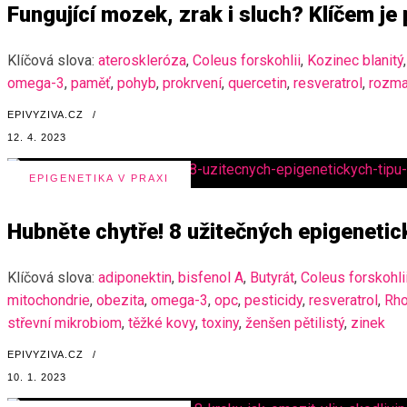
Fungující mozek, zrak i sluch? Klíčem je 
Klíčová slova:
ateroskleróza
,
Coleus forskohlii
,
Kozinec blanitý
,
omega-3
,
paměť
,
pohyb
,
prokrvení
,
quercetin
,
resveratrol
,
rozma
EPIVYZIVA.CZ
/
12. 4. 2023
EPIGENETIKA V PRAXI
Hubněte chytře! 8 užitečných epigenetic
Klíčová slova:
adiponektin
,
bisfenol A
,
Butyrát
,
Coleus forskohli
mitochondrie
,
obezita
,
omega-3
,
opc
,
pesticidy
,
resveratrol
,
Rho
střevní mikrobiom
,
těžké kovy
,
toxiny
,
ženšen pětilistý
,
zinek
EPIVYZIVA.CZ
/
10. 1. 2023