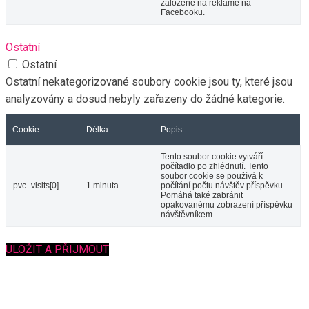
založené na reklamě na
Facebooku.
Ostatní
Ostatní
Ostatní nekategorizované soubory cookie jsou ty, které jsou
analyzovány a dosud nebyly zařazeny do žádné kategorie.
Cookie
Délka
Popis
Tento soubor cookie vytváří
počítadlo po zhlédnutí. Tento
soubor cookie se používá k
pvc_visits[0]
1 minuta
počítání počtu návštěv příspěvku.
Pomáhá také zabránit
opakovanému zobrazení příspěvku
návštěvníkem.
ULOŽIT A PŘIJMOUT