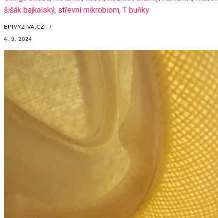
šišák bajkalský
,
střevní mikrobiom
,
T buňky
EPIVYZIVA.CZ
/
4. 9. 2024