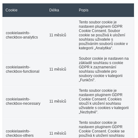
Cookie
Délka
Popis
Tento soubor cookie je
nastaven pluginem GDPR
Cookie Consent. Soubor
cookielawinfo-
11 měsíců
cookie se používá k uložení
checkbox-analytics
souhlasu uživatele s
používáním souborů cookie v
kategorii „Analytika“.
Soubor cookie je nastaven na
základě souhlasu s cookie
cookielawinfo-
GDPR k zaznamenání
11 měsíců
checkbox-functional
souhlasu uživatele pro
soubory cookie v kategorii
„Funkční“.
Tento soubor cookie je
nastaven pluginem GDPR
cookielawinfo-
Cookie Consent. Cookies
11 měsíců
checkbox-necessary
slouží k uložení souhlasu
uživatele s cookies v kategorii
„Nezbytné“.
Tento soubor cookie je
nastaven pluginem GDPR
cookielawinfo-
Cookie Consent. Cookie se
11 měsíců
checkbox-others
používá k uložení souhlasu