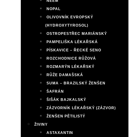
NEEM
NOPAL
OLIVOVNÍK EVROPSKÝ
(HYDROXYTYROSOL)
OSTROPESTŘEC MARIÁNSKÝ
PAMPELIŠKA LÉKAŘSKÁ
PÍSKAVICE – ŘECKÉ SENO
ROZCHODNICE RŮŽOVÁ
ROZMARÝN LÉKAŘSKÝ
RŮŽE DAMAŠSKÁ
SUMA – BRAZILSKÝ ŽENŠEN
ŠAFRÁN
ŠIŠÁK BAJKALSKÝ
ZÁZVORNÍK LÉKAŘSKÝ (ZÁZVOR)
ŽENŠEN PĚTILISTÝ
ŽIVINY
ASTAXANTIN