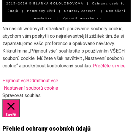
2015–2026 © BLANKA GOLOLOBOVOVÁ |
Ochrana osobních
údajů
|
Podmínky užití
|
Soubory cookies
|
Odhlášení
newsletteru
| Vytvořil
tomsabol.cz
Na našich webových stránkách používáme soubory cookie,
abychom vám poskytli co nejrelevantnější zážitek tím, že si
zapamatujeme vaše preference a opakované návštěvy.
Kliknutím na „Přijmout vše“ souhlasíte s používáním VŠECH
souborů cookie. Můžete však navštívit „Nastavení souborů
cookie“ a poskytnout kontrolovaný souhlas.
Přečtěte si více
Přijmout vše
Odmítnout vše
Nastavení souborů cookie
Spravovat souhlas
Zavřít
Přehled ochrany osobních údajů