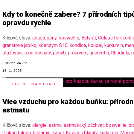
Kdy to konečně zabere? 7 přírodních tipů
opravdu rychle
Klíčová slova:
adaptogeny
,
boswellie
,
Butyrát
,
Coleus forskohlii
granátové jablko
,
koenzym Q10
,
kondice
,
koupel
,
kurkumin
,
ment
otužování
,
oxid dusnatý
,
pohyb
,
prokrvení
,
quercetin
,
Rhodiola
,
r
EPIVYZIVA.CZ
/
15. 1. 2025
EPIGENETIKA V PRAXI
Více vzduchu pro každou buňku: přírodn
astmatu
Klíčová slova:
alergie
,
astma
,
astmatický záchvat
,
boswellie
,
br
Ginkgo biloba
,
histamin
,
kašel
,
Kozinec blanitý
,
kurkumin
,
Mučen