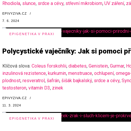
Rhodiola
,
slunce
,
srdce a cévy
,
střevní mikrobiom
,
UV záření
,
zá
EPIVYZIVA.CZ
/
7. 6. 2024
EPIGENETIKA V PRAXI
Polycystické vaječníky: Jak si pomoci p
Klíčová slova:
Coleus forskohlii
,
diabetes
,
Genistein
,
Gurmar
,
Ho
inzulinová rezistence
,
kurkumin
,
menstruace
,
ochlupení
,
omega
plodnost
,
resveratrol
,
šafrán
,
šišák bajkalský
,
srdce a cévy
,
Synd
testosteron
,
vitamín D3
,
zinek
EPIVYZIVA.CZ
/
11. 3. 2024
EPIGENETIKA V PRAXI