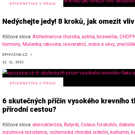
EPIGENETIKA V PRAXI
Nedýchejte jedy! 8 kroků, jak omezit vliv
Klíčová slova:
Alzheimerova choroba
,
astma
,
boswellie
,
CHOP
hormony
,
Mučenka
,
rakovina
,
resveratrol
,
srdce a cévy
,
znečiště
EPIVYZIVA.CZ
/
22. 11. 2022
EPIGENETIKA V PRAXI
6 skutečných příčin vysokého krevního tl
přírodní cestou?
Klíčová slova:
ateroskleróza
,
Butyrát
,
Coleus forskohlii
,
diabet
inzulinová rezistence
,
ischemická choroba srdeční
,
kurkumin
,
k