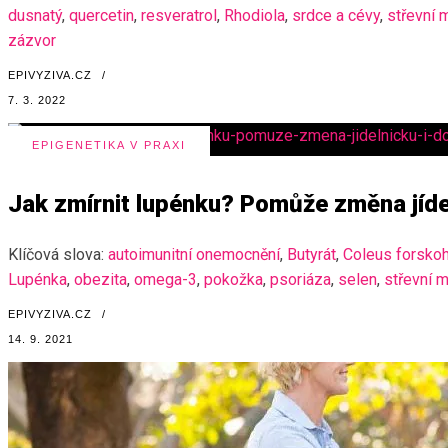
dusnatý
,
quercetin
,
resveratrol
,
Rhodiola
,
srdce a cévy
,
střevní 
zázvor
EPIVYZIVA.CZ
/
7. 3. 2022
EPIGENETIKA V PRAXI
Jak zmírnit lupénku? Pomůže změna jídel
Klíčová slova:
autoimunitní onemocnění
,
Butyrát
,
Coleus forskohl
Lupénka
,
obezita
,
omega-3
,
pokožka
,
psoriáza
,
selen
,
střevní 
EPIVYZIVA.CZ
/
14. 9. 2021