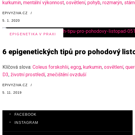
kurkumin
,
mentální výkonnost
,
osvětlení
,
pohyb
,
rozmarýn
,
stárn
EPIVYZIVA.CZ
/
5. 1. 2020
EPIGENETIKA V PRAXI
6 epigenetických tipů pro pohodový lis
Klíčová slova:
Coleus forskohlii
,
egcg
,
kurkumin
,
osvětlení
,
quer
D3
,
životní prostředí
,
znečištění ovzduší
EPIVYZIVA.CZ
/
5. 11. 2019
FACEBOOK
INSTAGRAM