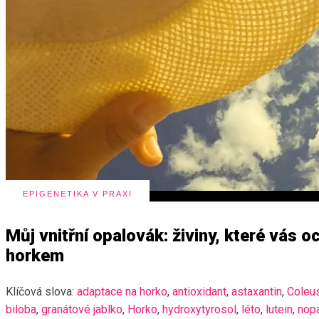
EPIGENETIKA V PRAXI
Můj vnitřní opalovák: živiny, které vás 
horkem
Klíčová slova:
adaptace na horko
,
antioxidant
,
astaxantin
,
Coleus
biloba
,
granátové jablko
,
Horko
,
hydroxytyrosol
,
léto
,
lutein
,
nop