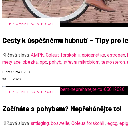
EPIGENETIKA V PRAXI
Cesty k úspěšnému hubnutí – Tipy pro len
Klíčová slova:
AMPK
,
Coleus forskohlii
,
epigenetika
,
estrogen
,
metylace
,
obezita
,
opc
,
pohyb
,
střevní mikrobiom
,
testosteron
,
EPIVYZIVA.CZ
/
30. 6. 2020
EPIGENETIKA V PRAXI
Začínáte s pohybem? Nepřehánějte to!
Klíčová slova:
antiaging
,
boswelie
,
Coleus forskohlii
,
egcg
,
epig