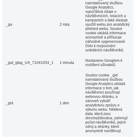
nainstalovaný službou
Google Analytics,
vypočítává údaje o
návštěvnících, relacích a
kampaních a také sleduje
_ga
2 roky
využití webu pro analytický
přehled webu. Soubor
cookie ukládá informace
anonymně a přiřazuje
náhodně vygenerované
číslo k rozpoznání
unikátních návštěvníků.
Nastaveno Googlem k
_gat_gtag_UA_71041054_1
1 minuta
rozlišení uživatelů.
Soubor cookie _gid
nainstalovaný službou
Google Analytics ukládá
informace o tom, jak
návštěvníci používají
webovou stránku, a
zároveň vytváří
_gid
1 den
analytickou zprávu o
výkonu webu. Některá
data, která jsou
shromažďována, zahrnují
počet návštěvníků, jejich
zdroj a stránky, které
anonymně navštěvují.