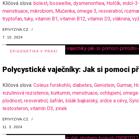
Klíčová slova:
bolest
,
boswellie
,
dysmenorrhea
,
Hořčík
,
indol-3
menstruace
,
mikrobiom
,
Mučenka
,
omega-3
,
resveratrol
,
rozma
tryptofan
,
tuky
,
vitamin B1
,
vitamin B12
,
vitamin D3
,
vláknina
,
výž
EPIVYZIVA.CZ
/
7. 10. 2024
EPIGENETIKA V PRAXI
Polycystické vaječníky: Jak si pomoci p
Klíčová slova:
Coleus forskohlii
,
diabetes
,
Genistein
,
Gurmar
,
Ho
inzulinová rezistence
,
kurkumin
,
menstruace
,
ochlupení
,
omega
plodnost
,
resveratrol
,
šafrán
,
šišák bajkalský
,
srdce a cévy
,
Synd
testosteron
,
vitamín D3
,
zinek
EPIVYZIVA.CZ
/
11. 3. 2024