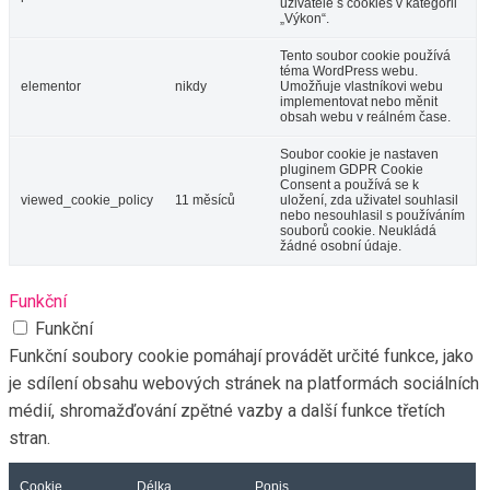
uživatele s cookies v kategorii
„Výkon“.
Tento soubor cookie používá
téma WordPress webu.
elementor
nikdy
Umožňuje vlastníkovi webu
implementovat nebo měnit
obsah webu v reálném čase.
Soubor cookie je nastaven
pluginem GDPR Cookie
Consent a používá se k
viewed_cookie_policy
11 měsíců
uložení, zda uživatel souhlasil
nebo nesouhlasil s používáním
souborů cookie. Neukládá
žádné osobní údaje.
Funkční
Funkční
Funkční soubory cookie pomáhají provádět určité funkce, jako
je sdílení obsahu webových stránek na platformách sociálních
médií, shromažďování zpětné vazby a další funkce třetích
stran.
Cookie
Délka
Popis