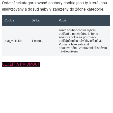
Ostatní nekategorizované soubory cookie jsou ty, které jsou
analyzovány a dosud nebyly zařazeny do žádné kategorie.
Cookie
Délka
Popis
Tento soubor cookie vytváří
počítadlo po zhlédnutí. Tento
soubor cookie se používá k
pvc_visits[0]
1 minuta
počítání počtu návštěv příspěvku.
Pomáhá také zabránit
opakovanému zobrazení příspěvku
návštěvníkem.
ULOŽIT A PŘIJMOUT