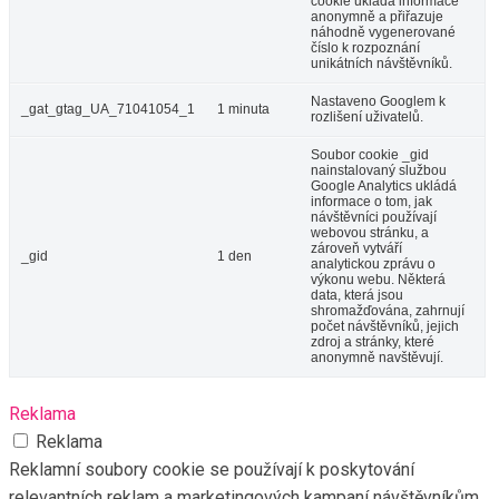
cookie ukládá informace
anonymně a přiřazuje
náhodně vygenerované
číslo k rozpoznání
unikátních návštěvníků.
Nastaveno Googlem k
_gat_gtag_UA_71041054_1
1 minuta
rozlišení uživatelů.
Soubor cookie _gid
nainstalovaný službou
Google Analytics ukládá
informace o tom, jak
návštěvníci používají
webovou stránku, a
zároveň vytváří
_gid
1 den
analytickou zprávu o
výkonu webu. Některá
data, která jsou
shromažďována, zahrnují
počet návštěvníků, jejich
zdroj a stránky, které
anonymně navštěvují.
Reklama
Reklama
Reklamní soubory cookie se používají k poskytování
relevantních reklam a marketingových kampaní návštěvníkům.