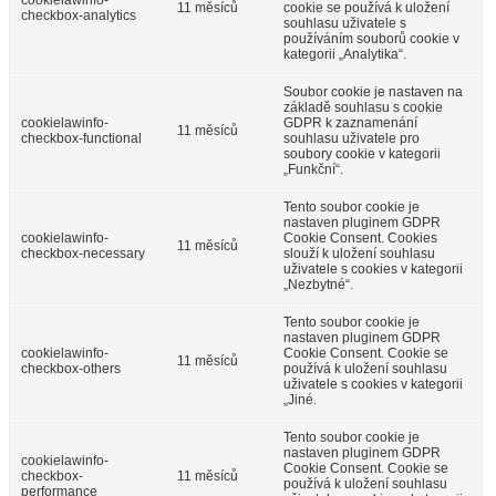
11 měsíců
cookie se používá k uložení
checkbox-analytics
souhlasu uživatele s
používáním souborů cookie v
kategorii „Analytika“.
Soubor cookie je nastaven na
základě souhlasu s cookie
cookielawinfo-
GDPR k zaznamenání
11 měsíců
checkbox-functional
souhlasu uživatele pro
soubory cookie v kategorii
„Funkční“.
Tento soubor cookie je
nastaven pluginem GDPR
cookielawinfo-
Cookie Consent. Cookies
11 měsíců
checkbox-necessary
slouží k uložení souhlasu
uživatele s cookies v kategorii
„Nezbytné“.
Tento soubor cookie je
nastaven pluginem GDPR
cookielawinfo-
Cookie Consent. Cookie se
11 měsíců
checkbox-others
používá k uložení souhlasu
uživatele s cookies v kategorii
„Jiné.
Tento soubor cookie je
nastaven pluginem GDPR
cookielawinfo-
Cookie Consent. Cookie se
checkbox-
11 měsíců
používá k uložení souhlasu
performance