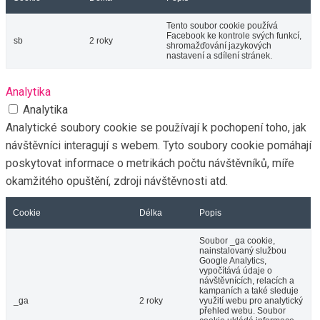
Tento soubor cookie používá
Facebook ke kontrole svých funkcí,
sb
2 roky
shromažďování jazykových
nastavení a sdílení stránek.
Analytika
Analytika
Analytické soubory cookie se používají k pochopení toho, jak
návštěvníci interagují s webem. Tyto soubory cookie pomáhají
poskytovat informace o metrikách počtu návštěvníků, míře
okamžitého opuštění, zdroji návštěvnosti atd.
Cookie
Délka
Popis
Soubor _ga cookie,
nainstalovaný službou
Google Analytics,
vypočítává údaje o
návštěvnících, relacích a
kampaních a také sleduje
_ga
2 roky
využití webu pro analytický
přehled webu. Soubor