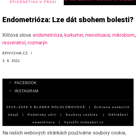
EPIGENETIKA V PRAXI
Endometrióza: Lze dát sbohem bolesti?
Klíčová slova:
endometrióza
,
kurkumin
,
menstruace
,
mikrobiom
,
resveratrol
,
rozmarýn
EPIVYZIVA.CZ
/
3. 8. 2021
FACEBOOK
INSTAGRAM
2015–2026 © BLANKA GOLOLOBOVOVÁ |
Ochrana osobních
údajů
|
Podmínky užití
|
Soubory cookies
|
Odhlášení
newsletteru
| Vytvořil
tomsabol.cz
Na našich webových stránkách používáme soubory cookie,