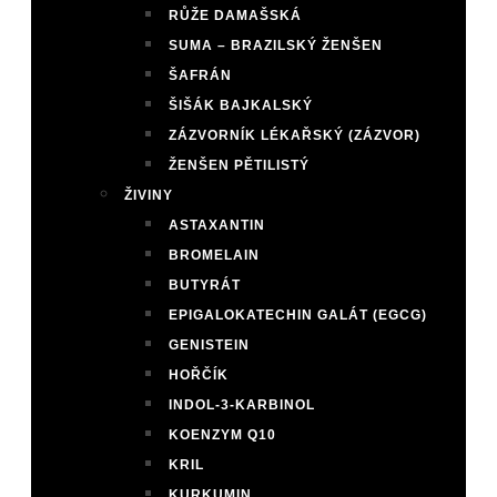
RŮŽE DAMAŠSKÁ
SUMA – BRAZILSKÝ ŽENŠEN
ŠAFRÁN
ŠIŠÁK BAJKALSKÝ
ZÁZVORNÍK LÉKAŘSKÝ (ZÁZVOR)
ŽENŠEN PĚTILISTÝ
ŽIVINY
ASTAXANTIN
BROMELAIN
BUTYRÁT
EPIGALOKATECHIN GALÁT (EGCG)
GENISTEIN
HOŘČÍK
INDOL-3-KARBINOL
KOENZYM Q10
KRIL
KURKUMIN