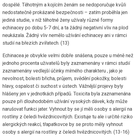
dospělé. Těhotným a kojícím ženám se nedoporučuje kvůli
nedostatečně prokázané bezpečnosti – zatím proběhla jen
jediná studie, v níž těhotné ženy užívaly různé formy
echinacey po dobu 5-7 dní, a ta žádný negativní vliv na plod
neukázala. Žádný vliv nemělo užívání echinacey ani v rámci
studií na březích zvířatech. (13)
Echinacea je obvykle velmi dobře snášena, pouze u méně než
jednoho procenta uživatelů byly zaznamenány v rámci studií
zaznamenány vedlejší účinky mírného charakteru , jako je
nevolnost, bolesti břicha, průjem, svědění pokožky, bolesti
hlavy, ospalost či suchost v ústech. Vážnější projevy byly
hlášeny jen v jednotkách případů. Toxicita byla zaznamenána
pouze při dlouhodobém užívání vysokých dávek, kdy může
narušovat funkci jater. Vyhnout by se jí měli osoby s alergií na
rostliny z čeledi hvězdnicovitých. Existuje tu ale i určité riziko
alergických reakcí, třapatkovce by se proto měly vyhnout
osoby s alergií na rostliny z čeledi hvězdnicovitých. (13-16)