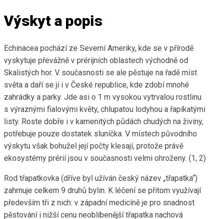
Výskyt a popis
Echinacea pochází ze Severní Ameriky, kde se v přírodě
vyskytuje převážně v prérijních oblastech východně od
Skalistých hor. V současnosti se ale pěstuje na řadě míst
světa a daří se jí i v České republice, kde zdobí mnohé
zahrádky a parky. Jde asi o 1 m vysokou vytrvalou rostlinu
s výraznými fialovými květy, chlupatou lodyhou a řapíkatými
listy. Roste dobře i v kamenitých půdách chudých na živiny,
potřebuje pouze dostatek sluníčka. V místech původního
výskytu však bohužel její počty klesají, protože právě
ekosystémy prérií jsou v současnosti velmi ohroženy. (1, 2)
Rod třapatkovka (dříve byl užíván český název „třapatka“)
zahrnuje celkem 9 druhů bylin. K léčení se přitom využívají
především tři z nich: v západní medicíně je pro snadnost
pěstování i nižší cenu neoblíbenější třapatka nachová