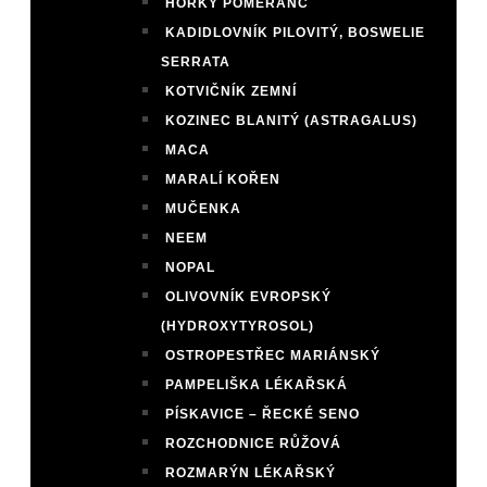
HOŘKÝ POMERANČ
KADIDLOVNÍK PILOVITÝ, BOSWELIE
SERRATA
KOTVIČNÍK ZEMNÍ
KOZINEC BLANITÝ (ASTRAGALUS)
MACA
MARALÍ KOŘEN
MUČENKA
NEEM
NOPAL
OLIVOVNÍK EVROPSKÝ
(HYDROXYTYROSOL)
OSTROPESTŘEC MARIÁNSKÝ
PAMPELIŠKA LÉKAŘSKÁ
PÍSKAVICE – ŘECKÉ SENO
ROZCHODNICE RŮŽOVÁ
ROZMARÝN LÉKAŘSKÝ