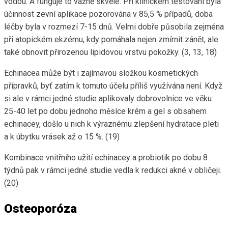
vodou. A funguje to vážně skvěle: Při klinickém testování byla
účinnost zevní aplikace pozorována v 85,5 % případů, doba
léčby byla v rozmezí 7-15 dnů. Velmi dobře působila zejména
při atopickém ekzému, kdy pomáhala nejen zmírnit zánět, ale
také obnovit přirozenou lipidovou vrstvu pokožky. (3, 13, 18)
Echinacea může být i zajímavou složkou kosmetických
přípravků, byť zatím k tomuto účelu příliš využívána není. Když
si ale v rámci jedné studie aplikovaly dobrovolnice ve věku
25-40 let po dobu jednoho měsíce krém a gel s obsahem
echinacey, došlo u nich k výraznému zlepšení hydratace pleti
a k úbytku vrásek až o 15 %. (19)
Kombinace vnitřního užití echinacey a probiotik po dobu 8
týdnů pak v rámci jedné studie vedla k redukci akné v obličeji.
(20)
Osteoporóza