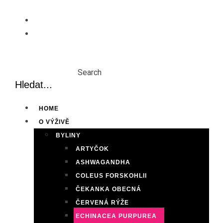
Skip
to
content
Search
HOME
O VÝŽIVĚ
BYLINY
ARTYČOK
ASHWAGANDHA
COLEUS FORSKOHLII
ČEKANKA OBECNÁ
ČERVENÁ RÝŽE
ECHINACEA PURPUREA