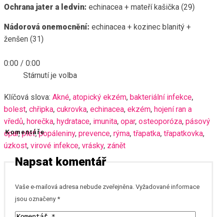
Ochrana jater a ledvin:
echinacea + mateří kašička (29)
Nádorová onemocnění:
echinacea + kozinec blanitý +
ženšen (31)
0:00
/
0:00
Stárnutí je volba
Klíčová slova:
Akné
,
atopický ekzém
,
bakteriální infekce
,
bolest
,
chřipka
,
cukrovka
,
echinacea
,
ekzém
,
hojení ran a
vředů
,
horečka
,
hydratace
,
imunita
,
opar
,
osteoporóza
,
pásový
opar
Komentáře
,
pleť
,
popáleniny
,
prevence
,
rýma
,
třapatka
,
třapatkovka
,
úzkost
,
virové infekce
,
vrásky
,
zánět
Napsat komentář
Vaše e-mailová adresa nebude zveřejněna.
Vyžadované informace
jsou označeny
*