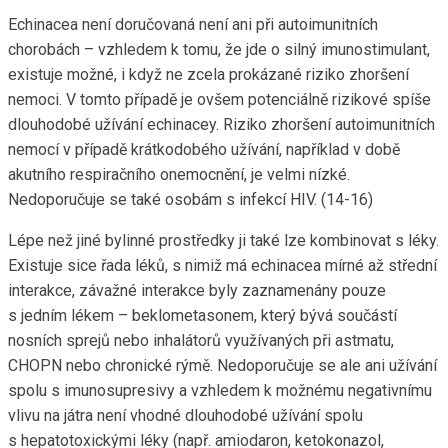
Echinacea není doručovaná není ani při autoimunitních
chorobách – vzhledem k tomu, že jde o silný imunostimulant,
existuje možné, i když ne zcela prokázané riziko zhoršení
nemoci. V tomto případě je ovšem potenciálně rizikové spíše
dlouhodobé užívání echinacey. Riziko zhoršení autoimunitních
nemocí v případě krátkodobého užívání, například v době
akutního respiračního onemocnění, je velmi nízké.
Nedoporučuje se také osobám s infekcí HIV. (14-16)
Lépe než jiné bylinné prostředky ji také lze kombinovat s léky.
Existuje sice řada léků, s nimiž má echinacea mírné až střední
interakce, závažné interakce byly zaznamenány pouze
s jedním lékem – beklometasonem, který bývá součástí
nosních sprejů nebo inhalátorů využívaných při astmatu,
CHOPN nebo chronické rýmě. Nedoporučuje se ale ani užívání
spolu s imunosupresivy a vzhledem k možnému negativnímu
vlivu na játra není vhodné dlouhodobé užívání spolu
s hepatotoxickými léky (např. amiodaron, ketokonazol,