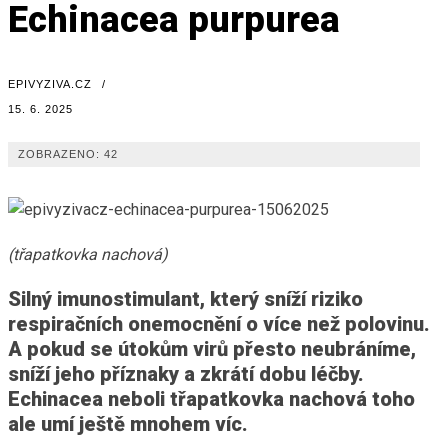
Echinacea purpurea
EPIVYZIVA.CZ
/
15. 6. 2025
ZOBRAZENO:
42
(třapatkovka nachová)
Silný imunostimulant, který sníží riziko
respiračních onemocnění o více než polovinu.
A pokud se útokům virů přesto neubráníme,
sníží jeho příznaky a zkrátí dobu léčby.
Echinacea neboli třapatkovka nachová toho
ale umí ještě mnohem víc.