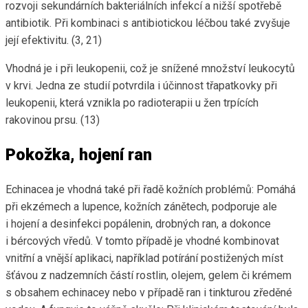
rozvoji sekundárních bakteriálních infekcí a nižší spotřebě
antibiotik. Při kombinaci s antibiotickou léčbou také zvyšuje
její efektivitu. (3, 21)
Vhodná je i při leukopenii, což je snížené množství leukocytů
v krvi. Jedna ze studií potvrdila i účinnost třapatkovky při
leukopenii, která vznikla po radioterapii u žen trpících
rakovinou prsu. (13)
Pokožka, hojení ran
Echinacea je vhodná také při řadě kožních problémů: Pomáhá
při ekzémech a lupence, kožních zánětech, podporuje ale
i hojení a desinfekci popálenin, drobných ran, a dokonce
i bércových vředů. V tomto případě je vhodné kombinovat
vnitřní a vnější aplikaci, například potírání postižených míst
šťávou z nadzemních částí rostlin, olejem, gelem či krémem
s obsahem echinacey nebo v případě ran i tinkturou zředěné