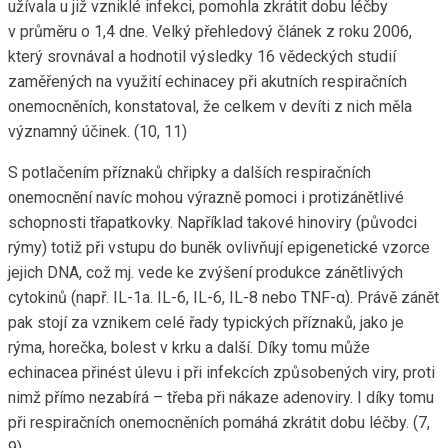
užívala u již vzniklé infekci, pomohla zkrátit dobu léčby
v průměru o 1,4 dne. Velký přehledový článek z roku 2006,
který srovnával a hodnotil výsledky 16 vědeckých studií
zaměřených na využití echinacey při akutních respiračních
onemocněních, konstatoval, že celkem v devíti z nich měla
významný účinek. (10, 11)
S potlačením příznaků chřipky a dalších respiračních
onemocnění navíc mohou výrazně pomoci i protizánětlivé
schopnosti třapatkovky. Například takové hinoviry (původci
rýmy) totiž při vstupu do buněk ovlivňují epigenetické vzorce
jejich DNA, což mj. vede ke zvýšení produkce zánětlivých
cytokinů (např. IL-1a. IL-6, IL-6, IL-8 nebo TNF-α). Právě zánět
pak stojí za vznikem celé řady typických příznaků, jako je
rýma, horečka, bolest v krku a další. Díky tomu může
echinacea přinést úlevu i při infekcích způsobených viry, proti
nimž přímo nezabírá – třeba při nákaze adenoviry. I díky tomu
při respiračních onemocněních pomáhá zkrátit dobu léčby. (7,
9)