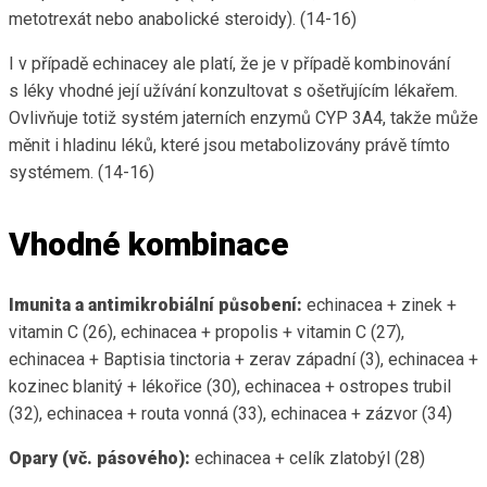
metotrexát nebo anabolické steroidy). (14-16)
I v případě echinacey ale platí, že je v případě kombinování
s léky vhodné její užívání konzultovat s ošetřujícím lékařem.
Ovlivňuje totiž systém jaterních enzymů CYP 3A4, takže může
měnit i hladinu léků, které jsou metabolizovány právě tímto
systémem. (14-16)
Vhodné kombinace
Imunita a antimikrobiální působení:
echinacea + zinek +
vitamin C (26), echinacea + propolis + vitamin C (27),
echinacea + Baptisia tinctoria + zerav západní (3), echinacea +
kozinec blanitý + lékořice (30), echinacea + ostropes trubil
(32), echinacea + routa vonná (33), echinacea + zázvor (34)
Opary (vč. pásového):
echinacea + celík zlatobýl (28)