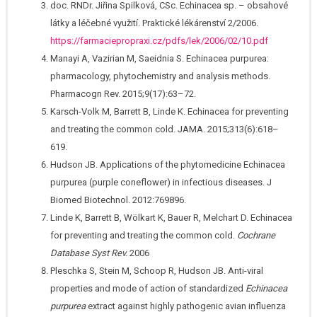
doc. RNDr. Jiřina Spilková, CSc. Echinacea sp. – obsahové
látky a léčebné využití. Praktické lékárenství 2/2006.
https://farmaciepropraxi.cz/pdfs/lek/2006/02/10.pdf
Manayi A, Vazirian M, Saeidnia S. Echinacea purpurea:
pharmacology, phytochemistry and analysis methods.
Pharmacogn Rev. 2015;9(17):63–72.
Karsch-Volk M, Barrett B, Linde K. Echinacea for preventing
and treating the common cold. JAMA. 2015;313(6):618–
619.
Hudson JB. Applications of the phytomedicine Echinacea
purpurea (purple coneflower) in infectious diseases. J
Biomed Biotechnol. 2012:769896.
Linde K, Barrett B, Wölkart K, Bauer R, Melchart D. Echinacea
for preventing and treating the common cold.
Cochrane
Database Syst Rev.
2006
Pleschka S, Stein M, Schoop R, Hudson JB. Anti-viral
properties and mode of action of standardized
Echinacea
purpurea
extract against highly pathogenic avian influenza