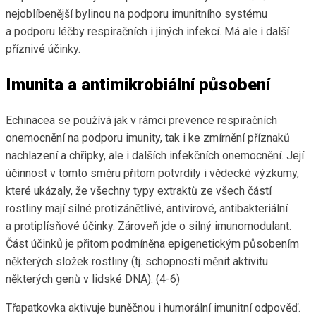
nejoblíbenější bylinou na podporu imunitního systému
a podporu léčby respiračních i jiných infekcí. Má ale i další
příznivé účinky.
Imunita a antimikrobiální působení
Echinacea se používá jak v rámci prevence respiračních
onemocnění na podporu imunity, tak i ke zmírnění příznaků
nachlazení a chřipky, ale i dalších infekčních onemocnění. Její
účinnost v tomto směru přitom potvrdily i vědecké výzkumy,
které ukázaly, že všechny typy extraktů ze všech částí
rostliny mají silné protizánětlivé, antivirové, antibakteriální
a protiplísňové účinky. Zároveň jde o silný imunomodulant.
Část účinků je přitom podmíněna epigenetickým působením
některých složek rostliny (tj. schopností měnit aktivitu
některých genů v lidské DNA). (4-6)
Třapatkovka aktivuje buněčnou i humorální imunitní odpověď.