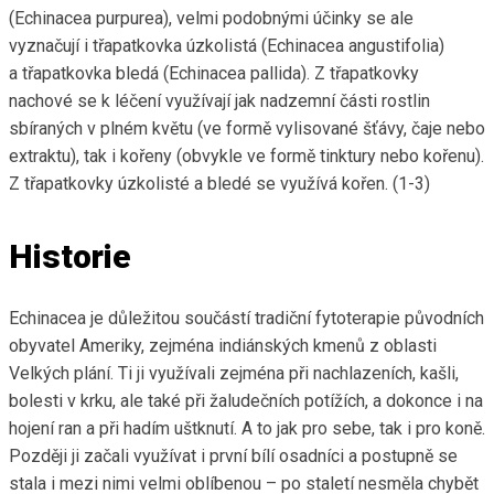
(Echinacea purpurea), velmi podobnými účinky se ale
vyznačují i třapatkovka úzkolistá (Echinacea angustifolia)
a třapatkovka bledá (Echinacea pallida). Z třapatkovky
nachové se k léčení využívají jak nadzemní části rostlin
sbíraných v plném květu (ve formě vylisované šťávy, čaje nebo
extraktu), tak i kořeny (obvykle ve formě tinktury nebo kořenu).
Z třapatkovky úzkolisté a bledé se využívá kořen. (1-3)
Historie
Echinacea je důležitou součástí tradiční fytoterapie původních
obyvatel Ameriky, zejména indiánských kmenů z oblasti
Velkých plání. Ti ji využívali zejména při nachlazeních, kašli,
bolesti v krku, ale také při žaludečních potížích, a dokonce i na
hojení ran a při hadím uštknutí. A to jak pro sebe, tak i pro koně.
Později ji začali využívat i první bílí osadníci a postupně se
stala i mezi nimi velmi oblíbenou – po staletí nesměla chybět