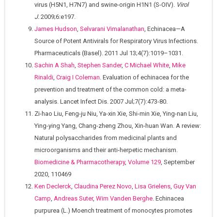
virus (H5N1, H7N7) and swine-origin H1N1 (S-OIV).
Virol
J.
2009;6:e197.
James Hudson
,
Selvarani Vimalanathan
, Echinacea—A
Source of Potent Antivirals for Respiratory Virus Infections.
Pharmaceuticals (Basel). 2011 Jul 13;4(7):1019–1031.
Sachin A Shah
,
Stephen Sander
,
C Michael White
,
Mike
Rinaldi
,
Craig I Coleman
. Evaluation of echinacea for the
prevention and treatment of the common cold: a meta-
analysis. Lancet Infect Dis. 2007 Jul;7(7):473-80.
Zi-hao Liu, Feng-ju Niu, Ya-xin Xie, Shi-min Xie, Ying-nan Liu,
Ying-ying Yang, Chang-zheng Zhou, Xin-huan Wan. A review:
Natural polysaccharides from medicinal plants and
microorganisms and their anti-herpetic mechanism.
Biomedicine & Pharmacotherapy
,
Volume 129
, September
2020, 110469
Ken Declerck
,
Claudina Perez Novo
,
Lisa Grielens
,
Guy Van
Camp
,
Andreas Suter
,
Wim Vanden Berghe
. Echinacea
purpurea (L.) Moench treatment of monocytes promotes