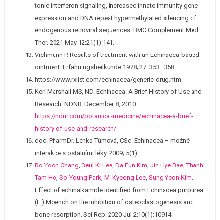
tonic interferon signaling, increased innate immunity gene
expression and DNA repeat hypermethylated silencing of
endogenous retroviral sequences. BMC Complement Med
Ther. 2021 May 12;21(1):141.
Viehmann P. Results of treatment with an Echinacea-based
ointment. Erfahrungsheilkunde 1978; 27: 353–358.
https://www.rxlist.com/echinacea/generic-drug.htm
Keri Marshall MS, ND. Echinacea: A Brief History of Use and
Research. NDNR. December 8, 2010.
https://ndnr.com/botanical-medicine/echinacea-a-brief-
history-of-use-and-research/
doc. PharmDr. Lenka Tůmová, CSc. Echinacea – možné
interakce s ostatními léky. 2009; 5(1)
Bo Yoon Chang
,
Seul Ki Lee
,
Da Eun Kim
,
Jin Hye Bae
,
Thanh
Tam Ho
,
So-Young Park
,
Mi Kyeong Lee
,
Sung Yeon Kim
.
Effect of echinalkamide identified from Echinacea purpurea
(L.) Moench on the inhibition of osteoclastogenesis and
bone resorption. Sci Rep. 2020 Jul 2;10(1):10914.