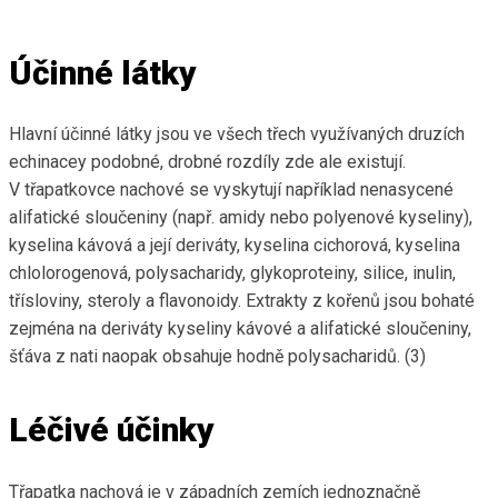
Účinné látky
Hlavní účinné látky jsou ve všech třech využívaných druzích
echinacey podobné, drobné rozdíly zde ale existují.
V třapatkovce nachové se vyskytují například nenasycené
alifatické sloučeniny (např. amidy nebo polyenové kyseliny),
kyselina kávová a její deriváty, kyselina cichorová, kyselina
chlolorogenová, polysacharidy, glykoproteiny, silice, inulin,
třísloviny, steroly a flavonoidy. Extrakty z kořenů jsou bohaté
zejména na deriváty kyseliny kávové a alifatické sloučeniny,
šťáva z nati naopak obsahuje hodně polysacharidů. (3)
Léčivé účinky
Třapatka nachová je v západních zemích jednoznačně