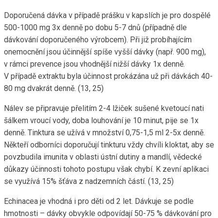
Doporučená dávka v případě prášku v kapslích je pro dospělé
500-1000 mg 3x denně po dobu 5-7 dnů (případně dle
dávkování doporučeného výrobcem). Při již probíhajícím
onemocnění jsou účinnější spíše vyšší dávky (např. 900 mg),
v rámci prevence jsou vhodnější nižší dávky 1x denně.
V případě extraktu byla účinnost prokázána už při dávkách 40-
80 mg dvakrát denně. (13, 25)
Nálev se připravuje přelitím 2-4 lžiček sušené kvetoucí nati
šálkem vroucí vody, doba louhování je 10 minut, pije se 1x
denně. Tinktura se užívá v množství 0,75-1,5 ml 2-5x denně.
Někteří odborníci doporučují tinkturu vždy chvíli kloktat, aby se
povzbudila imunita v oblasti ústní dutiny a mandlí, vědecké
důkazy účinnosti tohoto postupu však chybí. K zevní aplikaci
se využívá 15% šťáva z nadzemních částí. (13, 25)
Echinacea je vhodná i pro děti od 2 let. Dávkuje se podle
hmotnosti – dávky obvykle odpovídají 50-75 % dávkování pro