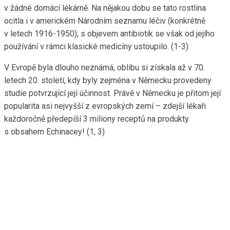
v žádné domácí lékárně. Na nějakou dobu se tato rostlina
ocitla i v americkém Národním seznamu léčiv (konkrétně
v letech 1916-1950), s objevem antibiotik se však od jejího
používání v rámci klasické medicíny ustoupilo. (1-3)
V Evropě byla dlouho neznámá, oblibu si získala až v 70.
letech 20. století, kdy byly zejména v Německu provedeny
studie potvrzující její účinnost. Právě v Německu je přitom její
popularita asi nejvyšší z evropských zemí – zdejší lékaři
každoročně předepíší 3 miliony receptů na produkty
s obsahem Echinacey! (1, 3)