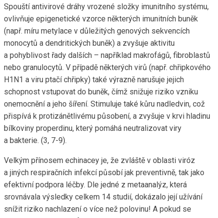
Spouští antivirové dráhy vrozené složky imunitního systému,
ovlivňuje epigenetické vzorce některých imunitních buněk
(např. míru metylace v důležitých genových sekvencích
monocytů a dendritických buněk) a zvyšuje aktivitu
a pohyblivost řady dalších – například makrofágů, fibroblastů
nebo granulocytů. V případě některých virů (např. chřipkového
H1N1 a viru ptačí chřipky) také výrazně narušuje jejich
schopnost vstupovat do buněk, čímž snižuje riziko vzniku
onemocnění a jeho šíření. Stimuluje také kůru nadledvin, což
přispívá k protizánětlivému působení, a zvyšuje v krvi hladinu
bílkoviny properdinu, který pomáhá neutralizovat viry
a bakterie. (3, 7-9).
Velkým přínosem echinacey je, že zvláště v oblasti viróz
a jiných respiračních infekcí působí jak preventivně, tak jako
efektivní podpora léčby. Dle jedné z metaanalýz, která
srovnávala výsledky celkem 14 studií, dokázalo její užívání
snížit riziko nachlazení o více než polovinu! A pokud se