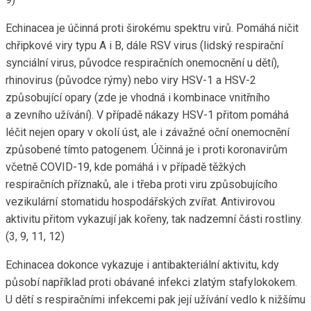
Echinacea je účinná proti širokému spektru virů. Pomáhá ničit
chřipkové viry typu A i B, dále RSV virus (lidský respirační
synciální virus, původce respiračních onemocnění u dětí),
rhinovirus (původce rýmy) nebo viry HSV-1 a HSV-2
způsobující opary (zde je vhodná i kombinace vnitřního
a zevního užívání). V případě nákazy HSV-1 přitom pomáhá
léčit nejen opary v okolí úst, ale i závažné oční onemocnění
způsobené tímto patogenem. Účinná je i proti koronavirům
včetně COVID-19, kde pomáhá i v případě těžkých
respiračních příznaků, ale i třeba proti viru způsobujícího
vezikulární stomatidu hospodářských zvířat. Antivirovou
aktivitu přitom vykazují jak kořeny, tak nadzemní části rostliny.
(3, 9, 11, 12)
Echinacea dokonce vykazuje i antibakteriální aktivitu, kdy
působí například proti obávané infekci zlatým stafylokokem.
U dětí s respiračními infekcemi pak její užívání vedlo k nižšímu