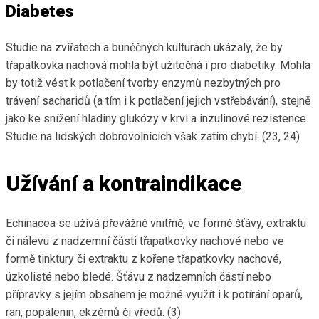
Diabetes
Studie na zvířatech a buněčných kulturách ukázaly, že by
třapatkovka nachová mohla být užitečná i pro diabetiky. Mohla
by totiž vést k potlačení tvorby enzymů nezbytných pro
trávení sacharidů (a tím i k potlačení jejich vstřebávání), stejně
jako ke snížení hladiny glukózy v krvi a inzulinové rezistence.
Studie na lidských dobrovolnících však zatím chybí. (23, 24)
Užívání a kontraindikace
Echinacea se užívá převážně vnitřně, ve formě šťávy, extraktu
či nálevu z nadzemní části třapatkovky nachové nebo ve
formě tinktury či extraktu z kořene třapatkovky nachové,
úzkolisté nebo bledé. Šťávu z nadzemních částí nebo
přípravky s jejím obsahem je možné využít i k potírání oparů,
ran, popálenin, ekzémů či vředů. (3)