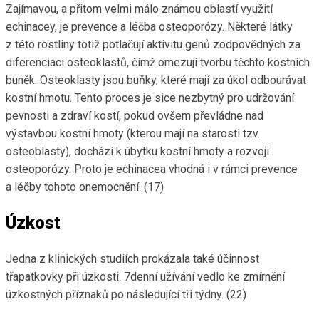
Zajímavou, a přitom velmi málo známou oblastí využití
echinacey, je prevence a léčba osteoporózy. Některé látky
z této rostliny totiž potlačují aktivitu genů zodpovědných za
diferenciaci osteoklastů, čímž omezují tvorbu těchto kostních
buněk. Osteoklasty jsou buňky, které mají za úkol odbourávat
kostní hmotu. Tento proces je sice nezbytný pro udržování
pevnosti a zdraví kostí, pokud ovšem převládne nad
výstavbou kostní hmoty (kterou mají na starosti tzv.
osteoblasty), dochází k úbytku kostní hmoty a rozvoji
osteoporózy. Proto je echinacea vhodná i v rámci prevence
a léčby tohoto onemocnění. (17)
Úzkost
Jedna z klinických studiích prokázala také účinnost
třapatkovky při úzkosti. 7denní užívání vedlo ke zmírnění
úzkostných příznaků po následující tři týdny. (22)