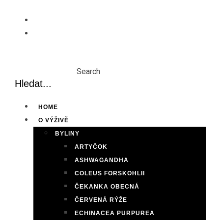
Skip
to
content
Search
HOME
O VÝŽIVĚ
BYLINY
ARTYČOK
ASHWAGANDHA
COLEUS FORSKOHLII
ČEKANKA OBECNÁ
ČERVENÁ RÝŽE
ECHINACEA PURPUREA