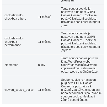
„Nezbytné“.
Tento soubor cookie je
nastaven pluginem GDPR
cookielawinfo-
Cookie Consent. Cookie se
11 měsíců
checkbox-others
používá k uložení souhlasu
uživatele s cookies v kategorii
„Jiné.
Tento soubor cookie je
nastaven pluginem GDPR
cookielawinfo-
Cookie Consent. Cookie se
checkbox-
11 měsíců
používá k uložení souhlasu
performance
uživatele s cookies v kategorii
„Výkon“.
Tento soubor cookie používá
téma WordPress webu.
elementor
nikdy
Umožňuje vlastníkovi webu
implementovat nebo měnit
obsah webu v reálném čase.
Soubor cookie je nastaven
pluginem GDPR Cookie
Consent a používá se k
viewed_cookie_policy
11 měsíců
uložení, zda uživatel souhlasil
nebo nesouhlasil s používáním
souborů cookie. Neukládá
žádné osobní údaje.