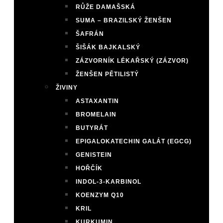
RŮŽE DAMAŠSKÁ
SUMA – BRAZILSKÝ ŽENŠEN
ŠAFRÁN
ŠIŠÁK BAJKALSKÝ
ZÁZVORNÍK LÉKAŘSKÝ (ZÁZVOR)
ŽENŠEN PĚTILISTÝ
ŽIVINY
ASTAXANTIN
BROMELAIN
BUTYRÁT
EPIGALOKATECHIN GALÁT (EGCG)
GENISTEIN
HOŘČÍK
INDOL-3-KARBINOL
KOENZYM Q10
KRIL
KURKUMIN