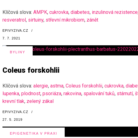
Klíčová slova:
AMPK
,
cukrovka
,
diabetes
,
inzulinová rezistence
resveratrol
,
sirtuiny
,
střevní mikrobiom
,
zánět
EPIVYZIVA.CZ
/
7. 7. 2021
BYLINY
Coleus forskohlii
Klíčová slova:
alergie
,
astma
,
Coleus forskohlii
,
cukrovka
,
diabe
lupenka
,
plodnost
,
psoriáza
,
rakovina
,
spalování tuků
,
stárnutí
,
š
krevní tlak
,
zelený zákal
EPIVYZIVA.CZ
/
27. 5. 2019
EPIGENETIKA V PRAXI