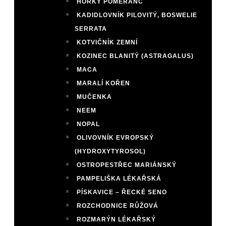
HOŘKÝ POMERANČ
KADIDLOVNÍK PILOVITÝ, BOSWELIE
SERRATA
KOTVIČNÍK ZEMNÍ
KOZINEC BLANITÝ (ASTRAGALUS)
MACA
MARALÍ KOŘEN
MUČENKA
NEEM
NOPAL
OLIVOVNÍK EVROPSKÝ
(HYDROXYTYROSOL)
OSTROPESTŘEC MARIÁNSKÝ
PAMPELIŠKA LÉKAŘSKÁ
PÍSKAVICE – ŘECKÉ SENO
ROZCHODNICE RŮŽOVÁ
ROZMARÝN LÉKAŘSKÝ