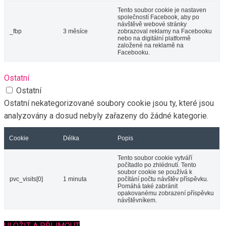
Tento soubor cookie je nastaven
společností Facebook, aby po
návštěvě webové stránky
_fbp
3 měsíce
zobrazoval reklamy na Facebooku
nebo na digitální platformě
založené na reklamě na
Facebooku.
Ostatní
Ostatní
Ostatní nekategorizované soubory cookie jsou ty, které jsou
analyzovány a dosud nebyly zařazeny do žádné kategorie.
Cookie
Délka
Popis
Tento soubor cookie vytváří
počítadlo po zhlédnutí. Tento
soubor cookie se používá k
pvc_visits[0]
1 minuta
počítání počtu návštěv příspěvku.
Pomáhá také zabránit
opakovanému zobrazení příspěvku
návštěvníkem.
ULOŽIT A PŘIJMOUT