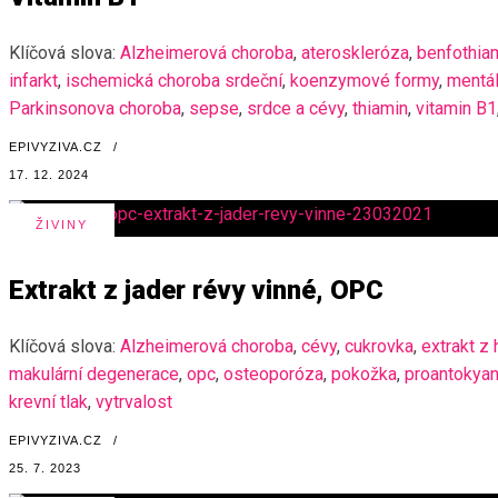
Klíčová slova:
Alzheimerová choroba
,
ateroskleróza
,
benfothia
infarkt
,
ischemická choroba srdeční
,
koenzymové formy
,
mentál
Parkinsonova choroba
,
sepse
,
srdce a cévy
,
thiamin
,
vitamin B1
EPIVYZIVA.CZ
/
17. 12. 2024
ŽIVINY
Extrakt z jader révy vinné, OPC
Klíčová slova:
Alzheimerová choroba
,
cévy
,
cukrovka
,
extrakt z
makulární degenerace
,
opc
,
osteoporóza
,
pokožka
,
proantokyan
krevní tlak
,
vytrvalost
EPIVYZIVA.CZ
/
25. 7. 2023