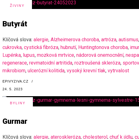
ŽIVINY
Butyrát
Klíčová slova:
alergie
,
Alzheimerova choroba
,
artróza
,
autismus
cukrovka
,
cystická fibróza
,
hubnutí
,
Huntingtonova choroba
,
imun
Lupénka
,
lupus
,
mozková mrtvice
,
nádorová onemocnění
,
nespa
regenerace
,
revmatoidní artritida
,
roztroušená skleróza
,
sportov
mikrobiom
,
ulcerózní kolitida
,
vysoký krevní tlak
,
vytrvalost
EPIVYZIVA.CZ
/
24. 5. 2023
BYLINY
Gurmar
Klíčová slova:
alergie
,
ateroskleróza
,
cholesterol
,
chuť k jídlu
,
c