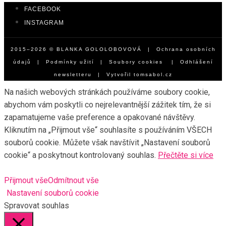
FACEBOOK
INSTAGRAM
2015–2026 © BLANKA GOLOLOBOVOVÁ |
Ochrana osobních
údajů
|
Podmínky užití
|
Soubory cookies
|
Odhlášení
newsletteru
| Vytvořil
tomsabol.cz
Na našich webových stránkách používáme soubory cookie,
abychom vám poskytli co nejrelevantnější zážitek tím, že si
zapamatujeme vaše preference a opakované návštěvy.
Kliknutím na „Přijmout vše“ souhlasíte s používáním VŠECH
souborů cookie. Můžete však navštívit „Nastavení souborů
cookie“ a poskytnout kontrolovaný souhlas.
Přečtěte si více
Přijmout vše
Odmítnout vše
Nastavení souborů cookie
Spravovat souhlas