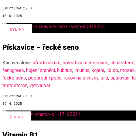
EPIVYZIVA.CZ
/
15. 6. 2025
BYLINY
Pískavice – řecké seno
Klíčová slova:
afrodiziakum
,
bolestivá menstruace
,
cholesterol
,
fenugreek
,
hojení zranění
,
hubnutí
,
imunita
,
kojení
,
libido
,
mozek
,
řecké seno
,
poporodní péče
,
rakovina slinivky
,
síla
,
spalování t
testosteron
,
vytrvalost
EPIVYZIVA.CZ
/
30. 4. 2025
ŽIVINY
Vitamin B1