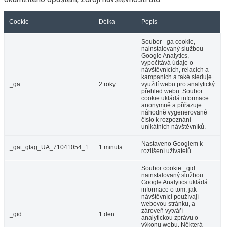
Cookie
Délka
Popis
Soubor _ga cookie,
nainstalovaný službou
Google Analytics,
vypočítává údaje o
návštěvnících, relacích a
kampaních a také sleduje
_ga
2 roky
využití webu pro analytický
přehled webu. Soubor
cookie ukládá informace
anonymně a přiřazuje
náhodně vygenerované
číslo k rozpoznání
unikátních návštěvníků.
Nastaveno Googlem k
_gat_gtag_UA_71041054_1
1 minuta
rozlišení uživatelů.
Soubor cookie _gid
nainstalovaný službou
Google Analytics ukládá
informace o tom, jak
návštěvníci používají
webovou stránku, a
zároveň vytváří
_gid
1 den
analytickou zprávu o
výkonu webu. Některá