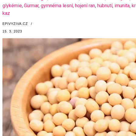
glykémie
,
Gurmar
,
gymnéma lesní
,
hojení ran
,
hubnutí
,
imunita
,
kr
kaz
EPIVYZIVA.CZ
/
15. 3. 2023