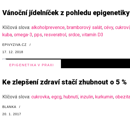
Vánoční jídelníček z pohledu epigenetiky
Klíčová slova:
alkoholprevence
,
bramborový salát
,
cévy
,
cukroví
kuba
,
omega-3
,
pps
,
resveratrol
,
srdce
,
vitamín D3
EPIVYZIVA.CZ
/
17. 12. 2018
EPIGENETIKA V PRAXI
Ke zlepšení zdraví stačí zhubnout o 5 %
Klíčová slova:
cukrovka
,
egcg
,
hubnutí
,
inzulin
,
kurkumin
,
obezit
BLANKA
/
20. 1. 2017