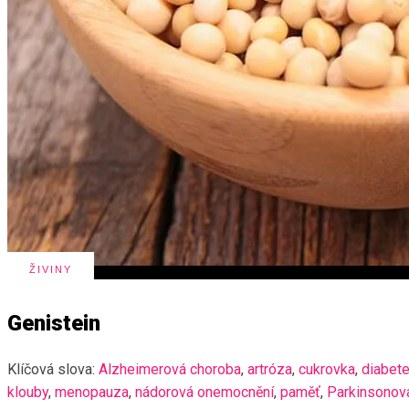
ŽIVINY
Genistein
Klíčová slova:
Alzheimerová choroba
,
artróza
,
cukrovka
,
diabet
klouby
,
menopauza
,
nádorová onemocnění
,
paměť
,
Parkinsonov