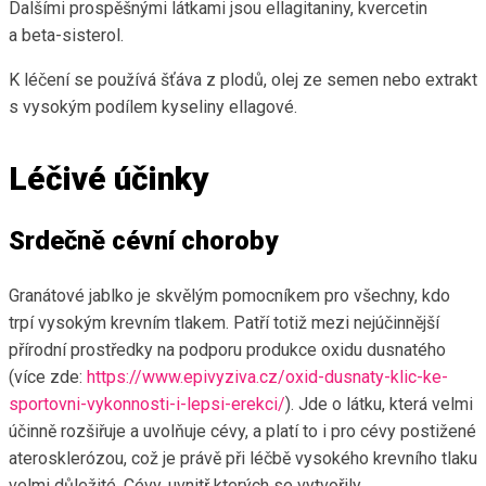
Dalšími prospěšnými látkami jsou ellagitaniny, kvercetin
a beta-sisterol.
K léčení se používá šťáva z plodů, olej ze semen nebo extrakt
s vysokým podílem kyseliny ellagové.
Léčivé účinky
Srdečně cévní choroby
Granátové jablko je skvělým pomocníkem pro všechny, kdo
trpí vysokým krevním tlakem. Patří totiž mezi nejúčinnější
přírodní prostředky na podporu produkce oxidu dusnatého
(více zde:
https://www.epivyziva.cz/oxid-dusnaty-klic-ke-
sportovni-vykonnosti-i-lepsi-erekci/
). Jde o látku, která velmi
účinně rozšiřuje a uvolňuje cévy, a platí to i pro cévy postižené
aterosklerózou, což je právě při léčbě vysokého krevního tlaku
velmi důležité. Cévy, uvnitř kterých se vytvořily