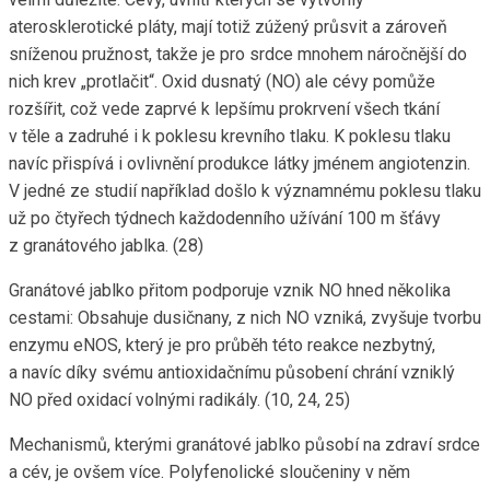
aterosklerotické pláty, mají totiž zúžený průsvit a zároveň
sníženou pružnost, takže je pro srdce mnohem náročnější do
nich krev „protlačit“. Oxid dusnatý (NO) ale cévy pomůže
rozšířit, což vede zaprvé k lepšímu prokrvení všech tkání
v těle a zadruhé i k poklesu krevního tlaku. K poklesu tlaku
navíc přispívá i ovlivnění produkce látky jménem angiotenzin.
V jedné ze studií například došlo k významnému poklesu tlaku
už po čtyřech týdnech každodenního užívání 100 m šťávy
z granátového jablka. (28)
Granátové jablko přitom podporuje vznik NO hned několika
cestami: Obsahuje dusičnany, z nich NO vzniká, zvyšuje tvorbu
enzymu eNOS, který je pro průběh této reakce nezbytný,
a navíc díky svému antioxidačnímu působení chrání vzniklý
NO před oxidací volnými radikály. (10, 24, 25)
Mechanismů, kterými granátové jablko působí na zdraví srdce
a cév, je ovšem více. Polyfenolické sloučeniny v něm