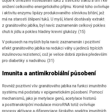
dojde k omezení vstřebávání tuků z trávicího traktu a tím i ke
snížení celkového energetického příjmu. Kromě toho ovlivňuje
i aktivitu enzymu lipázy produkovaného slinivkou břišní, jež
má na starosti štěpení tuků. U myší, které dostávaly extrakt
z granátového jablka, byl navíc zaznamenán celkový pokles
chuti k jídlu a pokles hladiny krevní glukózy. (15)
V pokusech na myších byla navíc zaznamenán i pozitivní
efekt granátového jablka na redukci váhy u jedinců trpících
inzulinovou rezistencí, což je velice dobrá zpráva především
pro diabetiky s nadváhou. (31)
Imunita a antimikrobiální působení
Rovněž pozitivní vliv granátového jablka na funkci imunitního
systému má podstatu v epigenetickém působení. Pomocí
mechanismů, jako je metylace genů, acetylace histonů
a posttranskripční modulace microRNA totiž ovlivňuje
procesy aktivace a diferenciace širokého spektra imunitních