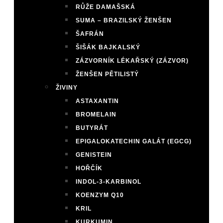
RŮŽE DAMAŠSKÁ
SUMA – BRAZILSKÝ ŽENŠEN
ŠAFRÁN
ŠIŠÁK BAJKALSKÝ
ZÁZVORNÍK LÉKAŘSKÝ (ZÁZVOR)
ŽENŠEN PĚTILISTÝ
ŽIVINY
ASTAXANTIN
BROMELAIN
BUTYRÁT
EPIGALOKATECHIN GALÁT (EGCG)
GENISTEIN
HOŘČÍK
INDOL-3-KARBINOL
KOENZYM Q10
KRIL
KURKUMIN