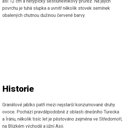
asi 12 cm a netypický šestiúhelníkový průřez. Na jejich
povrchu je tuhá slupka a uvnitř několik stovek semínek
obalených chutnou dužinou červené barvy.
Historie
Granátové jablko patří mezi nejstarší konzumované druhy
ovoce. Pochází pravděpodobně z oblasti dnešního Turecka
a Íránu, několik tisíc let je pěstováno zejména ve Středomoří,
na Blízkém východě a jižní Asii.