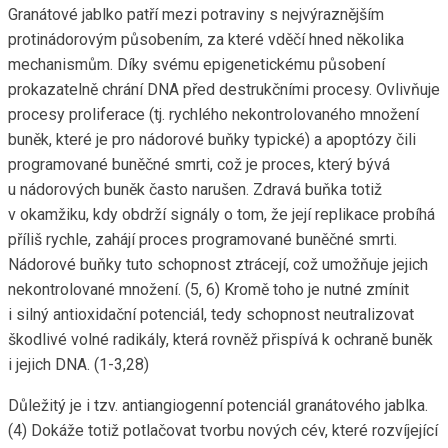
Granátové jablko patří mezi potraviny s nejvýraznějším
protinádorovým působením, za které vděčí hned několika
mechanismům. Díky svému epigenetickému působení
prokazatelně chrání DNA před destrukčními procesy. Ovlivňuje
procesy proliferace (tj. rychlého nekontrolovaného množení
buněk, které je pro nádorové buňky typické) a apoptózy čili
programované buněčné smrti, což je proces, který bývá
u nádorových buněk často narušen. Zdravá buňka totiž
v okamžiku, kdy obdrží signály o tom, že její replikace probíhá
příliš rychle, zahájí proces programované buněčné smrti.
Nádorové buňky tuto schopnost ztrácejí, což umožňuje jejich
nekontrolované množení. (5, 6) Kromě toho je nutné zmínit
i silný antioxidační potenciál, tedy schopnost neutralizovat
škodlivé volné radikály, která rovněž přispívá k ochraně buněk
i jejich DNA. (1-3,28)
Důležitý je i tzv. antiangiogenní potenciál granátového jablka.
(4) Dokáže totiž potlačovat tvorbu nových cév, které rozvíjející