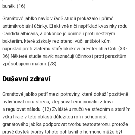
buněk. (16)
Granátové jablko navíc v řadě studií prokázalo i přímé
antimikrobiální účinky. Efektivně ničí například kvasinky rodu
Candida albicans, a dokonce je účinné i proti některým
bakteriím, které získaly rezistenci vůči antibiotikům –
například proti zlatému stafylokokovi či Esterichia Coli. (33-
36) Některé studie navíc naznačují účinnost proti parazitům
způsobujícím malárii. (28)
Duševní zdraví
Granátové jablko patří mezi potraviny, které dokáží pozitivně
ovlivňovat míru stresu, zlepšovat emocionální zdraví
a regulovat náladu. (12) Zvláště u mužů ve středním a starším
věku hraje v této oblasti důležitou roli i schopnost
granátového jablka podporovat tvorbu testosteronu, protože
právě úbytek tvorby tohoto pohlavního hormonu může být