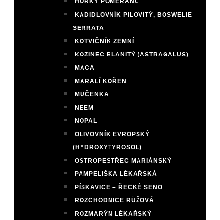
HOŘKÝ POMERANČ
KADIDLOVNÍK PILOVITÝ, BOSWELIE
SERRATA
KOTVIČNÍK ZEMNÍ
KOZINEC BLANITÝ (ASTRAGALUS)
MACA
MARALÍ KOŘEN
MUČENKA
NEEM
NOPAL
OLIVOVNÍK EVROPSKÝ
(HYDROXYTYROSOL)
OSTROPESTŘEC MARIÁNSKÝ
PAMPELIŠKA LÉKAŘSKÁ
PÍSKAVICE – ŘECKÉ SENO
ROZCHODNICE RŮŽOVÁ
ROZMARÝN LÉKAŘSKÝ