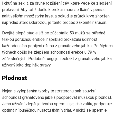
i chuť na sex, a za druhé rozšíření cév, které vede ke zlepšení
prokrvení. Aby totiž došlo k erekci, musí se tkáně v penisu
nalít velkým množstvím krve, a pokud je průtok krve zhoršen
například aterosklerózou, je tento proces zákonitě narušen.
Dvojitě slepá studie, jíž se zúčastnilo 53 mužů se středně
těžkou poruchou erekce, například prokázala účinnost
každodenního popíjení džusu z granátového jablka. Po čtyřech
týdnech došlo ke zlepšení schopnosti erekce u 79 %
zúčastněných. Podobně funguje i extrakt z granátového jablka
užívaný jako doplněk stravy.
Plodnost
Nejen s vylepšením tvorby testosteronu pak souvisí
schopnost granátového jablka podporovat mužskou plodnost.
Jeho užívání zlepšuje tvorbu spermii i jejich kvalitu, podporuje
optimální buněčnou hustotu tkání varlat, v nichž se spermie