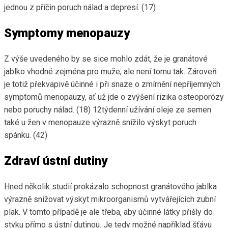
jednou z příčin poruch nálad a depresí. (17)
Symptomy menopauzy
Z výše uvedeného by se sice mohlo zdát, že je granátové
jablko vhodné zejména pro muže, ale není tomu tak. Zároveň
je totiž překvapivě účinné i při snaze o zmírnění nepříjemných
symptomů menopauzy, ať už jde o zvýšení rizika osteoporózy
nebo poruchy nálad. (18) 12týdenní užívání oleje ze semen
také u žen v menopauze výrazně snížilo výskyt poruch
spánku. (42)
Zdraví ústní dutiny
Hned několik studií prokázalo schopnost granátového jablka
výrazně snižovat výskyt mikroorganismů vytvářejících zubní
plak. V tomto případě je ale třeba, aby účinné látky přišly do
styku přímo s ústní dutinou. Je tedy možné například šťávu