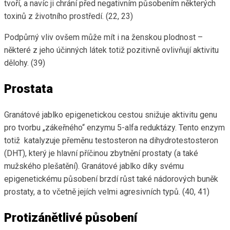
tvoří, a navíc ji chrání před negativním působením některých
toxinů z životního prostředí. (22, 23)
Podpůrný vliv ovšem může mít i na ženskou plodnost –
některé z jeho účinných látek totiž pozitivně ovlivňují aktivitu
dělohy. (39)
Prostata
Granátové jablko epigenetickou cestou snižuje aktivitu genu
pro tvorbu „zákeřného“ enzymu 5-alfa reduktázy. Tento enzym
totiž katalyzuje přeměnu testosteron na dihydrotestosteron
(DHT), který je hlavní příčinou zbytnění prostaty (a také
mužského plešatění). Granátové jablko díky svému
epigenetickému působení brzdí růst také nádorových buněk
prostaty, a to včetně jejích velmi agresivních typů. (40, 41)
Protizánětlivé působení