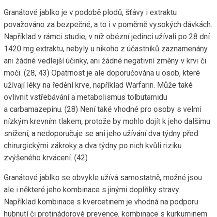
Granátové jablko je v podobě plodů, šťávy i extraktu
považováno za bezpečné, a to i v poměrně vysokých dávkách.
Například v rámci studie, v níž obézní jedinci užívali po 28 dní
1420 mg extraktu, nebyly u nikoho z účastníků zaznamenány
ani žádné vedlejší účinky, ani žádné negativní změny v krvi či
moči. (28, 43) Opatrnost je ale doporučována u osob, které
užívají léky na ředění krve, například Warfarin. Může také
ovlivnit vstřebávání a metabolismus tolbutamidu
a carbamazepinu. (28) Není také vhodné pro osoby s velmi
nízkým krevním tlakem, protože by mohlo dojít k jeho dalšímu
snížení, a nedoporučuje se ani jeho užívání dva týdny před
chirurgickými zákroky a dva týdny po nich kvůli riziku
zvýšeného krvácení. (42)
Granátové jablko se obvykle užívá samostatně, možné jsou
ale i některé jeho kombinace s jinými doplňky stravy.
Například kombinace s kvercetinem je vhodná na podporu
hubnutí či protinádorové prevence, kombinace s kurkuminem