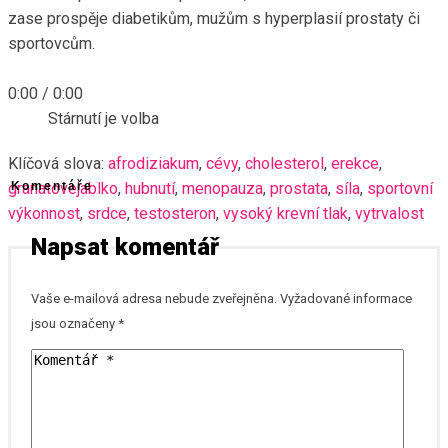
zase prospěje diabetikům, mužům s hyperplasií prostaty či
sportovcům.
0:00
/
0:00
Stárnutí je volba
Klíčová slova:
afrodiziakum
,
cévy
,
cholesterol
,
erekce
,
granatovejablko
Komentáře
,
hubnutí
,
menopauza
,
prostata
,
síla
,
sportovní
výkonnost
,
srdce
,
testosteron
,
vysoký krevní tlak
,
vytrvalost
Napsat komentář
Vaše e-mailová adresa nebude zveřejněna.
Vyžadované informace
jsou označeny
*