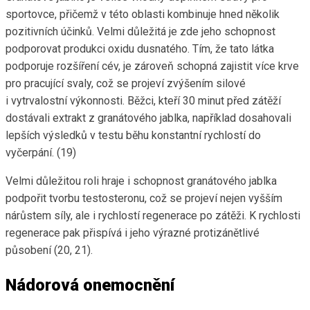
sportovce, přičemž v této oblasti kombinuje hned několik
pozitivních účinků. Velmi důležitá je zde jeho schopnost
podporovat produkci oxidu dusnatého. Tím, že tato látka
podporuje rozšíření cév, je zároveň schopná zajistit více krve
pro pracující svaly, což se projeví zvýšením silové
i vytrvalostní výkonnosti. Běžci, kteří 30 minut před zátěží
dostávali extrakt z granátového jablka, například dosahovali
lepších výsledků v testu běhu konstantní rychlostí do
vyčerpání. (19)
Velmi důležitou roli hraje i schopnost granátového jablka
podpořit tvorbu testosteronu, což se projeví nejen vyšším
nárůstem síly, ale i rychlostí regenerace po zátěži. K rychlosti
regenerace pak přispívá i jeho výrazné protizánětlivé
působení (20, 21).
Nádorová onemocnění