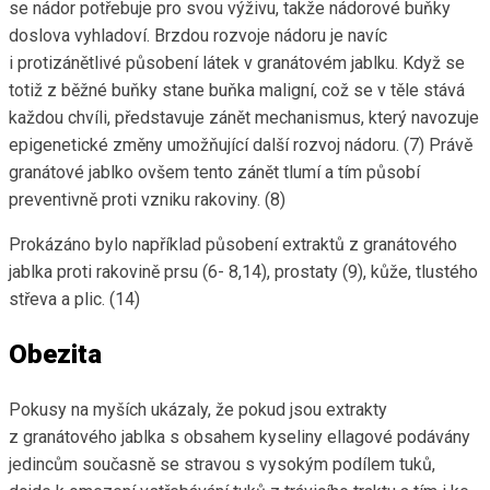
se nádor potřebuje pro svou výživu, takže nádorové buňky
doslova vyhladoví. Brzdou rozvoje nádoru je navíc
i protizánětlivé působení látek v granátovém jablku. Když se
totiž z běžné buňky stane buňka maligní, což se v těle stává
každou chvíli, představuje zánět mechanismus, který navozuje
epigenetické změny umožňující další rozvoj nádoru. (7) Právě
granátové jablko ovšem tento zánět tlumí a tím působí
preventivně proti vzniku rakoviny. (8)
Prokázáno bylo například působení extraktů z granátového
jablka proti rakovině prsu (6- 8,14), prostaty (9), kůže, tlustého
střeva a plic. (14)
Obezita
Pokusy na myších ukázaly, že pokud jsou extrakty
z granátového jablka s obsahem kyseliny ellagové podávány
jedincům současně se stravou s vysokým podílem tuků,