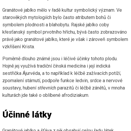
Granátové jablko mělo v řadě kultur symbolický význam. Ve
starověkých mytologiích bylo často atributem bohů či
symbolem plodnosti a blahobytu. Rajské jablko coby
křesťanský symbol prvotního hříchu, bývá často zobrazováno
právě jako granátové jablko, které je však i zároveň symbolem
vzkříšení Krista.
Poměrně dlouho známé jsou i léčivé účinky tohoto plodu.
Hojně jej využívá tradiční čínská medicína i její indická
sestřička Ájurvéda, a to například k léčbě zažívacích potíží,
zpomalení stárnutí, podpoře funkce ledvin, srdce a nervové
soustavy, hubení střevních parazitů či léčbě zánětů, v mnoha
kulturách jde také o oblíbené afrodiziakum.
Účinné látky
Granátové jablko a šťáva z něj obsahují celou řadu látek