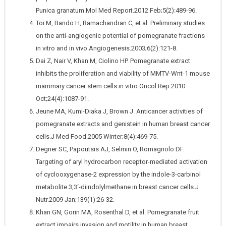
Punica granatum.Mol Med Report.2012 Feb;5(2):489-96.
Toi M, Bando H, Ramachandran C, et al. Preliminary studies
on the anti-angiogenic potential of pomegranate fractions
in vitro and in vivo.Angiogenesis.2003;6(2):121-8.
Dai Z, Nair V, Khan M, Ciolino HP. Pomegranate extract
inhibits the proliferation and viability of MMTV-Wnt-1 mouse
mammary cancer stem cells in vitro.Oncol Rep.2010
Oct;24(4):1087-91.
Jeune MA, Kumi-Diaka J, Brown J. Anticancer activities of
pomegranate extracts and genistein in human breast cancer
cells.J Med Food.2005 Winter;8(4):469-75.
Degner SC, Papoutsis AJ, Selmin O, Romagnolo DF.
Targeting of aryl hydrocarbon receptor-mediated activation
of cyclooxygenase-2 expression by the indole-3-carbinol
metabolite 3,3‘-diindolylmethane in breast cancer cells.J
Nutr.2009 Jan;139(1):26-32.
Khan GN, Gorin MA, Rosenthal D, et al. Pomegranate fruit
extract impairs invasion and motility in human breast