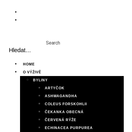
Skip
to
content
Search
HOME
O VÝŽIVĚ
BYLINY
ARTYČOK
ASHWAGANDHA
COLEUS FORSKOHLII
ČEKANKA OBECNÁ
ČERVENÁ RÝŽE
ECHINACEA PURPUREA