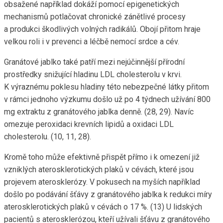
obsažené například dokáží pomocí epigenetických
mechanismů potlačovat chronické zánětlivé procesy
a produkci škodlivých volných radikálů. Obojí přitom hraje
velkou roli i v prevenci a léčbě nemocí srdce a cév.
Granátové jablko také patří mezi nejúčinnější přírodní
prostředky snižující hladinu LDL cholesterolu v krvi.
K výraznému poklesu hladiny této nebezpečné látky přitom
v rámci jednoho výzkumu došlo už po 4 týdnech užívání 800
mg extraktu z granátového jablka denně. (28, 29). Navíc
omezuje peroxidaci krevních lipidů a oxidaci LDL
cholesterolu. (10, 11, 28).
Kromě toho může efektivně přispět přímo i k omezení již
vzniklých aterosklerotických plaků v cévách, které jsou
projevem aterosklerózy. V pokusech na myších například
došlo po podávání šťávy z granátového jablka k redukci míry
aterosklerotických plaků v cévách o 17 %. (13) U lidských
pacientů s aterosklerózou, kteří užívali šťávu z granátového