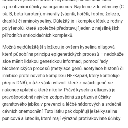
s pozitivními účinky na organismus. Najdeme zde vitaminy (C,
sk. B, beta-karoten), minerály (vápník, hořčík, fosfor, železo,
draslík) či aminokyseliny. Důležitý je i komplex látek z rodiny
polyfenolů, které společně představují jeden z nejsilnějších
přírodních antioxidačních komplexů.
Možná nejdůležitější složkou je ovšem kyselina ellagová,
která působí na principu epigenetických procesů – nedokáže
sice měnit lidskou genetickou informaci, pomocí řady
biochemických procesů (metylace genů, acetylace histonů či
inhibice proteinového komplexu NF-KapaB, který kontroluje
přepis DNA), může však ovlivnit, které z našich genů se
nakonec uplatní a které nikoliv. Právě kyselina ellagová je
pravděpodobně nejvíce zodpovědná za příznivé účinky
granátového jablka v prevenci a léčbě nádorových a srdečně
cévních onemocnění. Tuto látku pak doplňují ještě kyselina
punicová a luteolin, které mají výrazné protirakovinné účinky.