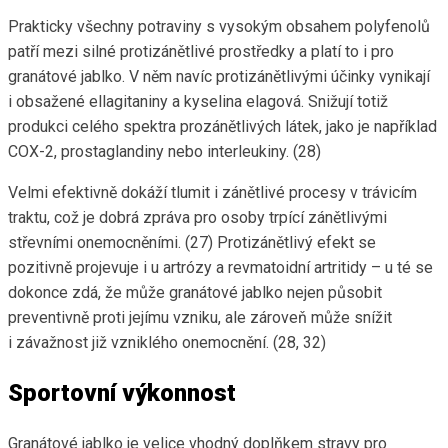
Prakticky všechny potraviny s vysokým obsahem polyfenolů
patří mezi silné protizánětlivé prostředky a platí to i pro
granátové jablko. V něm navíc protizánětlivými účinky vynikají
i obsažené ellagitaniny a kyselina elagová. Snižují totiž
produkci celého spektra prozánětlivých látek, jako je například
COX-2, prostaglandiny nebo interleukiny. (28)
Velmi efektivně dokáží tlumit i zánětlivé procesy v trávicím
traktu, což je dobrá zpráva pro osoby trpící zánětlivými
střevními onemocněními. (27) Protizánětlivý efekt se
pozitivně projevuje i u artrózy a revmatoidní artritidy – u té se
dokonce zdá, že může granátové jablko nejen působit
preventivně proti jejímu vzniku, ale zároveň může snížit
i závažnost již vzniklého onemocnění. (28, 32)
Sportovní výkonnost
Granátové jablko je velice vhodný doplňkem stravy pro