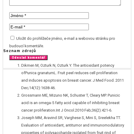
Uložit do prohlížeče jméno, e-mail a webovou stránku pro
budoucí komentáře.
Seznam zdrojů
Dikmen M, Ozturk N, Ozturk Y. The antioxidant potency
ofPunica granatumL. Fruit peel reduces cell proliferation
and induces apoptosis on breast cancer. J Med Food. 2011
Dec;14(12):1638-46.
Grossmann ME, Mizuno NK, Schuster T, Cleary MP. Punicic
acid is an omega-5 fatty acid capable of inhibiting breast
cancer proliferation.Int J Oncol.2010 Feb;36(2):421-6.
Joseph MM, Aravind SR, Varghese S, Mini S, Sreelekha TT.
Evaluation of antioxidant, antitumor and immunomodulatory
properties of polysaccharide isolated from fruit rind of