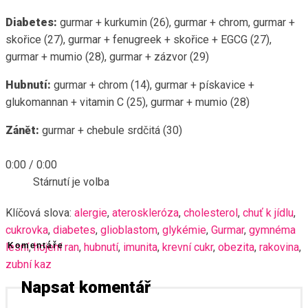
Diabetes:
gurmar + kurkumin (26), gurmar + chrom, gurmar +
skořice (27), gurmar + fenugreek + skořice + EGCG (27),
gurmar + mumio (28), gurmar + zázvor (29)
Hubnutí:
gurmar + chrom (14), gurmar + pískavice +
glukomannan + vitamin C (25), gurmar + mumio (28)
Zánět:
gurmar + chebule srdčitá (30)
0:00
/
0:00
Stárnutí je volba
Klíčová slova:
alergie
,
ateroskleróza
,
cholesterol
,
chuť k jídlu
,
cukrovka
,
diabetes
,
glioblastom
,
glykémie
,
Gurmar
,
gymnéma
lesní
Komentáře
,
hojení ran
,
hubnutí
,
imunita
,
krevní cukr
,
obezita
,
rakovina
,
zubní kaz
Napsat komentář