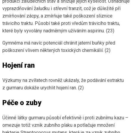
produkci žaludečních šťáv a snižuje jejich kyselost. Usnadňuje
vyprazdňování žaludku i střevní tranzit, což je důležité při
zmírňování zácpy, a zmírňuje také poškození sliznice
trávicího traktu. Působí také proti vředům trávicího traktu,
které byly vyvolány nadměrným užíváním aspirinu. (23)
Gymnéma má navíc potenciál chránit jaterní buňky před
poškození vlivem některých toxických chemikálií. (2)
Hojení ran
Výzkumy na zvířatech rovněž ukázaly, že podávání extraktu
z gurmaru dokáže urychlit hojení ran. (2)
Péče o zuby
Účinné látky gurmaru působí efektivně i proti zubnímu kazu –
omezuje totiž vznik zubního plaku a potlačuje množení
bakterie Streptococcus mutans, která je za vznik zubního