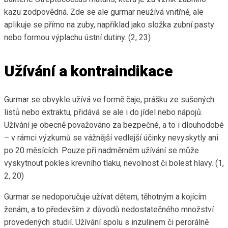
kazu zodpovědná. Zde se ale gurmar neužívá vnitřně, ale
aplikuje se přímo na zuby, například jako složka zubní pasty
nebo formou výplachu ústní dutiny. (2, 23)
Užívání a kontraindikace
Gurmar se obvykle užívá ve formě čaje, prášku ze sušených
listů nebo extraktu, přidává se ale i do jídel nebo nápojů.
Užívání je obecně považováno za bezpečné, a to i dlouhodobé
– v rámci výzkumů se vážnější vedlejší účinky nevyskytly ani
po 20 měsících. Pouze při nadměrném užívání se může
vyskytnout pokles krevního tlaku, nevolnost či bolest hlavy. (1,
2, 20)
Gurmar se nedoporučuje užívat dětem, těhotným a kojícím
ženám, a to především z důvodů nedostatečného množství
provedených studií. Užívání spolu s inzulinem či perorálně