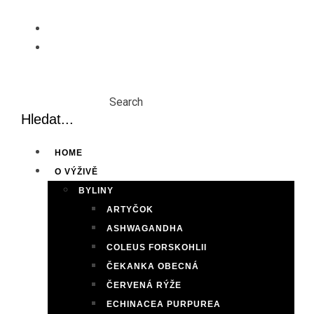
Skip
to
content
Search
HOME
O VÝŽIVĚ
BYLINY
ARTYČOK
ASHWAGANDHA
COLEUS FORSKOHLII
ČEKANKA OBECNÁ
ČERVENÁ RÝŽE
ECHINACEA PURPUREA