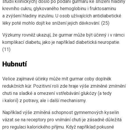
studií kilinických) došlo po podání gurmaru ke snížení hladiny
krevního cukru, glykovaného hemoglobinu i fruktosaminu
a zvýšení hladiny inzulinu. U osob užívajících antidiabetické
léky poté mohlo dojít ke snížení jejich dávkování. (25)
Výzkumy rovněž ukazují, že gurmar může být účinný i v rámci
komplikací diabetu, jako je například diabetická neuropatie.
(11)
Hubnutí
Velice zajímavé účinky může mít gurmar coby doplněk
redukčních kúr. Pozitivní roli zde hraje výše zmíněné zmírnění
chuti na sladké a omezení vstřebávání glukózy (a tedy
i kalorií) z potravy, ale i další mechanismy.
Například výše zmíněná schopnost gymnemových kyselin
vázat se na receptory pro vnímání chuti je zásadně důležitá
pro regulaci kalorického příjmu. Když například pokusné