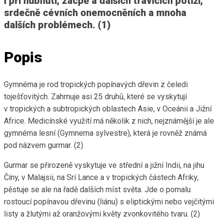
i při hubnutí, zácpě a dalších trávicích potíží,
srdečně cévních onemocněních a mnoha
dalších problémech. (1)
Popis
Gymnéma je rod tropických popínavých dřevin z čeledi
toješťovitých. Zahrnuje asi 25 druhů, které se vyskytují
v tropických a subtropických oblastech Asie, v Oceánii a Jižní
Africe. Medicínské využití má několik z nich, nejznámější je ale
gymnéma lesní (Gymnema sylvestre), která je rovněž známá
pod názvem gurmar. (2)
Gurmar se přirozeně vyskytuje ve střední a jižní Indii, na jihu
Číny, v Malajsii, na Srí Lance a v tropických částech Afriky,
pěstuje se ale na řadě dalších míst světa. Jde o pomalu
rostoucí popínavou dřevinu (liánu) s eliptickými nebo vejčitými
listy a žlutými až oranžovými květy zvonkovitého tvaru. (2)