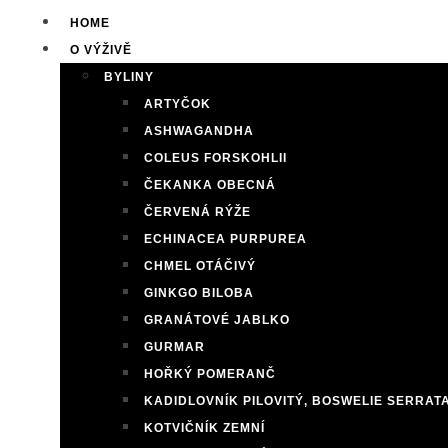
HOME
O VÝŽIVĚ
BYLINY
ARTYČOK
ASHWAGANDHA
COLEUS FORSKOHLII
ČEKANKA OBECNÁ
ČERVENÁ RÝŽE
ECHINACEA PURPUREA
CHMEL OTÁČIVÝ
GINKGO BILOBA
GRANÁTOVÉ JABLKO
GURMAR
HOŘKÝ POMERANČ
KADIDLOVNÍK PILOVITÝ, BOSWELIE SERRAT
KOTVIČNÍK ZEMNÍ