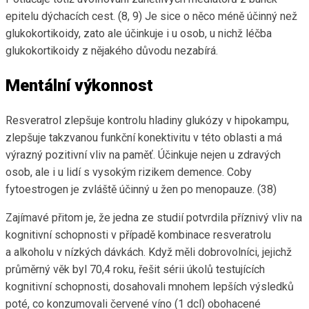
epitelu dýchacích cest. (8, 9) Je sice o něco méně účinný než
glukokortikoidy, zato ale účinkuje i u osob, u nichž léčba
glukokortikoidy z nějakého důvodu nezabírá.
Mentální výkonnost
Resveratrol zlepšuje kontrolu hladiny glukózy v hipokampu,
zlepšuje takzvanou funkční konektivitu v této oblasti a má
výrazný pozitivní vliv na paměť. Účinkuje nejen u zdravých
osob, ale i u lidí s vysokým rizikem demence. Coby
fytoestrogen je zvláště účinný u žen po menopauze. (38)
Zajímavé přitom je, že jedna ze studií potvrdila příznivý vliv na
kognitivní schopnosti v případě kombinace resveratrolu
a alkoholu v nízkých dávkách. Když měli dobrovolníci, jejichž
průměrný věk byl 70,4 roku, řešit sérii úkolů testujících
kognitivní schopnosti, dosahovali mnohem lepších výsledků
poté, co konzumovali červené víno (1 dcl) obohacené