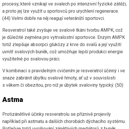
procesy, které vznikají ve svalech po intenzivní fyzické zátěži,
a proto jej lze využít u sportovců pro urychlení regenerace.
(44) Velmi dobře na něj reagují veteránští sportovci.
Resveratrol také zvyšuje ve svalové tkáni tvorbu AMPK, což
je důležité zejména pro vytrvalostní sportovce. Enzym AMPK
totiž zlepšuje absorpci glukózy z krve do svalů a její využití
uvnitř svalových buněk, což umožňuje lepší produkci energie
využitelné po svalovou práci.
V kombinaci s pravidelným cvičením je resveratrol účinný i ve
snaze zabránit úbytku svalové hmoty, ať už v souvislosti
s věkem či obezitou, pro niž je úbytek svaloviny typický. (50)
Astma
Protizánětlivé účinky resveratrolu se příznivě projevily
například při astmatu a dalších chorobách dýchacího systému.
Potlačuje totiž uvolňování zánětlivých mediátorů z buněk