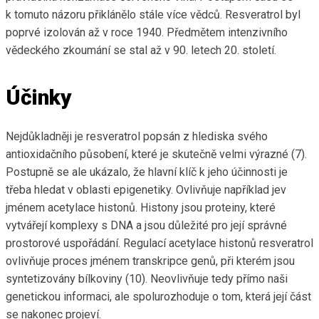
k tomuto názoru přiklánělo stále více vědců. Resveratrol byl
poprvé izolován až v roce 1940. Předmětem intenzivního
vědeckého zkoumání se stal až v 90. letech 20. století.
Účinky
Nejdůkladněji je resveratrol popsán z hlediska svého
antioxidačního působení, které je skutečně velmi výrazné (7).
Postupně se ale ukázalo, že hlavní klíč k jeho účinnosti je
třeba hledat v oblasti epigenetiky. Ovlivňuje například jev
jménem acetylace histonů. Histony jsou proteiny, které
vytvářejí komplexy s DNA a jsou důležité pro její správné
prostorové uspořádání. Regulací acetylace histonů resveratrol
ovlivňuje proces jménem transkripce genů, při kterém jsou
syntetizovány bílkoviny (10). Neovlivňuje tedy přímo naši
genetickou informaci, ale spolurozhoduje o tom, která její část
se nakonec projeví.