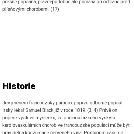
přesně popsána, pravděpodobně ale pomáhá při ochraně před
plísňovými chorobami. (17)
Historie
Jev jménem francouzský paradox poprvé odborně popsal
Irský lékař Samuel Black již v roce 1819. (3, 4) Právě on
poprvé vyslovil myšlenku, že příčinou nízkého výskytu
kardiovaskulárních chorob ve francouzské populaci může být
pravidelná konzumace červeného vína. Postupem času se