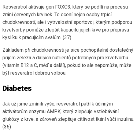
Resveratrol aktivuje gen FOXO3, který se podílí na procesu
zrání červených krvinek. To ocení nejen osoby trpící
chudokrevností, ale i vytrvalostní sportovci, kterým podporou
krvetvorby pomůže zlepšit kapacitu jejich krve pro přepravu
kyslíku k pracujícím svalům. (37)
Základem při chudokrevnosti je sice pochopitelně dostatečný
příjem železa a dalších nutrientů potřebných pro krvetvorbu
(vitamin B12 a C, měď a další), pokud to ale nepomůže, může
být resveratrol dobrou volbou.
Diabetes
Jak už jsme zmínili výše, resveratrol patří k účinným
aktivátorům enzymu AMPK, který zlepšuje vstřebávání
glukózy z krve, a zároveň zlepšuje citlivost tkání vůči inzulinu.
(36)