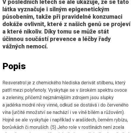
V posledních letech se ale ukazuje, že se tato
látka vyznačuje i silným epigenetickým
působením, takže při pravidelné konzumaci
dokáže ovlivnit, které z našich genů se projeví
a které nikoliv. Díky tomu se může stát
účinnou součástí prevence a léčby řady
vážných nemocí.
Popis
Resveratrol je z chemického hlediska derivát stilbenu, který
patří mezi polyfenoly. Vyskytuje se v širokém spektru ovoce
a zeleniny, přičemž nejznámějším zdrojem jsou slupky
a jadérka modré révy vinné, odkud se dostává i do červeného
vína (určité množství se nachází i ve víně bílém a růžovém).
Hojně se ale vyskytuje i například v arašídech, černém rybízu,
borůvkách či moruších. (5) Jeho role v rostlinách není zcela