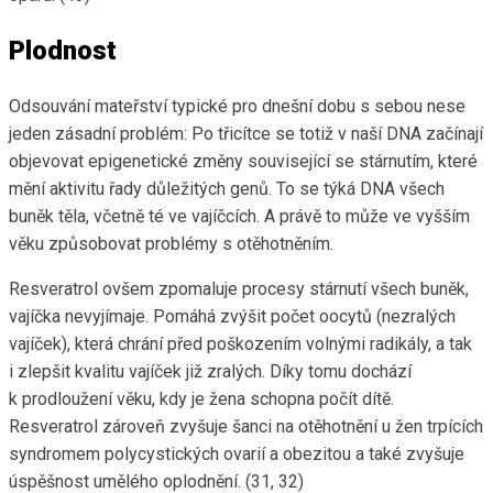
Plodnost
Odsouvání mateřství typické pro dnešní dobu s sebou nese
jeden zásadní problém: Po třicítce se totiž v naší DNA začínají
objevovat epigenetické změny související se stárnutím, které
mění aktivitu řady důležitých genů. To se týká DNA všech
buněk těla, včetně té ve vajíčcích. A právě to může ve vyšším
věku způsobovat problémy s otěhotněním.
Resveratrol ovšem zpomaluje procesy stárnutí všech buněk,
vajíčka nevyjímaje. Pomáhá zvýšit počet oocytů (nezralých
vajíček), která chrání před poškozením volnými radikály, a tak
i zlepšit kvalitu vajíček již zralých. Díky tomu dochází
k prodloužení věku, kdy je žena schopna počít dítě.
Resveratrol zároveň zvyšuje šanci na otěhotnění u žen trpících
syndromem polycystických ovarií a obezitou a také zvyšuje
úspěšnost umělého oplodnění. (31, 32)