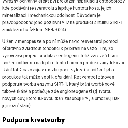
Výrazný ochranný efekt byl prokázán například u osteoporózy,
kde podávání resveratrolu zlepšuje hustotu kostí, jejich
mineralizaci i mechanickou odolnost. Důvodem je
pravděpodobně jeho pozitivní vliv na produkci sirtuinu SIRT-1
a nukleárního faktoru NF-kB.(34)
U žen v menopauze a po ní může navíc resveratrol pomoci
efektivně zvládnout tendenci k přibírání na váze. Tím, že
vyrovnává propad produkce estrogenu, totiž zároveň brání
snížení citlivosti na leptin. Tento hormon produkovaný tukovou
tkání totiž navozuje v mozku pocit sytosti, a snížení jeho
produkce tak může vést k přejídání. Resveratrol zároveň
podporuje tvorbu enzymu SIRT-1, který brání tvorbě nové
tukové tkáně a potlačuje zde angioneogenezi (tj. tvorbu
nových cév, které tukovou tkáň zásobují krví, a umožňují tak
její rozrůstání).
Podpora krvetvorby