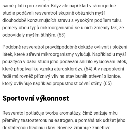
samé platí i pro zvířata. Když ale například v rámci jedné
studie podávali resveratrol skupině obézních myší
dlouhodobě konzumujících stravu s vysokým podílem tuku,
poměry obou typů mikroorganismů se u nich změnily tak, že
odpovídaly myším štíhlým. (63)
Podobně resveratrol pravděpodobně dokáže ovlivnit i složení
látek, které střevní mikroorganismy vylučují. Například u myší
použitých v další studii jeho podávání snížilo vylučování látek,
které přispívají ke vzniku aterosklerózy. (64) A v neposlední
řadě má rovněž příznivý vliv na stav buněk střevní sliznice,
který ovlivňuje například propustnost cévní stěny. (65)
Sportovní výkonnost
Resveratol potlačuje tvorbu aromatázy, čímž snižuje míru
přeměny testosteronu na estrogen, a pomáhá tak udržet jeho
dostatečnou hladinu u krvi. Rovněž zmírňuje zánětlivé