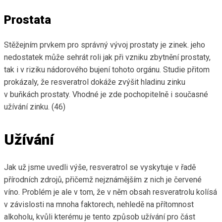
Prostata
Stěžejním prvkem pro správný vývoj prostaty je zinek. jeho
nedostatek může sehrát roli jak při vzniku zbytnění prostaty,
tak i v riziku nádorového bujení tohoto orgánu. Studie přitom
prokázaly, že resveratrol dokáže zvýšit hladinu zinku
v buňkách prostaty. Vhodné je zde pochopitelně i současné
užívání zinku. (46)
Užívání
Jak už jsme uvedli výše, resveratrol se vyskytuje v řadě
přírodních zdrojů, přičemž nejznámějším z nich je červené
víno. Problém je ale v tom, že v něm obsah resveratrolu kolísá
v závislosti na mnoha faktorech, nehledě na přítomnost
alkoholu, kvůli kterému je tento způsob užívání pro část