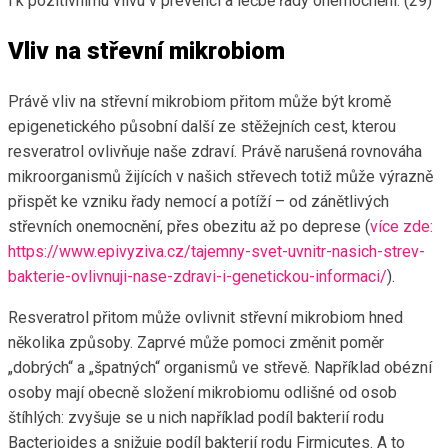
i k pozitivnímu vlivu v prevenci a léčbě řady onemocnění. (29)
Vliv na střevní mikrobiom
Právě vliv na střevní mikrobiom přitom může být kromě
epigenetického působní další ze stěžejních cest, kterou
resveratrol ovlivňuje naše zdraví. Právě narušená rovnováha
mikroorganismů žijících v našich střevech totiž může výrazně
přispět ke vzniku řady nemocí a potíží – od zánětlivých
střevních onemocnění, přes obezitu až po deprese (
více zde:
https://www.epivyziva.cz/tajemny-svet-uvnitr-nasich-strev-
bakterie-ovlivnuji-nase-zdravi-i-genetickou-informaci/
).
Resveratrol přitom může ovlivnit střevní mikrobiom hned
několika způsoby. Zaprvé může pomoci změnit poměr
„dobrých“ a „špatných“ organismů ve střevě. Například obézní
osoby mají obecně složení mikrobiomu odlišné od osob
štíhlých: zvyšuje se u nich například podíl bakterií rodu
Bacterioides a snižuje podíl bakterií rodu Firmicutes. A to