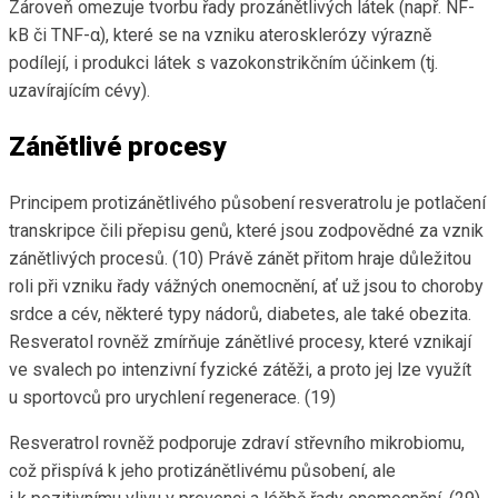
Zároveň omezuje tvorbu řady prozánětlivých látek (např. NF-
kB či TNF-α), které se na vzniku aterosklerózy výrazně
podílejí, i produkci látek s vazokonstrikčním účinkem (tj.
uzavírajícím cévy).
Zánětlivé procesy
Principem protizánětlivého působení resveratrolu je potlačení
transkripce čili přepisu genů, které jsou zodpovědné za vznik
zánětlivých procesů. (10) Právě zánět přitom hraje důležitou
roli při vzniku řady vážných onemocnění, ať už jsou to choroby
srdce a cév, některé typy nádorů, diabetes, ale také obezita.
Resveratol rovněž zmírňuje zánětlivé procesy, které vznikají
ve svalech po intenzivní fyzické zátěži, a proto jej lze využít
u sportovců pro urychlení regenerace. (19)
Resveratrol rovněž podporuje zdraví střevního mikrobiomu,
což přispívá k jeho protizánětlivému působení, ale