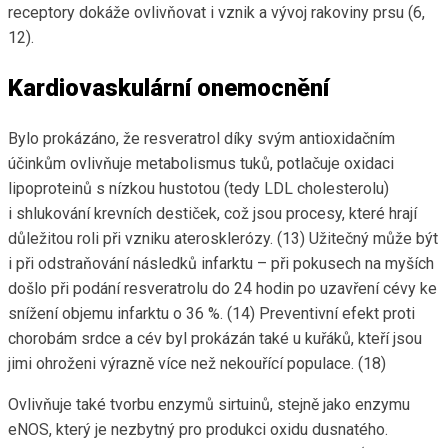
receptory dokáže ovlivňovat i vznik a vývoj rakoviny prsu (6,
12).
Kardiovaskulární onemocnění
Bylo prokázáno, že resveratrol díky svým antioxidačním
účinkům ovlivňuje metabolismus tuků, potlačuje oxidaci
lipoproteinů s nízkou hustotou (tedy LDL cholesterolu)
i shlukování krevních destiček, což jsou procesy, které hrají
důležitou roli při vzniku aterosklerózy. (13) Užitečný může být
i při odstraňování následků infarktu – při pokusech na myších
došlo při podání resveratrolu do 24 hodin po uzavření cévy ke
snížení objemu infarktu o 36 %. (14) Preventivní efekt proti
chorobám srdce a cév byl prokázán také u kuřáků, kteří jsou
jimi ohroženi výrazně více než nekouřící populace. (18)
Ovlivňuje také tvorbu enzymů sirtuinů, stejně jako enzymu
eNOS, který je nezbytný pro produkci oxidu dusnatého.