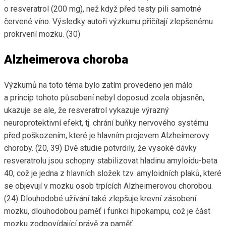
o resveratrol (200 mg), než když před testy pili samotné
červené víno. Výsledky autoři výzkumu přičítají zlepšenému
prokrvení mozku. (30)
Alzheimerova choroba
Výzkumů na toto téma bylo zatím provedeno jen málo
a princip tohoto působení nebyl doposud zcela objasněn,
ukazuje se ale, že resveratrol vykazuje výrazný
neuroprotektivní efekt, tj. chrání buňky nervového systému
před poškozením, které je hlavním projevem Alzheimerovy
choroby. (20, 39) Dvě studie potvrdily, že vysoké dávky
resveratrolu jsou schopny stabilizovat hladinu amyloidu-beta
40, což je jedna z hlavních složek tzv. amyloidních plaků, které
se objevují v mozku osob trpících Alzheimerovou chorobou.
(24) Dlouhodobé užívání také zlepšuje krevní zásobení
mozku, dlouhodobou paměť i funkci hipokampu, což je část
mozku zodpovídající právě za paměť.