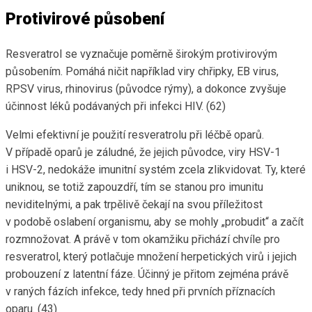
Protivirové působení
Resveratrol se vyznačuje poměrně širokým protivirovým
působením. Pomáhá ničit například viry chřipky, EB virus,
RPSV virus, rhinovirus (původce rýmy), a dokonce zvyšuje
účinnost léků podávaných při infekci HIV. (62)
Velmi efektivní je použití resveratrolu při léčbě oparů.
V případě oparů je záludné, že jejich původce, viry HSV-1
i HSV-2, nedokáže imunitní systém zcela zlikvidovat. Ty, které
uniknou, se totiž zapouzdří, tím se stanou pro imunitu
neviditelnými, a pak trpělivě čekají na svou příležitost
v podobě oslabení organismu, aby se mohly „probudit“ a začít
rozmnožovat. A právě v tom okamžiku přichází chvíle pro
resveratrol, který potlačuje množení herpetických virů i jejich
probouzení z latentní fáze. Účinný je přitom zejména právě
v raných fázích infekce, tedy hned při prvních příznacích
oparu. (43)