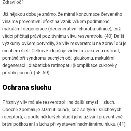
Zdraví očí
Již nějakou dobu je známo, že mírná konzumace červeného
vína má preventivní efekt na vznik věkem podmíněné
makulární degenerace (degenerativní choroba sítnice), což
vědci přičítají právě pozitivnímu vlivu resveratrolu. (40) Další
výzkumy ovšem potvrdily, že vliv resveratrolu na zdraví očí je
mnohem širší. Celkově zlepšuje vidění a zrakovou ostrost,
pomáhá při syndromu suchých očí, glaukomu, makulární
degeneraci i diabetické retinopatii (komplikace cukrovky
postihující oči). (58, 59)
Ochrana sluchu
Příznivý vliv má ale resveratrol i na další smysl – sluch.
Obecně zpomaluje stárnutí buněk, což se týká i sluchových
receptorů, a podle některých studií jeho užívání preventivně
brání poškození sluchu při vystavení nadměrnému hluku. (41)