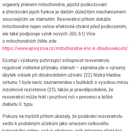
organely jménem mitochondrie, jejichž poškozování
a zhoršování jejich funkce je dalším důležitým mechanismem
souvisejícím se stárnutím. Resveratrol přitom dokáže
mitochondrie nejen velice efektivně chránit před poškozením,
ale také podporuje vznik nových. (60, 61) Více
o mitochondriích čtěte zde:
https://www.epivyziva.cz/mitochondrie-klic-k-dlouhovekosti/
Existují i výzkumy potvrzující schopnost resveratrolu
regulovat viditelné příznaky stárnutí – zejména jde o výrazný
úbytek vrásek při dlouhodobém užívání. (22) Nízká hladina
sirtuinu 1 byla navíc zaznamenána v buňkách s vysokou mírou
inzulinové rezistence (23), takže je pravděpodobné, že
resveratrol může hrát i pozitivní roli v prevenci a léčbě
diabetu II. typu.
Pokusy na myších přitom ukázaly, že podávání resveratrolu
vedlo k podobným účinkům jako omezení celkového
kalorického příjmu, což je strategie, jejíž antiaging efekt byl