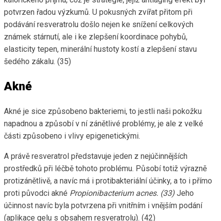
potvrzen řadou výzkumů. U pokusných zvířat přitom při
podávání resveratrolu došlo nejen ke snížení celkových
známek stárnutí, ale i ke zlepšení koordinace pohybů,
elasticity tepen, minerální hustoty kostí a zlepšení stavu
šedého zákalu. (35)
Akné
Akné je sice způsobeno bakteriemi, to jestli naši pokožku
napadnou a způsobí v ní zánětlivé problémy, je ale z velké
části způsobeno i vlivy epigenetickými.
A právě resveratrol představuje jeden z nejúčinnějších
prostředků při léčbě tohoto problému. Působí totiž výrazně
protizánětlivě, a navíc má i protibakteriální účinky, a to i přímo
proti původci akné
Propionibacterium acnes. (33)
Jeho
účinnost navíc byla potvrzena při vnitřním i vnějším podání
(aplikace gelu s obsahem resveratrolu). (42)