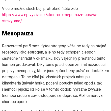
Více o možnostech boji proti akné čtěte zde:
https://www.epivyziva.cz/akne-sex-nepomuze-uprava-
stravy-ano/
Menopauza
Resveratrol patří mezi fytoestrogeny, váže se tedy na stejné
receptory jako estrogen, a je ho tedy schopen alespoň
částečně nahradit v okamžiku, kdy vaječníky přestanou tento
hormon produkovat. Díky tomu je schopen zmírnit nežádoucí
projevy menopauzy, které jsou způsobeny právě nedostatkem
estrogenu. To se týká jak vlastních projevů nástupu
klimakteria (návaly horka, pocení, poruchy nálad apod.), tak
i nemocí, jejichž riziko se v tomto období výrazně zvyšuje
(nemoci srdce a cév, osteoporóza, deprese, Alzheimerova
choroba apod).