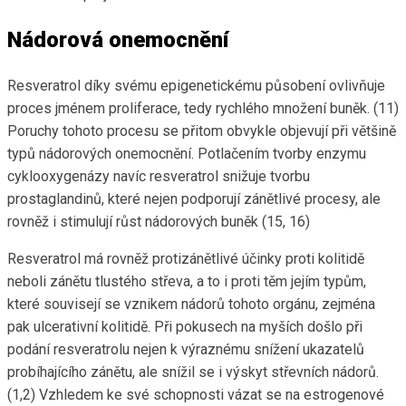
Nádorová onemocnění
Resveratrol díky svému epigenetickému působení ovlivňuje
proces jménem proliferace, tedy rychlého množení buněk. (11)
Poruchy tohoto procesu se přitom obvykle objevují při většině
typů nádorových onemocnění. Potlačením tvorby enzymu
cyklooxygenázy navíc resveratrol snižuje tvorbu
prostaglandinů, které nejen podporují zánětlivé procesy, ale
rovněž i stimulují růst nádorových buněk (15, 16)
Resveratrol má rovněž protizánětlivé účinky proti kolitidě
neboli zánětu tlustého střeva, a to i proti těm jejím typům,
které souvisejí se vznikem nádorů tohoto orgánu, zejména
pak ulcerativní kolitidě. Při pokusech na myších došlo při
podání resveratrolu nejen k výraznému snížení ukazatelů
probíhajícího zánětu, ale snížil se i výskyt střevních nádorů.
(1,2) Vzhledem ke své schopnosti vázat se na estrogenové