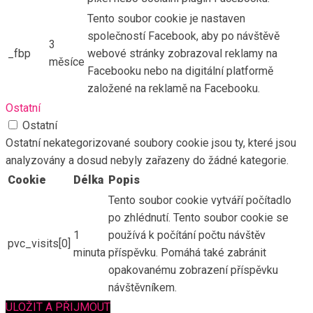
Tento soubor cookie je nastaven
společností Facebook, aby po návštěvě
3
_fbp
webové stránky zobrazoval reklamy na
měsíce
Facebooku nebo na digitální platformě
založené na reklamě na Facebooku.
Ostatní
Ostatní
Ostatní nekategorizované soubory cookie jsou ty, které jsou
analyzovány a dosud nebyly zařazeny do žádné kategorie.
Cookie
Délka
Popis
Tento soubor cookie vytváří počítadlo
po zhlédnutí. Tento soubor cookie se
1
používá k počítání počtu návštěv
pvc_visits[0]
minuta
příspěvku. Pomáhá také zabránit
opakovanému zobrazení příspěvku
návštěvníkem.
ULOŽIT A PŘIJMOUT