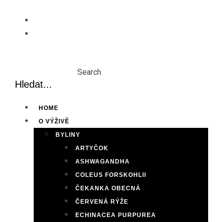
Skip
to
content
Search
HOME
O VÝŽIVĚ
BYLINY
ARTYČOK
ASHWAGANDHA
COLEUS FORSKOHLII
ČEKANKA OBECNÁ
ČERVENÁ RÝŽE
ECHINACEA PURPUREA