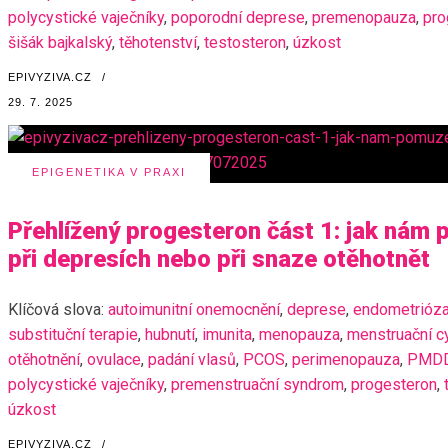
polycystické vaječníky
,
poporodní deprese
,
premenopauza
,
pro
šišák bajkalský
,
těhotenství
,
testosteron
,
úzkost
EPIVYZIVA.CZ
/
29. 7. 2025
EPIGENETIKA V PRAXI
Přehlížený progesteron část 1: jak ná
při depresích nebo při snaze otěhotnět
Klíčová slova:
autoimunitní onemocnění
,
deprese
,
endometrióz
substituční terapie
,
hubnutí
,
imunita
,
menopauza
,
menstruační c
otěhotnění
,
ovulace
,
padání vlasů
,
PCOS
,
perimenopauza
,
PMD
polycystické vaječníky
,
premenstruační syndrom
,
progesteron
,
úzkost
EPIVYZIVA.CZ
/