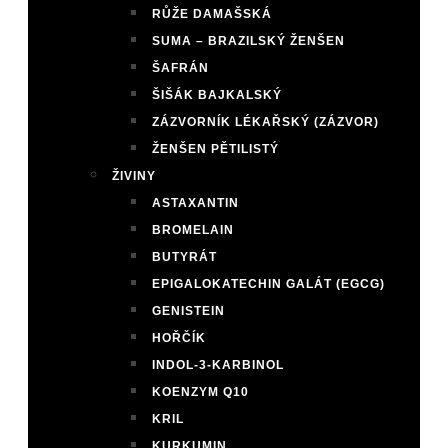
RŮŽE DAMAŠSKÁ
SUMA – BRAZILSKÝ ŽENŠEN
ŠAFRÁN
ŠIŠÁK BAJKALSKÝ
ZÁZVORNÍK LÉKAŘSKÝ (ZÁZVOR)
ŽENŠEN PĚTILISTÝ
ŽIVINY
ASTAXANTIN
BROMELAIN
BUTYRÁT
EPIGALOKATECHIN GALÁT (EGCG)
GENISTEIN
HOŘČÍK
INDOL-3-KARBINOL
KOENZYM Q10
KRIL
KURKUMIN