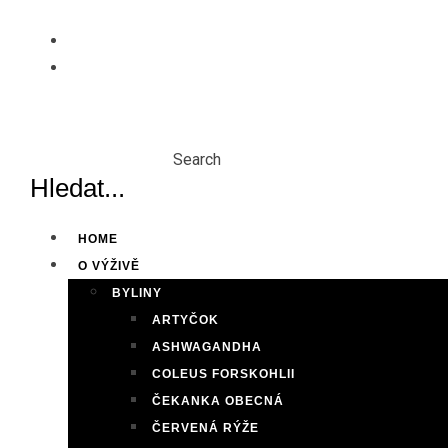
Skip
to
content
Search
HOME
O VÝŽIVĚ
BYLINY
ARTYČOK
ASHWAGANDHA
COLEUS FORSKOHLII
ČEKANKA OBECNÁ
ČERVENÁ RÝŽE