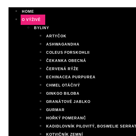
HOME
O VÝŽIVĚ
BYLINY
ARTYČOK
ASHWAGANDHA
COLEUS FORSKOHLII
ČEKANKA OBECNÁ
ČERVENÁ RÝŽE
ECHINACEA PURPUREA
CHMEL OTÁČIVÝ
GINKGO BILOBA
GRANÁTOVÉ JABLKO
GURMAR
HOŘKÝ POMERANČ
KADIDLOVNÍK PILOVITÝ, BOSWELIE SERRA
KOTVIČNÍK ZEMNÍ