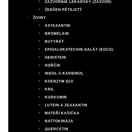
ZÁZVORNÍK LÉKAŘSKÝ (ZÁZVOR)
ŽENŠEN PĚTILISTÝ
ŽIVINY
ASTAXANTIN
BROMELAIN
BUTYRÁT
EPIGALOKATECHIN GALÁT (EGCG)
GENISTEIN
HOŘČÍK
INDOL-3-KARBINOL
KOENZYM Q10
KRIL
KURKUMIN
LUTEIN A ZEAXANTIN
MATEŘÍ KAŠIČKA
NATTOKINÁZA
QUERCETIN