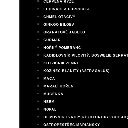
ČERVENÁ RÝŽE
ECHINACEA PURPUREA
CHMEL OTÁČIVÝ
GINKGO BILOBA
GRANÁTOVÉ JABLKO
GURMAR
HOŘKÝ POMERANČ
KADIDLOVNÍK PILOVITÝ, BOSWELIE SERRA
KOTVIČNÍK ZEMNÍ
KOZINEC BLANITÝ (ASTRAGALUS)
MACA
MARALÍ KOŘEN
MUČENKA
NEEM
NOPAL
OLIVOVNÍK EVROPSKÝ (HYDROXYTYROSOL
OSTROPESTŘEC MARIÁNSKÝ