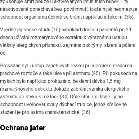
způsobuje smrt pouze u aktivovaných imunitních buněk – ty
neaktivované ponechává bez povšimnutí, takže nijak neomezuje
schopnost organismu účinně se bránit například infekcím. (35)
V jedné japonské studii (10) například došlo u pacientů po 21
dnech užívání rozmarýnového extraktu k výraznému ústupu
většiny alergických příznaků, zejména pak rýmy, slzení a pálení
očí.
Prokázán byl i ústup zánětlivých reakcí při alergické reakci na
prachové roztoče a také úleva při astmatu (25). Při pokusech na
myších bylo například prokázáno, že denní dávka 1,5 mg
rozmarýnového extraktu dokáže zabránit vzniku alergického
astmatu při styku s roztoči. (34) Důležitou roli hraje i jeho
schopnost uvolňovat svaly dýchací trubice, jehož křečovité
stažení je pro astma charakteristické. (36)
Ochrana jater