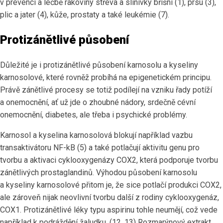
v prevenci a léčbě rakoviny střeva a slinivky břišní (1), prsu (3),
plic a jater (4), kůže, prostaty a také leukémie (7).
Protizánětlivé působení
Důležité je i protizánětlivé působení karnosolu a kyseliny
karnosolové, které rovněž probíhá na epigenetickém principu.
Právě zánětlivé procesy se totiž podílejí na vzniku řady potíží
a onemocnění, ať už jde o zhoubné nádory, srdečně cévní
onemocnění, diabetes, ale třeba i psychické problémy.
Karnosol a kyselina karnosolová blokují například vazbu
transaktivátoru NF-kB (5) a také potlačují aktivitu genu pro
tvorbu a aktivaci cyklooxygenázy COX2, která podporuje tvorbu
zánětlivých prostaglandinů. Výhodou působení karnosolu
a kyseliny karnosolové přitom je, že sice potlačí produkci COX2,
ale zároveň nijak neovlivní tvorbu další z rodiny cyklooxygenáz,
COX1. Protizánětlivé léky typu aspirinu tohle neumějí, což vede
například k podráždění žaludku. (12, 13) Rozmarýnový extrakt