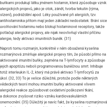
buňkami produkují látku jménem histamin, která způsobuje vznik
alergických projevů, jako je otok, zánět, tvorba tekutin (rýma,
slzení), podráždění apod. Léky používané při alergiích, tzv.
antihistaminika přitom mají jeden základní nedostatek: Brání sice
uvolňování histaminu nebo blokují histaminové receptory, takže
potlačují alergické projevy, ale nijak neovlivňují vlastní příčinu
alergie, tedy aktivaci imunitních buněk. (31)
Naproti tomu rozmarýn, konkrétně v něm obsažená kyselina
rozmarýnová zmírňuje alergické projevy tím, že působí přímo na
aktivované imunitní buňky, zejména na T-lymfocyty a způsobuje
jejich apoptózu neboli programovanou buněčnou smrt. Inhibuje
totiž interleukin IL-2, který má právě aktivaci T-lymfocytů za
úkol. (32, 33) To je velice důležité, protože podle některých
vědeckých teorií mohou imunitní buňky aktivované vlivem
alergické reakce způsobovat oxidativní poškození tkání,
a dokonce zvyšovat riziko vzniku kardiovaskulárních
onemocnění. (35) Důležitý je navíc fakt, že kyselina rozmarýnová