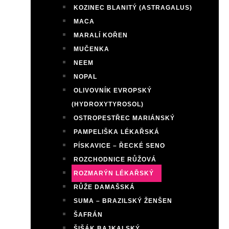
KOZINEC BLANITÝ (ASTRAGALUS)
MACA
MARALÍ KOŘEN
MUČENKA
NEEM
NOPAL
OLIVOVNÍK EVROPSKÝ
(HYDROXYTYROSOL)
OSTROPESTŘEC MARIÁNSKÝ
PAMPELIŠKA LÉKAŘSKÁ
PÍSKAVICE – ŘECKÉ SENO
ROZCHODNICE RŮŽOVÁ
ROZMARÝN LÉKAŘSKÝ
RŮŽE DAMAŠSKÁ
SUMA – BRAZILSKÝ ŽENŠEN
ŠAFRÁN
ŠIŠÁK BAJKALSKÝ