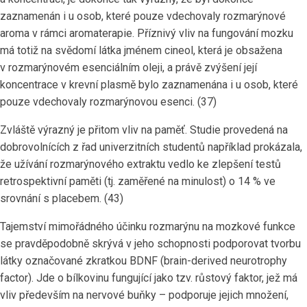
zaznamenán i u osob, které pouze vdechovaly rozmarýnové
aroma v rámci aromaterapie. Příznivý vliv na fungování mozku
má totiž na svědomí látka jménem cineol, která je obsažena
v rozmarýnovém esenciálním oleji, a právě zvýšení její
koncentrace v krevní plasmě bylo zaznamenána i u osob, které
pouze vdechovaly rozmarýnovou esenci. (37)
Zvláště výrazný je přitom vliv na paměť. Studie provedená na
dobrovolnících z řad univerzitních studentů například prokázala,
že užívání rozmarýnového extraktu vedlo ke zlepšení testů
retrospektivní paměti (tj. zaměřené na minulost) o 14 % ve
srovnání s placebem. (43)
Tajemství mimořádného účinku rozmarýnu na mozkové funkce
se pravděpodobně skrývá v jeho schopnosti podporovat tvorbu
látky označované zkratkou BDNF (brain-derived neurotrophy
factor). Jde o bílkovinu fungující jako tzv. růstový faktor, jež má
vliv především na nervové buňky – podporuje jejich množení,