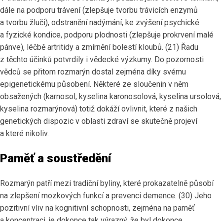
dále na podporu trávení (zlepšuje tvorbu trávicích enzymů
a tvorbu žluči), odstranění nadýmání, ke zvýšení psychické
a fyzické kondice, podporu plodnosti (zlepšuje prokrvení malé
pánve), léčbě artritidy a zmírnění bolestí kloubů. (21) Řadu
z těchto účinků potvrdily i vědecké výzkumy. Do pozornosti
vědců se přitom rozmarýn dostal zejména díky svému
epigenetickému působení. Některé ze sloučenin v něm
obsažených (karnosol, kyselina karonosolová, kyselina ursolová,
kyselina rozmarýnová) totiž dokáží ovlivnit, které z našich
genetických dispozic v oblasti zdraví se skutečně projeví
a které nikoliv.
Paměť a soustředění
Rozmarýn patří mezi tradiční byliny, které prokazatelně působí
na zlepšení mozkových funkcí a prevenci demence. (30) Jeho
pozitivní vliv na kognitivní schopnosti, zejména na paměť
a koncentraci, je dokonce tak výrazný, že byl dokonce