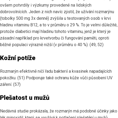
ovšem potvrdily i výzkumy provedené na lidských
dobrovolnících. Jeden z nich navíc zjistil, že užívání rozmarýnu
(tobolky 500 mg 3x denně) zvýšila u testovaných osob v krvi
hladinu vitaminu B12, a to v průměru o 29 %. To je velmi důležité,
protože diabetici mají hladinu tohoto vitaminu, jenž je který je
zásadní například pro krvetvorbu či fungování paměti, oproti
běžné populaci výrazně nižší (v průměru o 40 %). (49, 52)
Kožní potíže
Rozmarýn efektivně ničí řadu bakterií a kvasinek napadajících
pokožku. (51) Podporuje také ochranu kůže vůči působení UV
záření. (57)
Plešatost u mužů
Nedávná studie prokázala, že rozmarýn má podobné účinky jako
lék minoxidil, který se využívá k potlačení plešatění u mužů.