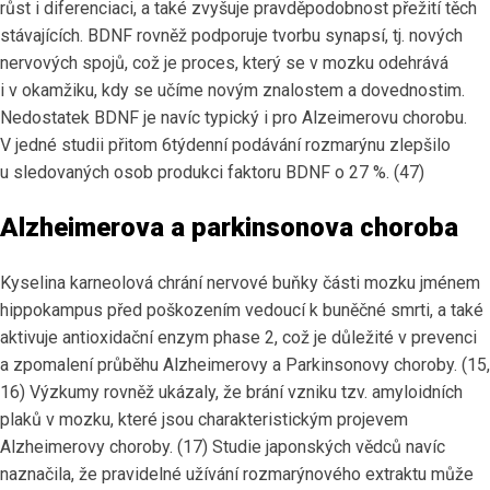
růst i diferenciaci, a také zvyšuje pravděpodobnost přežití těch
stávajících. BDNF rovněž podporuje tvorbu synapsí, tj. nových
nervových spojů, což je proces, který se v mozku odehrává
i v okamžiku, kdy se učíme novým znalostem a dovednostim.
Nedostatek BDNF je navíc typický i pro Alzeimerovu chorobu.
V jedné studii přitom 6týdenní podávání rozmarýnu zlepšilo
u sledovaných osob produkci faktoru BDNF o 27 %. (47)
Alzheimerova a parkinsonova choroba
Kyselina karneolová chrání nervové buňky části mozku jménem
hippokampus před poškozením vedoucí k buněčné smrti, a také
aktivuje antioxidační enzym phase 2, což je důležité v prevenci
a zpomalení průběhu Alzheimerovy a Parkinsonovy choroby. (15,
16) Výzkumy rovněž ukázaly, že brání vzniku tzv. amyloidních
plaků v mozku, které jsou charakteristickým projevem
Alzheimerovy choroby. (17) Studie japonských vědců navíc
naznačila, že pravidelné užívání rozmarýnového extraktu může