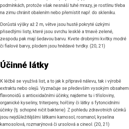
podmínkách, protože však nesnáší tuhé mrazy, je rostlinu třeba
na zimu chránit obalením nebo přemístit např. do skleníku.
Dorůstá výšky až 2 m, větve jsou hustě pokryté úzkými
přisedlými listy, které jsou svrchu lesklé a tmavě zelené,
zespodu pak mají šedavou barvu. Kvete drobnými kvítky modré
či fialové barvy, plodem jsou hnědavé tvrdky. (20, 21)
Účinné látky
K léčbě se využívá list, a to jak k přípravě nálevu, tak i výrobě
extraktu nebo olejů. Vyznačuje se především vysokým obsahem
flavonoidů s antioxidačními účinky, najdeme tu i třísloviny,
organické kyseliny, triterpeny, hořčiny či látky s fytoncidními
účinky (tj. schopné ničit bakterie). Z pohledu zdravotních účinků
jsou nejdůležitějšími látkami karnosol, rosmanol, kyselina
karnosolová, rozmarýnová či ursolová a cineol. (20, 21)