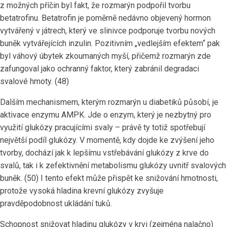
z možných příčin byl fakt, že rozmarýn podpořil tvorbu
betatrofinu. Betatrofin je poměrně nedávno objevený hormon
vytvářený v játrech, který ve slinivce podporuje tvorbu nových
buněk vytvářejících inzulin. Pozitivním „vedlejším efektem“ pak
byl váhový úbytek zkoumaných myší, přičemž rozmarýn zde
zafungoval jako ochranný faktor, který zabránil degradaci
svalové hmoty. (48)
Dalším mechanismem, kterým rozmarýn u diabetiků působí, je
aktivace enzymu AMPK. Jde o enzym, který je nezbytný pro
využití glukózy pracujícími svaly – právě ty totiž spotřebují
největší podíl glukózy. V momentě, kdy dojde ke zvýšení jeho
tvorby, dochází jak k lepšímu vstřebávání glukózy z krve do
svalů, tak i k zefektivnění metabolismu glukózy uvnitř svalových
buněk. (50) I tento efekt může přispět ke snižování hmotnosti,
protože vysoká hladina krevní glukózy zvyšuje
pravděpodobnost ukládání tuků.
Schopnost snižovat hladinu glukózy v krvi (zejména nalačno)