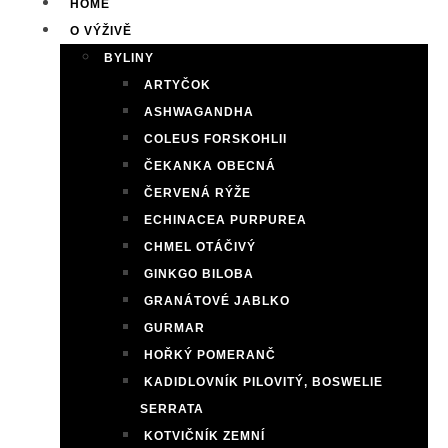
HOME
O VÝŽIVĚ
BYLINY
ARTYČOK
ASHWAGANDHA
COLEUS FORSKOHLII
ČEKANKA OBECNÁ
ČERVENÁ RÝŽE
ECHINACEA PURPUREA
CHMEL OTÁČIVÝ
GINKGO BILOBA
GRANÁTOVÉ JABLKO
GURMAR
HOŘKÝ POMERANČ
KADIDLOVNÍK PILOVITÝ, BOSWELIE
SERRATA
KOTVIČNÍK ZEMNÍ