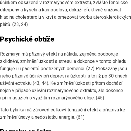
účinkem obsažené v rozmarýnovém extraktu, zvláště fenolické
diterpeny a kyselina karnosolová, dokáží efektivně snižovat
hladinu cholesterolu v krvi a omezovat tvorbu aterosklerotických
plátů. (23, 24)
Psychické obtíže
Rozmarýn má příznivý efekt na náladu, zejména podporuje
zklidnění, zmírnění úzkosti a stresu, a dokonce v tomto ohledu
funguje i u pacientů postižených demencí. (27) Prokázány jsou
i jeho příznivé účinky při depresi a úzkosti, a to již po 30 dnech
užívání extraktu (43, 44). Ke zmírnění úzkosti přitom dochází
nejen v případě užívání rozmarýnového extraktu, ale dokonce
i při masážích s využitím rozmarýnového oleje. (45)
Tato bylinka má zároveň celkový tonizační efekt a přispívá ke
zmírnění únavy a nedostatku energie. (61)