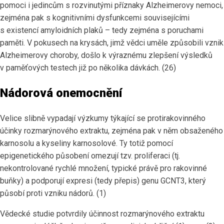
pomoci i jedincům s rozvinutými příznaky Alzheimerovy nemoci,
zejména pak s kognitivními dysfunkcemi souvisejícími
s existencí amyloidních plaků – tedy zejména s poruchami
paměti. V pokusech na krysách, jimž vědci uměle způsobili vznik
Alzheimerovy choroby, došlo k výraznému zlepšení výsledků
v paměťových testech již po několika dávkách. (26)
Nádorová onemocnění
Velice slibně vypadají výzkumy týkající se protirakovinného
účinky rozmarýnového extraktu, zejména pak v něm obsaženého
karnosolu a kyseliny karnosolové. Ty totiž pomocí
epigenetického působení omezují tzv. proliferaci (tj.
nekontrolované rychlé množení, typické právě pro rakovinné
buňky) a podporují expresi (tedy přepis) genu GCNT3, který
působí proti vzniku nádorů. (1)
Vědecké studie potvrdily účinnost rozmarýnového extraktu