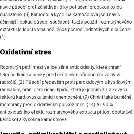
navíc působí protizánětlivě i díky potlačení produkce oxidu
dusnatého. (8) Karnosol a kyselina karnosolová jsou navíc
účinnější, pokud působí současně, takže použití rozmarýnového
extraktu je lepší volba než léčba pomocí jednotlivých sloučenin.
(1)
Oxidativní stres
Rozmarýn patří mezi velice silné antioxidanty, které chrání
tělesné tkáně a buňky před škodlivým působením volných
radikálů. (2) Působí především proti peroxidovým a kyslíkovým
radikálům, brání peroxidaci lipidů, která je jedním z rizikových
faktorů kardiovaskulárních onemocnění. (9) Chrání také buněčné
membrány před oxidativním poškozením. (14) Až 90 %
antioxidačního efektu rozmarýnového extraktu přitom obstarává
karnosol a kyselina karnosolová.