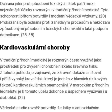
Ochrana jater proti působení toxických látek patří mezi
nejznámější účinky rozmarýnu v tradiční přírodní medicíně. Tyto
schopnosti přitom potvrdily i moderní vědecké výzkumy. (20)
Prokázána byla ochrana proti zánětlivým procesům a nekrózám
způsobenými působením toxických chemikálií a také podpora
detoxikace. (28, 38)
Kardiovaskulární choroby
V tradiční přírodní medicíně je rozmarýn často využívá jako
prostředek pro zvýšení chorobně nízkého krevního tlaku.
Z tohoto pohledu je zajímavé, že zároveň dokáže snižovat
i příliš vysoký krevní tlak, který je jedním z hlavních rizikových
faktorů kardiovaskulárních onemocnění. V marockém přírodním
léčitelství je k tomuto účelu dokonce s úspěchem využíván i u
diabetiků. (22)
Vědecké studie rovněž potvrdily, že látky s antioxidačním