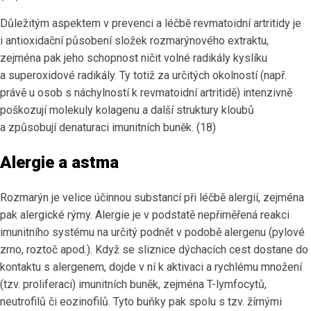
Důležitým aspektem v prevenci a léčbě revmatoidní artritidy je
i antioxidační působení složek rozmarýnového extraktu,
zejména pak jeho schopnost ničit volné radikály kyslíku
a superoxidové radikály. Ty totiž za určitých okolností (např.
právě u osob s náchylností k revmatoidní artritidě) intenzivně
poškozují molekuly kolagenu a další struktury kloubů
a způsobují denaturaci imunitních buněk. (18)
Alergie a astma
Rozmarýn je velice účinnou substancí při léčbě alergií, zejména
pak alergické rýmy. Alergie je v podstatě nepřiměřená reakci
imunitního systému na určitý podnět v podobě alergenu (pylové
zrno, roztoč apod.). Když se sliznice dýchacích cest dostane do
kontaktu s alergenem, dojde v ní k aktivaci a rychlému množení
(tzv. proliferaci) imunitních buněk, zejména T-lymfocytů,
neutrofilů či eozinofilů. Tyto buňky pak spolu s tzv. žírnými