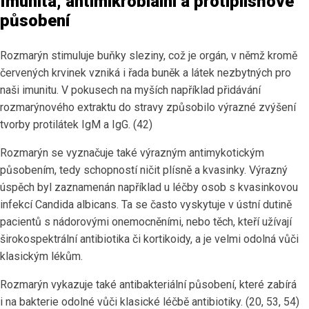
Imunita, antimikrobiální a protiplísňové
působení
Rozmarýn stimuluje buňky sleziny, což je orgán, v němž kromě
červených krvinek vzniká i řada buněk a látek nezbytných pro
naši imunitu. V pokusech na myších například přidávání
rozmarýnového extraktu do stravy způsobilo výrazné zvýšení
tvorby protilátek IgM a IgG. (42)
Rozmarýn se vyznačuje také výrazným antimykotickým
působením, tedy schopností ničit plísně a kvasinky. Výrazný
úspěch byl zaznamenán například u léčby osob s kvasinkovou
infekcí Candida albicans. Ta se často vyskytuje v ústní dutině
pacientů s nádorovými onemocněními, nebo těch, kteří užívají
širokospektrální antibiotika či kortikoidy, a je velmi odolná vůči
klasickým lékům.
Rozmarýn vykazuje také antibakteriální působení, které zabírá
i na bakterie odolné vůči klasické léčbě antibiotiky. (20, 53, 54)