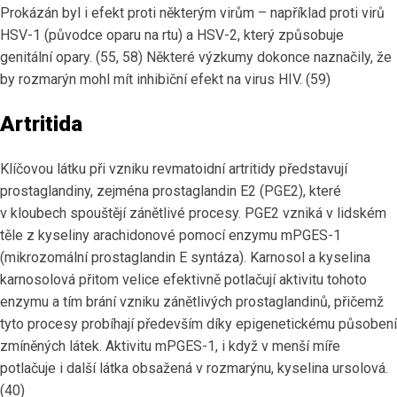
Prokázán byl i efekt proti některým virům – například proti virů
HSV-1 (původce oparu na rtu) a HSV-2, který způsobuje
genitální opary. (55, 58) Některé výzkumy dokonce naznačily, že
by rozmarýn mohl mít inhibiční efekt na virus HIV. (59)
Artritida
Klíčovou látku při vzniku revmatoidní artritidy představují
prostaglandiny, zejména prostaglandin E2 (PGE2), které
v kloubech spouštějí zánětlivé procesy. PGE2 vzniká v lidském
těle z kyseliny arachidonové pomocí enzymu mPGES-1
(mikrozomální prostaglandin E syntáza). Karnosol a kyselina
karnosolová přitom velice efektivně potlačují aktivitu tohoto
enzymu a tím brání vzniku zánětlivých prostaglandinů, přičemž
tyto procesy probíhají především díky epigenetickému působení
zmíněných látek. Aktivitu mPGES-1, i když v menší míře
potlačuje i další látka obsažená v rozmarýnu, kyselina ursolová.
(40)