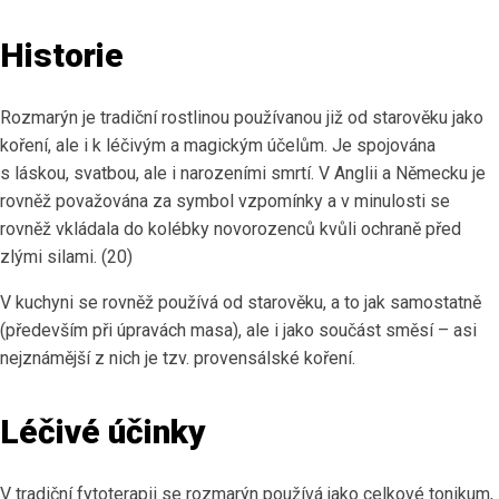
Historie
Rozmarýn je tradiční rostlinou používanou již od starověku jako
koření, ale i k léčivým a magickým účelům. Je spojována
s láskou, svatbou, ale i narozeními smrtí. V Anglii a Německu je
rovněž považována za symbol vzpomínky a v minulosti se
rovněž vkládala do kolébky novorozenců kvůli ochraně před
zlými silami. (20)
V kuchyni se rovněž používá od starověku, a to jak samostatně
(především při úpravách masa), ale i jako součást směsí – asi
nejznámější z nich je tzv. provensálské koření.
Léčivé účinky
V tradiční fytoterapii se rozmarýn používá jako celkové tonikum,