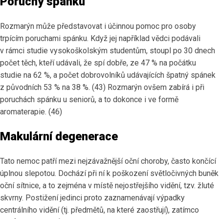
Poruchy spánku
Rozmarýn může představovat i účinnou pomoc pro osoby
trpícím poruchami spánku. Když jej například vědci podávali
v rámci studie vysokoškolským studentům, stoupl po 30 dnech
počet těch, kteří udávali, že spí dobře, ze 47 % na počátku
studie na 62 %, a počet dobrovolníků udávajících špatný spánek
z původních 53 % na 38 %. (43) Rozmarýn ovšem zabírá i při
poruchách spánku u seniorů, a to dokonce i ve formě
aromaterapie. (46)
Makulární degenerace
Tato nemoc patří mezi nejzávažnější oční choroby, často končící
úplnou slepotou. Dochází při ní k poškození světločivných buněk
oční sítnice, a to zejména v místě nejostřejšího vidění, tzv. žluté
skvrny. Postižení jedinci proto zaznamenávají výpadky
centrálního vidění (tj. předmětů, na které zaostřují), zatímco