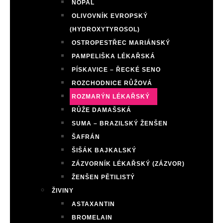
NOPAL
OLIVOVNÍK EVROPSKÝ
(HYDROXYTYROSOL)
OSTROPESTŘEC MARIÁNSKÝ
PAMPELIŠKA LÉKAŘSKÁ
PÍSKAVICE – ŘECKÉ SENO
ROZCHODNICE RŮŽOVÁ
ROZMARÝN LÉKAŘSKÝ
RŮŽE DAMAŠSKÁ
SUMA – BRAZILSKÝ ŽENŠEN
ŠAFRÁN
ŠIŠÁK BAJKALSKÝ
ZÁZVORNÍK LÉKAŘSKÝ (ZÁZVOR)
ŽENŠEN PĚTILISTÝ
ŽIVINY
ASTAXANTIN
BROMELAIN