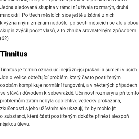
Jedna sledovaná skupina v rámci ní užívala rozmarýn, druhá
minoxidil. Po třech měsících sice ještě u žádné z nich
k významným změnám nedošlo, po šesti měsících se ale u obou
skupin zvýšil počet vlasů, a to zhruba srovnatelným způsobem.
(62)
Tinnitus
Tinnitus je termín označující nejrůznější pískání a šumění v uších.
Jde o velice obtěžující problém, který často postiženým
osobám komplikuje normální fungování, a v některých případech
se stává i důvodem k sebevraždě. Účinnost rozmarýnu při tomto
problémům zatím nebyla spolehlivě vědecky prokázána,
zkušenosti s jeho užíváním ale ukazují, že by mohlo jít
o substanci, která části postiženým dokáže přinést alespoň
nějakou úlevu.