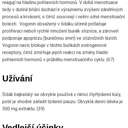
reagují na hladinu pohlavních hormonů. V době menstruace
tedy v dutině břišní dochází k výraznému zvýšení zánětlivých
procesů a krvácení, s čímž souvisejí i velmi silné menstruační
bolesti. Vogonin obsažený v šišáku účinně potlačuje
proliferaci neboli rychlé množení buněk sliznice, a zároveň
podporuje apoptózu (buněčnou smrt) ve slizničních lézích.
Vogonin navíc blokuje v těchto buňkách estrogenové
receptory, čímž zmírňuje jejich reakci na změny hladin
pohlavních hormonů v průběhu menstruačního cyklu. (67)
Užívání
Šišák bajkalský se obvykle používá v rámci čtyřtýdenní kúry,
poté je vhodné zařadit týdenní pauzu. Obvyklá denní dávka je
500 mg extraktu. (39)
Vedlejší účinky