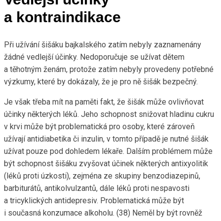
a kontraindikace
Při užívání šišáku bajkalského zatím nebyly zaznamenány
žádné vedlejší účinky. Nedoporučuje se užívat dětem
a těhotným ženám, protože zatím nebyly provedeny potřebné
výzkumy, které by dokázaly, že je pro ně šišák bezpečný.
Je však třeba mít na paměti fakt, že šišák může ovlivňovat
účinky některých léků. Jeho schopnost snižovat hladinu cukru
v krvi může být problematická pro osoby, které zároveň
užívají antidiabetika či inzulin, v tomto případě je nutné šišák
užívat pouze pod dohledem lékaře. Dalším problémem může
být schopnost šišáku zvyšovat účinek některých antixyolitik
(léků proti úzkosti), zejména ze skupiny benzodiazepinů,
barbiturátů, antikolvulzantů, dále léků proti nespavosti
a tricyklických antidepresiv. Problematická může být
i současná konzumace alkoholu. (38) Neměl by být rovněž