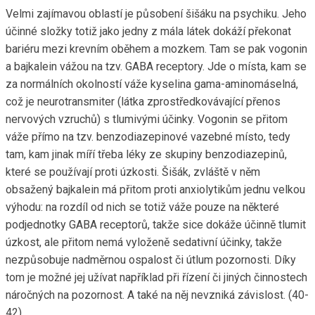
Velmi zajímavou oblastí je působení šišáku na psychiku. Jeho
účinné složky totiž jako jedny z mála látek dokáží překonat
bariéru mezi krevním oběhem a mozkem. Tam se pak vogonin
a bajkalein vážou na tzv. GABA receptory. Jde o místa, kam se
za normálních okolností váže kyselina gama-aminomáselná,
což je neurotransmiter (látka zprostředkovávající přenos
nervových vzruchů) s tlumivými účinky. Vogonin se přitom
váže přímo na tzv. benzodiazepinové vazebné místo, tedy
tam, kam jinak míří třeba léky ze skupiny benzodiazepinů,
které se používají proti úzkosti. Šišák, zvláště v něm
obsažený bajkalein má přitom proti anxiolytikům jednu velkou
výhodu: na rozdíl od nich se totiž váže pouze na některé
podjednotky GABA receptorů, takže sice dokáže účinně tlumit
úzkost, ale přitom nemá vyloženě sedativní účinky, takže
nezpůsobuje nadměrnou ospalost či útlum pozornosti. Díky
tom je možné jej užívat například při řízení či jiných činnostech
náročných na pozornost. A také na něj nevzniká závislost. (40-
42)