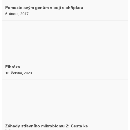
Pomozte svým genům v boji s chřipkou
6. února, 2017
Fibróza
18. června, 2023
Záhady střevního mikrobiomu 2: Cesta ke