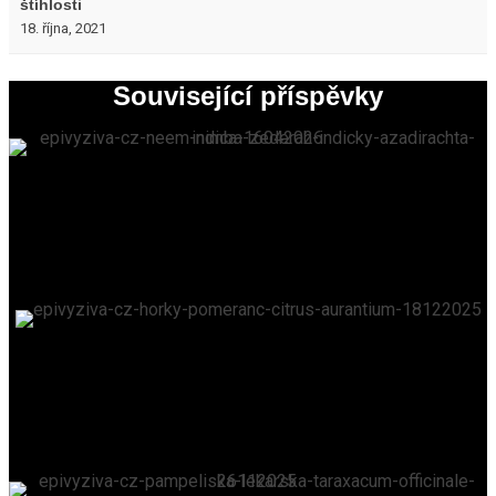
štíhlosti
18. října, 2021
Související příspěvky
Neem
EPIVYZIVA.CZ
/
16. 4. 2026
Hořký pomeranč
EPIVYZIVA.CZ
/
18. 12. 2025