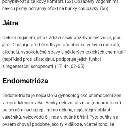
pohyblivost a celkový komfort. (52) Obsažený vogonin má
navíc i přímý ochranný efekt na buňky chrupavky. (66)
Játra
Dalším orgánem, jehož zdraví šišák pozitivně ovlivňuje, jsou
játra. Chrání je před škodlivým působením volných radikálů,
alkoholu, vysokotučné stravy a některých toxických chemikálií
(například proti aflatoxinu), podporuje jejich funkci
a regenerační schopnosti. (17, 44, 62-65)
Endometrióza
Endometrióza je nejčastější gynekologické onemocnění žen
v reprodukčním věku. Buňky děložní sliznice (endometrium)
se při něm nacházejí i mimo dělohu, nejčastěji v oblasti
vaječníků, vejcovodů či jinde v dutině břišní. Tyto buňky se
ovšem chovají podobně jako ty v děloze, včetně toho, že