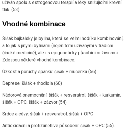
užíván spolu s estrogenovou terapií a léky snižujícími krevní
tlak. (53)
Vhodné kombinace
Šišák bajkalský je bylina, která se velmi hodí ke kombinování,
a to jak s jinými bylinami (nejen těmi užívanými v tradiční
čínské medicíně), ale i s epigeneticky působícími živinami.
Zde jsou některé vhodné kombinace:
Úzkost a poruchy spánku: šišák + mučenka (56)
Deprese: šišák + rhodiola (60)
Nádorová onemocnění: šišák + resveratrol, šišák + kurkumin,
šišák + OPC, šišák + zázvor (54)
Srdce a cévy: šišák + resveratrol, šišák + OPC
Antioxidační a protizánětlivé působení: šišák + OPC (55),