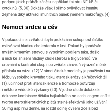
podporujících průběh zánětu, například fakotru NF-kB či
cytokinů. (5, 30) Dokáže však i přímo ovlivňovat imunitu
zejména díky aktivaci imunitních buněk jménem makrofágy. (4)
Nemoci srdce a cév
V pokusech na zvířatech byla prokázána schopnost šišáku
ovlivňovat hladinu cholesterolu v krvi. Pokud byl podáván
myším krmeným stravou s vysokým podílem tuku, došlo
u nich ke snížení hladiny cholesterolu a triglyceridů. Ve
srovnání s kontrolní skupinou zvířata zároveň výrazně méně
přibírala na váze. (12) V rámci čínské medicíny je používán i na
léčbu vysokého krevního tlaku, aterosklerózy a křečových žil
(1), účinnost proti ateroskleróze a trombóze potvrzují
i některé vědecké výzkumy (20). V jedné studii dokázala
dokonce kombinace šišáku bajkalského se sanhuangem snížit
tvorbu aterosklerotických plátů stejně efektivně, jako užívání
50 mg aspirinu denně, na rozdíl od něj ovšem zcela bez