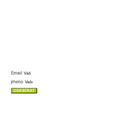
NEWSLETTER
PŘIHLASTE SE K ODBĚRU NOVINEK A MĚJTE VŽDY ČE
INFORMACE
Email
jmeno
ODEBÍRAT