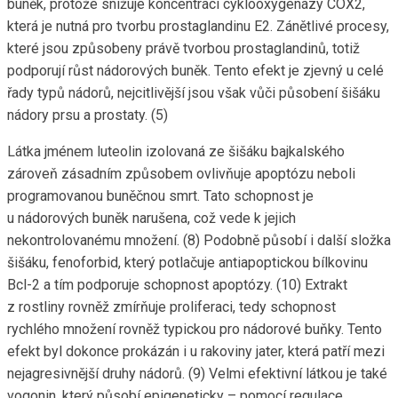
buněk, protože snižuje koncentraci cyklooxygenázy COX2,
která je nutná pro tvorbu prostaglandinu E2. Zánětlivé procesy,
které jsou způsobeny právě tvorbou prostaglandinů, totiž
podporují růst nádorových buněk. Tento efekt je zjevný u celé
řady typů nádorů, nejcitlivější jsou však vůči působení šišáku
nádory prsu a prostaty. (5)
Látka jménem luteolin izolovaná ze šišáku bajkalského
zároveň zásadním způsobem ovlivňuje apoptózu neboli
programovanou buněčnou smrt. Tato schopnost je
u nádorových buněk narušena, což vede k jejich
nekontrolovanému množení. (8) Podobně působí i další složka
šišáku, fenoforbid, který potlačuje antiapoptickou bílkovinu
Bcl-2 a tím podporuje schopnost apoptózy. (10) Extrakt
z rostliny rovněž zmírňuje proliferaci, tedy schopnost
rychlého množení rovněž typickou pro nádorové buňky. Tento
efekt byl dokonce prokázán i u rakoviny jater, která patří mezi
nejagresivnější druhy nádorů. (9) Velmi efektivní látkou je také
vogonin, který působí epigeneticky – pomocí regulace