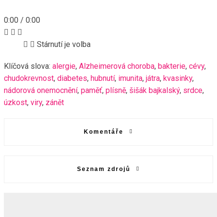
0:00
/
0:00
Stárnutí je volba
Klíčová slova:
alergie
,
Alzheimerová choroba
,
bakterie
,
cévy
,
chudokrevnost
,
diabetes
,
hubnutí
,
imunita
,
játra
,
kvasinky
,
nádorová onemocnění
,
paměť
,
plísně
,
šišák bajkalský
,
srdce
,
úzkost
,
viry
,
zánět
Komentáře
Seznam zdrojů