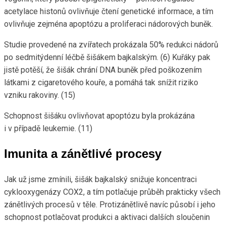
acetylace histonů ovlivňuje čtení genetické informace, a tím
ovlivňuje zejména apoptózu a proliferaci nádorových buněk.
Studie provedené na zvířatech prokázala 50% redukci nádorů
po sedmitýdenní léčbě šišákem bajkalským. (6) Kuřáky pak
jistě potěší, že šišák chrání DNA buněk před poškozením
látkami z cigaretového kouře, a pomáhá tak snížit riziko
vzniku rakoviny. (15)
Schopnost šišáku ovlivňovat apoptózu byla prokázána
i v případě leukemie. (11)
Imunita a zánětlivé procesy
Jak už jsme zmínili, šišák bajkalský snižuje koncentraci
cyklooxygenázy COX2, a tím potlačuje průběh prakticky všech
zánětlivých procesů v těle. Protizánětlivě navíc působí i jeho
schopnost potlačovat produkci a aktivaci dalších sloučenin