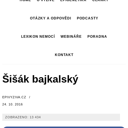
HOME
O VÝŽIVĚ
EPIGENETIKA
ČLÁNKY
OTÁZKY A ODPOVĚDI
PODCASTY
LEXIKON NEMOCÍ
WEBINÁŘE
PORADNA
KONTAKT
Šišák bajkalský
EPIVYZIVA.CZ
/
24. 10. 2016
ZOBRAZENO:
13 434