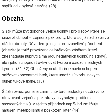
například v pylové sezóně. (28)
Obezita
Šišák může být dokonce velice účinný i pro osoby, které se
snaží zhubnout – zejména pak pro ty, které se již nacházejí ve
stádiu obezity. Důvodem je nejen protizánětlivé působení
(obezita je totiž provázena celotělovým zánětem, který
znesnadňuje hubnutí a má řadu negativních účinků na zdraví),
ale i jeho schopnost ovlivňovat tvorbu a oxidaci mastných
kyselin. (31, 32) Obsažený scutellarin je navíc schopen
snižovat koncentraci látek, které umožňují tvorbu nových
buněk tukové tkáně. (33)
Šišák rovněž pomáhá zmírnit některé následky nezdravého
stravování, zejména pak stravy s vysokým podílem
nasycených tuků. V těchto případech například zmírňuje
narušení metabolismu a poškození jater. (44)