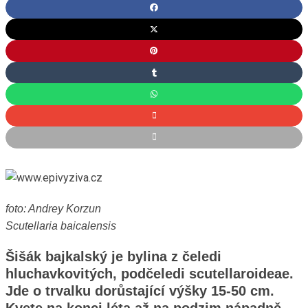
foto: Andrey Korzun
Scutellaria baicalensis
Šišák bajkalský je bylina z čeledi
hluchavkovitých, podčeledi scutellaroideae.
Jde o trvalku dorůstající výšky 15-50 cm.
Kvete na konci léta až na podzim nápadně