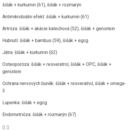
šišák + kurkumin (61), šišák + rozmarýn
Antimikrobiální efekt: šišák + kurkumin (61)
Artróza: šišák + akácie katechová (52), šišák + genistein
Hubnutí: šišák + bambus (59), šišák + egcg
Játra: šišák + kurkumin (62)
Osteoporóza: šišák + resveratrol, šišák + OPC, šišák +
genistein
Ochrana nervových buněk: šišák + resveratrol, šišák + omega-
3
Lupenka: šišák + egcg
Endometrióza: šišák + rozmarýn (67)