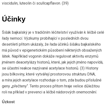
viscidulin, luteolin či scullcapflavon. (39)
Účinky
Šišák bajkalský je v tradičním léčitelství využíván k léčbě celé
řady nemocí. Výzkumy probíhající v posledních dvou
desetiletí přitom ukázaly, že řada účinků šišáku bajkalského
má původ v epigenetickém působení některých obsažených
látek. Například vogonin dokáže regulovat aktivitu enzymů
jménem deacetylázy histonů, které, jak jejich jméno napovídá,
se účastní reakce nazývané acetylace histonů. (3) Histony
jsou bílkoviny, které vytvářejí prostorovou strukturu DNA,
a míra jejich acetylace rozhoduje o tom, zda budou příslušné
geny „přečteny“. Tento proces přitom hraje velice důležitou
roli na příklad v prevenci a léčbě nádorových onemocnění.
Úzkost