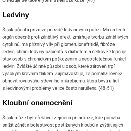
Omezuje se také erytém a nekróza kůže. (47)
Ledviny
Šišák působí příznivě při řadě ledvinových potíží. Má na tento
orgán obecně protizánětlivý efekt, zmírňuje tvorbu zánětlivých
cytokinů, má příznivý vliv při glomerulonefritidě, fibróze
ledvin, chrání ledviny pacientů s diabetem a celkově zlepšuje
stav osob s chronickým poškozením a nedostatečnou funkcí
ledvin. Zvláště účinně působí u osob, které zároveň trpí
vysokým krevním tlakem. Zajímavostí je, že pomáhá rovněž
obnovit rovnováhu střevního mikrobiomu, která bývá u lidí
s ledvinovými problémy velice často narušena. (48-51)
Kloubní onemocnění
Šišák může být efektivní zejména při artróze, kde pomáhá
snížit zánět a bolestivost postižených kloubů a zvýšit jejich