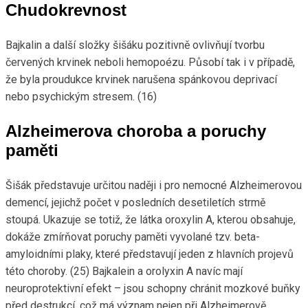
Chudokrevnost
Bajkalin a další složky šišáku pozitivně ovlivňují tvorbu
červených krvinek neboli hemopoézu. Působí tak i v případě,
že byla proudukce krvinek narušena spánkovou deprivací
nebo psychickým stresem. (16)
Alzheimerova choroba a poruchy
paměti
Šišák představuje určitou naději i pro nemocné Alzheimerovou
demencí, jejichž počet v posledních desetiletích strmě
stoupá. Ukazuje se totiž, že látka oroxylin A, kterou obsahuje,
dokáže zmírňovat poruchy paměti vyvolané tzv. beta-
amyloidními plaky, které představují jeden z hlavních projevů
této choroby. (25) Bajkalein a orolyxin A navíc mají
neuroprotektivní efekt – jsou schopny chránit mozkové buňky
před destrukcí, což má význam nejen při Alzheimerově