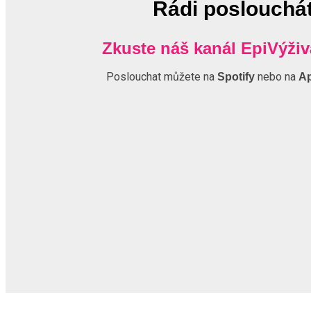
Rádi poslouchá
Zkuste náš kanál EpiVýži
Poslouchat můžete na
nebo na
Spotify
Ap