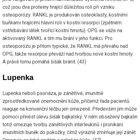
což jsou dva proteiny hrající důležitou roli při vzniku
osteoporózy. RANKL je produkován osteoklasty, kostními
buňkami hrajícími hlavní roli v kostní resorpci (zpětném
vstřebávání látek tvořící kostní hmotu). OPG se váže na
aktivovaný RANKL a tím mu brání v jeho funkci. Pro
osteoporózu je přitom typické, že RANKL má převahu nad
OPG, takže resorpce převáží nad tvorbou nové kostní hmoty.
A právě tomu pomáhá šišák bránit. (43)
Lupenka
Lupenka neboli psoriáza, je zánětlivé, imunitně
zprostředkované onemocnění kůže, přičemž řada pacientů
reaguje na konvenční léčbu jen omezeně. Především jim může
pomoci přinést úlevu šišák bajkalský. V něm obsažený bajkalin
totiž omezuje tvorbu zánětlivých interleukinů i pronikání
imunitních buněk do pokožky, čímž výrazně zmírňuje její zánět.