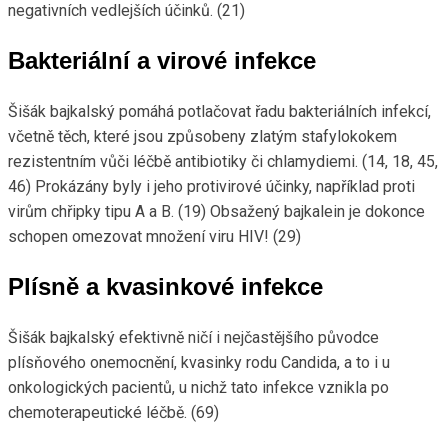
negativních vedlejších účinků. (21)
Bakteriální a virové infekce
Šišák bajkalský pomáhá potlačovat řadu bakteriálních infekcí,
včetně těch, které jsou způsobeny zlatým stafylokokem
rezistentním vůči léčbě antibiotiky či chlamydiemi. (14, 18, 45,
46) Prokázány byly i jeho protivirové účinky, například proti
virům chřipky tipu A a B. (19) Obsažený bajkalein je dokonce
schopen omezovat množení viru HIV! (29)
Plísně a kvasinkové infekce
Šišák bajkalský efektivně ničí i nejčastějšího původce
plísňového onemocnění, kvasinky rodu Candida, a to i u
onkologických pacientů, u nichž tato infekce vznikla po
chemoterapeutické léčbě. (69)