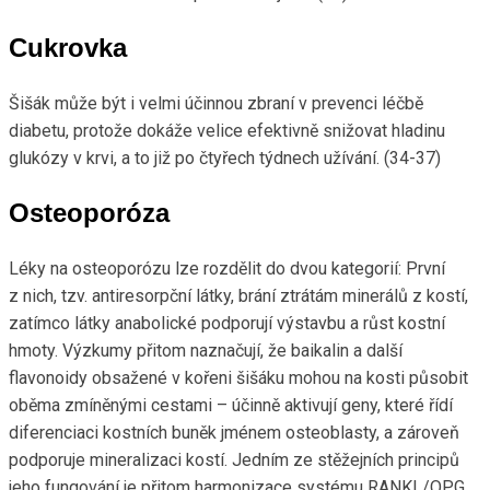
Cukrovka
Šišák může být i velmi účinnou zbraní v prevenci léčbě
diabetu, protože dokáže velice efektivně snižovat hladinu
glukózy v krvi, a to již po čtyřech týdnech užívání. (34-37)
Osteoporóza
Léky na osteoporózu lze rozdělit do dvou kategorií: První
z nich, tzv. antiresorpční látky, brání ztrátám minerálů z kostí,
zatímco látky anabolické podporují výstavbu a růst kostní
hmoty. Výzkumy přitom naznačují, že baikalin a další
flavonoidy obsažené v kořeni šišáku mohou na kosti působit
oběma zmíněnými cestami – účinně aktivují geny, které řídí
diferenciaci kostních buněk jménem osteoblasty, a zároveň
podporuje mineralizaci kostí. Jedním ze stěžejních principů
jeho fungování je přitom harmonizace systému RANKL/OPG,