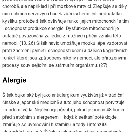
chorobě, ale například i při mozkové mrtvici. Zlepšuje se díky
nim ochrana nervových buněk vůči ischemii čili nedostatku
kyslíku, protože šišák ovlivňuje funkci jejich mitochondrií a tím
i schopnost produkce energie. Dysfunkce mitochondrií je
ostatně považována za jednu z možných příčin vzniku této
nemoci. (13, 26) Šišák navíc umožňuje mozku lépe vzdorovat
proti zhoršení paměti, schopnosti učení a dalších kognitivních
funkcí, které jsou způsobeny nikoliv nemocí, ale přirozenými
procesy souvisejícími se stárnutím organismu. (27)
Alergie
Šišák bajkalský byl jako antialergikum využíván již v tradiční
čínské a japonské medicíně a tuto jeho schopnost potvrzuje
i moderní věda. Nejúčinněji působí, pokud je podán 48 hodin
před setkáním s alergenem – když k setkání poté dojde,
zmírňuje se uvolňování histaminu, a tedy i intenzita
alergických projevů. Šišák je tak možno užívat preventivně,