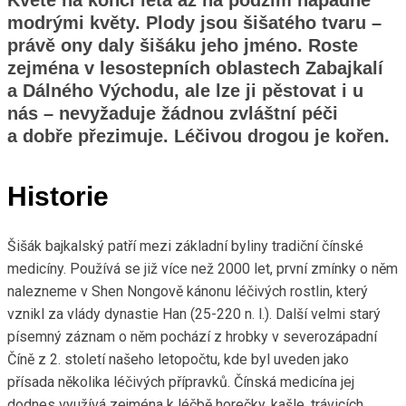
modrými květy. Plody jsou šišatého tvaru –
právě ony daly šišáku jeho jméno. Roste
zejména v lesostepních oblastech Zabajkalí
a Dálného Východu, ale lze ji pěstovat i u
nás – nevyžaduje žádnou zvláštní péči
a dobře přezimuje. Léčivou drogou je kořen.
Historie
Šišák bajkalský patří mezi základní byliny tradiční čínské
medicíny. Používá se již více než 2000 let, první zmínky o něm
nalezneme v Shen Nongově kánonu léčivých rostlin, který
vznikl za vlády dynastie Han (25-220 n. l.). Další velmi starý
písemný záznam o něm pochází z hrobky v severozápadní
Číně z 2. století našeho letopočtu, kde byl uveden jako
přísada několika léčivých přípravků. Čínská medicína jej
dodnes využívá zejména k léčbě horečky, kašle, trávicích