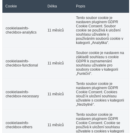
Cookie
Délka
Popis
Tento soubor cookie je
nastaven pluginem GDPR
Cookie Consent. Soubor
cookielawinfo-
11 měsíců
cookie se používá k uložení
checkbox-analytics
souhlasu uživatele s
používáním souborů cookie v
kategorii „Analytika“.
Soubor cookie je nastaven na
základě souhlasu s cookie
cookielawinfo-
GDPR k zaznamenání
11 měsíců
checkbox-functional
souhlasu uživatele pro
soubory cookie v kategorii
„Funkční“.
Tento soubor cookie je
nastaven pluginem GDPR
cookielawinfo-
Cookie Consent. Cookies
11 měsíců
checkbox-necessary
slouží k uložení souhlasu
uživatele s cookies v kategorii
„Nezbytné“.
Tento soubor cookie je
nastaven pluginem GDPR
cookielawinfo-
Cookie Consent. Cookie se
11 měsíců
checkbox-others
používá k uložení souhlasu
uživatele s cookies v kategorii