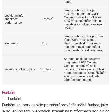
„Jiné.
Tento soubor cookie je
nastaven pluginem GDPR
cookielawinfo-
Cookie Consent. Cookie se
checkbox-
11 měsíců
používá k uložení souhlasu
performance
uživatele s cookies v kategorii
„Výkon“.
Tento soubor cookie používá
téma WordPress webu.
elementor
nikdy
Umožňuje vlastníkovi webu
implementovat nebo měnit
obsah webu v reálném čase.
Soubor cookie je nastaven
pluginem GDPR Cookie
Consent a používá se k
viewed_cookie_policy
11 měsíců
uložení, zda uživatel souhlasil
nebo nesouhlasil s používáním
souborů cookie. Neukládá
žádné osobní údaje.
Funkční
Funkční
Funkční soubory cookie pomáhají provádět určité funkce, jako
je sdílení obsahu webových stránek na platformách sociálních