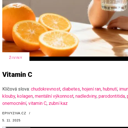
ŽIVINY
Vitamin C
Klíčová slova:
chudokrevnost
,
diabetes
,
hojení ran
,
hubnutí
,
imun
klouby
,
kolagen
,
mentální výkonnost
,
nadledviny
,
parodontitida
,
onemocnění
,
vitamin C
,
zubní kaz
EPIVYZIVA.CZ
/
5. 11. 2025