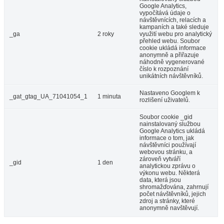
Google Analytics,
vypočítává údaje o
návštěvnících, relacích a
kampaních a také sleduje
_ga
2 roky
využití webu pro analytický
přehled webu. Soubor
cookie ukládá informace
anonymně a přiřazuje
náhodně vygenerované
číslo k rozpoznání
unikátních návštěvníků.
Nastaveno Googlem k
_gat_gtag_UA_71041054_1
1 minuta
rozlišení uživatelů.
Soubor cookie _gid
nainstalovaný službou
Google Analytics ukládá
informace o tom, jak
návštěvníci používají
webovou stránku, a
zároveň vytváří
_gid
1 den
analytickou zprávu o
výkonu webu. Některá
data, která jsou
shromažďována, zahrnují
počet návštěvníků, jejich
zdroj a stránky, které
anonymně navštěvují.