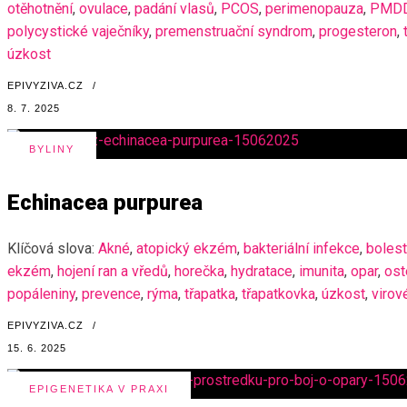
otěhotnění
,
ovulace
,
padání vlasů
,
PCOS
,
perimenopauza
,
PMD
polycystické vaječníky
,
premenstruační syndrom
,
progesteron
,
úzkost
EPIVYZIVA.CZ
/
8. 7. 2025
BYLINY
Echinacea purpurea
Klíčová slova:
Akné
,
atopický ekzém
,
bakteriální infekce
,
bolest
ekzém
,
hojení ran a vředů
,
horečka
,
hydratace
,
imunita
,
opar
,
ost
popáleniny
,
prevence
,
rýma
,
třapatka
,
třapatkovka
,
úzkost
,
virov
EPIVYZIVA.CZ
/
15. 6. 2025
EPIGENETIKA V PRAXI