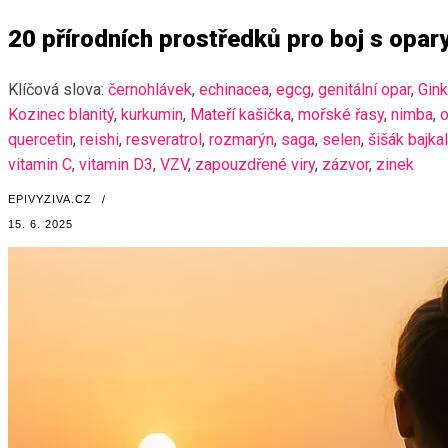
20 přírodních prostředků pro boj s opar
Klíčová slova:
černohlávek
,
echinacea
,
egcg
,
genitální opar
,
Gink
Kozinec blanitý
,
kurkumin
,
Mateří kašička
,
mořské řasy
,
nimba
,
o
quercetin
,
reishi
,
resveratrol
,
rozmarýn
,
saga
,
selen
,
šišák bajka
vitamin C
,
vitamin D3
,
VZV
,
zapouzdřené viry
,
zázvor
,
zinek
EPIVYZIVA.CZ
/
15. 6. 2025