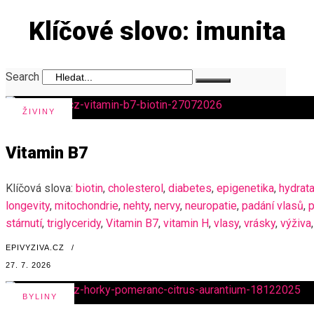
Klíčové slovo: imunita
Search
ŽIVINY
Vitamin B7
Klíčová slova:
biotin
,
cholesterol
,
diabetes
,
epigenetika
,
hydrata
longevity
,
mitochondrie
,
nehty
,
nervy
,
neuropatie
,
padání vlasů
,
stárnutí
,
triglyceridy
,
Vitamin B7
,
vitamin H
,
vlasy
,
vrásky
,
výživa
,
EPIVYZIVA.CZ
/
27. 7. 2026
BYLINY