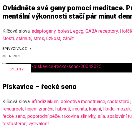
Ovládněte své geny pomocí meditace. Pro
mentální výkonnosti stačí pár minut den
Klíčová slova:
adaptogeny
,
bolest
,
egcg
,
GABA receptory
,
Hořčí
štěstí
,
stárnutí
,
stres
,
úzkost
,
zánět
EPIVYZIVA.CZ
/
30. 4. 2025
BYLINY
Pískavice – řecké seno
Klíčová slova:
afrodiziakum
,
bolestivá menstruace
,
cholesterol
,
fenugreek
,
hojení zranění
,
hubnutí
,
imunita
,
kojení
,
libido
,
mozek
,
řecké seno
,
poporodní péče
,
rakovina slinivky
,
síla
,
spalování t
testosteron
,
vytrvalost