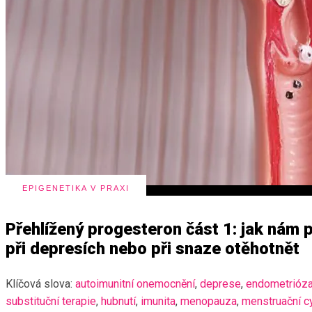
EPIGENETIKA V PRAXI
Přehlížený progesteron část 1: jak ná
při depresích nebo při snaze otěhotnět
Klíčová slova:
autoimunitní onemocnění
,
deprese
,
endometrióz
substituční terapie
,
hubnutí
,
imunita
,
menopauza
,
menstruační c