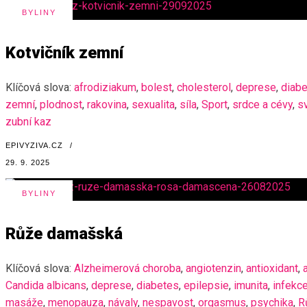
BYLINY
Kotvičník zemní
Klíčová slova:
afrodiziakum
,
bolest
,
cholesterol
,
deprese
,
diab
zemní
,
plodnost
,
rakovina
,
sexualita
,
síla
,
Sport
,
srdce a cévy
,
s
zubní kaz
EPIVYZIVA.CZ
/
29. 9. 2025
BYLINY
Růže damašská
Klíčová slova:
Alzheimerová choroba
,
angiotenzin
,
antioxidant
,
Candida albicans
,
deprese
,
diabetes
,
epilepsie
,
imunita
,
infekc
masáže
,
menopauza
,
návaly
,
nespavost
,
orgasmus
,
psychika
,
R