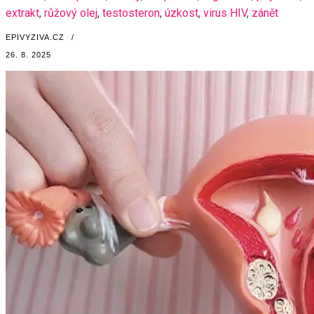
extrakt
,
růžový olej
,
testosteron
,
úzkost
,
virus HIV
,
zánět
EPIVYZIVA.CZ
/
26. 8. 2025