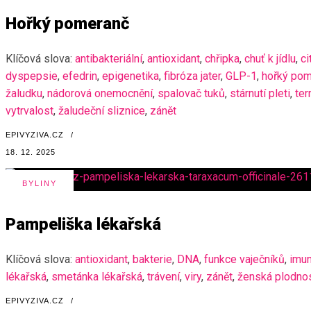
Hořký pomeranč
Klíčová slova:
antibakteriální
,
antioxidant
,
chřipka
,
chuť k jídlu
,
ci
dyspepsie
,
efedrin
,
epigenetika
,
fibróza jater
,
GLP-1
,
hořký po
žaludku
,
nádorová onemocnění
,
spalovač tuků
,
stárnutí pleti
,
te
vytrvalost
,
žaludeční sliznice
,
zánět
EPIVYZIVA.CZ
/
18. 12. 2025
BYLINY
Pampeliška lékařská
Klíčová slova:
antioxidant
,
bakterie
,
DNA
,
funkce vaječníků
,
imun
lékařská
,
smetánka lékařská
,
trávení
,
viry
,
zánět
,
ženská plodno
EPIVYZIVA.CZ
/