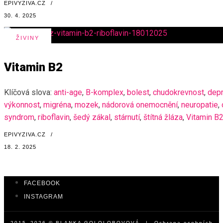
EPIVYZIVA.CZ
/
30. 4. 2025
ŽIVINY
Vitamin B2
Klíčová slova:
anti-age
,
B-komplex
,
bolest
,
chudokrevnost
,
dep
výkonnost
,
migréna
,
mozek
,
nádorová onemocnění
,
neuropatie
,
syndrom
,
riboflavin
,
šedý zákal
,
stárnutí
,
štítná žláza
,
Vitamin B
EPIVYZIVA.CZ
/
18. 2. 2025
FACEBOOK
INSTAGRAM
2015–2026 © BLANKA GOLOLOBOVOVÁ |
Ochrana osobních