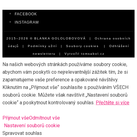
FACEBOOK
INSTAGRAM
2015–2026 © BLANKA GOLOLOBOVOVÁ |
Ochrana osobních
údajů
|
Podmínky užití
|
Soubory cookies
|
Odhlášení
newsletteru
| Vytvořil
tomsabol.cz
Na našich webových stránkách používáme soubory cookie,
abychom vám poskytli co nejrelevantnější zážitek tím, že si
zapamatujeme vaše preference a opakované návštěvy.
Kliknutím na „Přijmout vše“ souhlasíte s používáním VŠECH
souborů cookie. Můžete však navštívit „Nastavení souborů
cookie“ a poskytnout kontrolovaný souhlas.
Přečtěte si více
Přijmout vše
Odmítnout vše
Nastavení souborů cookie
Spravovat souhlas