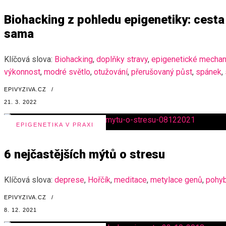
Biohacking z pohledu epigenetiky: cesta 
sama
Klíčová slova:
Biohacking
,
doplňky stravy
,
epigenetické mecha
výkonnost
,
modré světlo
,
otužování
,
přerušovaný půst
,
spánek
,
EPIVYZIVA.CZ
/
21. 3. 2022
EPIGENETIKA V PRAXI
6 nejčastějších mýtů o stresu
Klíčová slova:
deprese
,
Hořčík
,
meditace
,
metylace genů
,
pohy
EPIVYZIVA.CZ
/
8. 12. 2021