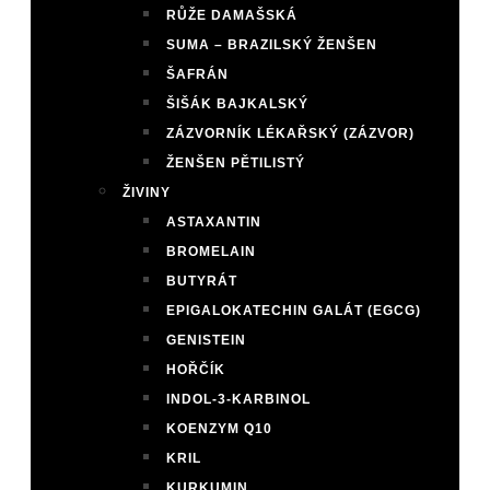
RŮŽE DAMAŠSKÁ
SUMA – BRAZILSKÝ ŽENŠEN
ŠAFRÁN
ŠIŠÁK BAJKALSKÝ
ZÁZVORNÍK LÉKAŘSKÝ (ZÁZVOR)
ŽENŠEN PĚTILISTÝ
ŽIVINY
ASTAXANTIN
BROMELAIN
BUTYRÁT
EPIGALOKATECHIN GALÁT (EGCG)
GENISTEIN
HOŘČÍK
INDOL-3-KARBINOL
KOENZYM Q10
KRIL
KURKUMIN