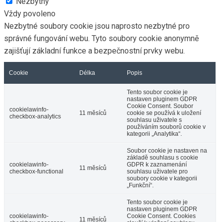
Nezbytný
Vždy povoleno
Nezbytné soubory cookie jsou naprosto nezbytné pro
správné fungování webu. Tyto soubory cookie anonymně
zajišťují základní funkce a bezpečnostní prvky webu.
Cookie
Délka
Popis
Tento soubor cookie je
nastaven pluginem GDPR
Cookie Consent. Soubor
cookielawinfo-
11 měsíců
cookie se používá k uložení
checkbox-analytics
souhlasu uživatele s
používáním souborů cookie v
kategorii „Analytika“.
Soubor cookie je nastaven na
základě souhlasu s cookie
cookielawinfo-
GDPR k zaznamenání
11 měsíců
checkbox-functional
souhlasu uživatele pro
soubory cookie v kategorii
„Funkční“.
Tento soubor cookie je
nastaven pluginem GDPR
cookielawinfo-
Cookie Consent. Cookies
11 měsíců