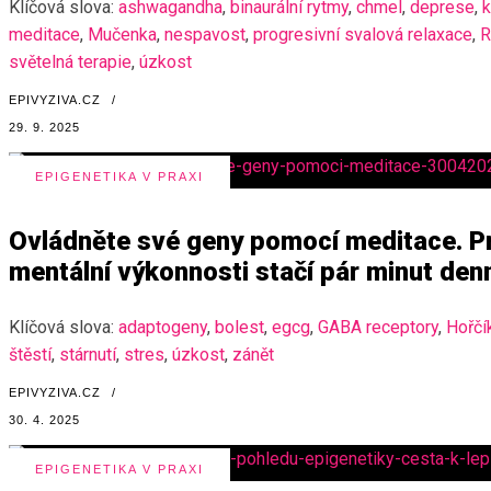
Klíčová slova:
ashwagandha
,
binaurální rytmy
,
chmel
,
deprese
,
k
meditace
,
Mučenka
,
nespavost
,
progresivní svalová relaxace
,
R
světelná terapie
,
úzkost
EPIVYZIVA.CZ
/
29. 9. 2025
EPIGENETIKA V PRAXI
Ovládněte své geny pomocí meditace. Pro
mentální výkonnosti stačí pár minut den
Klíčová slova:
adaptogeny
,
bolest
,
egcg
,
GABA receptory
,
Hořčí
štěstí
,
stárnutí
,
stres
,
úzkost
,
zánět
EPIVYZIVA.CZ
/
30. 4. 2025
EPIGENETIKA V PRAXI