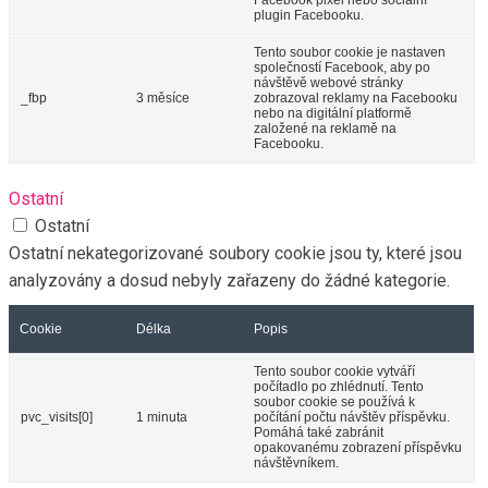
plugin Facebooku.
Tento soubor cookie je nastaven
společností Facebook, aby po
návštěvě webové stránky
_fbp
3 měsíce
zobrazoval reklamy na Facebooku
nebo na digitální platformě
založené na reklamě na
Facebooku.
Ostatní
Ostatní
Ostatní nekategorizované soubory cookie jsou ty, které jsou
analyzovány a dosud nebyly zařazeny do žádné kategorie.
Cookie
Délka
Popis
Tento soubor cookie vytváří
počítadlo po zhlédnutí. Tento
soubor cookie se používá k
pvc_visits[0]
1 minuta
počítání počtu návštěv příspěvku.
Pomáhá také zabránit
opakovanému zobrazení příspěvku
návštěvníkem.