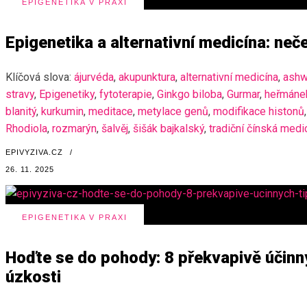
EPIGENETIKA V PRAXI
Epigenetika a alternativní medicína: neč
Klíčová slova:
ájurvéda
,
akupunktura
,
alternativní medicína
,
ashw
stravy
,
Epigenetiky
,
fytoterapie
,
Ginkgo biloba
,
Gurmar
,
heřmáne
blanitý
,
kurkumin
,
meditace
,
metylace genů
,
modifikace histonů
,
Rhodiola
,
rozmarýn
,
šalvěj
,
šišák bajkalský
,
tradiční čínská medi
EPIVYZIVA.CZ
/
26. 11. 2025
EPIGENETIKA V PRAXI
Hoďte se do pohody: 8 překvapivě účinný
úzkosti