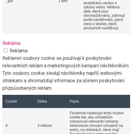
_gid
1 den
analytickou zprávu o
výkonu webu. Některá
data, která jsou
shromažďována, zahrnují
počet návštěvníků, jejich
zdroj a stránky, které
anonymně navštěvují.
Reklama
Reklama
Reklamní soubory cookie se používají k poskytování
relevantních reklam a marketingových kampaní návštěvníkům.
Tyto soubory cookie sledují návštěvníky napříč webovými
stránkami a shromažďují informace za účelem poskytování
přizpůsobených reklam.
Cookie
Délka
Popis
Facebook nastavuje tento soubor
cookie tak, aby uživatelům
zobrazoval relevantní reklamy
fr
3 měsíce
sledováním chování uživatelů na
webu, na stránkách, které mají
Facebook pixel nebo sociální