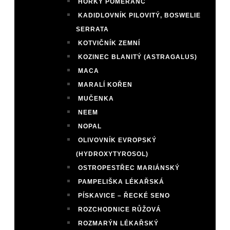
HOŘKÝ POMERANČ
KADIDLOVNÍK PILOVITÝ, BOSWELIE
SERRATA
KOTVIČNÍK ZEMNÍ
KOZINEC BLANITÝ (ASTRAGALUS)
MACA
MARALÍ KOŘEN
MUČENKA
NEEM
NOPAL
OLIVOVNÍK EVROPSKÝ
(HYDROXYTYROSOL)
OSTROPESTŘEC MARIÁNSKÝ
PAMPELIŠKA LÉKAŘSKÁ
PÍSKAVICE – ŘECKÉ SENO
ROZCHODNICE RŮŽOVÁ
ROZMARÝN LÉKAŘSKÝ