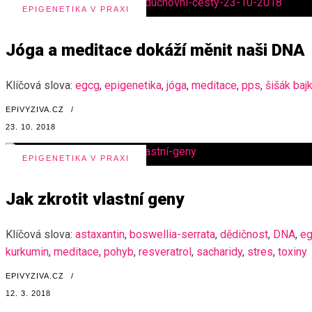
EPIGENETIKA V PRAXI
Jóga a meditace dokáží měnit naši DNA
Klíčová slova:
egcg
,
epigenetika
,
jóga
,
meditace
,
pps
,
šišák baj
EPIVYZIVA.CZ
/
23. 10. 2018
EPIGENETIKA V PRAXI
Jak zkrotit vlastní geny
Klíčová slova:
astaxantin
,
boswellia-serrata
,
dědičnost
,
DNA
,
e
kurkumin
,
meditace
,
pohyb
,
resveratrol
,
sacharidy
,
stres
,
toxiny
EPIVYZIVA.CZ
/
12. 3. 2018