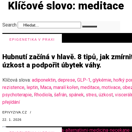
Klíčové slovo: meditace
Search
EPIGENETIKA V PRAXI
Hubnutí začíná v hlavě. 8 tipů, jak zmírni
úzkost a podpořit úbytek váhy.
Klíčová slova:
adiponektin
,
deprese
,
GLP-1
,
glykémie
,
hořký p
rezistence
,
leptin
,
Maca
,
maralí kořen
,
meditace
,
motivace
,
obez
psychoterapie
,
Rhodiola
,
šafrán
,
spánek
,
stres
,
úzkost
,
viscerál
přejídání
EPIVYZIVA.CZ
/
22. 1. 2026