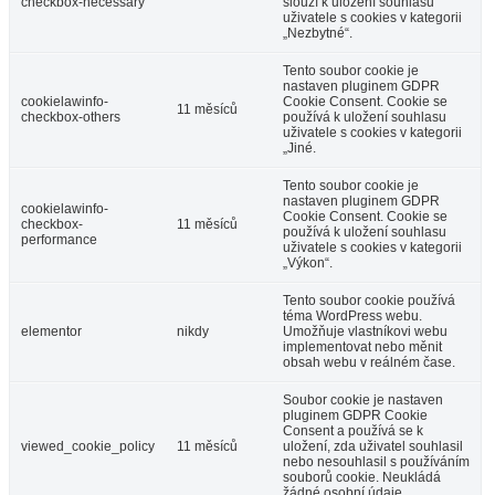
checkbox-necessary
slouží k uložení souhlasu
uživatele s cookies v kategorii
„Nezbytné“.
Tento soubor cookie je
nastaven pluginem GDPR
cookielawinfo-
Cookie Consent. Cookie se
11 měsíců
checkbox-others
používá k uložení souhlasu
uživatele s cookies v kategorii
„Jiné.
Tento soubor cookie je
nastaven pluginem GDPR
cookielawinfo-
Cookie Consent. Cookie se
checkbox-
11 měsíců
používá k uložení souhlasu
performance
uživatele s cookies v kategorii
„Výkon“.
Tento soubor cookie používá
téma WordPress webu.
elementor
nikdy
Umožňuje vlastníkovi webu
implementovat nebo měnit
obsah webu v reálném čase.
Soubor cookie je nastaven
pluginem GDPR Cookie
Consent a používá se k
viewed_cookie_policy
11 měsíců
uložení, zda uživatel souhlasil
nebo nesouhlasil s používáním
souborů cookie. Neukládá
žádné osobní údaje.