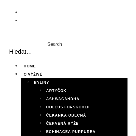
Skip
to
content
Search
HOME
O VÝŽIVĚ
BYLINY
ARTYČOK
ASHWAGANDHA
COLEUS FORSKOHLII
ČEKANKA OBECNÁ
ČERVENÁ RÝŽE
ECHINACEA PURPUREA