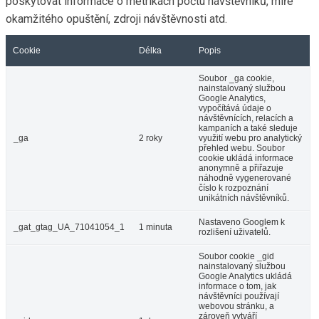
poskytovat informace o metrikách počtu návštěvníků, míře
okamžitého opuštění, zdroji návštěvnosti atd.
Cookie
Délka
Popis
Soubor _ga cookie,
nainstalovaný službou
Google Analytics,
vypočítává údaje o
návštěvnících, relacích a
kampaních a také sleduje
_ga
2 roky
využití webu pro analytický
přehled webu. Soubor
cookie ukládá informace
anonymně a přiřazuje
náhodně vygenerované
číslo k rozpoznání
unikátních návštěvníků.
Nastaveno Googlem k
_gat_gtag_UA_71041054_1
1 minuta
rozlišení uživatelů.
Soubor cookie _gid
nainstalovaný službou
Google Analytics ukládá
informace o tom, jak
návštěvníci používají
webovou stránku, a
zároveň vytváří