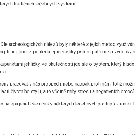
terých tradičních léčebných systémů.
 archeologických nálezů byly některé z jejích metod využívány již ve
g-ti nej-ťing
Z pohledu epigenetiky přitom patří mezi vědecky
.
akupunkturní jehličky, ve skutečnosti jde ale o systém, který klad
ocí.
e geny pracovat v náš prospěch, nebo naopak proti nám, totiž mož
sti životního stylu, a to včetně míry stresu a negativních emocí.
římo na epigenetické účinky některých léčebných postupů v rámci 