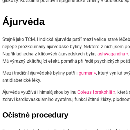
glukózy. Rozsáhlé pozitivní epigenetické změny v důsledku apl
Ájurvéda
Stejně jako TČM, i indická ájurvéda patří mezi velice staré léč
nejlépe prozkoumány ájurvédské byliny. Některé z nich jsem pops
Například jedna z klíčových ájurvédských bylin,
ashwagandha »
Má výrazný zklidňující efekt, pomáhá při řadě psychických potíž
Mezi tradiční ájurvédské byliny patří i
gurmar »
, který vyniká s
antidiabetické léky.
Ájurvéda využívá i himalájskou bylinu
Coleus forskohlii »
, kter
zdraví kardiovaskulárního systému, funkci štítné žlázy, plodnos
Očistné procedury