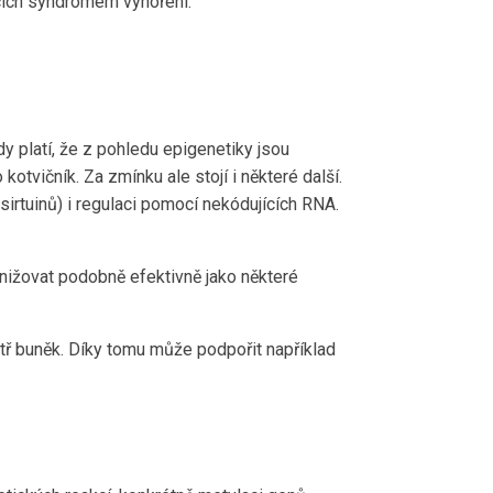
ících syndromem vyhoření.
y platí, že z pohledu epigenetiky jsou
tvičník. Za zmínku ale stojí i některé další.
 sirtuinů) i regulaci pomocí nekódujících RNA.
nižovat podobně efektivně jako některé
tř buněk. Díky tomu může podpořit například