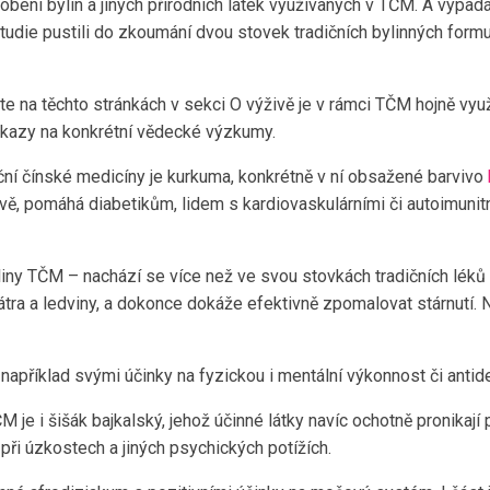
ní bylin a jiných přírodních látek využívaných v TČM. A vypadá 
tudie pustili do zkoumání dvou stovek tradičních bylinných formul
ete na těchto stránkách v sekci O výživě je v rámci TČM hojně využ
dkazy na konkrétní vědecké výzkumy.
ční čínské medicíny je kurkuma, konkrétně v ní obsažené barvivo
rově, pomáhá diabetikům, lidem s kardiovaskulárními či autoimuni
yliny TČM – nachází se více než ve svou stovkách tradičních lék
átra a ledviny, a dokonce dokáže efektivně zpomalovat stárnutí. 
á například svými účinky na fyzickou i mentální výkonnost či ant
 je i šišák bajkalský, jehož účinné látky navíc ochotně pronikaj
 při úzkostech a jiných psychických potížích.