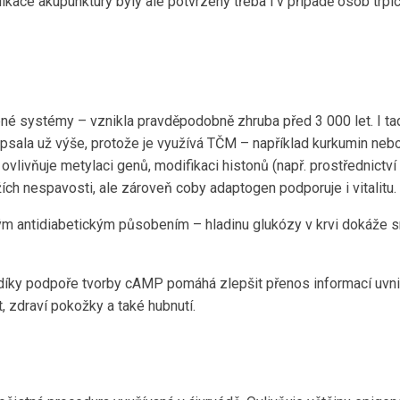
ikace akupunktury byly ale potvrzeny třeba i v případě osob trp
ebné systémy – vznikla pravděpodobně zhruba před 3 000 let. I tad
ala už výše, protože je využívá TČM – například kurkumin nebo ko
, ovlivňuje metylaci genů, modifikaci histonů (např. prostřednictví
ích nespavosti, ale zároveň coby adaptogen podporuje i vitalitu.
vým antidiabetickým působením – hladinu glukózy v krvi dokáže s
á díky podpoře tvorby cAMP pomáhá zlepšit přenos informací uvni
t, zdraví pokožky a také hubnutí.