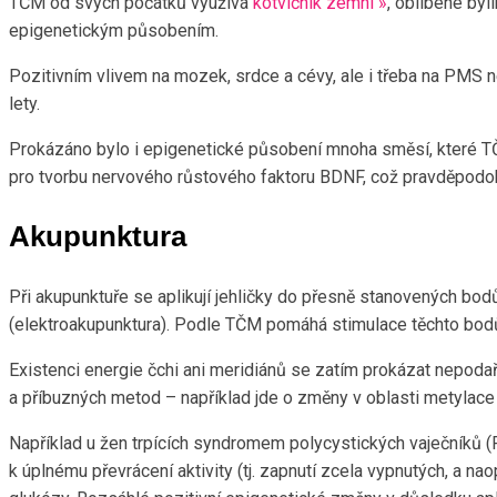
TČM od svých počátků využívá
kotvičník zemní »
, oblíbené byl
epigenetickým působením.
Pozitivním vlivem na mozek, srdce a cévy, ale i třeba na PMS
lety.
Prokázáno bylo i epigenetické působení mnoha směsí, které TČM
pro tvorbu nervového růstového faktoru BDNF, což pravděpodobně
Akupunktura
Při akupunktuře se aplikují jehličky do přesně stanovených bodů
(elektroakupunktura). Podle TČM pomáhá stimulace těchto bodů o
Existenci energie čchi ani meridiánů se zatím prokázat nepodaři
a příbuzných metod – například jde o změny v oblasti metylace
Například u žen trpících syndromem polycystických vaječníků (P
k úplnému převrácení aktivity (tj. zapnutí zcela vypnutých, a n