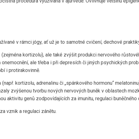
istná procedura využívaná v ájurvédě. Ovlivňuje většinu epigene
ívané v rámci jógy, ať už je to samotné cvičení, dechové prakti
(zejména kortizolu), ale také zvýšit produkci nervového růstovéh
onemocnění, ale třeba i při depresích či jiných psychických prob
í i protirakovinně.
(např. kortizolu, adrenalinu či „spánkového hormonu“ melatoninu
aly zvýšenou tvorbu nových nervových buněk v oblastech mozku,
u aktivitu genů zodpovídajících za imunitu, regulaci buněčného cy
za vznik a regulaci zánětu.