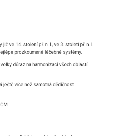
 14. stolení př. n. l., ve 3. století př. n. l.
 nejlépe prozkoumané léčebné systémy.
e velký důraz na harmonizaci všech oblastí
ná ještě více než samotná dědičnost
TČM.