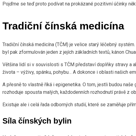
Pojďme se teď proto podívat na prokázané pozitivní účinky něk
Tradiční čínská medicína
Tradiční čínská medicína (TČM) je velice starý léčebný systém. Dle
byl pak zformulován jeden z jejích základních textů, kánon Chuan
Většina lidí si v souvislosti s TČM představí doplňky stravy a 
života – výživy, spánku, pohybu… A dokonce i oblasti našich em
A přesně to vlastně říká i epigenetika. O tom, jestli budou naš
rozhoduje spousta malých, každodenních rozhodnutí právě z obla
Existuje ale i celá řada odborných studií, které se zaměřuje p
Síla čínských bylin