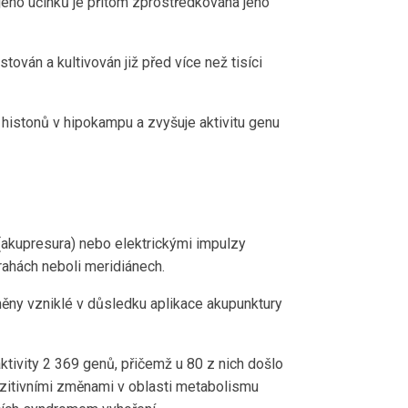
 jeho účinků je přitom zprostředkována jeho
stován a kultivován již před více než tisíci
histonů v hipokampu a zvyšuje aktivitu genu
 (akupresura) nebo elektrickými impulzy
rahách neboli meridiánech.
změny vzniklé v důsledku aplikace akupunktury
tivity 2 369 genů, přičemž u 80 z nich došlo
pozitivními změnami v oblasti metabolismu