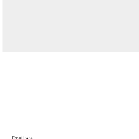
NEWSLETTER
PŘIHLASTE SE K ODBĚRU NOVINEK A MĚJTE VŽDY ČE
INFORMACE
Email