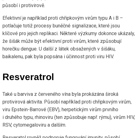
působí i protivirově.
Efektivní je například proti chřipkovým virům typu A i B –
potlačuje totiž procesy buněčné signalizace, které jsou
klíčové pro jejich replikaci. Některé výzkumy dokonce ukázaly,
že šišák může být efektivní proti virům, které způsobují
horečku dengue. U další z látek obsažených v šišáku,
baikalenu, pak byla popsána i účinnost proti viru HIV.
Resveratrol
Také u barviva z červeného vína byla prokázána široká
protivirová aktivita. Působí například proti chřipkovým virům,
viru Epstein-Barrové (EBV), herpetickým virům prvního
i druhého typu, rhinoviru (ten způsobuje např. rýmu), virům HIV,
RSV, cytomegaloviru a dalším.
Resveratol rovněž podporuje fungování imunity, působí