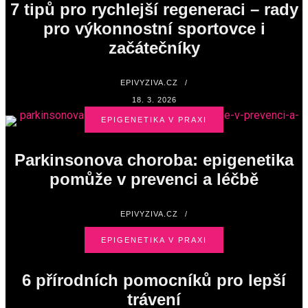
7 tipů pro rychlejší regeneraci – rady
pro výkonnostní sportovce i
začátečníky
EPIVYZIVA.CZ
/
18. 3. 2026
EPIGENETIKA V PRAXI
Parkinsonova choroba: epigenetika
pomůže v prevenci a léčbě
EPIVYZIVA.CZ
/
12. 8. 2018
EPIGENETIKA V PRAXI
6 přírodních pomocníků pro lepší
trávení