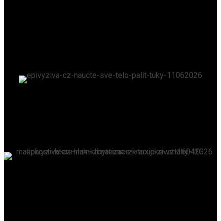
Mozek není jediný velitel těla. Které orgány ho
ovlivňují?
EPIVYZIVA.CZ
/
27. 7. 2026
Naučte své tělo pálit tuky
EPIVYZIVA.CZ
/
11. 6. 2026
Hluk, klimatizace i toxické vztahy: 10 „maličkostí“,
které nám zbytečně zkracují život
EPIVYZIVA.CZ
/