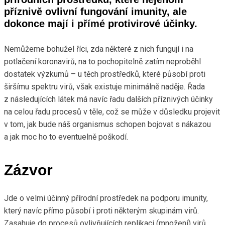
příznivě ovlivní fungování imunity, ale
dokonce mají i přímé protivirové účinky.
Nemůžeme bohužel říci, zda některé z nich fungují i na
potlačení koronavirů, na to pochopitelně zatím neproběhl
dostatek výzkumů – u těch prostředků, které působí proti
širšímu spektru virů, však existuje minimálně naděje. Řada
z následujících látek má navíc řadu dalších příznivých účinky
na celou řadu procesů v těle, což se může v důsledku projevit
v tom, jak bude náš organismus schopen bojovat s nákazou
a jak moc ho to eventuelně poškodí.
Zázvor
Jde o velmi účinný přírodní prostředek na podporu imunity,
který navíc přímo působí i proti některým skupinám virů.
Zasahuje do procesů ovlivňujících replikaci (množení) virů