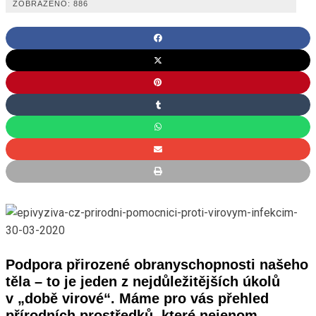
ZOBRAZENO:
886
Podpora přirozené obranyschopnosti našeho
těla – to je jeden z nejdůležitějších úkolů
v „době virové“. Máme pro vás přehled
přírodních prostředků, které nejenom