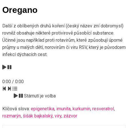
Oregano
Další z oblíbených druhů koření (český název zní dobromysl)
rovněž obsahuje některé protivirově působící substance.
Účinné jsou například proti rotavirům, které způsobují úporné
průjmy u malých dětí, norovirům či viru RSV, který je původcem
infekcí dýchacích cest.
0:00
/
0:00
Stárnutí je volba
Klíčová slova:
epigenetika
,
imunita
,
kurkumin
,
resveratrol
,
rozmarýn
,
šišák bajkalský
,
viry
,
zázvor