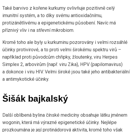
Také barvivo z kořene kurkumy ovlivňuje pozitivně celý
imunitní systém, a to díky svému antioxidačnímu,
protizánětlivému a epigenetickému působení. Navíc má
příznivý vliv i na střevní mikrobiom.
Kromě toho ale byly u kurkuminu pozorovány i velmi rozsáhlé
účinky protivirové, a to proti velmi širokému spektru virů –
například proti původcům chřipky, žloutenky, viru Herpes
Simplex 2, arbovirům (např. viru Zika), HPV (papilomavirus)
a dokonce i viru HIV. Velmi široké jsou také jeho antibakteriální
a antimykotické účinky.
Šišák bajkalský
Další oblíbená bylina čínské medicíny obsahuje látku jménem
wogonin, která má výrazné epigenetické účinky. Nejlépe
prozkoumána je její protinádorová aktivita, kromě toho však