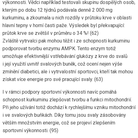
výkonnosti. Vědci například testovali skupinu dospělých osob,
kterým po dobu 12 týdnů podávala denně 2 000 mg
kurkuminu, a zkoumala u nich rozdíly v průtoku krve v oblasti
hlavní tepny v horní časti paže. Výsledek byl překvapující:
průtok krve se zvětšil v průměru o 34 %! (62)
Zvláště vytrvalci pak mohou těžit i ze schopnosti kurkuminu
podporovat tvorbu enzymu AMPK. Tento enzym totiž
umožňuje efektivnější vstřebávání glukózy z krve do svalů
i její využití uvnitř svalových buněk, což ocení nejen výše
zmínění diabetici, ale i vytrvalostní sportovci, kteří tak mohou
získat více energie pro své pracující svaly. (63)
I v rámci podpory sportovní výkonnosti navíc pomáhá
schopnost kurkuminu zlepšovat tvorbu a funkci mitochondrií.
Při jeho užívání totiž dochází k rychlejšímu vzniku mitochondrií
i ve svalových buňkách. Díky tomu jsou svaly zásobovány
větším množstvím energie, což se projeví zlepšením
sportovní výkonnosti. (95)