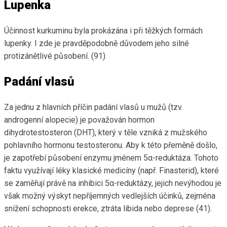
Lupenka
Účinnost kurkuminu byla prokázána i při těžkých formách
lupenky. I zde je pravděpodobně důvodem jeho silné
protizánětlivé působení. (91)
Padání vlasů
Za jednu z hlavních příčin padání vlasů u mužů (tzv.
androgenní alopecie) je považován hormon
dihydrotestosteron (DHT), který v těle vzniká z mužského
pohlavního hormonu testosteronu. Aby k této přeměně došlo,
je zapotřebí působení enzymu jménem 5α-reduktáza. Tohoto
faktu využívají léky klasické medicíny (např. Finasterid), které
se zaměřují právě na inhibici 5α-reduktázy, jejich nevýhodou je
však možný výskyt nepříjemných vedlejších účinků, zejména
snížení schopnosti erekce, ztráta libida nebo deprese (41).