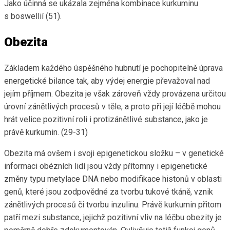
Jako účinná se ukázala zejména kombinace kurkuminu
s boswellií (51).
Obezita
Základem každého úspěšného hubnutí je pochopitelně úprava
energetické bilance tak, aby výdej energie převažoval nad
jejím příjmem. Obezita je však zároveň vždy provázena určitou
úrovní zánětlivých procesů v těle, a proto při její léčbě mohou
hrát velice pozitivní roli i protizánětlivé substance, jako je
právě kurkumin. (29-31)
Obezita má ovšem i svoji epigenetickou složku – v genetické
informaci obézních lidí jsou vždy přítomny i epigenetické
změny typu metylace DNA nebo modifikace histonů v oblasti
genů, které jsou zodpovědné za tvorbu tukové tkáně, vznik
zánětlivých procesů či tvorbu inzulinu. Právě kurkumin přitom
patří mezi substance, jejichž pozitivní vliv na léčbu obezity je