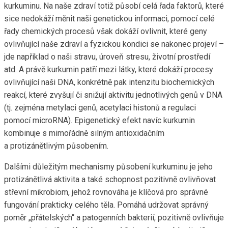
kurkuminu. Na naše zdraví totiž působí celá řada faktorů, které
sice nedokáží měnit naši genetickou informaci, pomocí celé
řady chemických procesů však dokáží ovlivnit, které geny
ovlivňující naše zdraví a fyzickou kondici se nakonec projeví –
jde například o naši stravu, úroveň stresu, životní prostředí
atd. A právě kurkumin patří mezi látky, které dokáží procesy
ovlivňující naši DNA, konkrétně pak intenzitu biochemických
reakcí, které zvyšují či snižují aktivitu jednotlivých genů v DNA
(tj. zejména metylaci genů, acetylaci histonů a regulaci
pomocí microRNA). Epigenetický efekt navíc kurkumin
kombinuje s mimořádně silným antioxidačním
a protizánětlivým působením.
Dalšími důležitým mechanismy působení kurkuminu je jeho
protizánětlivá aktivita a také schopnost pozitivně ovlivňovat
střevní mikrobiom, jehož rovnováha je klíčová pro správné
fungování prakticky celého těla. Pomáhá udržovat správný
poměr „přátelských“ a patogenních bakterií, pozitivně ovlivňuje