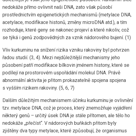
nedokáže přímo ovlivnit naši DNA, zato však působí
prostřednictvím epigenetických mechanismů (metylace DNA,
acetylace, modifikace histonů, změny microDNA atd.), a tím
rozhoduje, které geny se nakonec projeví a které nikoliv, což
se týká i genů zodpovědných za vznik nádorového bujení. (1)
Vliv kurkuminu na snížení rizika vzniku rakoviny byl potvrzen
řadou studií. (3, 4). Mezi nejdůležitější mechanismy jeho
působení patří modifikace bílkovin jménem histony, které se
podílejí na prostorovém uspořádání molekul DNA. Právě
abnormální aktivita je přitom prokazatelně spojena spojena
s vyšším rizikem rakoviny. (5, 6, 7)
Dalším důležitým mechanismem účinku kurkuminu je ovlivnění
tzv. metylace DNA, což je proces, který znemožňuje vyjádření
některý genů – určitý úsek DNA je stále přítomen, ale tělo ho
nedokáže „přečíst“. V nádorových buňkách přitom byly
zjištěny dva typy metylace, které způsobují, že organismus