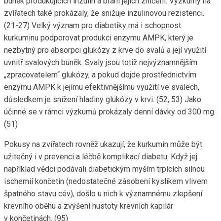
buněk produkujících inzulin a brání jejich zničení. Výzkumy na
zvířatech také prokázaly, že snižuje inzulinovou rezistenci.
(21-27) Velký význam pro diabetiky má i schopnost
kurkuminu podporovat produkci enzymu AMPK, který je
nezbytný pro absorpci glukózy z krve do svalů a její využití
uvnitř svalových buněk. Svaly jsou totiž nejvýznamnějším
„zpracovatelem“ glukózy, a pokud dojde prostřednictvím
enzymu AMPK k jejímu efektivnějšímu využití ve svalech,
důsledkem je snížení hladiny glukózy v krvi. (52, 53) Jako
účinné se v rámci výzkumů prokázaly denní dávky od 300 mg.
(51)
Pokusy na zvířatech rovněž ukazují, že kurkumin může být
užitečný i v prevenci a léčbě komplikací diabetu. Když jej
například vědci podávali diabetickým myším trpících silnou
ischemií končetin (nedostatečné zásobení kyslíkem vlivem
špatného stavu cév), došlo u nich k významnému zlepšení
krevního oběhu a zvýšení hustoty krevních kapilár
v končetinách. (95)