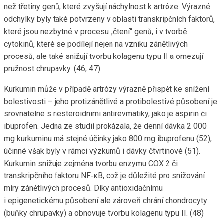
než třetiny genů, které zvyšují náchylnost k artróze. Výrazné
odchylky byly také potvrzeny v oblasti transkripčních faktorů,
které jsou nezbytné v procesu „čtení“ genů, i v tvorbě
cytokinů, které se podílejí nejen na vzniku zánětlivých
procesů, ale také snižují tvorbu kolagenu typu II a omezují
pružnost chrupavky. (46, 47)
Kurkumin může v případě artrózy výrazně přispět ke snížení
bolestivosti – jeho protizánětlivé a protibolestivé působení je
srovnatelné s nesteroidními antirevmatiky, jako je aspirin či
ibuprofen. Jedna ze studií prokázala, že denní dávka 2 000
mg kurkuminu má stejné účinky jako 800 mg ibuprofenu (52),
účinné však byly v rámci výzkumů i dávky čtvrtinové (51).
Kurkumin snižuje zejména tvorbu enzymu COX 2 či
transkripčního faktoru NF‑κB, což je důležité pro snižování
míry zánětlivých procesů. Díky antioxidačnímu
i epigenetickému působení ale zároveň chrání chondrocyty
(buňky chrupavky) a obnovuje tvorbu kolagenu typu II. (48)