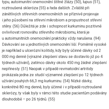
typu, autoimunitní onemocnění štítné žlázy (50), lupus (51),
roztroušená skleróza (55) a řada dalších. Zvláště při
zánětlivých střevních onemocněních se příznivě projevuje
i jeho působení na střevní mikrobiom a propustnost střevní
stěny. (56) Důležitá je zde i schopnost kurkuminu pozitivně
ovlivňovat rovnováhu střevního mikrobiomu, která je
u autoimunitních onemocnění prakticky vždy narušena. (94)
Dávkování se u jednotlivých onemocnění liší. Poměrně vysoké
je například u ulcerózní kolitidy, kdy byly účinné dávky od 2
000 mg denně (výrazné zlepšení stavu se dostavilo již po 4
týdnech užívání), zatímco dávky okolo 450 mg žádné zlepšení
nepřinesly. (51) Naopak v případě revmatoidní artritidy
prokázala jedna ze studií významné zlepšení po 12 týdnech
užívání pouhých 66,3 mg kurkuminu. (54) Nízké dávky,
konkrétně 80 mg denně, byly účinné i v případě roztroušené
sklerózy, ty však byly v rámci této studie pacientům podávány
dlouhodobě – po 26 týdnů. (55)