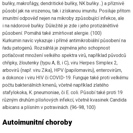
buňky, makrofágy, dendritické buňky, NK buňky…) a příznivě
působí jak na vrozenou, tak i získanou imunitu. Posiluje přitom
imunitní odpověď nejen na mikroby způsobující infekce, ale
i na nádorové buňky. Důležité je zde i jeho protizánětlivé
působení. Pomáhá také zmírňovat alergie. (100)
Kurkumin navíc vykazuje i přímé antimikrobiální působení na
řadu patogenů. Rozsáhlá je zejména jeho schopnost
potlačovat množení velkého spektra virů, například původců
chřipky, žloutenky (typu A, B, i C), viru Herpes Simplex 2,
arbovirů (např. viru Zika), HPV (papilomaviru), enterovirům,
a dokonce i viru HIV či COVID-19. Funguje také proti velkému
počtu bakteriálních kmenů, včetně například zlatého
stafylokoka, K. pneumoniae, či E. coli. Působí také proti 19
různým druhům plísňových infekcí, včetně kvasinek Candida
albicans a plísním v potravinách. (96-98, 100)
Autoimunitní choroby