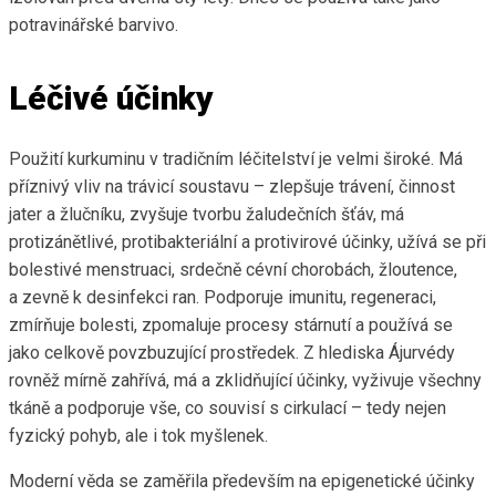
potravinářské barvivo.
Léčivé účinky
Použití kurkuminu v tradičním léčitelství je velmi široké. Má
příznivý vliv na trávicí soustavu – zlepšuje trávení, činnost
jater a žlučníku, zvyšuje tvorbu žaludečních šťáv, má
protizánětlivé, protibakteriální a protivirové účinky, užívá se při
bolestivé menstruaci, srdečně cévní chorobách, žloutence,
a zevně k desinfekci ran. Podporuje imunitu, regeneraci,
zmírňuje bolesti, zpomaluje procesy stárnutí a používá se
jako celkově povzbuzující prostředek. Z hlediska Ájurvédy
rovněž mírně zahřívá, má a zklidňující účinky, vyživuje všechny
tkáně a podporuje vše, co souvisí s cirkulací – tedy nejen
fyzický pohyb, ale i tok myšlenek.
Moderní věda se zaměřila především na epigenetické účinky