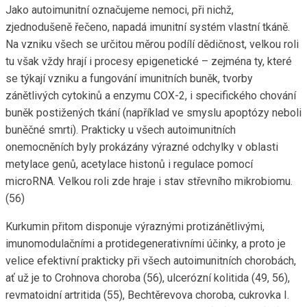
Jako autoimunitní označujeme nemoci, při nichž,
zjednodušeně řečeno, napadá imunitní systém vlastní tkáně.
Na vzniku všech se určitou měrou podílí dědičnost, velkou roli
tu však vždy hrají i procesy epigenetické – zejména ty, které
se týkají vzniku a fungování imunitních buněk, tvorby
zánětlivých cytokinů a enzymu COX-2, i specifického chování
buněk postižených tkání (například ve smyslu apoptózy neboli
buněčné smrti). Prakticky u všech autoimunitních
onemocněních byly prokázány výrazné odchylky v oblasti
metylace genů, acetylace histonů i regulace pomocí
microRNA. Velkou roli zde hraje i stav střevního mikrobiomu.
(56)
Kurkumin přitom disponuje výraznými protizánětlivými,
imunomodulačními a protidegenerativními účinky, a proto je
velice efektivní prakticky při všech autoimunitních chorobách,
ať už je to Crohnova choroba (56), ulcerózní kolitida (49, 56),
revmatoidní artritida (55), Bechtěrevova choroba, cukrovka I.