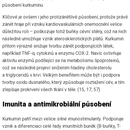
působení kurkuminu.
Klíčové je ovšem i jeho protizánětlivé působení, protože právě
zánět hraje při vzniku kardiovaskulárních onemocnění velice
důležitou roli – poškozuje totiž buňky cévní stěny, což na nich
následně umožňuje vznik aterosklerotických plátů. Kurkumin
přitom výrazně snižuje tvorbu zánět podporujících látek,
například TNF-α, cytokinů a enzymu COX-2. Navíc ovlivňuje
aktivitu enzymů podílející se na metabolismu lipoproteinů,
což se následně projeví snížením hladiny cholesterolu
a triglyceridů v krvi. Velkým benefitem může být i podpora
tvorby oxidu dusnatého, který způsobuje roztažení cév, a tím
zlepšuje prokrvení všech tkání v těle. (15, 17, 57)
Imunita a antimikrobiální působení
Kurkumin patří mezi velice silné imunostimulanty. Podporuje
vznik a diferenciaci celé řady imunitních buněk (B-buňky, T-