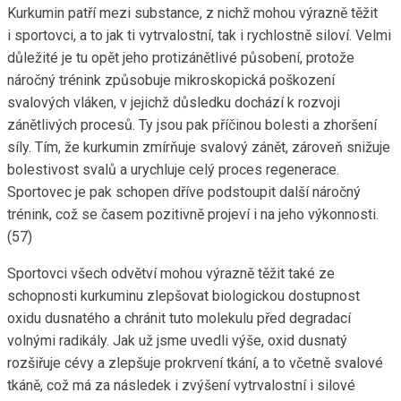
Kurkumin patří mezi substance, z nichž mohou výrazně těžit
i sportovci, a to jak ti vytrvalostní, tak i rychlostně siloví. Velmi
důležité je tu opět jeho protizánětlivé působení, protože
náročný trénink způsobuje mikroskopická poškození
svalových vláken, v jejichž důsledku dochází k rozvoji
zánětlivých procesů. Ty jsou pak příčinou bolesti a zhoršení
síly. Tím, že kurkumin zmírňuje svalový zánět, zároveň snižuje
bolestivost svalů a urychluje celý proces regenerace.
Sportovec je pak schopen dříve podstoupit další náročný
trénink, což se časem pozitivně projeví i na jeho výkonnosti.
(57)
Sportovci všech odvětví mohou výrazně těžit také ze
schopnosti kurkuminu zlepšovat biologickou dostupnost
oxidu dusnatého a chránit tuto molekulu před degradací
volnými radikály. Jak už jsme uvedli výše, oxid dusnatý
rozšiřuje cévy a zlepšuje prokrvení tkání, a to včetně svalové
tkáně, což má za následek i zvýšení vytrvalostní i silové