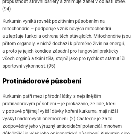
propustnost střevní bariéry a zmírňuje zánět v oblasti střev.
(94)
Kurkumin vyniká rovněž pozitivním působením na
mitochondrie – podporuje vznik nových mitochondrií
a zlepšuje funkci a ochranu těch stávajících. Mitochondrie jsou
přitom organely, v nichž dochází k přeměně živin na energii,
a proto je jejich kondice zásadní pro fungování prakticky
všech orgánů a tkání těla, stejně jako pro rychlost stárnutí či
sportovní výkonnost. (95)
Protinádorové působení
Kurkumin patří mezi přírodní látky s nejsilnějším
protinádorovým působení – je prokázáno, že lidé, kteří
v potravě přijímají vyšší dávky koření kurkuma, mají nižší
výskyt nádorových onemocnění. (2) Částečně je za to
zodpovědný jeho výrazný antioxidační potenciál, mnohem
důležitější je však jeho epigenetické působení. Kurkumin sice