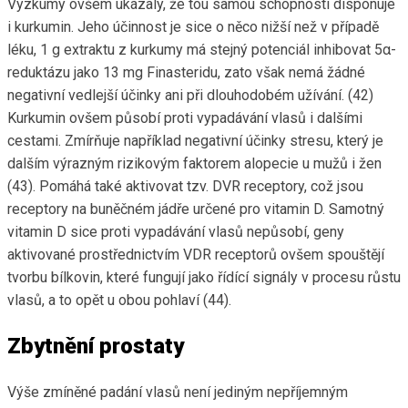
Výzkumy ovšem ukázaly, že tou samou schopností disponuje
i kurkumin. Jeho účinnost je sice o něco nižší než v případě
léku, 1 g extraktu z kurkumy má stejný potenciál inhibovat 5α-
reduktázu jako 13 mg Finasteridu, zato však nemá žádné
negativní vedlejší účinky ani při dlouhodobém užívání. (42)
Kurkumin ovšem působí proti vypadávání vlasů i dalšími
cestami. Zmírňuje například negativní účinky stresu, který je
dalším výrazným rizikovým faktorem alopecie u mužů i žen
(43). Pomáhá také aktivovat tzv. DVR receptory, což jsou
receptory na buněčném jádře určené pro vitamin D. Samotný
vitamin D sice proti vypadávání vlasů nepůsobí, geny
aktivované prostřednictvím VDR receptorů ovšem spouštějí
tvorbu bílkovin, které fungují jako řídící signály v procesu růstu
vlasů, a to opět u obou pohlaví (44).
Zbytnění prostaty
Výše zmíněné padání vlasů není jediným nepříjemným