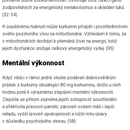
poměrně dobře zdokumentován. Ovlivňuje totiž funkci genů
zodpovědných za energetický metabolismus a ukládání tuků.
(32-34)
K úspěšnému hubnutí může kurkumin přispět i prostřednictvím
svého pozitivního vlivu na mitochondrie. Vzhledem k tomu, že
v mitochondriích dochází k přeměně živin na energii, totiž
jejich dysfunkce snižuje celkový energetický výdej. (95)
Mentální výkonnost
Když vědci v rámci jedné studie podávali dobrovolníkům
prášek z kurkumy obsahující 80 mg kurkuminu, došlo u nich
hodinu poté k výraznému zlepšení mentální výkonnosti.
Zlepšila se přitom zejména jejich schopnost soustředění
a efektivita pracovní paměti, zároveň ovšem měli i lepší
náladu, vyšší úroveň spokojenosti a nižší míru únavy
v důsledku psychického stresu. (58)