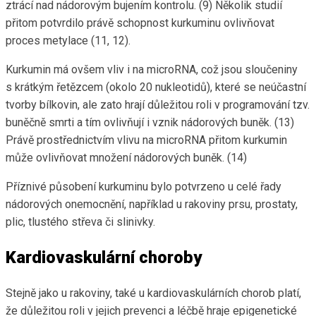
ztrácí nad nádorovým bujením kontrolu. (9) Několik studií
přitom potvrdilo právě schopnost kurkuminu ovlivňovat
proces metylace (11, 12).
Kurkumin má ovšem vliv i na microRNA, což jsou sloučeniny
s krátkým řetězcem (okolo 20 nukleotidů), které se neúčastní
tvorby bílkovin, ale zato hrají důležitou roli v programování tzv.
buněčně smrti a tím ovlivňují i vznik nádorových buněk. (13)
Právě prostřednictvím vlivu na microRNA přitom kurkumin
může ovlivňovat množení nádorových buněk. (14)
Příznivé působení kurkuminu bylo potvrzeno u celé řady
nádorových onemocnění, například u rakoviny prsu, prostaty,
plic, tlustého střeva či slinivky.
Kardiovaskulární choroby
Stejně jako u rakoviny, také u kardiovaskulárních chorob platí,
že důležitou roli v jejich prevenci a léčbě hraje epigenetické