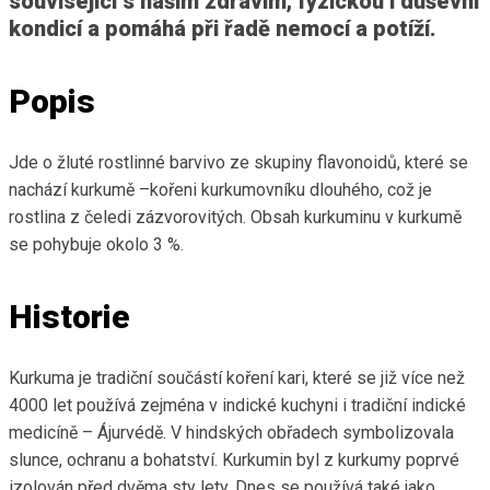
související s naším zdravím, fyzickou i duševní
kondicí a pomáhá při řadě nemocí a potíží.
Popis
Jde o žluté rostlinné barvivo ze skupiny flavonoidů, které se
nachází kurkumě –kořeni kurkumovníku dlouhého, což je
rostlina z čeledi zázvorovitých. Obsah kurkuminu v kurkumě
se pohybuje okolo 3 %.
Historie
Kurkuma je tradiční součástí koření kari, které se již více než
4000 let používá zejména v indické kuchyni i tradiční indické
medicíně – Ájurvédě. V hindských obřadech symbolizovala
slunce, ochranu a bohatství. Kurkumin byl z kurkumy poprvé
izolován před dvěma sty lety. Dnes se používá také jako