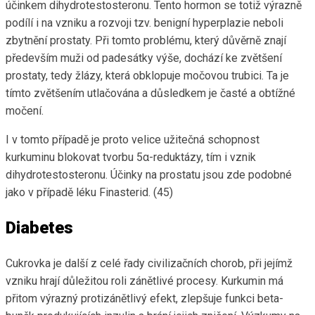
účinkem dihydrotestosteronu. Tento hormon se totiž výrazně
podílí i na vzniku a rozvoji tzv. benigní hyperplazie neboli
zbytnění prostaty. Při tomto problému, který důvěrně znají
především muži od padesátky výše, dochází ke zvětšení
prostaty, tedy žlázy, která obklopuje močovou trubici. Ta je
tímto zvětšením utlačována a důsledkem je časté a obtížné
močení.
I v tomto případě je proto velice užitečná schopnost
kurkuminu blokovat tvorbu 5α-reduktázy, tím i vznik
dihydrotestosteronu. Účinky na prostatu jsou zde podobné
jako v případě léku Finasterid. (45)
Diabetes
Cukrovka je další z celé řady civilizačních chorob, při jejímž
vzniku hrají důležitou roli zánětlivé procesy. Kurkumin má
přitom výrazný protizánětlivý efekt, zlepšuje funkci beta-