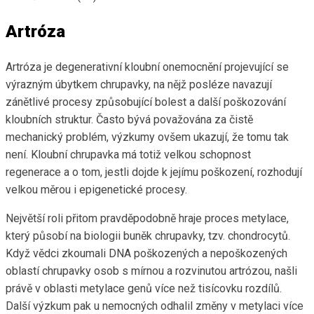
Artróza
Artróza je degenerativní kloubní onemocnění projevující se
výrazným úbytkem chrupavky, na nějž posléze navazují
zánětlivé procesy způsobující bolest a další poškozování
kloubních struktur. Často bývá považována za čistě
mechanický problém, výzkumy ovšem ukazují, že tomu tak
není. Kloubní chrupavka má totiž velkou schopnost
regenerace a o tom, jestli dojde k jejímu poškození, rozhodují
velkou měrou i epigenetické procesy.
Největší roli přitom pravděpodobně hraje proces metylace,
který působí na biologii buněk chrupavky, tzv. chondrocytů.
Když vědci zkoumali DNA poškozených a nepoškozených
oblastí chrupavky osob s mírnou a rozvinutou artrózou, našli
právě v oblasti metylace genů více než tisícovku rozdílů.
Další výzkum pak u nemocných odhalil změny v metylaci více