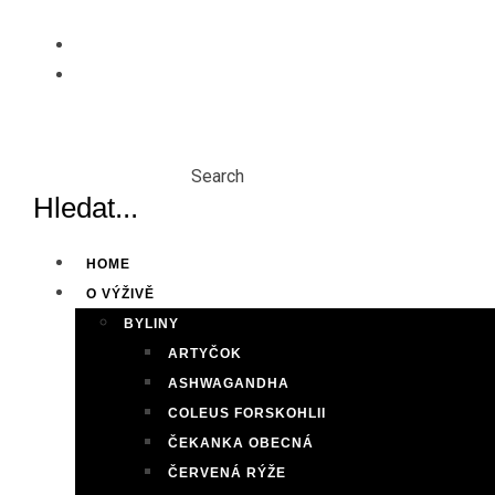
Skip
to
content
Search
HOME
O VÝŽIVĚ
BYLINY
ARTYČOK
ASHWAGANDHA
COLEUS FORSKOHLII
ČEKANKA OBECNÁ
ČERVENÁ RÝŽE