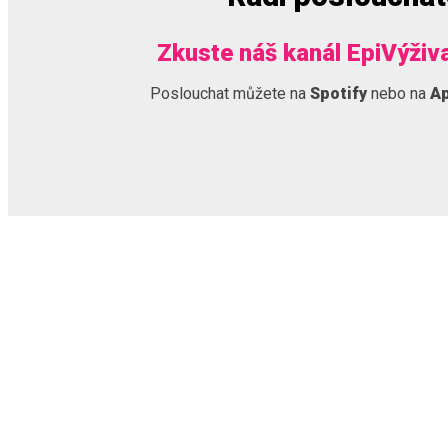
Zkuste náš kanál EpiVýživ
Poslouchat můžete na
Spotify
nebo na
Ap
NEWSLETTER
PŘIHLASTE SE K ODBĚRU NOVINEK A MĚJTE VŽDY ČE
INFORMACE