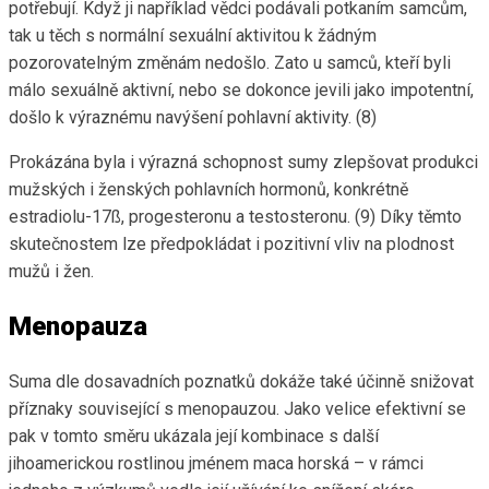
potřebují. Když ji například vědci podávali potkaním samcům,
tak u těch s normální sexuální aktivitou k žádným
pozorovatelným změnám nedošlo. Zato u samců, kteří byli
málo sexuálně aktivní, nebo se dokonce jevili jako impotentní,
došlo k výraznému navýšení pohlavní aktivity. (8)
Prokázána byla i výrazná schopnost sumy zlepšovat produkci
mužských i ženských pohlavních hormonů, konkrétně
estradiolu-17ß, progesteronu a testosteronu. (9) Díky těmto
skutečnostem lze předpokládat i pozitivní vliv na plodnost
mužů i žen.
Menopauza
Suma dle dosavadních poznatků dokáže také účinně snižovat
příznaky související s menopauzou. Jako velice efektivní se
pak v tomto směru ukázala její kombinace s další
jihoamerickou rostlinou jménem maca horská – v rámci