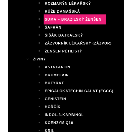
ROZMARÝN LÉKAŘSKÝ
RŮŽE DAMAŠSKÁ
SUMA – BRAZILSKÝ ŽENŠEN
ŠAFRÁN
ŠIŠÁK BAJKALSKÝ
ZÁZVORNÍK LÉKAŘSKÝ (ZÁZVOR)
ŽENŠEN PĚTILISTÝ
ŽIVINY
ASTAXANTIN
BROMELAIN
BUTYRÁT
EPIGALOKATECHIN GALÁT (EGCG)
GENISTEIN
HOŘČÍK
INDOL-3-KARBINOL
KOENZYM Q10
KRIL