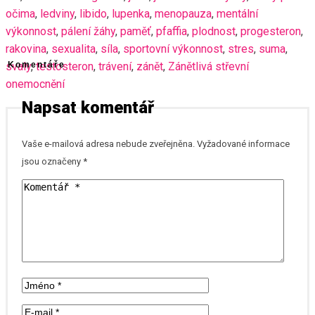
očima
,
ledviny
,
libido
,
lupenka
,
menopauza
,
mentální
výkonnost
,
pálení žáhy
,
paměť
,
pfaffia
,
plodnost
,
progesteron
,
rakovina
,
sexualita
,
síla
,
sportovní výkonnost
,
stres
,
suma
,
svaly
Komentáře
,
testosteron
,
trávení
,
zánět
,
Zánětlivá střevní
onemocnění
Napsat komentář
Vaše e-mailová adresa nebude zveřejněna.
Vyžadované informace
jsou označeny
*