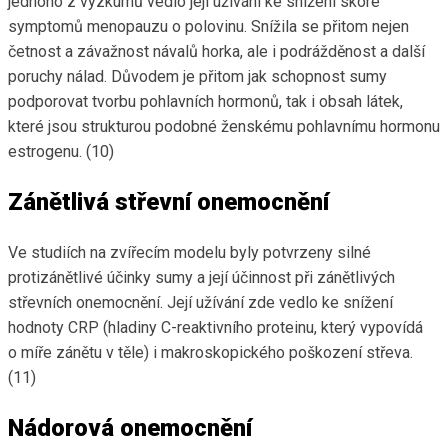
jednoho z výzkumů vedlo její užívání ke snížení skóre
symptomů menopauzu o polovinu. Snížila se přitom nejen
četnost a závažnost návalů horka, ale i podrážděnost a další
poruchy nálad. Důvodem je přitom jak schopnost sumy
podporovat tvorbu pohlavních hormonů, tak i obsah látek,
které jsou strukturou podobné ženskému pohlavnímu hormonu
estrogenu. (10)
Zánětlivá střevní onemocnění
Ve studiích na zvířecím modelu byly potvrzeny silné
protizánětlivé účinky sumy a její účinnost při zánětlivých
střevních onemocnění. Její užívání zde vedlo ke snížení
hodnoty CRP (hladiny C-reaktivního proteinu, který vypovídá
o míře zánětu v těle) i makroskopického poškození střeva.
(11)
Nádorová onemocnění