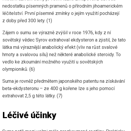
nedostatku písemných pramenů o přírodním jihoamerickém
léčitelství. První písemné zmínky o jejím využití pocházejí
z doby před 300 lety. (1)
Zájem o sumu se výrazně zvýšil v roce 1976, kdy z ní
sovětský vědec Syrov extrahoval ekdysteron a zjistil, že tato
látka má výraznější anabolický efekt (vliv na růst svalové
hmoty a svalovou sílu) než některé anabolické steroidy. To
vedlo ke zkoumání možného využití u sovětských
olympioniků. (6)
Suma je rovněž předmětem japonského patentu na získávání
beta-ekdysteronu – ze 400 g kořene lze s jeho pomocí
extrahovat 2,5 g této látky. (7)
Léčivé účinky