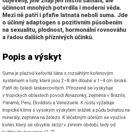
objeveny, jiné znají jen místní šamani, ale
účinnost mnohých potvrdila i moderní věda.
Mezi ně patří i pfafie latnatá neboli suma. Jde
o účinný adaptogen s pozitivním působením
na sexualitu, plodnost, hormonální rovnováhu
a řadou dalších příznivých účinků.
Popis a výskyt
Suma je plazivá keřovitá liána s rozsáhlým kořenovým
systémem a listy, které jsou 2–8 dm dlouhé a 1–4 cm široké.
Patří do čeledi laskavcovitých. Přirozeně se vyskytuje
v tropických oblastech povodí Amazonky, zejména v Brazílii,
Panamě, Peru, Ekvádoru a Venezuele. K růstu vyžaduje
tropické klima s vysokým výskytem srážek a půdu bohatou na
minerály, zejména na železo. K léčebným účelům se využívá
kořen, který se obvykle sklízí v zimním období, tedy od