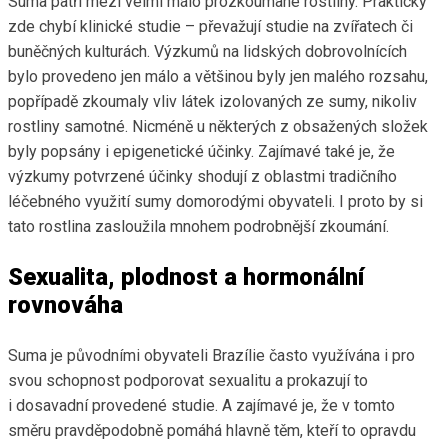
Suma patři mezi velmi málo prozkoumané rostliny. Prakticky
zde chybí klinické studie – převažují studie na zvířatech či
buněčných kulturách. Výzkumů na lidských dobrovolnících
bylo provedeno jen málo a většinou byly jen malého rozsahu,
popřípadě zkoumaly vliv látek izolovaných ze sumy, nikoliv
rostliny samotné. Nicméně u některých z obsažených složek
byly popsány i epigenetické účinky. Zajímavé také je, že
výzkumy potvrzené účinky shodují z oblastmi tradičního
léčebného využití sumy domorodými obyvateli. I proto by si
tato rostlina zasloužila mnohem podrobnější zkoumání.
Sexualita, plodnost a hormonální
rovnováha
Suma je původními obyvateli Brazílie často využívána i pro
svou schopnost podporovat sexualitu a prokazují to
i dosavadní provedené studie. A zajímavé je, že v tomto
směru pravděpodobně pomáhá hlavně těm, kteří to opravdu