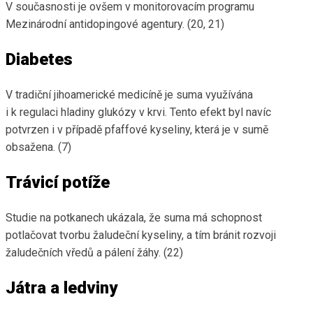
V současnosti je ovšem v monitorovacím programu
Mezinárodní antidopingové agentury. (20, 21)
Diabetes
V tradiční jihoamerické medicíně je suma využívána
i k regulaci hladiny glukózy v krvi. Tento efekt byl navíc
potvrzen i v případě pfaffové kyseliny, která je v sumě
obsažena. (7)
Trávicí potíže
Studie na potkanech ukázala, že suma má schopnost
potlačovat tvorbu žaludeční kyseliny, a tím bránit rozvoji
žaludečních vředů a pálení žáhy. (22)
Játra a ledviny