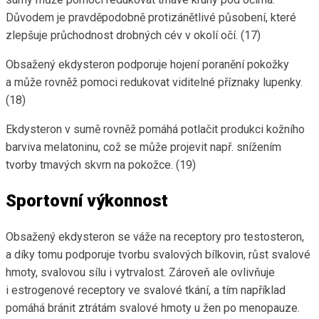
Důvodem je pravděpodobně protizánětlivé působení, které
zlepšuje průchodnost drobných cév v okolí očí. (17)
Obsažený ekdysteron podporuje hojení poranění pokožky
a může rovněž pomoci redukovat viditelné příznaky lupenky.
(18)
Ekdysteron v sumě rovněž pomáhá potlačit produkci kožního
barviva melatoninu, což se může projevit např. snížením
tvorby tmavých skvrn na pokožce. (19)
Sportovní výkonnost
Obsažený ekdysteron se váže na receptory pro testosteron,
a díky tomu podporuje tvorbu svalových bílkovin, růst svalové
hmoty, svalovou sílu i vytrvalost. Zároveň ale ovlivňuje
i estrogenové receptory ve svalové tkání, a tím například
pomáhá bránit ztrátám svalové hmoty u žen po menopauze.