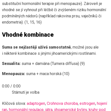
substituční hormonální terapie při menopauze). Zároveň je
vhodné se jí vyhnout při léčbě či zvýšeném riziku hormonální
podmíněných nádorů (například rakovina prsu, vaječníků či
endometria). (1, 15, 16)
Vhodné kombinace
Suma se nejčastěji užívá samostatně
, možné jsou ale
i některé kombinace s jinými jihoamerickými rostlinami.
Sexualita:
suma + damiána (Turnera diffusa) (9)
Menopauza:
suma + maca horská (10)
0:00
/
0:00
Stárnutí je volba
Klíčová slova:
adaptogen
,
Crohnova choroba
,
estrogen
,
hojení
ran
,
hormonální regulace
,
játra
,
jihoamerické byliny
,
kruhy pod