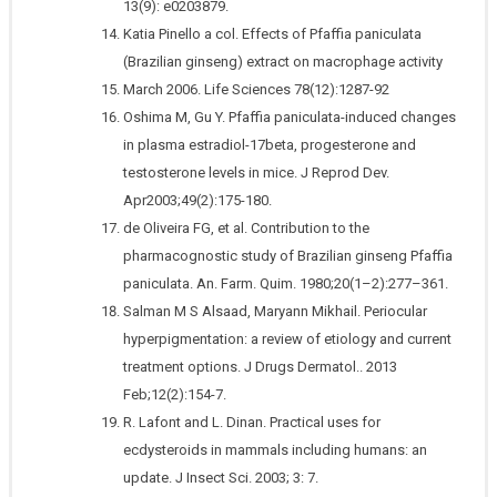
13(9): e0203879.
Katia Pinello a col. Effects of Pfaffia paniculata
(Brazilian ginseng) extract on macrophage activity
March 2006. Life Sciences 78(12):1287-92
Oshima M, Gu Y. Pfaffia paniculata-induced changes
in plasma estradiol-17beta, progesterone and
testosterone levels in mice. J Reprod Dev.
Apr2003;49(2):175-180.
de Oliveira FG, et al. Contribution to the
pharmacognostic study of Brazilian ginseng Pfaffia
paniculata. An. Farm. Quim. 1980;20(1–2):277–361.
Salman M S Alsaad, Maryann Mikhail. Periocular
hyperpigmentation: a review of etiology and current
treatment options. J Drugs Dermatol.. 2013
Feb;12(2):154-7.
R. Lafont and L. Dinan. Practical uses for
ecdysteroids in mammals including humans: an
update. J Insect Sci. 2003; 3: 7.