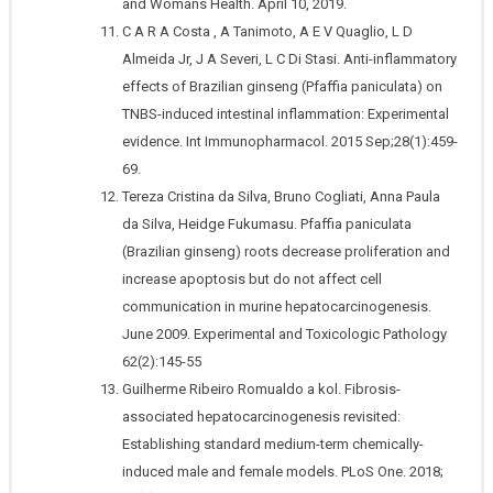
and Womans Health. April 10, 2019.
C A R A Costa , A Tanimoto, A E V Quaglio, L D
Almeida Jr, J A Severi, L C Di Stasi. Anti-inflammatory
effects of Brazilian ginseng (Pfaffia paniculata) on
TNBS-induced intestinal inflammation: Experimental
evidence. Int Immunopharmacol. 2015 Sep;28(1):459-
69.
Tereza Cristina da Silva, Bruno Cogliati, Anna Paula
da Silva, Heidge Fukumasu. Pfaffia paniculata
(Brazilian ginseng) roots decrease proliferation and
increase apoptosis but do not affect cell
communication in murine hepatocarcinogenesis.
June 2009. Experimental and Toxicologic Pathology
62(2):145-55
Guilherme Ribeiro Romualdo a kol. Fibrosis-
associated hepatocarcinogenesis revisited:
Establishing standard medium-term chemically-
induced male and female models. PLoS One. 2018;