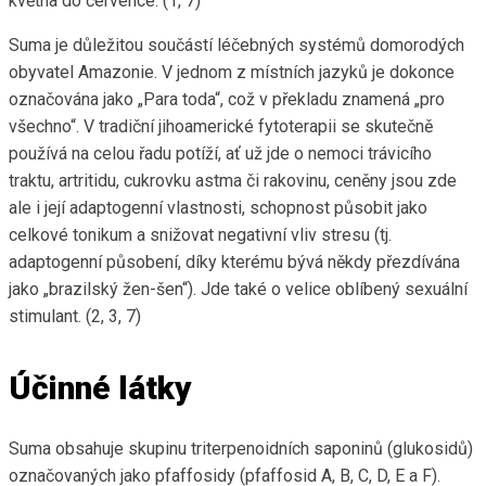
května do července. (1, 7)
Suma je důležitou součástí léčebných systémů domorodých
obyvatel Amazonie. V jednom z místních jazyků je dokonce
označována jako „Para toda“, což v překladu znamená „pro
všechno“. V tradiční jihoamerické fytoterapii se skutečně
používá na celou řadu potíží, ať už jde o nemoci trávicího
traktu, artritidu, cukrovku astma či rakovinu, ceněny jsou zde
ale i její adaptogenní vlastnosti, schopnost působit jako
celkové tonikum a snižovat negativní vliv stresu (tj.
adaptogenní působení, díky kterému bývá někdy přezdívána
jako „brazilský žen-šen“). Jde také o velice oblíbený sexuální
stimulant. (2, 3, 7)
Účinné látky
Suma obsahuje skupinu triterpenoidních saponinů (glukosidů)
označovaných jako pfaffosidy (pfaffosid A, B, C, D, E a F).