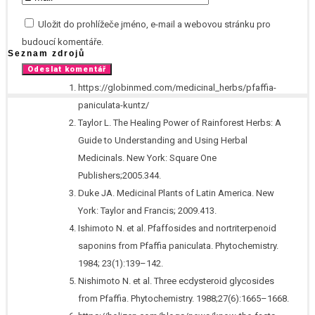
Uložit do prohlížeče jméno, e-mail a webovou stránku pro
budoucí komentáře.
Seznam zdrojů
https://globinmed.com/medicinal_herbs/pfaffia-
paniculata-kuntz/
Taylor L. The Healing Power of Rainforest Herbs: A
Guide to Understanding and Using Herbal
Medicinals. New York: Square One
Publishers;2005.344.
Duke JA. Medicinal Plants of Latin America. New
York: Taylor and Francis; 2009.413.
Ishimoto N. et al. Pfaffosides and nortriterpenoid
saponins from Pfaffia paniculata. Phytochemistry.
1984; 23(1):139–142.
Nishimoto N. et al. Three ecdysteroid glycosides
from Pfaffia. Phytochemistry. 1988;27(6):1665–1668.