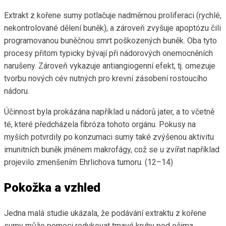
Extrakt z kořene sumy potlačuje nadměrnou proliferaci (rychlé,
nekontrolované dělení buněk), a zároveň zvyšuje apoptózu čili
programovanou buněčnou smrt poškozených buněk. Oba tyto
procesy přitom typicky bývají při nádorových onemocněních
narušeny. Zároveň vykazuje antiangiogenní efekt, tj. omezuje
tvorbu nových cév nutných pro krevní zásobení rostoucího
nádoru.
Účinnost byla prokázána například u nádorů jater, a to včetně
té, které předcházela fibróza tohoto orgánu. Pokusy na
myších potvrdily po konzumaci sumy také zvýšenou aktivitu
imunitních buněk jménem makrofágy, což se u zvířat například
projevilo zmenšením Ehrlichova tumoru. (12–14)
Pokožka a vzhled
Jedna malá studie ukázala, že podávání extraktu z kořene
sumy může pomoci redukovat tmavé kruhy pod očima.