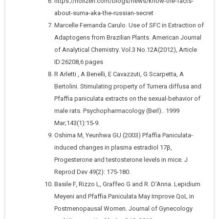
https://holizen.com/blogs/news/know-the-facts-
about-suma-aka-the-russian-secret
Marcelle Fernanda Carulo. Use of SFC in Extraction of
Adaptogens from Brazilian Plants. American Journal
of Analytical Chemistry. Vol.3 No.12A(2012), Article
ID:26208,6 pages
R Arletti , A Benelli, E Cavazzuti, G Scarpetta, A
Bertolini. Stimulating property of Turnera diffusa and
Pfaffia paniculata extracts on the sexual-behavior of
male rats. Psychopharmacology (Berl).. 1999
Mar;143(1):15-9.
Oshima M, Yeunhwa GU (2003) Pfaffia Paniculata-
induced changes in plasma estradiol 17β,
Progesterone and testosterone levels in mice. J
Reprod Dev 49(2): 175-180.
Basile F, Rizzo L, Graffeo G and R. D’Anna. Lepidium
Meyeni and Pfaffia Paniculata May Improve QoL in
Postmenopausal Women. Journal of Gynecology