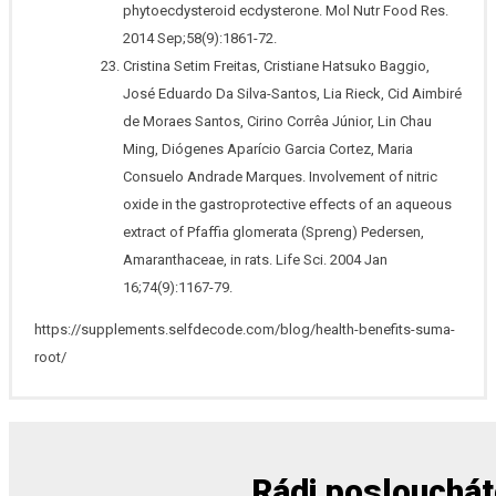
phytoecdysteroid ecdysterone. Mol Nutr Food Res.
2014 Sep;58(9):1861-72.
Cristina Setim Freitas, Cristiane Hatsuko Baggio,
José Eduardo Da Silva-Santos, Lia Rieck, Cid Aimbiré
de Moraes Santos, Cirino Corrêa Júnior, Lin Chau
Ming, Diógenes Aparício Garcia Cortez, Maria
Consuelo Andrade Marques. Involvement of nitric
oxide in the gastroprotective effects of an aqueous
extract of Pfaffia glomerata (Spreng) Pedersen,
Amaranthaceae, in rats. Life Sci. 2004 Jan
16;74(9):1167-79.
https://supplements.selfdecode.com/blog/health-benefits-suma-
root/
Rádi poslouchá