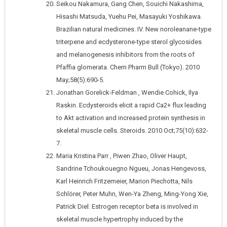
Seikou Nakamura, Gang Chen, Souichi Nakashima,
Hisashi Matsuda, Yuehu Pei, Masayuki Yoshikawa.
Brazilian natural medicines. IV. New noroleanane-type
triterpene and ecdysterone-type sterol glycosides
and melanogenesis inhibitors from the roots of
Pfaffia glomerata. Chem Pharm Bull (Tokyo). 2010
May;58(5):690-5.
Jonathan Gorelick-Feldman , Wendie Cohick, Ilya
Raskin. Ecdysteroids elicit a rapid Ca2+ flux leading
to Akt activation and increased protein synthesis in
skeletal muscle cells. Steroids. 2010 Oct;75(10):632-
7.
Maria Kristina Parr , Piwen Zhao, Oliver Haupt,
Sandrine Tchoukouegno Ngueu, Jonas Hengevoss,
Karl Heinrich Fritzemeier, Marion Piechotta, Nils
Schlörer, Peter Muhn, Wen-Ya Zheng, Ming-Yong Xie,
Patrick Diel. Estrogen receptor beta is involved in
skeletal muscle hypertrophy induced by the