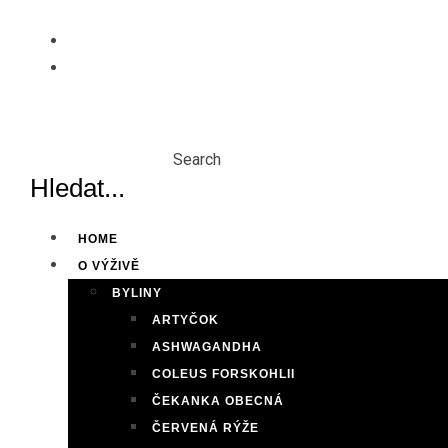
Skip
to
content
Search
HOME
O VÝŽIVĚ
BYLINY
ARTYČOK
ASHWAGANDHA
COLEUS FORSKOHLII
ČEKANKA OBECNÁ
ČERVENÁ RÝŽE