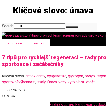
Klíčové slovo: únava
Search
EPIGENETIKA V PRAXI
7 tipů pro rychlejší regeneraci – rady p
sportovce i začátečníky
Klíčová slova:
antioxidanty
,
epigenetika
,
glykogen
,
pohyb
,
regen
sportovní výkonnost
,
svaly
,
únava
,
vazy
,
vytrvalost
,
zánět
EPIVYZIVA.CZ
/
18. 3. 2026