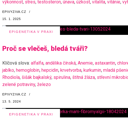
výkonnost
,
stres
,
testosteron
,
únava
,
úzkost
,
vitalita
,
vitánie
,
vy
EPIVYZIVA.CZ
/
15. 1. 2025
EPIGENETIKA V PRAXI
Proč se vlečeš, bledá tváři?
Klíčová slova:
alfalfa
,
andělika čínská
,
Anemie
,
astaxantin
,
chlor
jablko
,
hemoglobin
,
hepcidin
,
krvetvorba
,
kurkumin
,
mladá pšeni
Rhodiola
,
šišák bajkalský
,
spirulina
,
štítná žláza
,
střevní mikrob
zelené potraviny
,
železo
EPIVYZIVA.CZ
/
13. 5. 2024
EPIGENETIKA V PRAXI