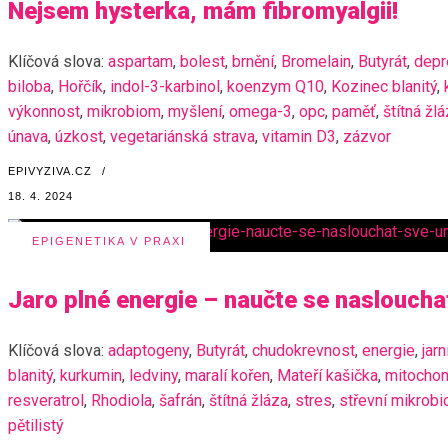
Nejsem hysterka, mám fibromyalgii!
Klíčová slova:
aspartam
,
bolest
,
brnění
,
Bromelain
,
Butyrát
,
depr
biloba
,
Hořčík
,
indol-3-karbinol
,
koenzym Q10
,
Kozinec blanitý
,
výkonnost
,
mikrobiom
,
myšlení
,
omega-3
,
opc
,
paměť
,
štítná žl
únava
,
úzkost
,
vegetariánská strava
,
vitamin D3
,
zázvor
EPIVYZIVA.CZ
/
18. 4. 2024
EPIGENETIKA V PRAXI
Jaro plné energie – naučte se nasloucha
Klíčová slova:
adaptogeny
,
Butyrát
,
chudokrevnost
,
energie
,
jar
blanitý
,
kurkumin
,
ledviny
,
maralí kořen
,
Mateří kašička
,
mitochon
resveratrol
,
Rhodiola
,
šafrán
,
štítná žláza
,
stres
,
střevní mikrob
pětilistý