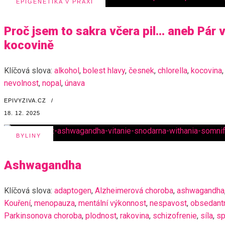
EPIGENETIKA V PRAXI
Proč jsem to sakra včera pil… aneb Pár 
kocovině
Klíčová slova:
alkohol
,
bolest hlavy
,
česnek
,
chlorella
,
kocovina
,
nevolnost
,
nopal
,
únava
EPIVYZIVA.CZ
/
18. 12. 2025
BYLINY
Ashwagandha
Klíčová slova:
adaptogen
,
Alzheimerová choroba
,
ashwagandha
Kouření
,
menopauza
,
mentální výkonnost
,
nespavost
,
obsedantn
Parkinsonova choroba
,
plodnost
,
rakovina
,
schizofrenie
,
síla
,
sp