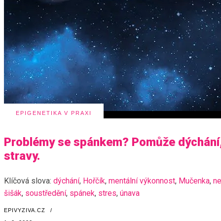
EPIGENETIKA V PRAXI
Problémy se spánkem? Pomůže dýchání, 
stravy.
Klíčová slova:
dýchání
,
Hořčík
,
mentální výkonnost
,
Mučenka
,
n
šišák
,
soustředění
,
spánek
,
stres
,
únava
EPIVYZIVA.CZ
/