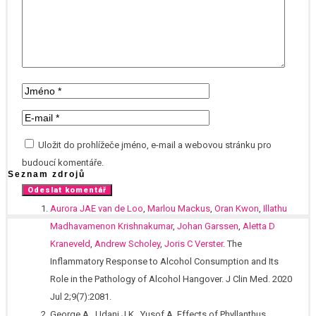
Uložit do prohlížeče jméno, e-mail a webovou stránku pro
budoucí komentáře.
Seznam zdrojů
Aurora JAE van de Loo
,
Marlou Mackus
,
Oran Kwon
,
Illathu
Madhavamenon Krishnakumar
,
Johan Garssen
,
Aletta D
Kraneveld
,
Andrew Scholey
,
Joris C Verster
. The
Inflammatory Response to Alcohol Consumption and Its
Role in the Pathology of Alcohol Hangover. J Clin Med. 2020
Jul 2;9(7):2081.
George A., Udani J.K., Yusof A. Effects of Phyllanthus