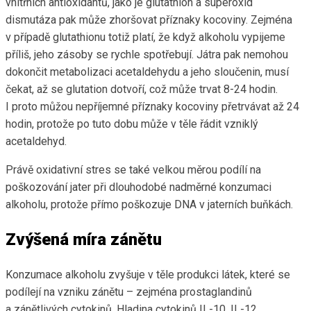
vnitřních antioxidantů, jako je glutathion a superoxid
dismutáza pak může zhoršovat příznaky kocoviny. Zejména
v případě glutathionu totiž platí, že když alkoholu vypijeme
příliš, jeho zásoby se rychle spotřebují. Játra pak nemohou
dokončit metabolizaci acetaldehydu a jeho sloučenin, musí
čekat, až se glutation dotvoří, což může trvat 8-24 hodin.
I proto můžou nepříjemné příznaky kocoviny přetrvávat až 24
hodin, protože po tuto dobu může v těle řádit vzniklý
acetaldehyd.
Právě oxidativní stres se také velkou měrou podílí na
poškozování jater při dlouhodobé nadměrné konzumaci
alkoholu, protože přímo poškozuje DNA v jaterních buňkách.
Zvýšená míra zánětu
Konzumace alkoholu zvyšuje v těle produkci látek, které se
podílejí na vzniku zánětu – zejména prostaglandinů
a zánětlivých cytokinů. Hladina cytokinů IL-10, IL-12