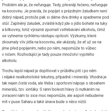
Problém ale je, že nefunguje. Tedy, přesněji řečeno, nefunguje
na kocovinu. Je pravda, že popíjet s prázdným žaludkem není
dobrý nápad, protože pak si dáme dva drinky a spadneme pod
stůl. Zaplněný žaludek, zvláště když jde o jídlo bohaté na tuky
a bílkoviny, totiž výrazně zpomalí vstřebávání alkoholu, čímž
se vyhneme rychlému nástupu opilosti. Výzkumy, které
zkoumaly vliv jídla na kocovinu, ale ukázaly, že ať už se na
jíme před popíjením, nebo po něm, nepomůže to vůbec
v ničem. Rozhodující je tady pouze množství vypitého
alkoholu.
Trochu lepší nápad je doplňovat v průběhu pití i po něm
i nějaké nealkoholické tekutiny, případně i minerály. Vhodná je
tak nejen čistá voda, ale třeba i sportovní nápoje s obsahem
minerálů, tzv. ionťáky. S ranní bolestí hlavy či nutkáním na
zvracení nám to sice moc nepomůže, ale aspoň nebudeme
mít v puse Saharu a také únava bude o něco nižší.