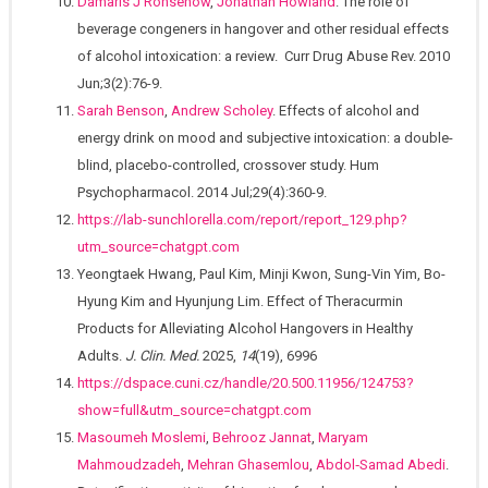
Damaris J Rohsenow
,
Jonathan Howland
. The role of
beverage congeners in hangover and other residual effects
of alcohol intoxication: a review. Curr Drug Abuse Rev. 2010
Jun;3(2):76-9.
Sarah Benson
,
Andrew Scholey
. Effects of alcohol and
energy drink on mood and subjective intoxication: a double-
blind, placebo-controlled, crossover study. Hum
Psychopharmacol. 2014 Jul;29(4):360-9.
https://lab-sunchlorella.com/report/report_129.php?
utm_source=chatgpt.com
Yeongtaek Hwang, Paul Kim, Minji Kwon, Sung-Vin Yim, Bo-
Hyung Kim and Hyunjung Lim. Effect of Theracurmin
Products for Alleviating Alcohol Hangovers in Healthy
Adults.
J. Clin. Med.
2025,
14
(19), 6996
https://dspace.cuni.cz/handle/20.500.11956/124753?
show=full&utm_source=chatgpt.com
Masoumeh Moslemi
,
Behrooz Jannat
,
Maryam
Mahmoudzadeh
,
Mehran Ghasemlou
,
Abdol‐Samad Abedi
.