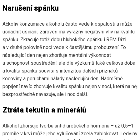
Narušení spánku
Ačkoliv konzumace alkoholu často vede k ospalosti a může
usnadnit usínání, zároveň má výrazný negativní vliv na kvalitu
spánku. Zkracuje totiž dobu hlubokého spánku i REM fázi
a v druhé polovině noci vede k častějšímu probouzení. To
následující den nejen zhoršuje mentální výkonnost
a schopnost soustředění, ale dle výzkumů také celková doba
a kvalita spánku souvisí s intenzitou dalších příznaků
kocoviny a poruchami nálady následující den. Nadměrné
popíjení navíc zhoršuje kvalitu spánku nejen v noci, která na něj
bezprostředně navazuje, ale i noc další.
Ztráta tekutin a minerálů
Alkohol zhoršuje tvorbu antidiuretického hormonu – už 0,5–1
promile v krvi může jeho vylučování zcela zablokovat. Ledviny