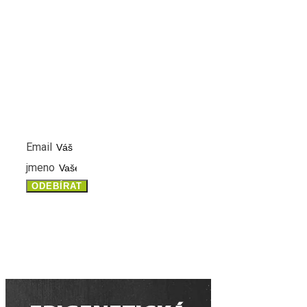
NEWSLETTER
PŘIHLASTE SE K ODBĚRU NOVINEK A MĚJTE VŽDY ČE
INFORMACE
Email
jmeno
ODEBÍRAT