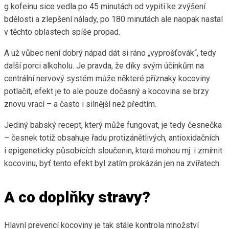
g kofeinu sice vedla po 45 minutách od vypití ke zvýšení
bdělosti a zlepšení nálady, po 180 minutách ale naopak nastal
v těchto oblastech spíše propad.
A už vůbec není dobrý nápad dát si ráno „vyprošťovák“, tedy
další porci alkoholu. Je pravda, že díky svým účinkům na
centrální nervový systém může některé příznaky kocoviny
potlačit, efekt je to ale pouze dočasný a kocovina se brzy
znovu vrací – a často i silnější než předtím.
Jediný babský recept, který může fungovat, je tedy česnečka
– česnek totiž obsahuje řadu protizánětlivých, antioxidačních
i epigeneticky působících sloučenin, které mohou mj. i zmírnit
kocovinu, byť tento efekt byl zatím prokázán jen na zvířatech.
A co doplňky stravy?
Hlavní prevencí kocoviny je tak stále kontrola množství