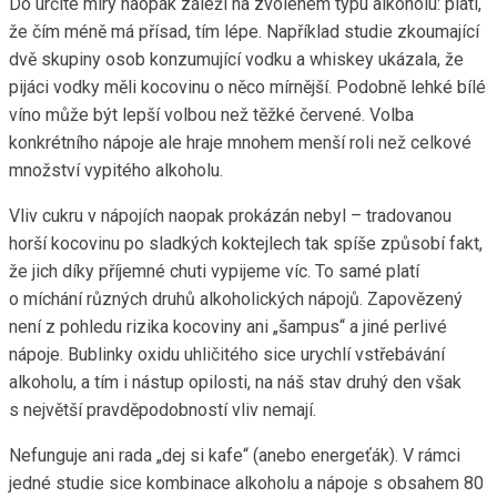
Do určité míry naopak záleží na zvoleném typu alkoholu: platí,
že čím méně má přísad, tím lépe. Například studie zkoumající
dvě skupiny osob konzumující vodku a whiskey ukázala, že
pijáci vodky měli kocovinu o něco mírnější. Podobně lehké bílé
víno může být lepší volbou než těžké červené. Volba
konkrétního nápoje ale hraje mnohem menší roli než celkové
množství vypitého alkoholu.
Vliv cukru v nápojích naopak prokázán nebyl – tradovanou
horší kocovinu po sladkých koktejlech tak spíše způsobí fakt,
že jich díky příjemné chuti vypijeme víc. To samé platí
o míchání různých druhů alkoholických nápojů. Zapovězený
není z pohledu rizika kocoviny ani „šampus“ a jiné perlivé
nápoje. Bublinky oxidu uhličitého sice urychlí vstřebávání
alkoholu, a tím i nástup opilosti, na náš stav druhý den však
s největší pravděpodobností vliv nemají.
Nefunguje ani rada „dej si kafe“ (anebo energeťák). V rámci
jedné studie sice kombinace alkoholu a nápoje s obsahem 80