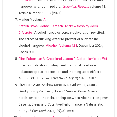
hangover: a randomized trial.
Scientific Reports
volume 11,
Article number: 13397 (2021).
Marlou Mackus,
Ann-
Kathrin Stock
,
Johan Garssen
,
Andrew Scholey
,
Joris
C. Verster
. Alcohol hangover versus dehydration revisited:
The effect of drinking water to prevent or alleviate the
alcohol hangover.
Alcohol
.
Volume 121
, December 2024,
Pages 9-18
Elisa Pabon
,
Ian M Greenlund
,
Jason R Carter
,
Harriet de Wit
.
Effects of alcohol on sleep and nocturnal heart rate:
Relationships to intoxication and morning‐after effects.
Alcohol Clin Exp Res. 2022 Sep 1;46(10):1875–1887.
Elizabeth Ayre, Andrew Scholey, David White, Grant J.
Devilly, Jordy Kaufman, Joris C. Verster, Corey Allen and
Sarah Benson. The Relationship between Alcohol Hangover
Severity, Sleep and Cognitive Performance; a Naturalistic
Study.
J. Clin. Med.
2021,
10
(23), 5691