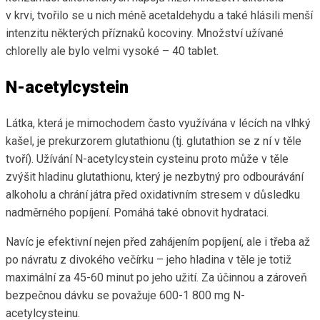
v krvi, tvořilo se u nich méně acetaldehydu a také hlásili menší
intenzitu některých příznaků kocoviny. Množství užívané
chlorelly ale bylo velmi vysoké – 40 tablet.
N-acetylcystein
Látka, která je mimochodem často využívána v lécích na vlhký
kašel, je prekurzorem glutathionu (tj. glutathion se z ní v těle
tvoří). Užívání N-acetylcystein cysteinu proto může v těle
zvýšit hladinu glutathionu, který je nezbytný pro odbourávání
alkoholu a chrání játra před oxidativním stresem v důsledku
nadměrného popíjení. Pomáhá také obnovit hydrataci.
Navíc je efektivní nejen před zahájením popíjení, ale i třeba až
po návratu z divokého večírku – jeho hladina v těle je totiž
maximální za 45-60 minut po jeho užití. Za účinnou a zároveň
bezpečnou dávku se považuje 600-1 800 mg N-
acetylcysteinu.