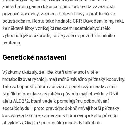
a interferonu gama dokonce přímo odpovídá závažnosti
příznaků kocoviny, zejména bolestí hlavy a problémů se
soustředěním. Roste také hodnota CRP. Důvodem je mj. fakt,
že některé látky vznikající reakcemi acetaldehydu tělo
vyhodnotí jako cizorodé, což vyvolá odpověď imunitního
systému.
Genetické nastavení
Výzkumy ukázaly, že lidé, kteří umí etanol v těle
metabolizovat rychleji, mají méně závažné příznaky kocoviny.
Tato schopnost přitom souvisí s genetickým nastavením.
Například populace asijského původu mají obvykle v DNA
alelu ALD2*2, která vede k pomalejšímu odbourávání
acetaldehydu. I proto pravděpodobně mívají horší příznaky
kocoviny a také ji ve srovnání s lidmi evropského původu
obvykle zažívají už po menším množství alkoholu.