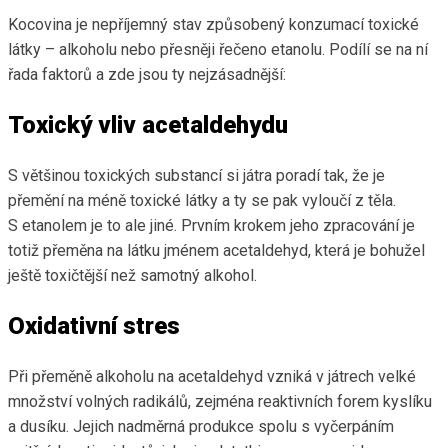
Kocovina je nepříjemný stav způsobený konzumací toxické
látky – alkoholu nebo přesněji řečeno etanolu. Podílí se na ní
řada faktorů a zde jsou ty nejzásadnější:
Toxický vliv acetaldehydu
S většinou toxických substancí si játra poradí tak, že je
přemění na méně toxické látky a ty se pak vyloučí z těla.
S etanolem je to ale jiné. Prvním krokem jeho zpracování je
totiž přeměna na látku jménem acetaldehyd, která je bohužel
ještě toxičtější než samotný alkohol.
Oxidativní stres
Při přeměně alkoholu na acetaldehyd vzniká v játrech velké
množství volných radikálů, zejména reaktivních forem kyslíku
a dusíku. Jejich nadměrná produkce spolu s vyčerpáním