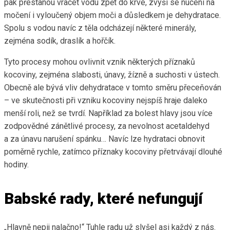
pak přestanou vracet vodu zpět do krve, zvýší se nucení na
močení i vyloučený objem moči a důsledkem je dehydratace.
Spolu s vodou navíc z těla odcházejí některé minerály,
zejména sodík, draslík a hořčík.
Tyto procesy mohou ovlivnit vznik některých příznaků
kocoviny, zejména slabosti, únavy, žízně a suchosti v ústech.
Obecně ale bývá vliv dehydratace v tomto směru přeceňován
– ve skutečnosti při vzniku kocoviny nejspíš hraje daleko
menší roli, než se tvrdí. Například za bolest hlavy jsou více
zodpovědné zánětlivé procesy, za nevolnost acetaldehyd
a za únavu narušení spánku… Navíc lze hydrataci obnovit
poměrně rychle, zatímco příznaky kocoviny přetrvávají dlouhé
hodiny.
Babské rady, které nefungují
„Hlavně nepij nalačno!“ Tuhle radu už slyšel asi každý z nás.