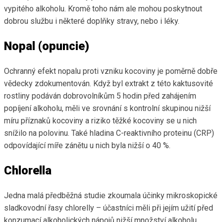
vypitého alkoholu. Kromě toho nám ale mohou poskytnout
dobrou službu i některé doplňky stravy, nebo i léky.
Nopal (opuncie)
Ochranný efekt nopalu proti vzniku kocoviny je poměrně dobře
vědecky zdokumentován. Když byl extrakt z této kaktusovité
rostliny podáván dobrovolníkům 5 hodin před zahájením
popíjení alkoholu, měli ve srovnání s kontrolní skupinou nižší
míru příznaků kocoviny a riziko těžké kocoviny se u nich
snížilo na polovinu. Také hladina C-reaktivního proteinu (CRP)
odpovídající míře zánětu u nich byla nižší o 40 %.
Chlorella
Jedna malá předběžná studie zkoumala účinky mikroskopické
sladkovodní řasy chlorelly – účastníci měli při jejím užití před
konzumací alkoholických nápojů nižší množství alkoholu