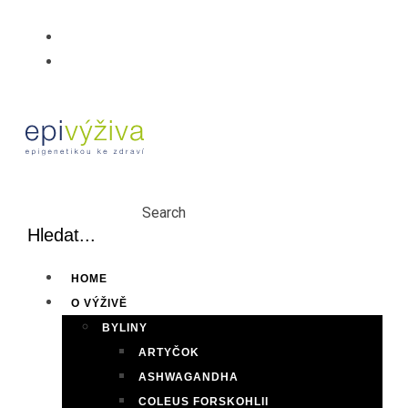
Skip
to
content
Search
HOME
O VÝŽIVĚ
BYLINY
ARTYČOK
ASHWAGANDHA
COLEUS FORSKOHLII