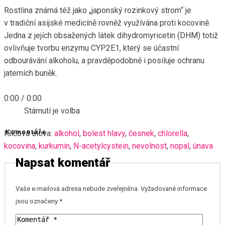
Rostlina známá též jako „japonský rozinkový strom“ je
v tradiční asijské medicíně rovněž využívána proti kocovině.
Jedna z jejích obsažených látek dihydromyricetin (DHM) totiž
ovlivňuje tvorbu enzymu CYP2E1, který se účastní
odbourávání alkoholu, a pravděpodobně i posiluje ochranu
jaterních buněk.
0:00
/
0:00
Stárnutí je volba
Klíčová slova:
Komentáře
alkohol
,
bolest hlavy
,
česnek
,
chlorella
,
kocovina
,
kurkumin
,
N-acetylcystein
,
nevolnost
,
nopal
,
únava
Napsat komentář
Vaše e-mailová adresa nebude zveřejněna.
Vyžadované informace
jsou označeny
*