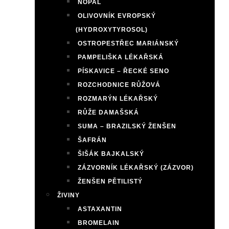
NOPAL
OLIVOVNÍK EVROPSKÝ
(HYDROXYTYROSOL)
OSTROPESTŘEC MARIÁNSKÝ
PAMPELIŠKA LÉKAŘSKÁ
PÍSKAVICE – ŘECKÉ SENO
ROZCHODNICE RŮŽOVÁ
ROZMARÝN LÉKAŘSKÝ
RŮŽE DAMAŠSKÁ
SUMA – BRAZILSKÝ ŽENŠEN
ŠAFRÁN
ŠIŠÁK BAJKALSKÝ
ZÁZVORNÍK LÉKAŘSKÝ (ZÁZVOR)
ŽENŠEN PĚTILISTÝ
ŽIVINY
ASTAXANTIN
BROMELAIN