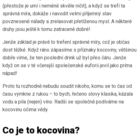
(přestože je umí i neméně skvěle ničit), a když se trefí ta
správná míra, dokáže i navodit velmi příjemný stav
povznesené nálady a zrelaxovat přetíženou mysl. A některé
druhy jsou ještě k tomu zatraceně dobré!
Jenže základ je právě to trefení správné míry, což je občas
dost těžké. Když ráno zápasíme s příznaky kocoviny, většinou
dobře víme, že ten poslední drink už byl přes čáru. Jenže
když on se v té včerejší společenské euforii jevil jako príma
nápad!
Proto tu rozhodně nebudu soudit nikoho, komu se to čas od
času vymkne z rukou – to bych, řečeno slovy klasika, kázala
vodu a pila (nejen) víno. Radši se společně podíváme na
kocovinu očima vědy.
Co je to kocovina?