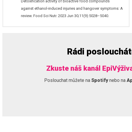
Detoxification activity of bioactive food compounds
against ethanol‐induced injuries and hangover symptoms: A
review. Food Sci Nutr. 2023 Jun 30;11(9):5028–5040.
Rádi poslouchá
Zkuste náš kanál EpiVýživ
Poslouchat můžete na
Spotify
nebo na
Ap