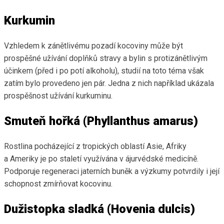
Kurkumin
Vzhledem k zánětlivému pozadí kocoviny může být
prospěšné užívání doplňků stravy a bylin s protizánětlivým
účinkem (před i po potí alkoholu), studií na toto téma však
zatím bylo provedeno jen pár. Jedna z nich například ukázala
prospěšnost užívání kurkuminu.
Smuteň hořká (Phyllanthus amarus)
Rostlina pocházející z tropických oblastí Asie, Afriky
a Ameriky je po staletí využívána v ájurvédské medicíně.
Podporuje regeneraci jaterních buněk a výzkumy potvrdily i její
schopnost zmírňovat kocovinu.
Dužistopka sladká (Hovenia dulcis)