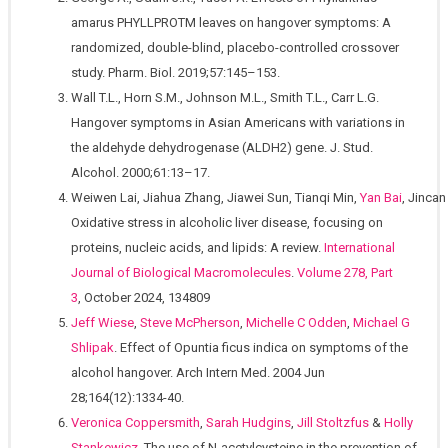
amarus PHYLLPROTM leaves on hangover symptoms: A
randomized, double-blind, placebo-controlled crossover
study. Pharm. Biol. 2019;57:145–153.
Wall T.L., Horn S.M., Johnson M.L., Smith T.L., Carr L.G.
Hangover symptoms in Asian Americans with variations in
the aldehyde dehydrogenase (ALDH2) gene. J. Stud.
Alcohol. 2000;61:13–17.
Weiwen Lai, Jiahua Zhang, Jiawei Sun, Tianqi Min,
Yan Bai
, Jincan
Oxidative stress in alcoholic liver disease, focusing on
proteins, nucleic acids, and lipids: A review.
International
Journal of Biological Macromolecules
.
Volume 278, Part
3
, October 2024, 134809
Jeff Wiese
,
Steve McPherson
,
Michelle C Odden
,
Michael G
Shlipak
. Effect of Opuntia ficus indica on symptoms of the
alcohol hangover. Arch Intern Med. 2004 Jun
28;164(12):1334-40.
Veronica Coppersmith
,
Sarah Hudgins
,
Jill Stoltzfus
&
Holly
Stankewicz
. The use of N-acetylcysteine in the prevention of