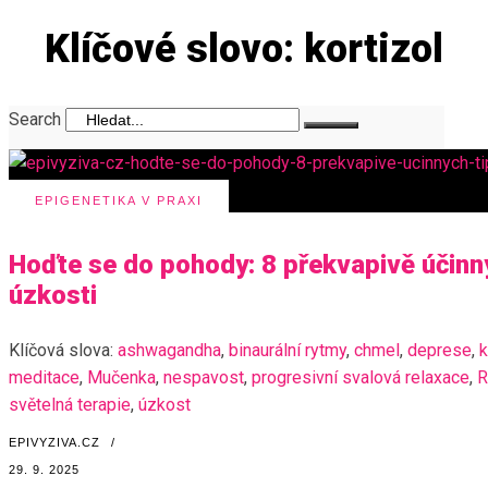
Klíčové slovo: kortizol
Search
EPIGENETIKA V PRAXI
Hoďte se do pohody: 8 překvapivě účinný
úzkosti
Klíčová slova:
ashwagandha
,
binaurální rytmy
,
chmel
,
deprese
,
k
meditace
,
Mučenka
,
nespavost
,
progresivní svalová relaxace
,
R
světelná terapie
,
úzkost
EPIVYZIVA.CZ
/
29. 9. 2025