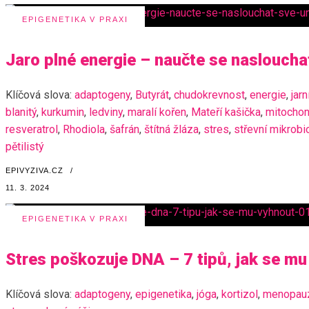
EPIGENETIKA V PRAXI
Jaro plné energie – naučte se nasloucha
Klíčová slova:
adaptogeny
,
Butyrát
,
chudokrevnost
,
energie
,
jar
blanitý
,
kurkumin
,
ledviny
,
maralí kořen
,
Mateří kašička
,
mitochon
resveratrol
,
Rhodiola
,
šafrán
,
štítná žláza
,
stres
,
střevní mikrob
pětilistý
EPIVYZIVA.CZ
/
11. 3. 2024
EPIGENETIKA V PRAXI
Stres poškozuje DNA – 7 tipů, jak se mu
Klíčová slova:
adaptogeny
,
epigenetika
,
jóga
,
kortizol
,
menopau