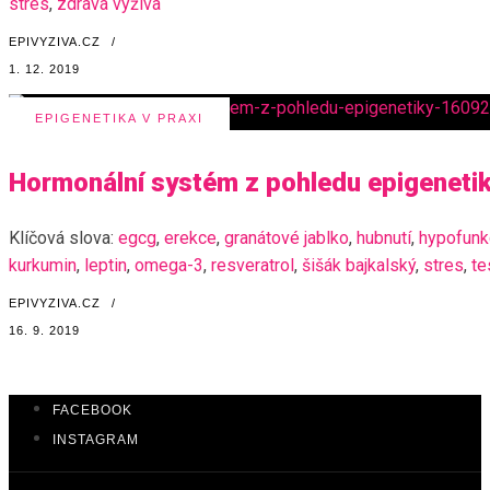
stres
,
zdravá výživa
EPIVYZIVA.CZ
/
1. 12. 2019
EPIGENETIKA V PRAXI
Hormonální systém z pohledu epigeneti
Klíčová slova:
egcg
,
erekce
,
granátové jablko
,
hubnutí
,
hypofunkc
kurkumin
,
leptin
,
omega-3
,
resveratrol
,
šišák bajkalský
,
stres
,
te
EPIVYZIVA.CZ
/
16. 9. 2019
FACEBOOK
INSTAGRAM