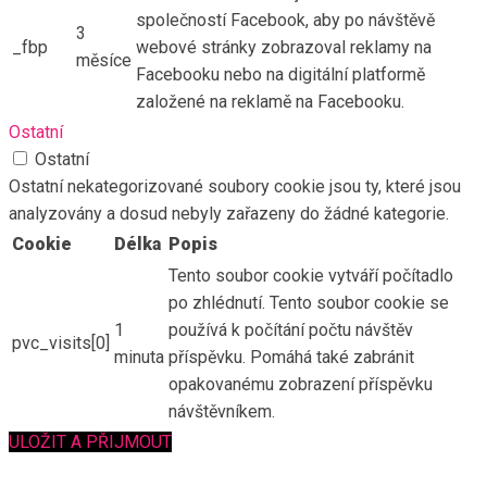
společností Facebook, aby po návštěvě
3
_fbp
webové stránky zobrazoval reklamy na
měsíce
Facebooku nebo na digitální platformě
založené na reklamě na Facebooku.
Ostatní
Ostatní
Ostatní nekategorizované soubory cookie jsou ty, které jsou
analyzovány a dosud nebyly zařazeny do žádné kategorie.
Cookie
Délka
Popis
Tento soubor cookie vytváří počítadlo
po zhlédnutí. Tento soubor cookie se
1
používá k počítání počtu návštěv
pvc_visits[0]
minuta
příspěvku. Pomáhá také zabránit
opakovanému zobrazení příspěvku
návštěvníkem.
ULOŽIT A PŘIJMOUT