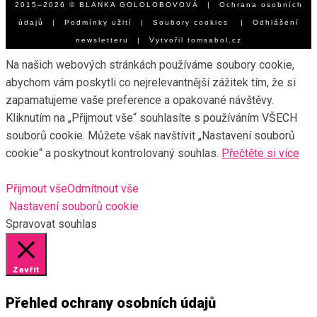
2015–2026 © BLANKA GOLOLOBOVOVÁ |
Ochrana osobních
údajů
|
Podmínky užití
|
Soubory cookies
|
Odhlášení
newsletteru
| Vytvořil
tomsabol.cz
Na našich webových stránkách používáme soubory cookie,
abychom vám poskytli co nejrelevantnější zážitek tím, že si
zapamatujeme vaše preference a opakované návštěvy.
Kliknutím na „Přijmout vše“ souhlasíte s používáním VŠECH
souborů cookie. Můžete však navštívit „Nastavení souborů
cookie“ a poskytnout kontrolovaný souhlas.
Přečtěte si více
Přijmout vše
Odmítnout vše
Nastavení souborů cookie
Spravovat souhlas
Zavřít
Přehled ochrany osobních údajů