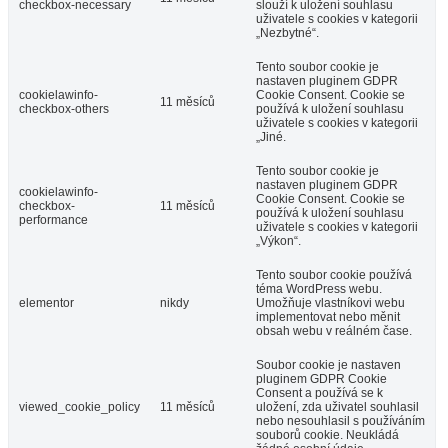
web používáte. Tyto soubory cookie budou ve vašem
prohlížeči uloženy pouze s vaším souhlasem. Máte také
možnost odhlásit se z těchto souborů cookie. Ale odhlášení
některých z těchto souborů cookie může ovlivnit váš zážitek
z prohlížení.
Nezbytný
Nezbytný
Vždy povoleno
Nezbytné soubory cookie jsou naprosto nezbytné pro
správné fungování webu. Tyto soubory cookie anonymně
zajišťují základní funkce a bezpečnostní prvky webu.
Cookie
Délka
Popis
Tento soubor cookie je
nastaven pluginem GDPR
Cookie Consent. Soubor
cookielawinfo-
11 měsíců
cookie se používá k uložení
checkbox-analytics
souhlasu uživatele s
používáním souborů cookie v
kategorii „Analytika“.