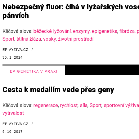
Nebezpečný fluor: číhá v lyžařských vosc
pánvích
Klíčová slova:
běžecké lyžování
,
enzymy
,
epigenetika
,
fibróza
,
Sport
,
štítná žláza
,
vosky
,
životní prostředí
EPIVYZIVA.CZ
/
30. 1. 2024