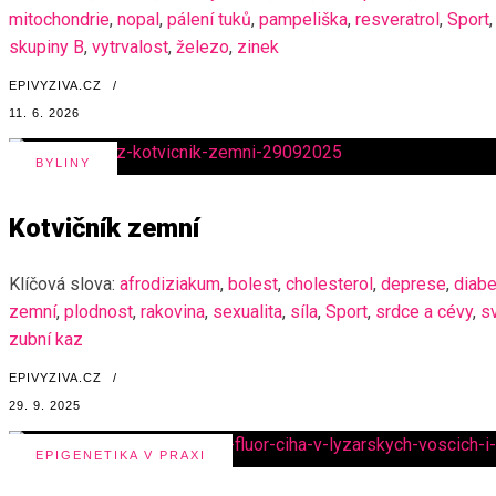
mitochondrie
,
nopal
,
pálení tuků
,
pampeliška
,
resveratrol
,
Sport
,
skupiny B
,
vytrvalost
,
železo
,
zinek
EPIVYZIVA.CZ
/
11. 6. 2026
BYLINY
Kotvičník zemní
Klíčová slova:
afrodiziakum
,
bolest
,
cholesterol
,
deprese
,
diab
zemní
,
plodnost
,
rakovina
,
sexualita
,
síla
,
Sport
,
srdce a cévy
,
s
zubní kaz
EPIVYZIVA.CZ
/
29. 9. 2025
EPIGENETIKA V PRAXI