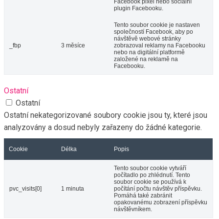
Nastaveno Googlem k
_gat_gtag_UA_71041054_1
1 minuta
rozlišení uživatelů.
Soubor cookie _gid
nainstalovaný službou
Google Analytics ukládá
informace o tom, jak
návštěvníci používají
webovou stránku, a
zároveň vytváří
_gid
1 den
analytickou zprávu o
výkonu webu. Některá
data, která jsou
shromažďována, zahrnují
počet návštěvníků, jejich
zdroj a stránky, které
anonymně navštěvují.
Reklama
Reklama
Reklamní soubory cookie se používají k poskytování
relevantních reklam a marketingových kampaní návštěvníkům.
Tyto soubory cookie sledují návštěvníky napříč webovými
stránkami a shromažďují informace za účelem poskytování
přizpůsobených reklam.