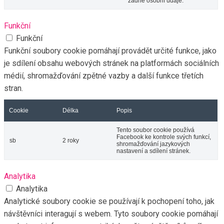
Soubor cookie je nastaven na
základě souhlasu s cookie
cookielawinfo-
GDPR k zaznamenání
11 měsíců
checkbox-functional
souhlasu uživatele pro
soubory cookie v kategorii
„Funkční“.
Tento soubor cookie je
nastaven pluginem GDPR
cookielawinfo-
Cookie Consent. Cookies
11 měsíců
checkbox-necessary
slouží k uložení souhlasu
uživatele s cookies v kategorii
„Nezbytné“.
Tento soubor cookie je
nastaven pluginem GDPR
cookielawinfo-
Cookie Consent. Cookie se
11 měsíců
checkbox-others
používá k uložení souhlasu
uživatele s cookies v kategorii
„Jiné.
Tento soubor cookie je
nastaven pluginem GDPR
cookielawinfo-
Cookie Consent. Cookie se
checkbox-
11 měsíců
používá k uložení souhlasu
performance
uživatele s cookies v kategorii
„Výkon“.
Tento soubor cookie používá
téma WordPress webu.