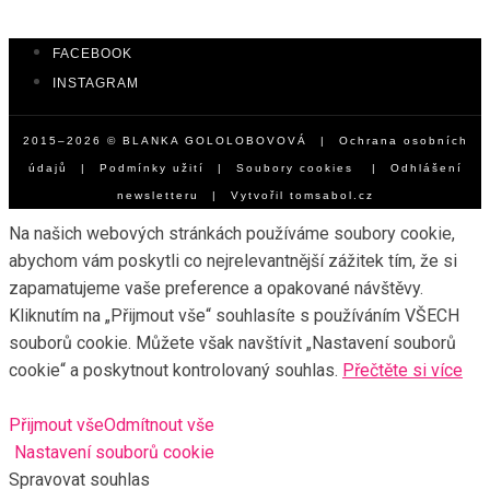
EPIGENETIKA V PRAXI
Cesta k medailím vede přes geny