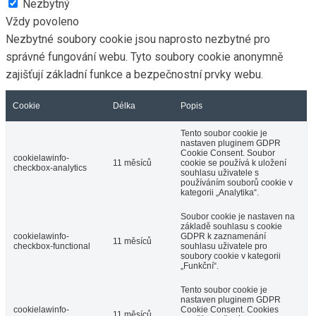
souborů cookie. Můžete však navštívit „Nastavení souborů
cookie“ a poskytnout kontrolovaný souhlas.
Přečtěte si více
Přijmout vše
Odmítnout vše
Nastavení souborů cookie
Spravovat souhlas
Zavřít
Přehled ochrany osobních údajů
Tento web používá soubory cookie ke zlepšení vašeho
zážitku při procházení webem. Z nich se ve vašem prohlížeči
ukládají soubory cookie, které jsou kategorizovány podle
potřeby, protože jsou nezbytné pro fungování základních
funkcí webu. Používáme také soubory cookie třetích stran,
které nám pomáhají analyzovat a porozumět tomu, jak tento