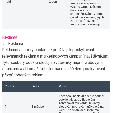
nastavení a sdílení stránek.
Analytika
Analytika
Analytické soubory cookie se používají k pochopení toho, jak
návštěvníci interagují s webem. Tyto soubory cookie pomáhají
poskytovat informace o metrikách počtu návštěvníků, míře
okamžitého opuštění, zdroji návštěvnosti atd.
Cookie
Délka
Popis
Soubor _ga cookie,
nainstalovaný službou
Google Analytics,
vypočítává údaje o
návštěvnících, relacích a
kampaních a také sleduje
_ga
2 roky
využití webu pro analytický
přehled webu. Soubor
cookie ukládá informace
anonymně a přiřazuje
náhodně vygenerované
číslo k rozpoznání
unikátních návštěvníků.