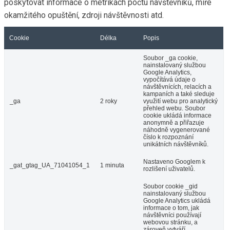
elementor
nikdy
Umožňuje vlastníkovi webu
implementovat nebo měnit
obsah webu v reálném čase.
Soubor cookie je nastaven
pluginem GDPR Cookie
Consent a používá se k
viewed_cookie_policy
11 měsíců
uložení, zda uživatel souhlasil
nebo nesouhlasil s používáním
souborů cookie. Neukládá
žádné osobní údaje.
Funkční
Funkční
Funkční soubory cookie pomáhají provádět určité funkce, jako
je sdílení obsahu webových stránek na platformách sociálních
médií, shromažďování zpětné vazby a další funkce třetích
stran.
Cookie
Délka
Popis
Tento soubor cookie používá
Facebook ke kontrole svých funkcí,
sb
2 roky
shromažďování jazykových