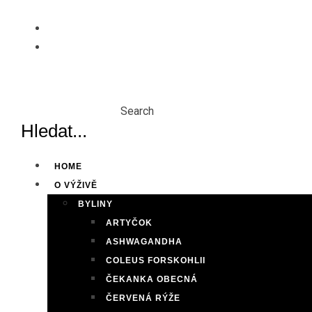
Skip
to
content
Search
HOME
O VÝŽIVĚ
BYLINY
ARTYČOK
ASHWAGANDHA
COLEUS FORSKOHLII
ČEKANKA OBECNÁ
ČERVENÁ RÝŽE