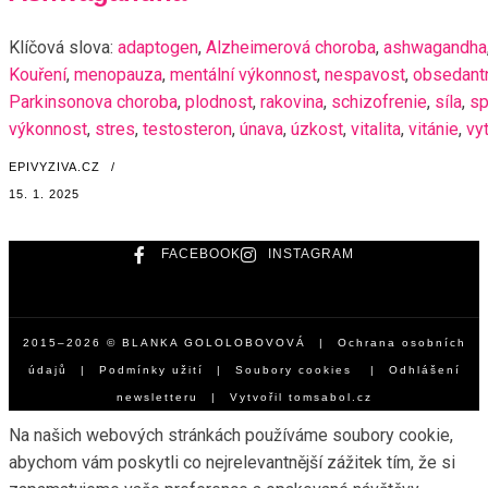
Klíčová slova:
adaptogen
,
Alzheimerová choroba
,
ashwagandha
Kouření
,
menopauza
,
mentální výkonnost
,
nespavost
,
obsedantn
Parkinsonova choroba
,
plodnost
,
rakovina
,
schizofrenie
,
síla
,
sp
výkonnost
,
stres
,
testosteron
,
únava
,
úzkost
,
vitalita
,
vitánie
,
vy
EPIVYZIVA.CZ
/
15. 1. 2025
FACEBOOK
INSTAGRAM
2015–2026 © BLANKA GOLOLOBOVOVÁ |
Ochrana osobních
údajů
|
Podmínky užití
|
Soubory cookies
|
Odhlášení
newsletteru
| Vytvořil
tomsabol.cz
Na našich webových stránkách používáme soubory cookie,
abychom vám poskytli co nejrelevantnější zážitek tím, že si