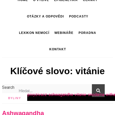
HOME
O VÝŽIVĚ
EPIGENETIKA
ČLÁNKY
OTÁZKY A ODPOVĚDI
PODCASTY
LEXIKON NEMOCÍ
WEBINÁŘE
PORADNA
KONTAKT
Klíčové slovo: vitánie
Search
BYLINY
Ashwagandha