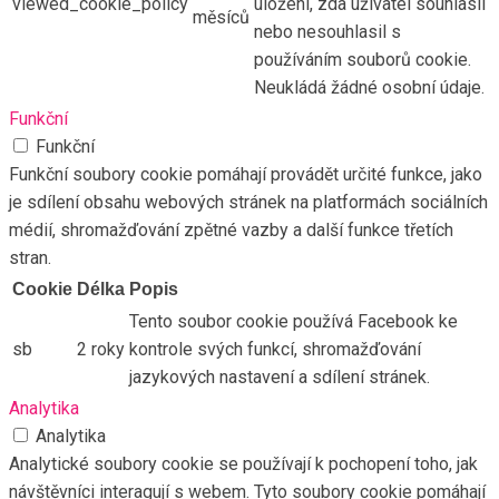
viewed_cookie_policy
uložení, zda uživatel souhlasil
měsíců
nebo nesouhlasil s
používáním souborů cookie.
Neukládá žádné osobní údaje.
Funkční
Funkční
Funkční soubory cookie pomáhají provádět určité funkce, jako
je sdílení obsahu webových stránek na platformách sociálních
médií, shromažďování zpětné vazby a další funkce třetích
stran.
Cookie
Délka
Popis
Tento soubor cookie používá Facebook ke
sb
2 roky
kontrole svých funkcí, shromažďování
jazykových nastavení a sdílení stránek.
Analytika
Analytika
Analytické soubory cookie se používají k pochopení toho, jak
návštěvníci interagují s webem. Tyto soubory cookie pomáhají