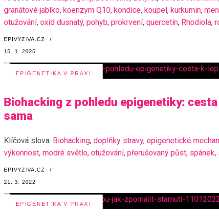
granátové jablko
,
koenzym Q10
,
kondice
,
koupel
,
kurkumin
,
ment
otužování
,
oxid dusnatý
,
pohyb
,
prokrvení
,
quercetin
,
Rhodiola
,
r
EPIVYZIVA.CZ
/
15. 1. 2025
EPIGENETIKA V PRAXI
Biohacking z pohledu epigenetiky: cesta 
sama
Klíčová slova:
Biohacking
,
doplňky stravy
,
epigenetické mecha
výkonnost
,
modré světlo
,
otužování
,
přerušovaný půst
,
spánek
,
EPIVYZIVA.CZ
/
21. 3. 2022
EPIGENETIKA V PRAXI