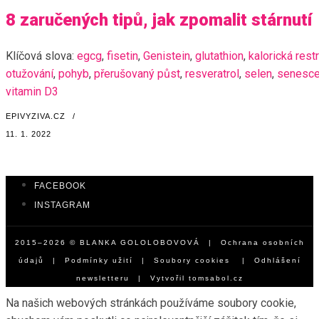
8 zaručených tipů, jak zpomalit stárnutí
Klíčová slova:
egcg
,
fisetin
,
Genistein
,
glutathion
,
kalorická rest
otužování
,
pohyb
,
přerušovaný půst
,
resveratrol
,
selen
,
senesce
vitamin D3
EPIVYZIVA.CZ
/
11. 1. 2022
FACEBOOK
INSTAGRAM
2015–2026 © BLANKA GOLOLOBOVOVÁ |
Ochrana osobních
údajů
|
Podmínky užití
|
Soubory cookies
|
Odhlášení
newsletteru
| Vytvořil
tomsabol.cz
Na našich webových stránkách používáme soubory cookie,