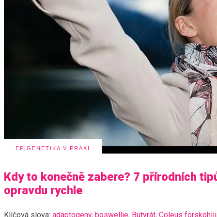
EPIGENETIKA V PRAXI
Kdy to konečně zabere? 7 přírodních tipů
opravdu rychle
Klíčová slova:
adaptogeny
,
boswellie
,
Butyrát
,
Coleus forskohlii