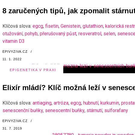
8 zaručených tipů, jak zpomalit stárnut
Klíčová slova:
egcg
,
fisetin
,
Genistein
,
glutathion
,
kalorická rest
otužování
,
pohyb
,
přerušovaný půst
,
resveratrol
,
selen
,
senesce
vitamin D3
EPIVYZIVA.CZ
/
11. 1. 2022
EPIGENETIKA V PRAXI
Elixír mládí? Klíč možná leží v senes
Klíčová slova:
antiaging
,
artróza
,
egcg
,
hubnutí
,
kurkumin
,
prosta
senescenční buňky
,
senescentní buňky
,
stárnutí
,
sulforafany
EPIVYZIVA.CZ
/
31. 7. 2019