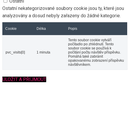
Ostatní
Ostatní nekategorizované soubory cookie jsou ty, které jsou
analyzovány a dosud nebyly zařazeny do žádné kategorie.
Cookie
Délka
Popis
Tento soubor cookie vytváří
počítadlo po zhlédnutí. Tento
soubor cookie se používá k
pvc_visits[0]
1 minuta
počítání počtu návštěv příspěvku.
Pomáhá také zabránit
opakovanému zobrazení příspěvku
návštěvníkem.
ULOŽIT A PŘIJMOUT