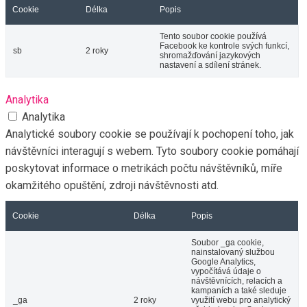
Cookie
Délka
Popis
Tento soubor cookie používá
Facebook ke kontrole svých funkcí,
sb
2 roky
shromažďování jazykových
nastavení a sdílení stránek.
Analytika
Analytika
Analytické soubory cookie se používají k pochopení toho, jak
návštěvníci interagují s webem. Tyto soubory cookie pomáhají
poskytovat informace o metrikách počtu návštěvníků, míře
okamžitého opuštění, zdroji návštěvnosti atd.
Cookie
Délka
Popis
Soubor _ga cookie,
nainstalovaný službou
Google Analytics,
vypočítává údaje o
návštěvnících, relacích a
kampaních a také sleduje
_ga
2 roky
využití webu pro analytický