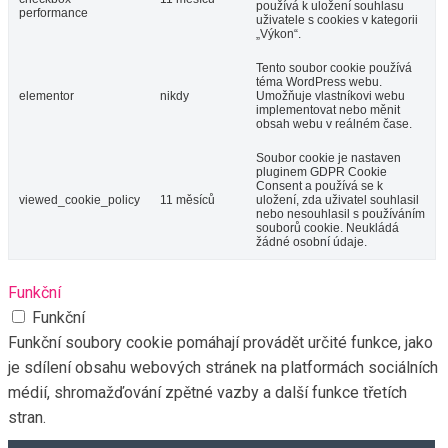
používá k uložení souhlasu
performance
uživatele s cookies v kategorii
„Výkon“.
Tento soubor cookie používá
téma WordPress webu.
elementor
nikdy
Umožňuje vlastníkovi webu
implementovat nebo měnit
obsah webu v reálném čase.
Soubor cookie je nastaven
pluginem GDPR Cookie
Consent a používá se k
viewed_cookie_policy
11 měsíců
uložení, zda uživatel souhlasil
nebo nesouhlasil s používáním
souborů cookie. Neukládá
žádné osobní údaje.
Funkční
Funkční
Funkční soubory cookie pomáhají provádět určité funkce, jako
je sdílení obsahu webových stránek na platformách sociálních
médií, shromažďování zpětné vazby a další funkce třetích
stran.