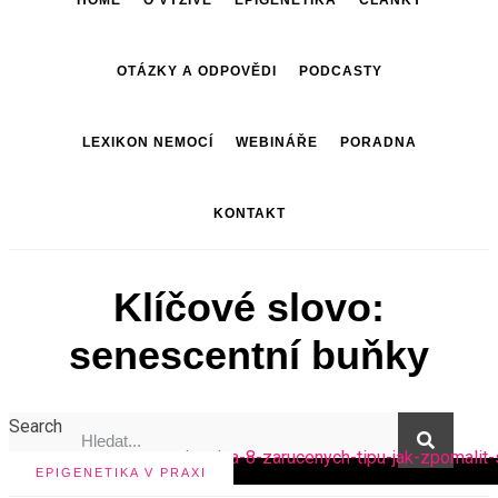
HOME
O VÝŽIVĚ
EPIGENETIKA
ČLÁNKY
OTÁZKY A ODPOVĚDI
PODCASTY
LEXIKON NEMOCÍ
WEBINÁŘE
PORADNA
KONTAKT
Klíčové slovo:
senescentní buňky
Search
EPIGENETIKA V PRAXI