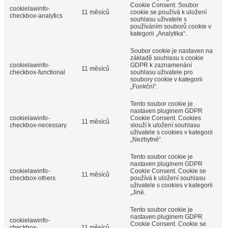
Cookie Consent. Soubor
cookielawinfo-
11 měsíců
cookie se používá k uložení
checkbox-analytics
souhlasu uživatele s
používáním souborů cookie v
kategorii „Analytika“.
Soubor cookie je nastaven na
základě souhlasu s cookie
cookielawinfo-
GDPR k zaznamenání
11 měsíců
checkbox-functional
souhlasu uživatele pro
soubory cookie v kategorii
„Funkční“.
Tento soubor cookie je
nastaven pluginem GDPR
cookielawinfo-
Cookie Consent. Cookies
11 měsíců
checkbox-necessary
slouží k uložení souhlasu
uživatele s cookies v kategorii
„Nezbytné“.
Tento soubor cookie je
nastaven pluginem GDPR
cookielawinfo-
Cookie Consent. Cookie se
11 měsíců
checkbox-others
používá k uložení souhlasu
uživatele s cookies v kategorii
„Jiné.
Tento soubor cookie je
nastaven pluginem GDPR
cookielawinfo-
Cookie Consent. Cookie se
checkbox-
11 měsíců