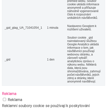
přehled webu. Soubor
cookie ukládá informace
anonymně a přiřazuje
náhodně vygenerované
číslo k rozpoznání
unikátních návštěvníků.
Nastaveno Googlem k
_gat_gtag_UA_71041054_1
1 minuta
rozlišení uživatelů.
Soubor cookie _gid
nainstalovaný službou
Google Analytics ukládá
informace o tom, jak
návštěvníci používají
webovou stránku, a
zároveň vytváří
_gid
1 den
analytickou zprávu o
výkonu webu. Některá
data, která jsou
shromažďována, zahrnují
počet návštěvníků, jejich
zdroj a stránky, které
anonymně navštěvují.
Reklama
Reklama
Reklamní soubory cookie se používají k poskytování