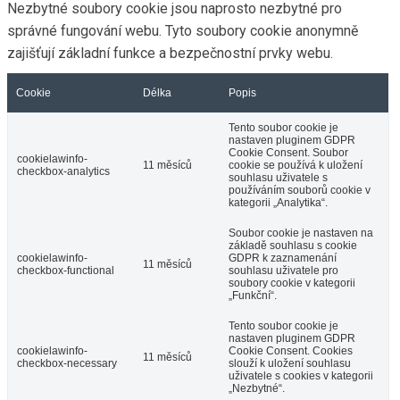
Nezbytné soubory cookie jsou naprosto nezbytné pro
správné fungování webu. Tyto soubory cookie anonymně
zajišťují základní funkce a bezpečnostní prvky webu.
Cookie
Délka
Popis
Tento soubor cookie je
nastaven pluginem GDPR
Cookie Consent. Soubor
cookielawinfo-
11 měsíců
cookie se používá k uložení
checkbox-analytics
souhlasu uživatele s
používáním souborů cookie v
kategorii „Analytika“.
Soubor cookie je nastaven na
základě souhlasu s cookie
cookielawinfo-
GDPR k zaznamenání
11 měsíců
checkbox-functional
souhlasu uživatele pro
soubory cookie v kategorii
„Funkční“.
Tento soubor cookie je
nastaven pluginem GDPR
cookielawinfo-
Cookie Consent. Cookies
11 měsíců
checkbox-necessary
slouží k uložení souhlasu
uživatele s cookies v kategorii
„Nezbytné“.