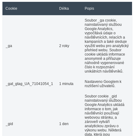
Cookie
Délka
Popis
Soubor _ga cookie,
nainstalovaný službou
Google Analytics,
vypočítává údaje o
návštěvnících, relacích a
kampaních a také sleduje
_ga
2 roky
využití webu pro analytický
přehled webu. Soubor
cookie ukládá informace
anonymně a přiřazuje
náhodně vygenerované
číslo k rozpoznání
unikátních návštěvníků.
Nastaveno Googlem k
_gat_gtag_UA_71041054_1
1 minuta
rozlišení uživatelů.
Soubor cookie _gid
nainstalovaný službou
Google Analytics ukládá
informace o tom, jak
návštěvníci používají
webovou stránku, a
zároveň vytváří
_gid
1 den
analytickou zprávu o
výkonu webu. Některá
data, která jsou