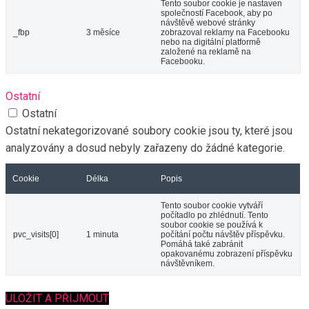
Tento soubor cookie je nastaven
společností Facebook, aby po
návštěvě webové stránky
_fbp
3 měsíce
zobrazoval reklamy na Facebooku
nebo na digitální platformě
založené na reklamě na
Facebooku.
Ostatní
Ostatní
Ostatní nekategorizované soubory cookie jsou ty, které jsou
analyzovány a dosud nebyly zařazeny do žádné kategorie.
Cookie
Délka
Popis
Tento soubor cookie vytváří
počítadlo po zhlédnutí. Tento
soubor cookie se používá k
pvc_visits[0]
1 minuta
počítání počtu návštěv příspěvku.
Pomáhá také zabránit
opakovanému zobrazení příspěvku
návštěvníkem.
ULOŽIT A PŘIJMOUT