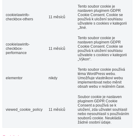
Tento soubor cookie je
nastaven pluginem GDPR
cookielawinfo-
Cookie Consent. Cookie se
11 měsíců
checkbox-others
používá k uložení souhlasu
uživatele s cookies v kategorii
„Jiné.
Tento soubor cookie je
nastaven pluginem GDPR
cookielawinfo-
Cookie Consent. Cookie se
checkbox-
11 měsíců
používá k uložení souhlasu
performance
uživatele s cookies v kategorii
„Výkon“.
Tento soubor cookie používá
téma WordPress webu.
elementor
nikdy
Umožňuje vlastníkovi webu
implementovat nebo měnit
obsah webu v reálném čase.
Soubor cookie je nastaven
pluginem GDPR Cookie
Consent a používá se k
viewed_cookie_policy
11 měsíců
uložení, zda uživatel souhlasil
nebo nesouhlasil s používáním
souborů cookie. Neukládá
žádné osobní údaje.