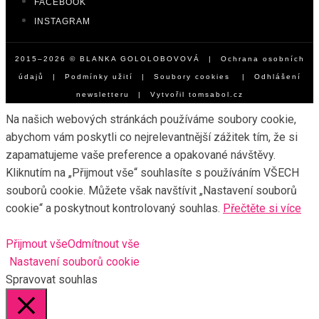
FACEBOOK
INSTAGRAM
2015–2026 © BLANKA GOLOLOBOVOVÁ |
Ochrana osobních
údajů
|
Podmínky užití
|
Soubory cookies
|
Odhlášení
newsletteru
| Vytvořil
tomsabol.cz
Na našich webových stránkách používáme soubory cookie,
abychom vám poskytli co nejrelevantnější zážitek tím, že si
zapamatujeme vaše preference a opakované návštěvy.
Kliknutím na „Přijmout vše“ souhlasíte s používáním VŠECH
souborů cookie. Můžete však navštívit „Nastavení souborů
cookie“ a poskytnout kontrolovaný souhlas.
Přečtěte si více
Přijmout vše
Odmítnout vše
Nastavení souborů cookie
Spravovat souhlas