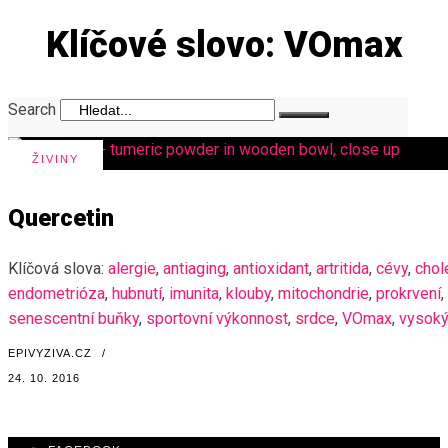
Klíčové slovo: VOmax
Search
ŽIVINY
Quercetin
Klíčová slova:
alergie
,
antiaging
,
antioxidant
,
artritida
,
cévy
,
chol
endometrióza
,
hubnutí
,
imunita
,
klouby
,
mitochondrie
,
prokrvení
,
senescentní buňky
,
sportovní výkonnost
,
srdce
,
VOmax
,
vysoký 
EPIVYZIVA.CZ
/
24. 10. 2016