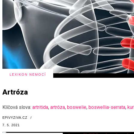
LEXIKON NEMOCÍ
Artróza
Klíčová slova:
artritida
,
artróza
,
boswelie
,
boswellia-serrata
,
ku
EPIVYZIVA.CZ
/
7. 5. 2021