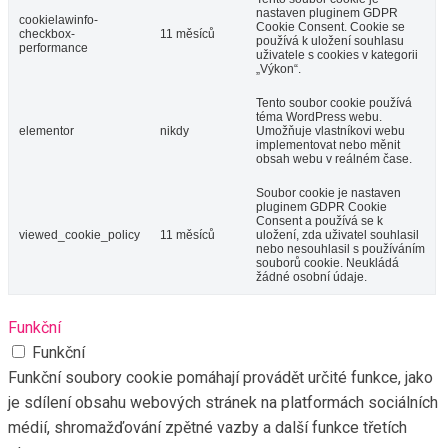
nastaven pluginem GDPR
cookielawinfo-
Cookie Consent. Cookie se
checkbox-
11 měsíců
používá k uložení souhlasu
performance
uživatele s cookies v kategorii
„Výkon“.
Tento soubor cookie používá
téma WordPress webu.
elementor
nikdy
Umožňuje vlastníkovi webu
implementovat nebo měnit
obsah webu v reálném čase.
Soubor cookie je nastaven
pluginem GDPR Cookie
Consent a používá se k
viewed_cookie_policy
11 měsíců
uložení, zda uživatel souhlasil
nebo nesouhlasil s používáním
souborů cookie. Neukládá
žádné osobní údaje.
Funkční
Funkční
Funkční soubory cookie pomáhají provádět určité funkce, jako
je sdílení obsahu webových stránek na platformách sociálních
médií, shromažďování zpětné vazby a další funkce třetích