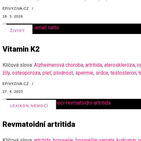
EPIVYZIVA.CZ
/
18. 3. 2026
ŽIVINY
Vitamin K2
Klíčová slova:
Alzheimerová choroba
,
artritida
,
ateroskleróza
,
c
žíly
,
osteoporóza
,
pleť
,
plodnost
,
spermie
,
srdce
,
testosteron
,
EPIVYZIVA.CZ
/
27. 4. 2023
LEXIKON NEMOCÍ
Revmatoidní artritida
Klíčová slova:
artritida
,
boswelie
,
boswellia-serrata
,
kurkumin
,
r