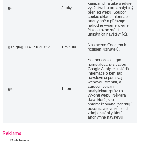
kampaních a také sleduje
_ga
2 roky
využití webu pro analytický
přehled webu. Soubor
cookie ukládá informace
anonymně a přiřazuje
náhodně vygenerované
číslo k rozpoznání
unikátních návštěvníků.
Nastaveno Googlem k
_gat_gtag_UA_71041054_1
1 minuta
rozlišení uživatelů.
Soubor cookie _gid
nainstalovaný službou
Google Analytics ukládá
informace o tom, jak
návštěvníci používají
webovou stránku, a
zároveň vytváří
_gid
1 den
analytickou zprávu o
výkonu webu. Některá
data, která jsou
shromažďována, zahrnují
počet návštěvníků, jejich
zdroj a stránky, které
anonymně navštěvují.
Reklama