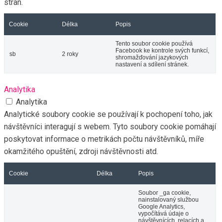
stran.
Cookie
Délka
Popis
Tento soubor cookie používá
Facebook ke kontrole svých funkcí,
sb
2 roky
shromažďování jazykových
nastavení a sdílení stránek.
Analytika
Analytika
Analytické soubory cookie se používají k pochopení toho, jak
návštěvníci interagují s webem. Tyto soubory cookie pomáhají
poskytovat informace o metrikách počtu návštěvníků, míře
okamžitého opuštění, zdroji návštěvnosti atd.
Cookie
Délka
Popis
Soubor _ga cookie,
nainstalovaný službou
Google Analytics,
vypočítává údaje o
návštěvnících, relacích a