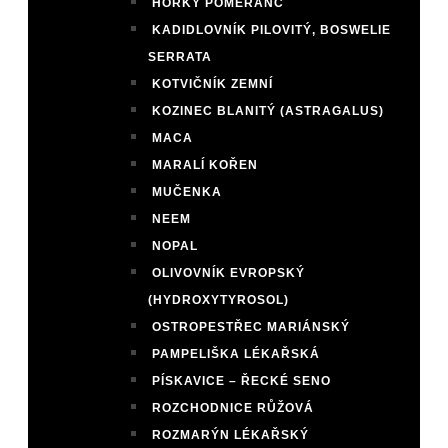
HOŘKÝ POMERANČ
KADIDLOVNÍK PILOVITÝ, BOSWELIE
SERRATA
KOTVIČNÍK ZEMNÍ
KOZINEC BLANITÝ (ASTRAGALUS)
MACA
MARALÍ KOŘEN
MUČENKA
NEEM
NOPAL
OLIVOVNÍK EVROPSKÝ
(HYDROXYTYROSOL)
OSTROPESTŘEC MARIÁNSKÝ
PAMPELIŠKA LÉKAŘSKÁ
PÍSKAVICE – ŘECKÉ SENO
ROZCHODNICE RŮŽOVÁ
ROZMARÝN LÉKAŘSKÝ