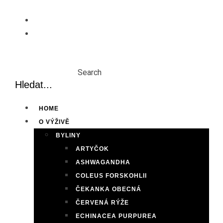
Skip
to
content
Search
HOME
O VÝŽIVĚ
BYLINY
ARTYČOK
ASHWAGANDHA
COLEUS FORSKOHLII
ČEKANKA OBECNÁ
ČERVENÁ RÝŽE
ECHINACEA PURPUREA