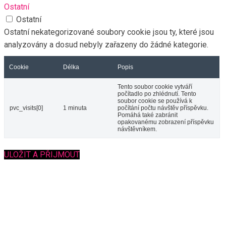
Ostatní
Ostatní
Ostatní nekategorizované soubory cookie jsou ty, které jsou
analyzovány a dosud nebyly zařazeny do žádné kategorie.
Cookie
Délka
Popis
Tento soubor cookie vytváří
počítadlo po zhlédnutí. Tento
soubor cookie se používá k
pvc_visits[0]
1 minuta
počítání počtu návštěv příspěvku.
Pomáhá také zabránit
opakovanému zobrazení příspěvku
návštěvníkem.
ULOŽIT A PŘIJMOUT