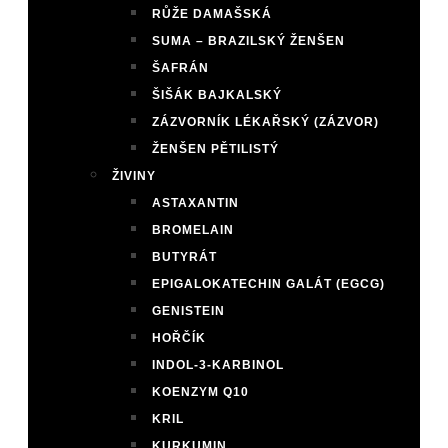
RŮŽE DAMAŠSKÁ
SUMA – BRAZILSKÝ ŽENŠEN
ŠAFRÁN
ŠIŠÁK BAJKALSKÝ
ZÁZVORNÍK LÉKAŘSKÝ (ZÁZVOR)
ŽENŠEN PĚTILISTÝ
ŽIVINY
ASTAXANTIN
BROMELAIN
BUTYRÁT
EPIGALOKATECHIN GALÁT (EGCG)
GENISTEIN
HOŘČÍK
INDOL-3-KARBINOL
KOENZYM Q10
KRIL
KURKUMIN