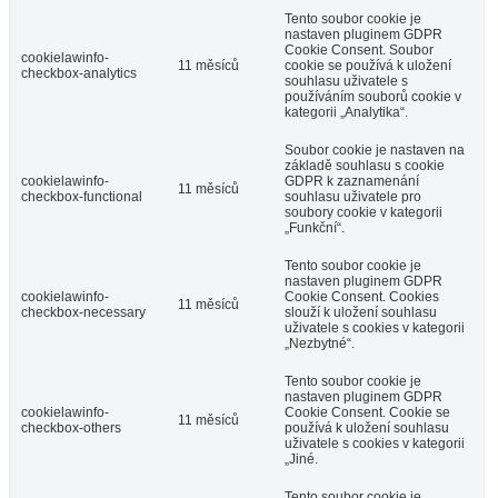
Tento soubor cookie je
nastaven pluginem GDPR
Cookie Consent. Soubor
cookielawinfo-
11 měsíců
cookie se používá k uložení
checkbox-analytics
souhlasu uživatele s
používáním souborů cookie v
kategorii „Analytika“.
Soubor cookie je nastaven na
základě souhlasu s cookie
cookielawinfo-
GDPR k zaznamenání
11 měsíců
checkbox-functional
souhlasu uživatele pro
soubory cookie v kategorii
„Funkční“.
Tento soubor cookie je
nastaven pluginem GDPR
cookielawinfo-
Cookie Consent. Cookies
11 měsíců
checkbox-necessary
slouží k uložení souhlasu
uživatele s cookies v kategorii
„Nezbytné“.
Tento soubor cookie je
nastaven pluginem GDPR
cookielawinfo-
Cookie Consent. Cookie se
11 měsíců
checkbox-others
používá k uložení souhlasu
uživatele s cookies v kategorii
„Jiné.
Tento soubor cookie je