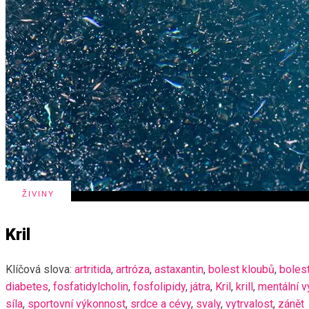
ŽIVINY
Kril
Klíčová slova:
artritida
,
artróza
,
astaxantin
,
bolest kloubů
,
boles
diabetes
,
fosfatidylcholin
,
fosfolipidy
,
játra
,
Kril
,
krill
,
mentální 
síla
,
sportovní výkonnost
,
srdce a cévy
,
svaly
,
vytrvalost
,
zánět