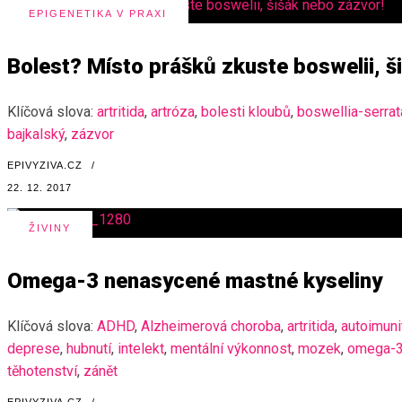
EPIGENETIKA V PRAXI
Bolest? Místo prášků zkuste boswelii, š
Klíčová slova:
artritida
,
artróza
,
bolesti kloubů
,
boswellia-serrat
bajkalský
,
zázvor
EPIVYZIVA.CZ
/
22. 12. 2017
ŽIVINY
Omega-3 nenasycené mastné kyseliny
Klíčová slova:
ADHD
,
Alzheimerová choroba
,
artritida
,
autoimuni
deprese
,
hubnutí
,
intelekt
,
mentální výkonnost
,
mozek
,
omega-
těhotenství
,
zánět
EPIVYZIVA.CZ
/