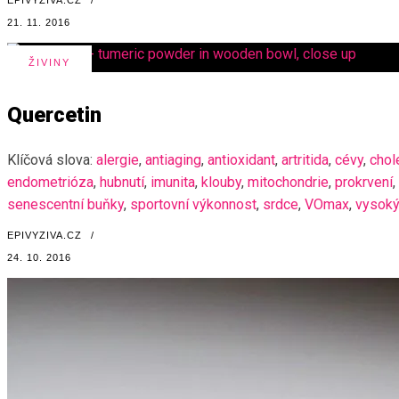
21. 11. 2016
ŽIVINY
Quercetin
Klíčová slova:
alergie
,
antiaging
,
antioxidant
,
artritida
,
cévy
,
chol
endometrióza
,
hubnutí
,
imunita
,
klouby
,
mitochondrie
,
prokrvení
,
senescentní buňky
,
sportovní výkonnost
,
srdce
,
VOmax
,
vysoký 
EPIVYZIVA.CZ
/
24. 10. 2016