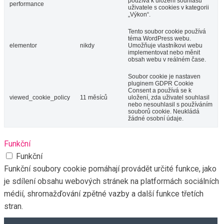
používá k uložení souhlasu
performance
uživatele s cookies v kategorii
„Výkon“.
Tento soubor cookie používá
téma WordPress webu.
elementor
nikdy
Umožňuje vlastníkovi webu
implementovat nebo měnit
obsah webu v reálném čase.
Soubor cookie je nastaven
pluginem GDPR Cookie
Consent a používá se k
viewed_cookie_policy
11 měsíců
uložení, zda uživatel souhlasil
nebo nesouhlasil s používáním
souborů cookie. Neukládá
žádné osobní údaje.
Funkční
Funkční
Funkční soubory cookie pomáhají provádět určité funkce, jako
je sdílení obsahu webových stránek na platformách sociálních
médií, shromažďování zpětné vazby a další funkce třetích
stran.