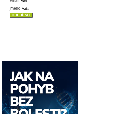
Email
jmeno
ODEBÍRAT