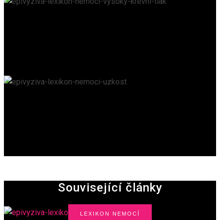
Vysoký krevní tlak
EPIVYZIVA.CZ
/
18. 6. 2023
Úzkost
EPIVYZIVA.CZ
/
18. 6. 2023
Související články
LEXIKON NEMOCÍ