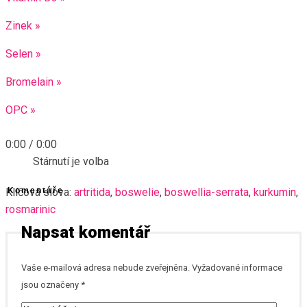
Zinek »
Selen »
Bromelain »
OPC »
0:00
/
0:00
Stárnutí je volba
Klíčová slova:
Komentáře
artritida
,
boswelie
,
boswellia-serrata
,
kurkumin
,
rosmarinic
Napsat komentář
Vaše e-mailová adresa nebude zveřejněna.
Vyžadované informace
jsou označeny
*