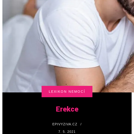
LEXIKON NEMOCÍ
Erekce
EPIVYZIVA.CZ
/
7. 5. 2021