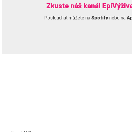
Zkuste náš kanál EpiVýživ
Poslouchat můžete na
Spotify
nebo na
Ap
NEWSLETTER
PŘIHLASTE SE K ODBĚRU NOVINEK A MĚJTE VŽDY ČE
INFORMACE