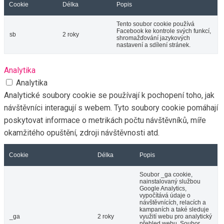
Cookie
Délka
Popis
Tento soubor cookie používá
Facebook ke kontrole svých funkcí,
sb
2 roky
shromažďování jazykových
nastavení a sdílení stránek.
Analytika
Analytika
Analytické soubory cookie se používají k pochopení toho, jak
návštěvníci interagují s webem. Tyto soubory cookie pomáhají
poskytovat informace o metrikách počtu návštěvníků, míře
okamžitého opuštění, zdroji návštěvnosti atd.
Cookie
Délka
Popis
Soubor _ga cookie,
nainstalovaný službou
Google Analytics,
vypočítává údaje o
návštěvnících, relacích a
kampaních a také sleduje
_ga
2 roky
využití webu pro analytický
přehled webu. Soubor