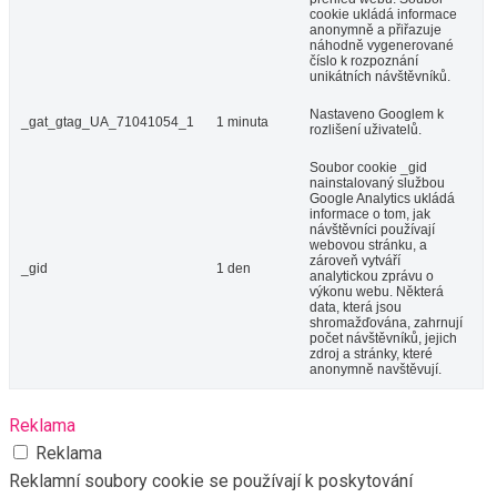
cookie ukládá informace
anonymně a přiřazuje
náhodně vygenerované
číslo k rozpoznání
unikátních návštěvníků.
Nastaveno Googlem k
_gat_gtag_UA_71041054_1
1 minuta
rozlišení uživatelů.
Soubor cookie _gid
nainstalovaný službou
Google Analytics ukládá
informace o tom, jak
návštěvníci používají
webovou stránku, a
zároveň vytváří
_gid
1 den
analytickou zprávu o
výkonu webu. Některá
data, která jsou
shromažďována, zahrnují
počet návštěvníků, jejich
zdroj a stránky, které
anonymně navštěvují.
Reklama
Reklama
Reklamní soubory cookie se používají k poskytování