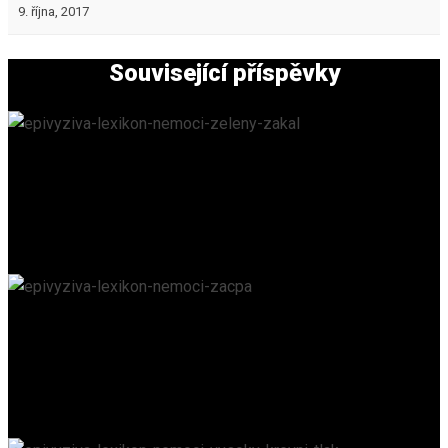
9. října, 2017
Související příspěvky
Zelený zákal
EPIVYZIVA.CZ
/
18. 6. 2023
Zácpa
EPIVYZIVA.CZ
/
18. 6. 2023