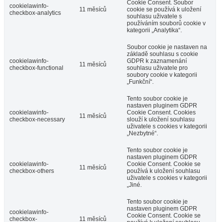
Cookie Consent. Soubor
cookielawinfo-
11 měsíců
cookie se používá k uložení
checkbox-analytics
souhlasu uživatele s
používáním souborů cookie v
kategorii „Analytika“.
Soubor cookie je nastaven na
základě souhlasu s cookie
cookielawinfo-
GDPR k zaznamenání
11 měsíců
checkbox-functional
souhlasu uživatele pro
soubory cookie v kategorii
„Funkční“.
Tento soubor cookie je
nastaven pluginem GDPR
cookielawinfo-
Cookie Consent. Cookies
11 měsíců
checkbox-necessary
slouží k uložení souhlasu
uživatele s cookies v kategorii
„Nezbytné“.
Tento soubor cookie je
nastaven pluginem GDPR
cookielawinfo-
Cookie Consent. Cookie se
11 měsíců
checkbox-others
používá k uložení souhlasu
uživatele s cookies v kategorii
„Jiné.
Tento soubor cookie je
nastaven pluginem GDPR
cookielawinfo-
Cookie Consent. Cookie se
checkbox-
11 měsíců