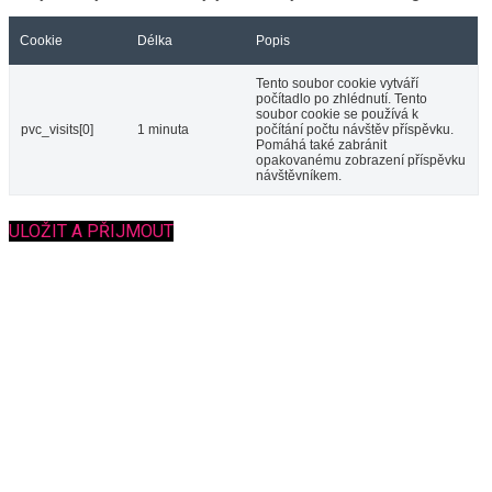
Cookie
Délka
Popis
Tento soubor cookie vytváří
počítadlo po zhlédnutí. Tento
soubor cookie se používá k
pvc_visits[0]
1 minuta
počítání počtu návštěv příspěvku.
Pomáhá také zabránit
opakovanému zobrazení příspěvku
návštěvníkem.
ULOŽIT A PŘIJMOUT