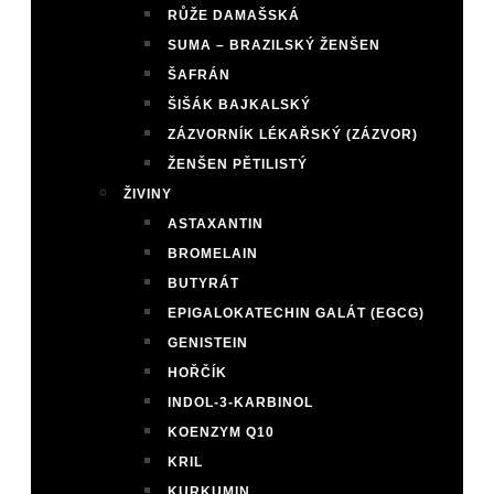
RŮŽE DAMAŠSKÁ
SUMA – BRAZILSKÝ ŽENŠEN
ŠAFRÁN
ŠIŠÁK BAJKALSKÝ
ZÁZVORNÍK LÉKAŘSKÝ (ZÁZVOR)
ŽENŠEN PĚTILISTÝ
ŽIVINY
ASTAXANTIN
BROMELAIN
BUTYRÁT
EPIGALOKATECHIN GALÁT (EGCG)
GENISTEIN
HOŘČÍK
INDOL-3-KARBINOL
KOENZYM Q10
KRIL
KURKUMIN