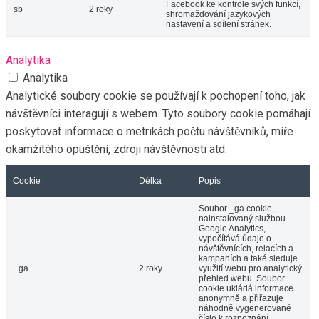
Facebook ke kontrole svých funkcí,
sb
2 roky
shromažďování jazykových
nastavení a sdílení stránek.
Analytika
Analytika
Analytické soubory cookie se používají k pochopení toho, jak
návštěvníci interagují s webem. Tyto soubory cookie pomáhají
poskytovat informace o metrikách počtu návštěvníků, míře
okamžitého opuštění, zdroji návštěvnosti atd.
Cookie
Délka
Popis
Soubor _ga cookie,
nainstalovaný službou
Google Analytics,
vypočítává údaje o
návštěvnících, relacích a
kampaních a také sleduje
_ga
2 roky
využití webu pro analytický
přehled webu. Soubor
cookie ukládá informace
anonymně a přiřazuje
náhodně vygenerované
číslo k rozpoznání