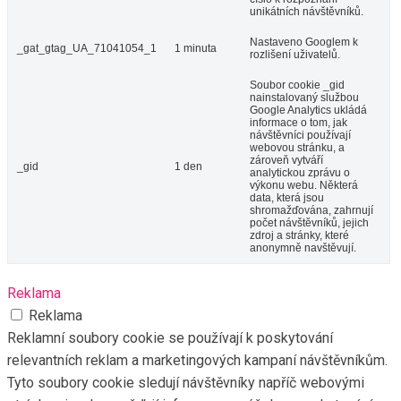
unikátních návštěvníků.
Nastaveno Googlem k
_gat_gtag_UA_71041054_1
1 minuta
rozlišení uživatelů.
Soubor cookie _gid
nainstalovaný službou
Google Analytics ukládá
informace o tom, jak
návštěvníci používají
webovou stránku, a
zároveň vytváří
_gid
1 den
analytickou zprávu o
výkonu webu. Některá
data, která jsou
shromažďována, zahrnují
počet návštěvníků, jejich
zdroj a stránky, které
anonymně navštěvují.
Reklama
Reklama
Reklamní soubory cookie se používají k poskytování
relevantních reklam a marketingových kampaní návštěvníkům.
Tyto soubory cookie sledují návštěvníky napříč webovými