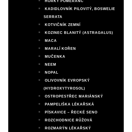
HOŘKÝ POMERANČ
KADIDLOVNÍK PILOVITÝ, BOSWELIE
SERRATA
KOTVIČNÍK ZEMNÍ
KOZINEC BLANITÝ (ASTRAGALUS)
MACA
MARALÍ KOŘEN
MUČENKA
NEEM
NOPAL
OLIVOVNÍK EVROPSKÝ
(HYDROXYTYROSOL)
OSTROPESTŘEC MARIÁNSKÝ
PAMPELIŠKA LÉKAŘSKÁ
PÍSKAVICE – ŘECKÉ SENO
ROZCHODNICE RŮŽOVÁ
ROZMARÝN LÉKAŘSKÝ