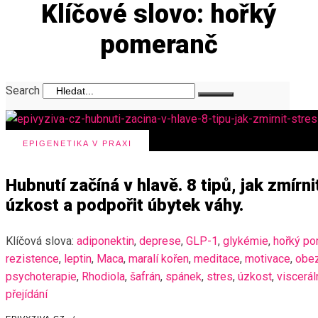
Klíčové slovo: hořký
pomeranč
Search
EPIGENETIKA V PRAXI
Hubnutí začíná v hlavě. 8 tipů, jak zmírni
úzkost a podpořit úbytek váhy.
Klíčová slova:
adiponektin
,
deprese
,
GLP-1
,
glykémie
,
hořký p
rezistence
,
leptin
,
Maca
,
maralí kořen
,
meditace
,
motivace
,
obez
psychoterapie
,
Rhodiola
,
šafrán
,
spánek
,
stres
,
úzkost
,
viscerál
přejídání