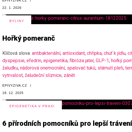
EPIVYZIVA.CZ
/
22. 1. 2026
BYLINY
Hořký pomeranč
Klíčová slova:
antibakteriální
,
antioxidant
,
chřipka
,
chuť k jídlu
,
ci
dyspepsie
,
efedrin
,
epigenetika
,
fibróza jater
,
GLP-1
,
hořký po
žaludku
,
nádorová onemocnění
,
spalovač tuků
,
stárnutí pleti
,
te
vytrvalost
,
žaludeční sliznice
,
zánět
EPIVYZIVA.CZ
/
18. 12. 2025
EPIGENETIKA V PRAXI
6 přírodních pomocníků pro lepší trávení