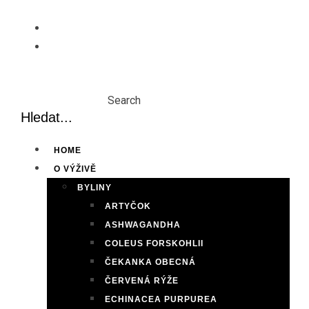
Skip
to
content
Search
HOME
O VÝŽIVĚ
BYLINY
ARTYČOK
ASHWAGANDHA
COLEUS FORSKOHLII
ČEKANKA OBECNÁ
ČERVENÁ RÝŽE
ECHINACEA PURPUREA