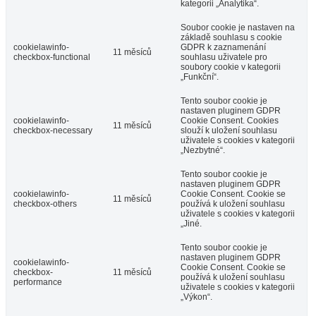
kategorii „Analytika“.
Soubor cookie je nastaven na
základě souhlasu s cookie
cookielawinfo-
GDPR k zaznamenání
11 měsíců
checkbox-functional
souhlasu uživatele pro
soubory cookie v kategorii
„Funkční“.
Tento soubor cookie je
nastaven pluginem GDPR
cookielawinfo-
Cookie Consent. Cookies
11 měsíců
checkbox-necessary
slouží k uložení souhlasu
uživatele s cookies v kategorii
„Nezbytné“.
Tento soubor cookie je
nastaven pluginem GDPR
cookielawinfo-
Cookie Consent. Cookie se
11 měsíců
checkbox-others
používá k uložení souhlasu
uživatele s cookies v kategorii
„Jiné.
Tento soubor cookie je
nastaven pluginem GDPR
cookielawinfo-
Cookie Consent. Cookie se
checkbox-
11 měsíců
používá k uložení souhlasu
performance
uživatele s cookies v kategorii
„Výkon“.