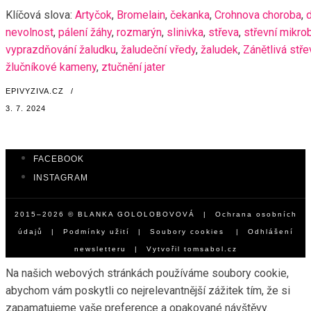
Klíčová slova:
Artyčok
,
Bromelain
,
čekanka
,
Crohnova choroba
,
nevolnost
,
pálení žáhy
,
rozmarýn
,
slinivka
,
střeva
,
střevní mikro
vyprazdňování žaludku
,
žaludeční vředy
,
žaludek
,
Zánětlivá stř
žlučníkové kameny
,
ztučnění jater
EPIVYZIVA.CZ
/
3. 7. 2024
FACEBOOK
INSTAGRAM
2015–2026 © BLANKA GOLOLOBOVOVÁ |
Ochrana osobních
údajů
|
Podmínky užití
|
Soubory cookies
|
Odhlášení
newsletteru
| Vytvořil
tomsabol.cz
Na našich webových stránkách používáme soubory cookie,
abychom vám poskytli co nejrelevantnější zážitek tím, že si
zapamatujeme vaše preference a opakované návštěvy.