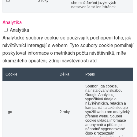
sb
2 roky
shromažďování jazykových
nastavení a sdílení stránek.
Analytika
Analytika
Analytické soubory cookie se používají k pochopení toho, jak
návštěvníci interagují s webem. Tyto soubory cookie pomáhají
poskytovat informace o metrikách počtu návštěvníků, míře
okamžitého opuštění, zdroji návštěvnosti atd.
Cookie
Délka
Popis
Soubor _ga cookie,
nainstalovaný službou
Google Analytics,
vypočítává údaje o
návštěvnících, relacích a
kampaních a také sleduje
_ga
2 roky
využití webu pro analytický
přehled webu. Soubor
cookie ukládá informace
anonymně a přiřazuje
náhodně vygenerované
číslo k rozpoznání