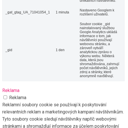
unikátních návštěvníků.
Nastaveno Googlem k
_gat_gtag_UA_71041054_1
1 minuta
rozlišení uživatelů.
Soubor cookie _gid
nainstalovaný službou
Google Analytics ukládá
informace o tom, jak
návštěvníci používají
webovou stránku, a
zároveň vytváří
_gid
1 den
analytickou zprávu o
výkonu webu. Některá
data, která jsou
shromažďována, zahrnují
počet návštěvníků, jejich
zdroj a stránky, které
anonymně navštěvují.
Reklama
Reklama
Reklamní soubory cookie se používají k poskytování
relevantních reklam a marketingových kampaní návštěvníkům.
Tyto soubory cookie sledují návštěvníky napříč webovými
stránkami a shromažďují informace za účelem poskytování