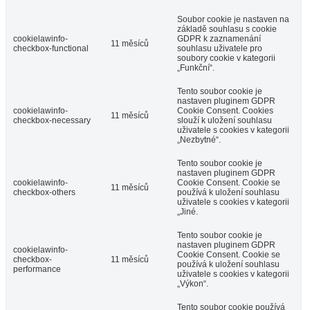
Soubor cookie je nastaven na
základě souhlasu s cookie
cookielawinfo-
GDPR k zaznamenání
11 měsíců
checkbox-functional
souhlasu uživatele pro
soubory cookie v kategorii
„Funkční“.
Tento soubor cookie je
nastaven pluginem GDPR
cookielawinfo-
Cookie Consent. Cookies
11 měsíců
checkbox-necessary
slouží k uložení souhlasu
uživatele s cookies v kategorii
„Nezbytné“.
Tento soubor cookie je
nastaven pluginem GDPR
cookielawinfo-
Cookie Consent. Cookie se
11 měsíců
checkbox-others
používá k uložení souhlasu
uživatele s cookies v kategorii
„Jiné.
Tento soubor cookie je
nastaven pluginem GDPR
cookielawinfo-
Cookie Consent. Cookie se
checkbox-
11 měsíců
používá k uložení souhlasu
performance
uživatele s cookies v kategorii
„Výkon“.
Tento soubor cookie používá