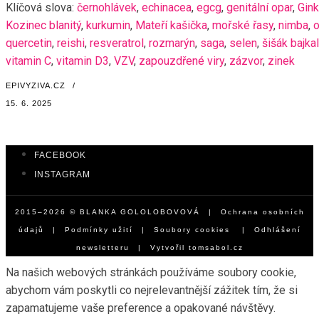
Klíčová slova:
černohlávek
,
echinacea
,
egcg
,
genitální opar
,
Gink
Kozinec blanitý
,
kurkumin
,
Mateří kašička
,
mořské řasy
,
nimba
,
o
quercetin
,
reishi
,
resveratrol
,
rozmarýn
,
saga
,
selen
,
šišák bajka
vitamin C
,
vitamin D3
,
VZV
,
zapouzdřené viry
,
zázvor
,
zinek
EPIVYZIVA.CZ
/
15. 6. 2025
FACEBOOK
INSTAGRAM
2015–2026 © BLANKA GOLOLOBOVOVÁ |
Ochrana osobních
údajů
|
Podmínky užití
|
Soubory cookies
|
Odhlášení
newsletteru
| Vytvořil
tomsabol.cz
Na našich webových stránkách používáme soubory cookie,
abychom vám poskytli co nejrelevantnější zážitek tím, že si
zapamatujeme vaše preference a opakované návštěvy.