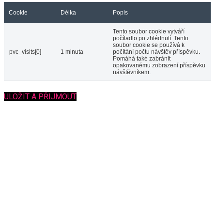
Cookie
Délka
Popis
Tento soubor cookie vytváří
počítadlo po zhlédnutí. Tento
soubor cookie se používá k
pvc_visits[0]
1 minuta
počítání počtu návštěv příspěvku.
Pomáhá také zabránit
opakovanému zobrazení příspěvku
návštěvníkem.
ULOŽIT A PŘIJMOUT