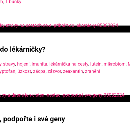
om
,
T buňky
 do lékárničky?
y stravy
,
hojení
,
imunita
,
lékárnička na cesty
,
lutein
,
mikrobiom
,
ryptofan
,
úzkost
,
zácpa
,
zázvor
,
zeaxantin
,
zranění
, podpořte i své geny