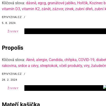
Klíčová slova:
dásně
,
egcg
,
granátové jablko
,
Hořčík
,
Kozinec b
vitamín D3
,
vitamin K2
,
zánět
,
zázvor
,
zinek
,
zubní dřeň
,
zubní 
EPIVYZIVA.CZ
/
5. 8. 2024
ŽIVINY
Propolis
Klíčová slova:
Akné
,
alergie
,
Candida
,
chřipka
,
COVID-19
,
diabe
rakovina
,
srdce a cévy
,
streptokok
,
včelí produkty
,
viry
,
žaludečn
EPIVYZIVA.CZ
/
28. 2. 2024
ŽIVINY
Mateří kašička