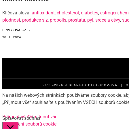
Klíčová slova:
antioxidant
,
cholesterol
,
diabetes
,
estrogen
,
hema
plodnost
,
produkce slz
,
propolis
,
prostata
,
pyl
,
srdce a cévy
,
suc
EPIVYZIVA.CZ
/
30. 1. 2024
2015–2026 © BLANKA GOLOLOBOVOVÁ |
O
Na našich webových stránkách používáme soubory cookie, abyc
„Přijmout vše“ souhlasíte s používáním VŠECH souborů cookie
Přijmout vše
Odmítnout vše
Spravovat souhlas
Nastavení souborů cookie