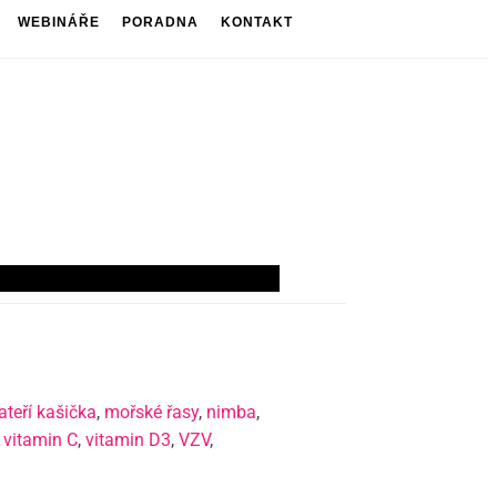
WEBINÁŘE
PORADNA
KONTAKT
teří kašička
,
mořské řasy
,
nimba
,
vitamin C
,
vitamin D3
,
VZV
,