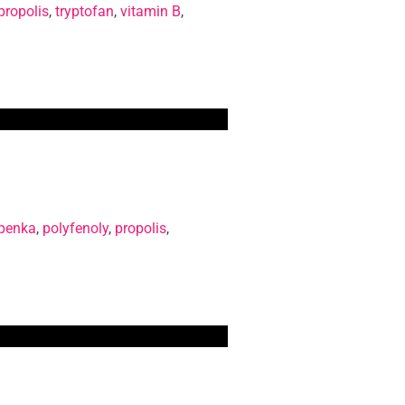
propolis
,
tryptofan
,
vitamin B
,
penka
,
polyfenoly
,
propolis
,