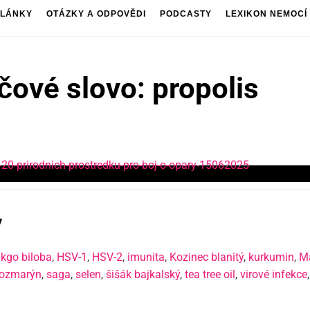
LÁNKY
OTÁZKY A ODPOVĚDI
PODCASTY
LEXIKON NEMOCÍ
íčové slovo: propolis
y
kgo biloba
,
HSV-1
,
HSV-2
,
imunita
,
Kozinec blanitý
,
kurkumin
,
Ma
rozmarýn
,
saga
,
selen
,
šišák bajkalský
,
tea tree oil
,
virové infekce
,