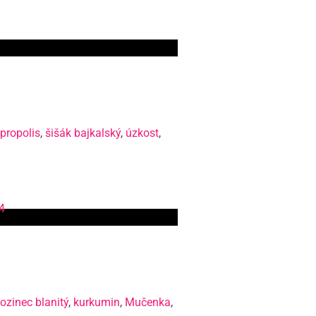
propolis
,
šišák bajkalský
,
úzkost
,
ozinec blanitý
,
kurkumin
,
Mučenka
,