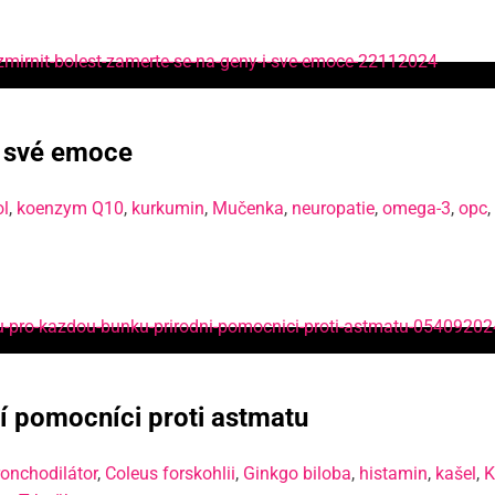
i své emoce
ol
,
koenzym Q10
,
kurkumin
,
Mučenka
,
neuropatie
,
omega-3
,
opc
,
í pomocníci proti astmatu
ronchodilátor
,
Coleus forskohlii
,
Ginkgo biloba
,
histamin
,
kašel
,
K