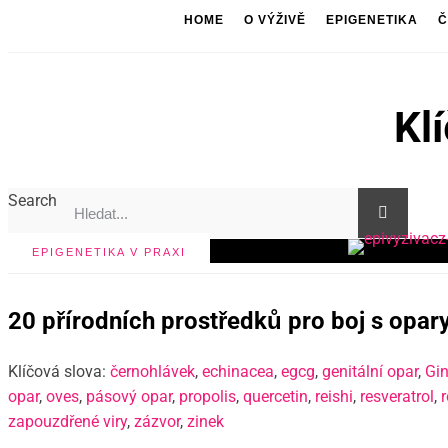
HOME
O VÝŽIVĚ
EPIGENETIKA
Č
Kl
Search
EPIGENETIKA V PRAXI
20 přírodních prostředků pro boj s opar
Klíčová slova:
černohlávek
,
echinacea
,
egcg
,
genitální opar
,
Gin
opar
,
oves
,
pásový opar
,
propolis
,
quercetin
,
reishi
,
resveratrol
,
zapouzdřené viry
,
zázvor
,
zinek