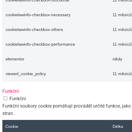
cookielawinfo-checkbox-functional
11 měsíců
cookielawinfo-checkbox-necessary
11 měsíců
cookielawinfo-checkbox-others
11 měsíců
cookielawinfo-checkbox-performance
11 měsíců
elementor
nikdy
viewed_cookie_policy
11 měsíců
Funkční
Funkční
Funkční soubory cookie pomáhají provádět určité funkce, jako
stran.
Cookie
Délka