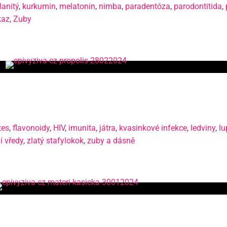
lanitý
,
kurkumin
,
melatonin
,
nimba
,
paradentóza
,
parodontitida
,
kaz
,
Zuby
tes
,
flavonoidy
,
HIV
,
imunita
,
játra
,
kvasinkové infekce
,
ledviny
,
lu
í vředy
,
zlatý stafylokok
,
zuby a dásně