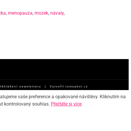
čka
,
menopauza
,
mozek
,
návaly
,
Odhlášení newsletteru
| Vytvořil
tomsabol.cz
matujeme vaše preference a opakované návštěvy. Kliknutím na
ut kontrolovaný souhlas.
Přečtěte si více