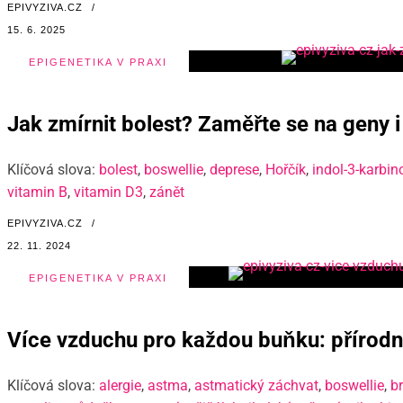
EPIVYZIVA.CZ
/
15. 6. 2025
EPIGENETIKA V PRAXI
Jak zmírnit bolest? Zaměřte se na geny 
Klíčová slova:
bolest
,
boswellie
,
deprese
,
Hořčík
,
indol-3-karbin
vitamin B
,
vitamin D3
,
zánět
EPIVYZIVA.CZ
/
22. 11. 2024
EPIGENETIKA V PRAXI
Více vzduchu pro každou buňku: přírodn
Klíčová slova:
alergie
,
astma
,
astmatický záchvat
,
boswellie
,
b