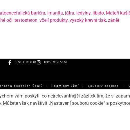
toencefalická bariéra
,
imunita
,
játra
,
ledviny
,
libido
,
Mateří kaši
hé oči
,
testosteron
,
včelí produkty
,
vysoký krevní tlak
,
zánět
FACEBOOK
INSTAGRAM
chrana osobních údajů
|
Podmínky užití
|
Soubory cookies
|
hom vám poskytli co nejrelevantnější zážitek tím, že si zapa
. Můžete však navštívit „Nastavení souborů cookie“ a poskytno