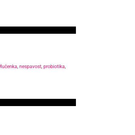
Mučenka
,
nespavost
,
probiotika
,