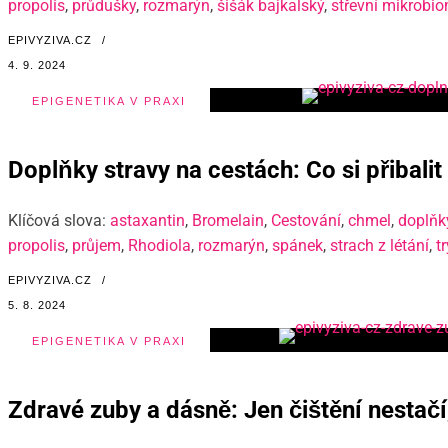
propolis
,
průdušky
,
rozmarýn
,
šišák bajkalský
,
střevní mikrobi
EPIVYZIVA.CZ
/
4. 9. 2024
EPIGENETIKA V PRAXI
Doplňky stravy na cestách: Co si přibalit
Klíčová slova:
astaxantin
,
Bromelain
,
Cestování
,
chmel
,
doplňk
propolis
,
průjem
,
Rhodiola
,
rozmarýn
,
spánek
,
strach z létání
,
t
EPIVYZIVA.CZ
/
5. 8. 2024
EPIGENETIKA V PRAXI
Zdravé zuby a dásně: Jen čištění nestačí