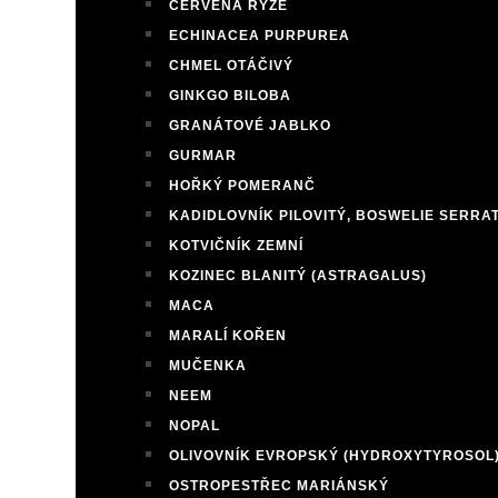
ČERVENÁ RÝŽE
ECHINACEA PURPUREA
CHMEL OTÁČIVÝ
GINKGO BILOBA
GRANÁTOVÉ JABLKO
GURMAR
HOŘKÝ POMERANČ
KADIDLOVNÍK PILOVITÝ, BOSWELIE SERRA
KOTVIČNÍK ZEMNÍ
KOZINEC BLANITÝ (ASTRAGALUS)
MACA
MARALÍ KOŘEN
MUČENKA
NEEM
NOPAL
OLIVOVNÍK EVROPSKÝ (HYDROXYTYROSOL
OSTROPESTŘEC MARIÁNSKÝ