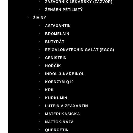
ZÁZVORNÍK LÉKAŘSKÝ (ZÁZVOR)
ŽENŠEN PĚTILISTÝ
ŽIVINY
ASTAXANTIN
BROMELAIN
BUTYRÁT
EPIGALOKATECHIN GALÁT (EGCG)
GENISTEIN
HOŘČÍK
INDOL-3-KARBINOL
KOENZYM Q10
KRIL
KURKUMIN
LUTEIN A ZEAXANTIN
MATEŘÍ KAŠIČKA
NATTOKINÁZA
QUERCETIN