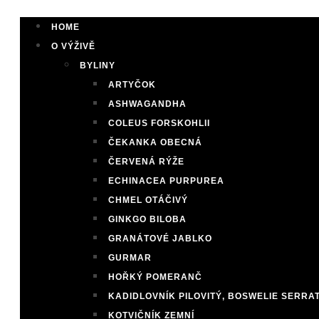
HOME
O VÝŽIVĚ
BYLINY
ARTYČOK
ASHWAGANDHA
COLEUS FORSKOHLII
ČEKANKA OBECNÁ
ČERVENÁ RÝŽE
ECHINACEA PURPUREA
CHMEL OTÁČIVÝ
GINKGO BILOBA
GRANÁTOVÉ JABLKO
GURMAR
HOŘKÝ POMERANČ
KADIDLOVNÍK PILOVITÝ, BOSWELIE SERRA
KOTVIČNÍK ZEMNÍ