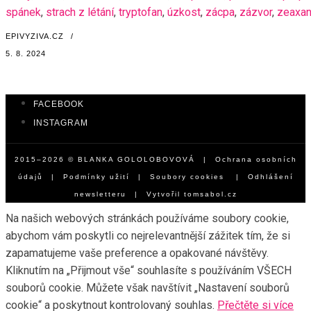
spánek
,
strach z létání
,
tryptofan
,
úzkost
,
zácpa
,
zázvor
,
zeaxan
EPIVYZIVA.CZ
/
5. 8. 2024
FACEBOOK
INSTAGRAM
2015–2026 © BLANKA GOLOLOBOVOVÁ |
Ochrana osobních
údajů
|
Podmínky užití
|
Soubory cookies
|
Odhlášení
newsletteru
| Vytvořil
tomsabol.cz
Na našich webových stránkách používáme soubory cookie,
abychom vám poskytli co nejrelevantnější zážitek tím, že si
zapamatujeme vaše preference a opakované návštěvy.
Kliknutím na „Přijmout vše“ souhlasíte s používáním VŠECH
souborů cookie. Můžete však navštívit „Nastavení souborů
cookie“ a poskytnout kontrolovaný souhlas.
Přečtěte si více