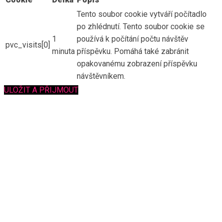
Tento soubor cookie vytváří počítadlo
po zhlédnutí. Tento soubor cookie se
1
používá k počítání počtu návštěv
pvc_visits[0]
minuta
příspěvku. Pomáhá také zabránit
opakovanému zobrazení příspěvku
návštěvníkem.
ULOŽIT A PŘIJMOUT