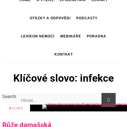
HOME
O VÝŽIVĚ
EPIGENETIKA
ČLÁNKY
OTÁZKY A ODPOVĚDI
PODCASTY
LEXIKON NEMOCÍ
WEBINÁŘE
PORADNA
KONTAKT
Klíčové slovo: infekce
Search
BYLINY
Růže damašská