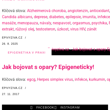
Klíčová slova:
Alzheimerová choroba
,
angiotenzin
,
antioxidant
,
Candida albicans
,
deprese
,
diabetes
,
epilepsie
,
imunita
,
infekce
masáže
,
menopauza
,
návaly
,
nespavost
,
orgasmus
,
psychika
,
extrakt
,
růžový olej
,
testosteron
,
úzkost
,
virus HIV
,
zánět
EPIVYZIVA.CZ
/
26. 8. 2025
EPIGENETIKA V PRAXI
Jak bojovat s opary? Epigeneticky!
Klíčová slova:
egcg
,
Herpes simplex virus
,
infekce
,
kurkumin
,
o
EPIVYZIVA.CZ
/
27. 11. 2017
FACEBOOK
INSTAGRAM