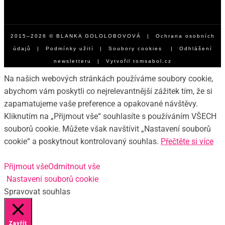
2015–2026 © BLANKA GOLOLOBOVOVÁ |
Ochrana osobních
údajů
|
Podmínky užití
|
Soubory cookies
|
Odhlášení
newsletteru
| Vytvořil
tomsabol.cz
Na našich webových stránkách používáme soubory cookie,
abychom vám poskytli co nejrelevantnější zážitek tím, že si
zapamatujeme vaše preference a opakované návštěvy.
Kliknutím na „Přijmout vše“ souhlasíte s používáním VŠECH
souborů cookie. Můžete však navštívit „Nastavení souborů
cookie“ a poskytnout kontrolovaný souhlas.
Přečtěte si více
Přijmout vše
Odmítnout vše
Nastavení souborů cookie
Spravovat souhlas
Zavřít