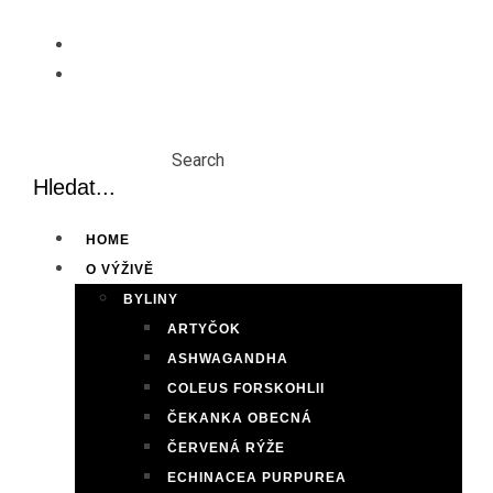
Skip
to
content
Search
HOME
O VÝŽIVĚ
BYLINY
ARTYČOK
ASHWAGANDHA
COLEUS FORSKOHLII
ČEKANKA OBECNÁ
ČERVENÁ RÝŽE
ECHINACEA PURPUREA