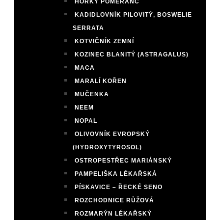
HOŘKÝ POMERANČ
KADIDLOVNÍK PILOVITÝ, BOSWELIE
SERRATA
KOTVIČNÍK ZEMNÍ
KOZINEC BLANITÝ (ASTRAGALUS)
MACA
MARALÍ KOŘEN
MUČENKA
NEEM
NOPAL
OLIVOVNÍK EVROPSKÝ
(HYDROXYTYROSOL)
OSTROPESTŘEC MARIÁNSKÝ
PAMPELIŠKA LÉKAŘSKÁ
PÍSKAVICE – ŘECKÉ SENO
ROZCHODNICE RŮŽOVÁ
ROZMARÝN LÉKAŘSKÝ