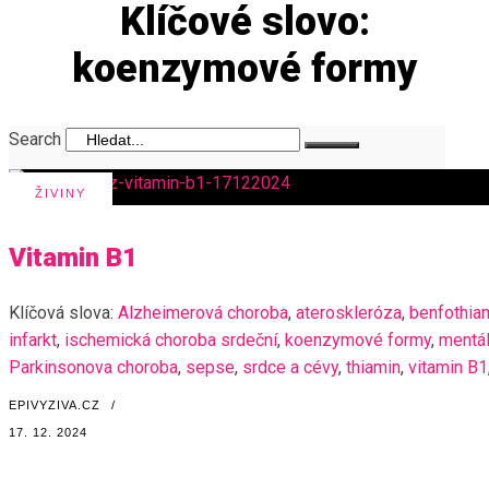
Klíčové slovo:
koenzymové formy
Search
ŽIVINY
Vitamin B1
Klíčová slova:
Alzheimerová choroba
,
ateroskleróza
,
benfothia
infarkt
,
ischemická choroba srdeční
,
koenzymové formy
,
mentál
Parkinsonova choroba
,
sepse
,
srdce a cévy
,
thiamin
,
vitamin B1
EPIVYZIVA.CZ
/
17. 12. 2024