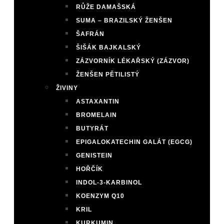
RŮŽE DAMAŠSKÁ
SUMA – BRAZILSKÝ ŽENŠEN
ŠAFRÁN
ŠIŠÁK BAJKALSKÝ
ZÁZVORNÍK LÉKAŘSKÝ (ZÁZVOR)
ŽENŠEN PĚTILISTÝ
ŽIVINY
ASTAXANTIN
BROMELAIN
BUTYRÁT
EPIGALOKATECHIN GALÁT (EGCG)
GENISTEIN
HOŘČÍK
INDOL-3-KARBINOL
KOENZYM Q10
KRIL
KURKUMIN