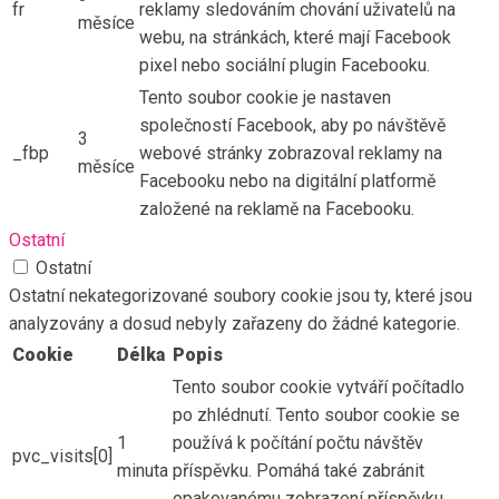
fr
reklamy sledováním chování uživatelů na
měsíce
webu, na stránkách, které mají Facebook
pixel nebo sociální plugin Facebooku.
Tento soubor cookie je nastaven
společností Facebook, aby po návštěvě
3
_fbp
webové stránky zobrazoval reklamy na
měsíce
Facebooku nebo na digitální platformě
založené na reklamě na Facebooku.
Ostatní
Ostatní
Ostatní nekategorizované soubory cookie jsou ty, které jsou
analyzovány a dosud nebyly zařazeny do žádné kategorie.
Cookie
Délka
Popis
Tento soubor cookie vytváří počítadlo
po zhlédnutí. Tento soubor cookie se
1
používá k počítání počtu návštěv
pvc_visits[0]
minuta
příspěvku. Pomáhá také zabránit
opakovanému zobrazení příspěvku