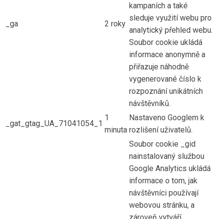
kampaních a také
sleduje využití webu pro
_ga
2 roky
analytický přehled webu.
Soubor cookie ukládá
informace anonymně a
přiřazuje náhodně
vygenerované číslo k
rozpoznání unikátních
návštěvníků.
1
Nastaveno Googlem k
_gat_gtag_UA_71041054_1
minuta
rozlišení uživatelů.
Soubor cookie _gid
nainstalovaný službou
Google Analytics ukládá
informace o tom, jak
návštěvníci používají
webovou stránku, a
zároveň vytváří