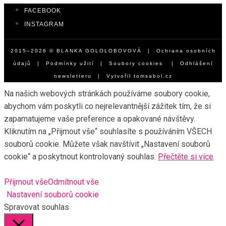
FACEBOOK
INSTAGRAM
2015–2026 © BLANKA GOLOLOBOVOVÁ |
Ochrana osobních
údajů
|
Podmínky užití
|
Soubory cookies
|
Odhlášení
newsletteru
| Vytvořil
tomsabol.cz
Na našich webových stránkách používáme soubory cookie,
abychom vám poskytli co nejrelevantnější zážitek tím, že si
zapamatujeme vaše preference a opakované návštěvy.
Kliknutím na „Přijmout vše“ souhlasíte s používáním VŠECH
souborů cookie. Můžete však navštívit „Nastavení souborů
cookie“ a poskytnout kontrolovaný souhlas.
Přečtěte si více
Přijmout vše
Odmítnout vše
Nastavení souborů cookie
Spravovat souhlas