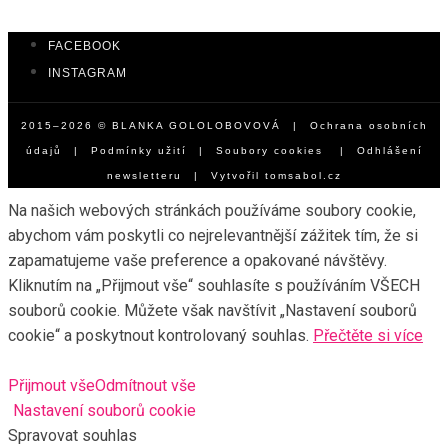
FACEBOOK
INSTAGRAM
2015–2026 © BLANKA GOLOLOBOVOVÁ |
Ochrana osobních
údajů
|
Podmínky užití
|
Soubory cookies
|
Odhlášení
newsletteru
| Vytvořil
tomsabol.cz
Na našich webových stránkách používáme soubory cookie,
abychom vám poskytli co nejrelevantnější zážitek tím, že si
zapamatujeme vaše preference a opakované návštěvy.
Kliknutím na „Přijmout vše“ souhlasíte s používáním VŠECH
souborů cookie. Můžete však navštívit „Nastavení souborů
cookie“ a poskytnout kontrolovaný souhlas.
Přečtěte si více
Přijmout vše
Odmítnout vše
Nastavení souborů cookie
Spravovat souhlas