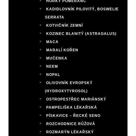
HOŘKÝ POMERANČ
KADIDLOVNÍK PILOVITÝ, BOSWELIE
SERRATA
KOTVIČNÍK ZEMNÍ
KOZINEC BLANITÝ (ASTRAGALUS)
MACA
MARALÍ KOŘEN
MUČENKA
NEEM
NOPAL
OLIVOVNÍK EVROPSKÝ
(HYDROXYTYROSOL)
OSTROPESTŘEC MARIÁNSKÝ
PAMPELIŠKA LÉKAŘSKÁ
PÍSKAVICE – ŘECKÉ SENO
ROZCHODNICE RŮŽOVÁ
ROZMARÝN LÉKAŘSKÝ