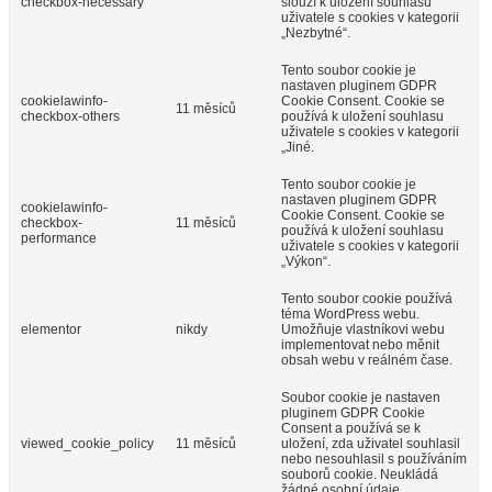
checkbox-necessary
slouží k uložení souhlasu
uživatele s cookies v kategorii
„Nezbytné“.
Tento soubor cookie je
nastaven pluginem GDPR
cookielawinfo-
Cookie Consent. Cookie se
11 měsíců
checkbox-others
používá k uložení souhlasu
uživatele s cookies v kategorii
„Jiné.
Tento soubor cookie je
nastaven pluginem GDPR
cookielawinfo-
Cookie Consent. Cookie se
checkbox-
11 měsíců
používá k uložení souhlasu
performance
uživatele s cookies v kategorii
„Výkon“.
Tento soubor cookie používá
téma WordPress webu.
elementor
nikdy
Umožňuje vlastníkovi webu
implementovat nebo měnit
obsah webu v reálném čase.
Soubor cookie je nastaven
pluginem GDPR Cookie
Consent a používá se k
viewed_cookie_policy
11 měsíců
uložení, zda uživatel souhlasil
nebo nesouhlasil s používáním
souborů cookie. Neukládá
žádné osobní údaje.