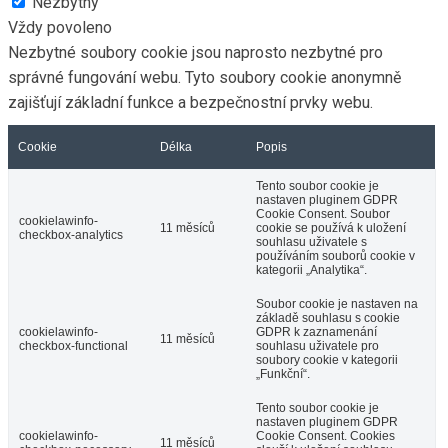
Nezbytný
Vždy povoleno
Nezbytné soubory cookie jsou naprosto nezbytné pro
správné fungování webu. Tyto soubory cookie anonymně
zajišťují základní funkce a bezpečnostní prvky webu.
Cookie
Délka
Popis
Tento soubor cookie je
nastaven pluginem GDPR
Cookie Consent. Soubor
cookielawinfo-
11 měsíců
cookie se používá k uložení
checkbox-analytics
souhlasu uživatele s
používáním souborů cookie v
kategorii „Analytika“.
Soubor cookie je nastaven na
základě souhlasu s cookie
cookielawinfo-
GDPR k zaznamenání
11 měsíců
checkbox-functional
souhlasu uživatele pro
soubory cookie v kategorii
„Funkční“.
Tento soubor cookie je
nastaven pluginem GDPR
cookielawinfo-
Cookie Consent. Cookies
11 měsíců