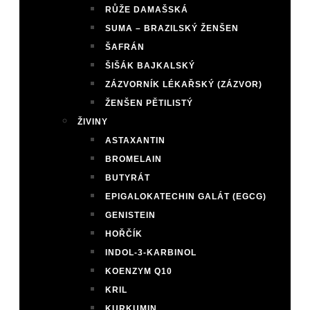
RŮŽE DAMAŠSKÁ
SUMA – BRAZILSKÝ ŽENŠEN
ŠAFRÁN
ŠIŠÁK BAJKALSKÝ
ZÁZVORNÍK LÉKAŘSKÝ (ZÁZVOR)
ŽENŠEN PĚTILISTÝ
ŽIVINY
ASTAXANTIN
BROMELAIN
BUTYRÁT
EPIGALOKATECHIN GALÁT (EGCG)
GENISTEIN
HOŘČÍK
INDOL-3-KARBINOL
KOENZYM Q10
KRIL
KURKUMIN