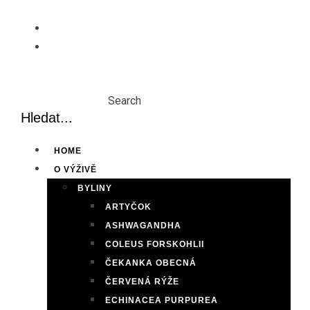
Skip
to
content
Search
HOME
O VÝŽIVĚ
BYLINY
ARTYČOK
ASHWAGANDHA
COLEUS FORSKOHLII
ČEKANKA OBECNÁ
ČERVENÁ RÝŽE
ECHINACEA PURPUREA