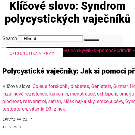
Klíčové slovo: Syndrom
polycystických vaječníků
Search
EPIGENETIKA V PRAXI
Polycystické vaječníky: Jak si pomoci p
Klíčová slova:
Coleus forskohlii
,
diabetes
,
Genistein
,
Gurmar
,
Ho
inzulinová rezistence
,
kurkumin
,
menstruace
,
ochlupení
,
omega
plodnost
,
resveratrol
,
šafrán
,
šišák bajkalský
,
srdce a cévy
,
Synd
testosteron
,
vitamín D3
,
zinek
EPIVYZIVA.CZ
/
11. 3. 2024