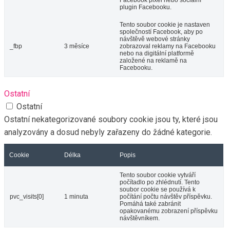
plugin Facebooku.
Tento soubor cookie je nastaven
společností Facebook, aby po
návštěvě webové stránky
_fbp
3 měsíce
zobrazoval reklamy na Facebooku
nebo na digitální platformě
založené na reklamě na
Facebooku.
Ostatní
Ostatní
Ostatní nekategorizované soubory cookie jsou ty, které jsou
analyzovány a dosud nebyly zařazeny do žádné kategorie.
Cookie
Délka
Popis
Tento soubor cookie vytváří
počítadlo po zhlédnutí. Tento
soubor cookie se používá k
pvc_visits[0]
1 minuta
počítání počtu návštěv příspěvku.
Pomáhá také zabránit
opakovanému zobrazení příspěvku
návštěvníkem.