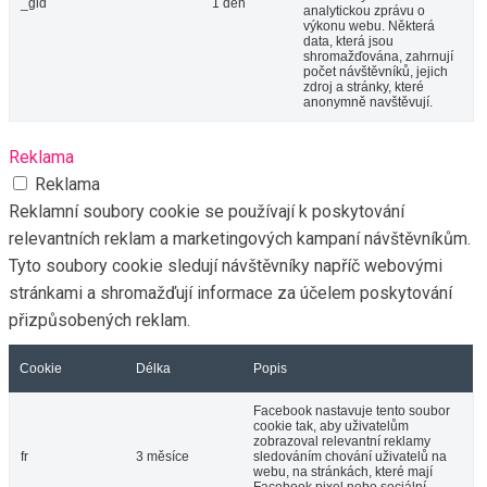
_gid
1 den
analytickou zprávu o
výkonu webu. Některá
data, která jsou
shromažďována, zahrnují
počet návštěvníků, jejich
zdroj a stránky, které
anonymně navštěvují.
Reklama
Reklama
Reklamní soubory cookie se používají k poskytování
relevantních reklam a marketingových kampaní návštěvníkům.
Tyto soubory cookie sledují návštěvníky napříč webovými
stránkami a shromažďují informace za účelem poskytování
přizpůsobených reklam.
Cookie
Délka
Popis
Facebook nastavuje tento soubor
cookie tak, aby uživatelům
zobrazoval relevantní reklamy
fr
3 měsíce
sledováním chování uživatelů na
webu, na stránkách, které mají
Facebook pixel nebo sociální