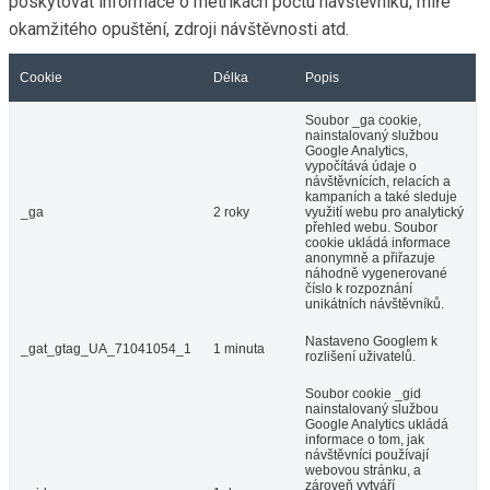
poskytovat informace o metrikách počtu návštěvníků, míře
okamžitého opuštění, zdroji návštěvnosti atd.
Cookie
Délka
Popis
Soubor _ga cookie,
nainstalovaný službou
Google Analytics,
vypočítává údaje o
návštěvnících, relacích a
kampaních a také sleduje
_ga
2 roky
využití webu pro analytický
přehled webu. Soubor
cookie ukládá informace
anonymně a přiřazuje
náhodně vygenerované
číslo k rozpoznání
unikátních návštěvníků.
Nastaveno Googlem k
_gat_gtag_UA_71041054_1
1 minuta
rozlišení uživatelů.
Soubor cookie _gid
nainstalovaný službou
Google Analytics ukládá
informace o tom, jak
návštěvníci používají
webovou stránku, a
zároveň vytváří