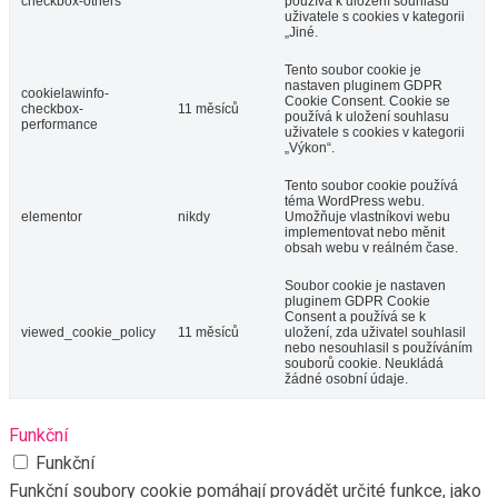
checkbox-others
používá k uložení souhlasu
uživatele s cookies v kategorii
„Jiné.
Tento soubor cookie je
nastaven pluginem GDPR
cookielawinfo-
Cookie Consent. Cookie se
checkbox-
11 měsíců
používá k uložení souhlasu
performance
uživatele s cookies v kategorii
„Výkon“.
Tento soubor cookie používá
téma WordPress webu.
elementor
nikdy
Umožňuje vlastníkovi webu
implementovat nebo měnit
obsah webu v reálném čase.
Soubor cookie je nastaven
pluginem GDPR Cookie
Consent a používá se k
viewed_cookie_policy
11 měsíců
uložení, zda uživatel souhlasil
nebo nesouhlasil s používáním
souborů cookie. Neukládá
žádné osobní údaje.
Funkční
Funkční
Funkční soubory cookie pomáhají provádět určité funkce, jako