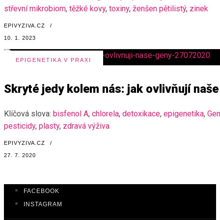
střevní mikrobiom
,
těžké kovy
,
toxiny
,
ženšen pětilistý
,
zinek
EPIVYZIVA.CZ
/
10. 1. 2023
EPIGENETIKA V PRAXI
Skryté jedy kolem nás: jak ovlivňují naš
Klíčová slova:
bisfenol A
,
chlorela
,
detoxikace
,
epigenetika
,
Gen
pesticidy
,
plasty
,
zdravá výživa
EPIVYZIVA.CZ
/
27. 7. 2020
FACEBOOK
INSTAGRAM