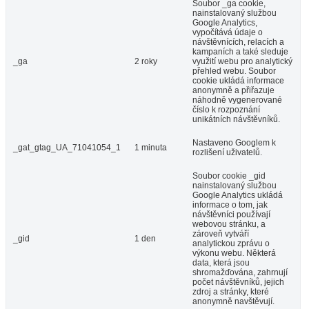
Soubor _ga cookie,
nainstalovaný službou
Google Analytics,
vypočítává údaje o
návštěvnících, relacích a
kampaních a také sleduje
_ga
2 roky
využití webu pro analytický
přehled webu. Soubor
cookie ukládá informace
anonymně a přiřazuje
náhodně vygenerované
číslo k rozpoznání
unikátních návštěvníků.
Nastaveno Googlem k
_gat_gtag_UA_71041054_1
1 minuta
rozlišení uživatelů.
Soubor cookie _gid
nainstalovaný službou
Google Analytics ukládá
informace o tom, jak
návštěvníci používají
webovou stránku, a
zároveň vytváří
_gid
1 den
analytickou zprávu o
výkonu webu. Některá
data, která jsou
shromažďována, zahrnují
počet návštěvníků, jejich
zdroj a stránky, které
anonymně navštěvují.