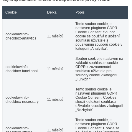
Cookie
Délka
Popis
Tento soubor cookie je
nastaven pluginem GDPR
Cookie Consent. Soubor
cookielawinfo-
11 měsíců
cookie se používá k uložení
checkbox-analytics
souhlasu uživatele s
používáním souborů cookie v
kategorii „Analytika“.
Soubor cookie je nastaven na
základě souhlasu s cookie
cookielawinfo-
GDPR k zaznamenání
11 měsíců
checkbox-functional
souhlasu uživatele pro
soubory cookie v kategorii
„Funkční“.
Tento soubor cookie je
nastaven pluginem GDPR
cookielawinfo-
Cookie Consent. Cookies
11 měsíců
checkbox-necessary
slouží k uložení souhlasu
uživatele s cookies v kategorii
„Nezbytné“.
Tento soubor cookie je
nastaven pluginem GDPR
cookielawinfo-
Cookie Consent. Cookie se
11 měsíců