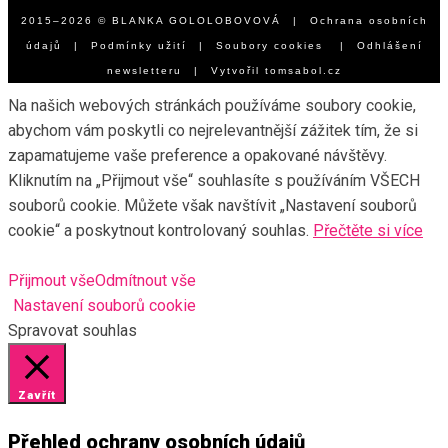
2015–2026 © BLANKA GOLOLOBOVOVÁ |
Ochrana osobních
údajů
|
Podmínky užití
|
Soubory cookies
|
Odhlášení
newsletteru
| Vytvořil
tomsabol.cz
Na našich webových stránkách používáme soubory cookie,
abychom vám poskytli co nejrelevantnější zážitek tím, že si
zapamatujeme vaše preference a opakované návštěvy.
Kliknutím na „Přijmout vše“ souhlasíte s používáním VŠECH
souborů cookie. Můžete však navštívit „Nastavení souborů
cookie“ a poskytnout kontrolovaný souhlas.
Přečtěte si více
Přijmout vše
Odmítnout vše
Nastavení souborů cookie
Spravovat souhlas
Zavřít
Přehled ochrany osobních údajů