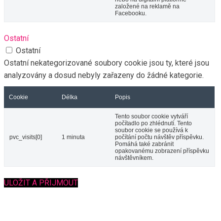
založené na reklamě na
Facebooku.
Ostatní
Ostatní
Ostatní nekategorizované soubory cookie jsou ty, které jsou
analyzovány a dosud nebyly zařazeny do žádné kategorie.
Cookie
Délka
Popis
Tento soubor cookie vytváří
počítadlo po zhlédnutí. Tento
soubor cookie se používá k
pvc_visits[0]
1 minuta
počítání počtu návštěv příspěvku.
Pomáhá také zabránit
opakovanému zobrazení příspěvku
návštěvníkem.
ULOŽIT A PŘIJMOUT