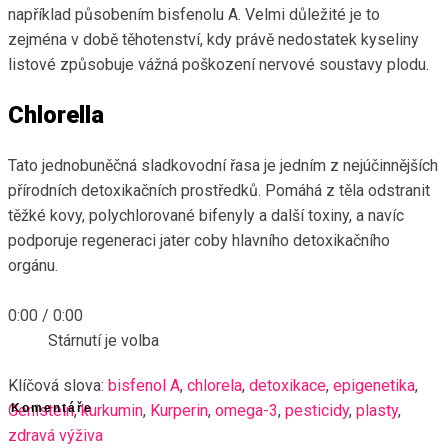
například působením bisfenolu A. Velmi důležité je to
zejména v době těhotenství, kdy právě nedostatek kyseliny
listové způsobuje vážná poškození nervové soustavy plodu.
Chlorella
Tato jednobuněčná sladkovodní řasa je jedním z nejúčinnějších
přírodních detoxikačních prostředků. Pomáhá z těla odstranit
těžké kovy, polychlorované bifenyly a další toxiny, a navíc
podporuje regeneraci jater coby hlavního detoxikačního
orgánu.
0:00
/
0:00
Stárnutí je volba
Klíčová slova:
bisfenol A
,
chlorela
,
detoxikace
,
epigenetika
,
Genistein
Komentáře
,
kurkumin
,
Kurperin
,
omega-3
,
pesticidy
,
plasty
,
zdravá výživa