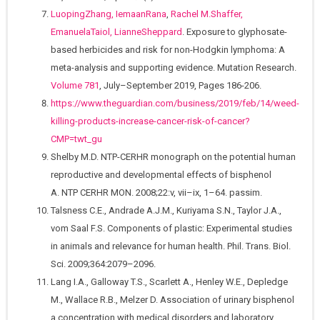
LuopingZhang,
IemaanRana
,
Rachel M.Shaffer,
EmanuelaTaiol,
LianneSheppard
. Exposure to glyphosate-
based herbicides and risk for non-Hodgkin lymphoma: A
meta-analysis and supporting evidence. Mutation Research.
Volume 781
, July–September 2019, Pages 186-206.
https://www.theguardian.com/business/2019/feb/14/weed-
killing-products-increase-cancer-risk-of-cancer?
CMP=twt_gu
Shelby M.D. NTP-CERHR monograph on the potential human
reproductive and developmental effects of bisphenol
A. NTP CERHR MON. 2008;22:v, vii–ix, 1–64. passim.
Talsness C.E., Andrade A.J.M., Kuriyama S.N., Taylor J.A.,
vom Saal F.S. Components of plastic: Experimental studies
in animals and relevance for human health. Phil. Trans. Biol.
Sci. 2009;364:2079–2096.
Lang I.A., Galloway T.S., Scarlett A., Henley W.E., Depledge
M., Wallace R.B., Melzer D. Association of urinary bisphenol
a concentration with medical disorders and laboratory