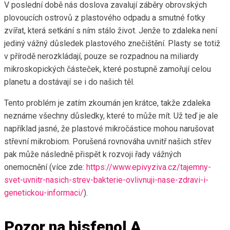
V poslední době nás doslova zavalují záběry obrovských
plovoucích ostrovů z plastového odpadu a smutné fotky
zvířat, která setkání s ním stálo život. Jenže to zdaleka není
jediný vážný důsledek plastového znečištění. Plasty se totiž
v přírodě nerozkládají, pouze se rozpadnou na miliardy
mikroskopických částeček, které postupně zamořují celou
planetu a dostávají se i do našich těl.
Tento problém je zatím zkoumán jen krátce, takže zdaleka
neznáme všechny důsledky, které to může mít. Už teď je ale
například jasné, že plastové mikročástice mohou narušovat
střevní mikrobiom. Porušená rovnováha uvnitř našich střev
pak může následně přispět k rozvoji řady vážných
onemocnění (více zde:
https://www.epivyziva.cz/tajemny-
svet-uvnitr-nasich-strev-bakterie-ovlivnuji-nase-zdravi-i-
genetickou-informaci/
).
Pozor na bisfenol A