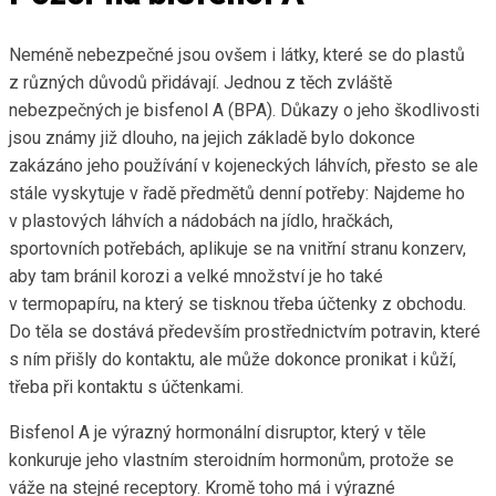
Neméně nebezpečné jsou ovšem i látky, které se do plastů
z různých důvodů přidávají. Jednou z těch zvláště
nebezpečných je bisfenol A (BPA). Důkazy o jeho škodlivosti
jsou známy již dlouho, na jejich základě bylo dokonce
zakázáno jeho používání v kojeneckých láhvích, přesto se ale
stále vyskytuje v řadě předmětů denní potřeby: Najdeme ho
v plastových láhvích a nádobách na jídlo, hračkách,
sportovních potřebách, aplikuje se na vnitřní stranu konzerv,
aby tam bránil korozi a velké množství je ho také
v termopapíru, na který se tisknou třeba účtenky z obchodu.
Do těla se dostává především prostřednictvím potravin, které
s ním přišly do kontaktu, ale může dokonce pronikat i kůží,
třeba při kontaktu s účtenkami.
Bisfenol A je výrazný hormonální disruptor, který v těle
konkuruje jeho vlastním steroidním hormonům, protože se
váže na stejné receptory. Kromě toho má i výrazné