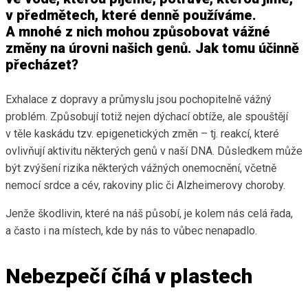
v předmětech, které denně používáme.
A mnohé z nich mohou způsobovat vážné
změny na úrovni našich genů. Jak tomu účinně
přecházet?
Exhalace z dopravy a průmyslu jsou pochopitelně vážný
problém. Způsobují totiž nejen dýchací obtíže, ale spouštějí
v těle kaskádu tzv. epigenetických změn – tj. reakcí, které
ovlivňují aktivitu některých genů v naší DNA. Důsledkem může
být zvýšení rizika některých vážných onemocnění, včetně
nemocí srdce a cév, rakoviny plic či Alzheimerovy choroby.
Jenže škodlivin, které na náš působí, je kolem nás celá řada,
a často i na místech, kde by nás to vůbec nenapadlo.
Nebezpečí číhá v plastech