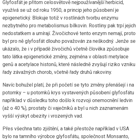
Glyfosfát je přitom celosvětově nejpoužívanější herbicid,
využívá se už od roku 1950, a princip jeho působení je
epigenetický. Blokuje totiž v rostlinách tvorbu enzymu
nezbytného pro metabolismus bílkovin. Rostliny pak trpí jejich
nedostatkem a umírají. Živočichové tento enzym nemají, proto
byl pro ně glyfosfát dlouho považován za neškodný. Jenže se
ukázalo, že i v případě živočichů včetně člověka způsobuje
tato látka epigenetické změny, zejména v oblasti metylace
genů a acetylace histonů, které následně zvyšují riziko vzniku
řady závažných chorob, včetně řady druhů rakoviny.
Navíc bohužel platí, že při početí se tyto změny přenášejí i na
potomky – u potomků krys vystavených působení glyfosfátu
například v důsledku toho došlo k rozvoji onemocnění ledvin
(až o 40 %), prostaty či vaječníků a byl u nich zaznamenám
vyšší výskyt obezity i vrozených vad.
Přes všechna tato zjištění, a také přestože například v USA
bylo na tamního výrobce glyfosfátu, společnost Monsanto,