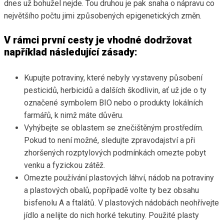
dnes už bohužel nejde. Tou druhou je pak snaha o nápravu co
největšího počtu jimi způsobených epigenetických změn.
V rámci první cesty je vhodné dodržovat
například následující zásady:
Kupujte potraviny, které nebyly vystaveny působení
pesticidů, herbicidů a dalších škodlivin, ať už jde o ty
označené symbolem BIO nebo o produkty lokálních
farmářů, k nimž máte důvěru.
Vyhýbejte se oblastem se znečištěným prostředím.
Pokud to není možné, sledujte zpravodajství a při
zhoršených rozptylových podmínkách omezte pobyt
venku a fyzickou zátěž.
Omezte používání plastových láhví, nádob na potraviny
a plastových obalů, popřípadě volte ty bez obsahu
bisfenolu A a ftalátů. V plastových nádobách neohřívejte
jídlo a nelijte do nich horké tekutiny. Použité plasty