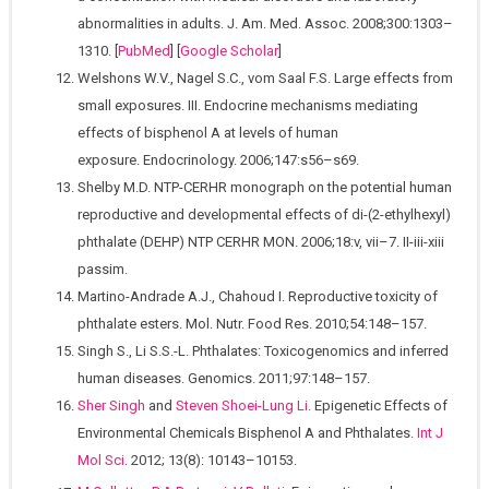
abnormalities in adults. J. Am. Med. Assoc. 2008;300:1303–
1310. [
PubMed
] [
Google Scholar
]
Welshons W.V., Nagel S.C., vom Saal F.S. Large effects from
small exposures. III. Endocrine mechanisms mediating
effects of bisphenol A at levels of human
exposure. Endocrinology. 2006;147:s56–s69.
Shelby M.D. NTP-CERHR monograph on the potential human
reproductive and developmental effects of di-(2-ethylhexyl)
phthalate (DEHP) NTP CERHR MON. 2006;18:v, vii–7. II-iii-xiii
passim.
Martino-Andrade A.J., Chahoud I. Reproductive toxicity of
phthalate esters. Mol. Nutr. Food Res. 2010;54:148–157.
Singh S., Li S.S.-L. Phthalates: Toxicogenomics and inferred
human diseases. Genomics. 2011;97:148–157.
Sher Singh
and
Steven Shoei-Lung Li
. Epigenetic Effects of
Environmental Chemicals Bisphenol A and Phthalates.
Int J
Mol Sci
. 2012; 13(8): 10143–10153.