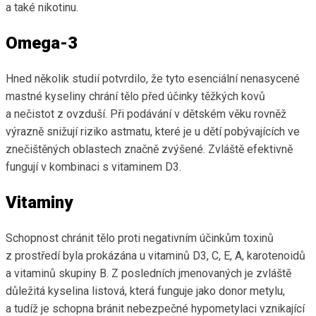
a také nikotinu.
Omega-3
Hned několik studií potvrdilo, že tyto esenciální nenasycené
mastné kyseliny chrání tělo před účinky těžkých kovů
a nečistot z ovzduší. Při podávání v dětském věku rovněž
výrazně snižují riziko astmatu, které je u dětí pobývajících ve
znečištěných oblastech značně zvýšené. Zvláště efektivně
fungují v kombinaci s vitaminem D3.
Vitaminy
Schopnost chránit tělo proti negativním účinkům toxinů
z prostředí byla prokázána u vitaminů D3, C, E, A, karotenoidů
a vitaminů skupiny B. Z posledních jmenovaných je zvláště
důležitá kyselina listová, která funguje jako donor metylu,
a tudíž je schopna bránit nebezpečné hypometylaci vznikající