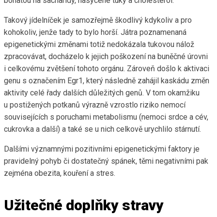
bohatou na sacharidy, nasycené tuky a cholesterol.
Takový jídelníček je samozřejmě škodlivý kdykoliv a pro
kohokoliv, jenže tady to bylo horší. Játra poznamenaná
epigenetickými změnami totiž nedokázala tukovou nálož
zpracovávat, docházelo k jejich poškození na buněčné úrovni
i celkovému zvětšení tohoto orgánu. Zároveň došlo k aktivaci
genu s označením Egr1, který následně zahájil kaskádu změn
aktivity celé řady dalších důležitých genů. V tom okamžiku
u postižených potkanů výrazně vzrostlo riziko nemocí
souvisejících s poruchami metabolismu (nemoci srdce a cév,
cukrovka a další) a také se u nich celkově urychlilo stárnutí.
Dalšími významnými pozitivními epigenetickými faktory je
pravidelný pohyb či dostatečný spánek, těmi negativními pak
zejména obezita, kouření a stres.
Užitečné doplňky stravy