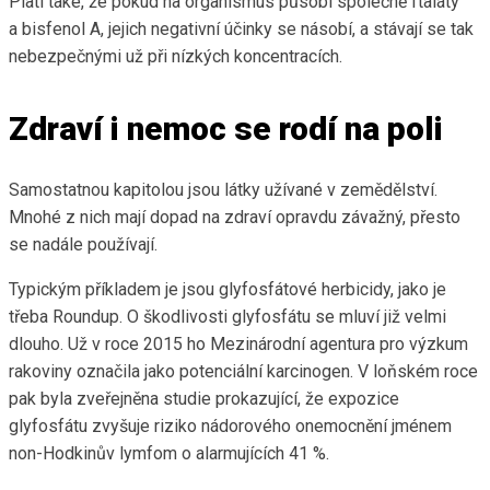
Platí také, že pokud na organismus působí společně ftaláty
a bisfenol A, jejich negativní účinky se násobí, a stávají se tak
nebezpečnými už při nízkých koncentracích.
Zdraví i nemoc se rodí na poli
Samostatnou kapitolou jsou látky užívané v zemědělství.
Mnohé z nich mají dopad na zdraví opravdu závažný, přesto
se nadále používají.
Typickým příkladem je jsou glyfosfátové herbicidy, jako je
třeba Roundup. O škodlivosti glyfosfátu se mluví již velmi
dlouho. Už v roce 2015 ho Mezinárodní agentura pro výzkum
rakoviny označila jako potenciální karcinogen. V loňském roce
pak byla zveřejněna studie prokazující, že expozice
glyfosfátu zvyšuje riziko nádorového onemocnění jménem
non-Hodkinův lymfom o alarmujících 41 %.