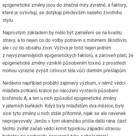
epigenetické změny jsou do značné míry zvratné, a faktory,
které je ovlivňují, se dotýkají především našeho životního
stylu.
Naprostým základem by mělo být zaměření se na kvalitu
stravy, a to nejen co do volby potravin s minimem škodlivin,
ale i co do obsahu živin. Výživa je totiž nejen jedním
z nejvýznamnějších epigenetických faktorů, a zároveň platí, že
epigenetické změny vzniklé působením toxinů z prostředí
mohou výrazně zvýšit citlivost těla vůči dietním přešlapům.
Nedávno například proběhl zajímavý výzkum, v němž vědci
mláďata potkanů krátce po narození vystavili působení
bisfenolu A, a ten u nich způsobil epigenetické změny
v jaterních buňkách. Když byly mláďatům dva měsíce, byly
sice tyto změny u nich stále přítomné, nijak se ale navenek
neprojevovaly. Jenže v tom okamžiku přišla další rána: část
těchto zvířat začali vědci krmit typickou západní stravou