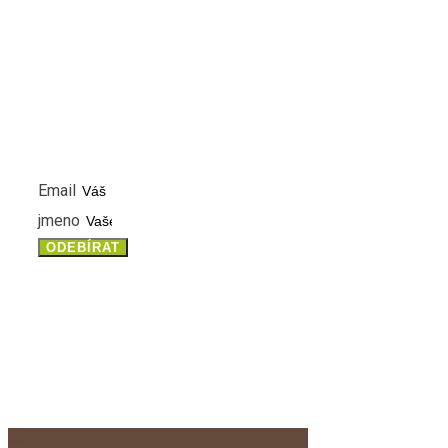
NEWSLETTER
PŘIHLASTE SE K ODBĚRU NOVINEK A MĚJTE VŽDY ČE
INFORMACE
Email
jmeno
ODEBÍRAT