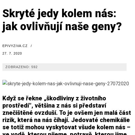
Skryté jedy kolem nás:
jak ovlivňují naše geny?
EPIVYZIVA.CZ
/
27. 7. 2020
ZOBRAZENO:
592
Když se řekne „škodliviny z životního
prostředí“, většina z nás si představí
znečištěné ovzduší. To je ovšem jen malá část
rizik, která na nás číhají. Jedovaté chemikálie
se totiž mohou vyskytovat všude kolem nás –
ve vodě, kterou pijeme, potravě, kterou jíme,