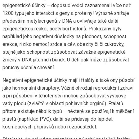
epigenetické účinky – doposud vědci zaznamenali více než
1200 typu jeho interakcí s geny a proteiny! Výrazně snižuje
především metylaci genů v DNA a ovlivňuje také další
epigenetickou reakci, acetylaci histonů. Prokázány byly
například jeho negativní důsledky na plodnost, schopnost
erekce, riziko nemocí srdce a cév, obezity či či cukrovky,
stejně jako schopnost způsobovat závažné epigenetické
změny v DNA jaterních buněk. U dětí pak může způsobovat
poruchy učení a chování.
Negativní epigenetické účinky mají i ftaláty a také ony působí
jako hormonální disruptory. Vážně ohrožují reprodukční zdraví
a při působení v těhotenství mohou způsobovat vývojové
vady plodu (zvláště v oblasti pohlavních orgánů). Ftalátů
přitom existuje několik typů – některé se používají k měkčení
plastů (například PVC), další se přidávají do lepidel,
kosmetických přípravků nebo rozpouštědel.