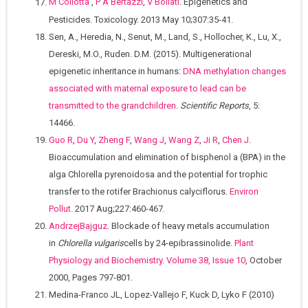
M Collotta
,
P A Bertazzi
,
V Bollati
. Epigenetics and
Pesticides. Toxicology. 2013 May 10;307:35-41.
Sen, A., Heredia, N., Senut, M., Land, S., Hollocher, K., Lu, X.,
Dereski, M.O., Ruden. D.M. (2015). Multigenerational
epigenetic inheritance in humans:
DNA methylation changes
associated with maternal exposure to lead can be
transmitted to the grandchildren
.
Scientific Reports
, 5:
14466.
Guo R
,
Du Y
,
Zheng F
,
Wang J
,
Wang Z
,
Ji R
,
Chen J
.
Bioaccumulation and elimination of bisphenol a (BPA) in the
alga Chlorella pyrenoidosa and the potential for trophic
transfer to the rotifer Brachionus calyciflorus.
Environ
Pollut.
2017 Aug;227:460-467.
AndrzejBajguz
. Blockade of heavy metals accumulation
in
Chlorella vulgaris
cells by 24-epibrassinolide.
Plant
Physiology and Biochemistry
.
Volume 38, Issue 10
, October
2000, Pages 797-801.
Medina-Franco JL, Lopez-Vallejo F, Kuck D, Lyko F (2010)