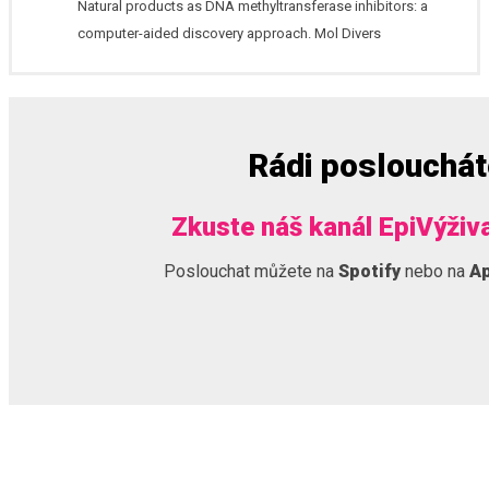
Natural products as DNA methyltransferase inhibitors: a
computer-aided discovery approach. Mol Divers
Rádi poslouchá
Zkuste náš kanál EpiVýživ
Poslouchat můžete na
Spotify
nebo na
Ap