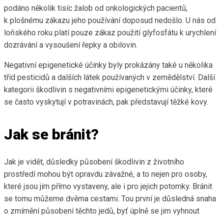
podáno několik tisíc žalob od onkologických pacientů,
k plošnému zákazu jeho používání doposud nedošlo. U nás od
loňského roku platí pouze zákaz použití glyfosfátu k urychlení
dozrávání a vysoušení řepky a obilovin.
Negativní epigenetické účinky byly prokázány také u několika
tříd pesticidů a dalších látek používaných v zemědělství. Další
kategorii škodlivin s negativními epigenetickými účinky, které
se často vyskytují v potravinách, pak představují těžké kovy.
Jak se bránit?
Jak je vidět, důsledky působení škodlivin z životního
prostředí mohou být opravdu závažné, a to nejen pro osoby,
které jsou jim přímo vystaveny, ale i pro jejich potomky. Bránit
se tomu můžeme dvěma cestami. Tou první je důsledná snaha
o zmírnění působení těchto jedů, byť úplně se jim vyhnout