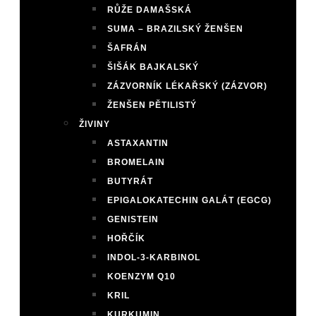
RŮŽE DAMAŠSKÁ
SUMA – BRAZILSKÝ ŽENŠEN
ŠAFRÁN
ŠIŠÁK BAJKALSKÝ
ZÁZVORNÍK LÉKAŘSKÝ (ZÁZVOR)
ŽENŠEN PĚTILISTÝ
ŽIVINY
ASTAXANTIN
BROMELAIN
BUTYRÁT
EPIGALOKATECHIN GALÁT (EGCG)
GENISTEIN
HOŘČÍK
INDOL-3-KARBINOL
KOENZYM Q10
KRIL
KURKUMIN