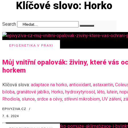
Klíčové slovo: Horko
Search
EPIGENETIKA V PRAXI
Můj vnitřní opalovák: živiny, které vás 
horkem
Klíčová slova:
adaptace na horko
,
antioxidant
,
astaxantin
,
Coleus
biloba
,
granátové jablko
,
Horko
,
hydroxytyrosol
,
léto
,
lutein
,
nop
Rhodiola
,
slunce
,
srdce a cévy
,
střevní mikrobiom
,
UV záření
,
zá
EPIVYZIVA.CZ
/
7. 6. 2024