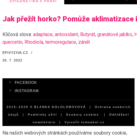
EPIGENETIKA V PRAXI
Jak přežít horko? Pomůže aklimatizace i
Klíčová slova:
adaptace
,
antioxidant
,
Butyrát
,
granátové jablko
,
H
quercetin
,
Rhodiola
,
termoregulace
,
zánět
EPIVYZIVA.CZ
/
26. 7. 2022
FACEBOOK
INSTAGRAM
2015–2026 © BLANKA GOLOLOBOVOVÁ |
Ochrana osobních
údajů
|
Podmínky užití
|
Soubory cookies
|
Odhlášení
newsletteru
| Vytvořil
tomsabol.cz
Na našich webových stránkách používáme soubory cookie,