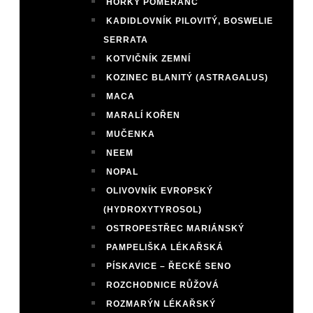
HOŘKÝ POMERANČ
KADIDLOVNÍK PILOVITÝ, BOSWELIE
SERRATA
KOTVIČNÍK ZEMNÍ
KOZINEC BLANITÝ (ASTRAGALUS)
MACA
MARALÍ KOŘEN
MUČENKA
NEEM
NOPAL
OLIVOVNÍK EVROPSKÝ
(HYDROXYTYROSOL)
OSTROPESTŘEC MARIÁNSKÝ
PAMPELIŠKA LÉKAŘSKÁ
PÍSKAVICE – ŘECKÉ SENO
ROZCHODNICE RŮŽOVÁ
ROZMARÝN LÉKAŘSKÝ