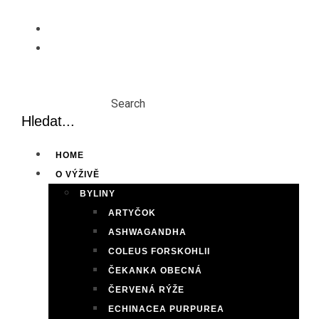
Skip
to
content
Search
HOME
O VÝŽIVĚ
BYLINY
ARTYČOK
ASHWAGANDHA
COLEUS FORSKOHLII
ČEKANKA OBECNÁ
ČERVENÁ RÝŽE
ECHINACEA PURPUREA