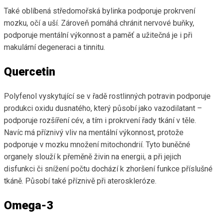
Také oblíbená středomořská bylinka podporuje prokrvení
mozku, očí a uší. Zároveň pomáhá chránit nervové buňky,
podporuje mentální výkonnost a paměť a užitečná je i při
makulární degeneraci a tinnitu.
Quercetin
Polyfenol vyskytující se v řadě rostlinných potravin podporuje
produkci oxidu dusnatého, který působí jako vazodilatant –
podporuje rozšíření cév, a tím i prokrvení řady tkání v těle.
Navíc má příznivý vliv na mentální výkonnost, protože
podporuje v mozku množení mitochondrií. Tyto buněčné
organely slouží k přeměně živin na energii, a při jejich
disfunkci či snížení počtu dochází k zhoršení funkce příslušné
tkáně. Působí také příznivě při ateroskleróze.
Omega-3