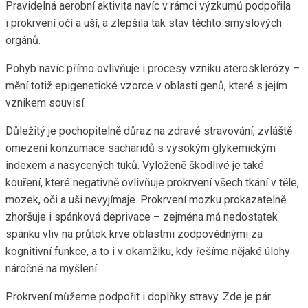
Pravidelná aerobní aktivita navíc v rámci výzkumů podpořila
i prokrvení očí a uší, a zlepšila tak stav těchto smyslových
orgánů.
Pohyb navíc přímo ovlivňuje i procesy vzniku aterosklerózy –
mění totiž epigenetické vzorce v oblasti genů, které s jejím
vznikem souvisí.
Důležitý je pochopitelně důraz na zdravé stravování, zvláště
omezení konzumace sacharidů s vysokým glykemickým
indexem a nasycených tuků. Vyloženě škodlivé je také
kouření, které negativně ovlivňuje prokrvení všech tkání v těle,
mozek, oči a uši nevyjímaje. Prokrvení mozku prokazatelně
zhoršuje i spánková deprivace – zejména má nedostatek
spánku vliv na průtok krve oblastmi zodpovědnými za
kognitivní funkce, a to i v okamžiku, kdy řešíme nějaké úlohy
náročné na myšlení.
Prokrvení můžeme podpořit i doplňky stravy. Zde je pár