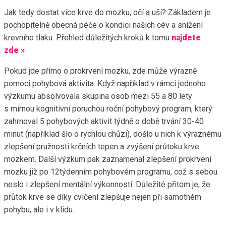
Jak tedy dostat více krve do mozku, očí a uší? Základem je
pochopitelně obecná péče o kondici našich cév a snížení
krevního tlaku. Přehled důležitých kroků k tomu
najdete
zde »
Pokud jde přímo o prokrvení mozku, zde může výrazně
pomoci pohybová aktivita. Když například v rámci jednoho
výzkumu absolvovala skupina osob mezi 55 a 80 lety
s mírnou kognitivní poruchou roční pohybový program, který
zahrnoval 5 pohybových aktivit týdně o době trvání 30-40
minut (například šlo o rychlou chůzi), došlo u nich k výraznému
zlepšení pružnosti krčních tepen a zvýšení průtoku krve
mozkem. Další výzkum pak zaznamenal zlepšení prokrvení
mozku již po 12týdenním pohybovém programu, což s sebou
neslo i zlepšení mentální výkonnosti. Důležité přitom je, že
průtok krve se díky cvičení zlepšuje nejen při samotném
pohybu, ale i v klidu.