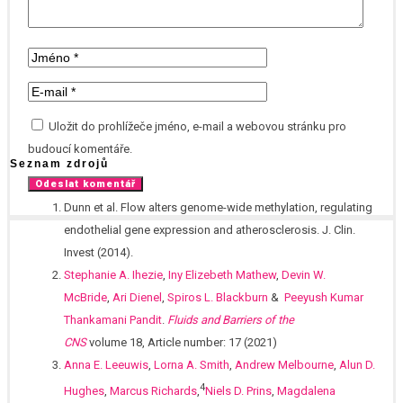
Uložit do prohlížeče jméno, e-mail a webovou stránku pro
budoucí komentáře.
Seznam zdrojů
Dunn et al. Flow alters genome-wide methylation, regulating
endothelial gene expression and atherosclerosis. J. Clin.
Invest (2014).
Stephanie A. Ihezie
,
Iny Elizebeth Mathew
,
Devin W.
McBride
,
Ari Dienel
,
Spiros L. Blackburn
&
Peeyush Kumar
Thankamani Pandit
.
Fluids and Barriers of the
CNS
volume 18, Article number: 17 (2021)
Anna E. Leeuwis
,
Lorna A. Smith
,
Andrew Melbourne
,
Alun D.
4
Hughes
,
Marcus Richards
,
Niels D. Prins
,
Magdalena