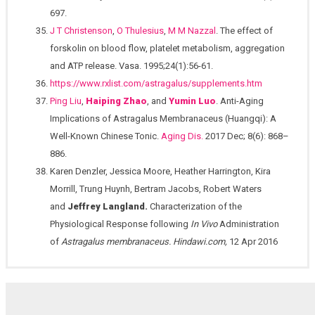
697.
J T Christenson
,
O Thulesius
,
M M Nazzal
. The effect of
forskolin on blood flow, platelet metabolism, aggregation
and ATP release. Vasa. 1995;24(1):56-61.
https://www.rxlist.com/astragalus/supplements.htm
Ping Liu
,
Haiping Zhao
, and
Yumin Luo
. Anti-Aging
Implications of Astragalus Membranaceus (Huangqi): A
Well-Known Chinese Tonic.
Aging Dis.
2017 Dec; 8(6): 868–
886.
Karen Denzler, Jessica Moore, Heather Harrington, Kira
Morrill, Trung Huynh, Bertram Jacobs, Robert Waters
and
Jeffrey Langland.
Characterization of the
Physiological Response following
In Vivo
Administration
of
Astragalus membranaceus. Hindawi.com,
12 Apr 2016