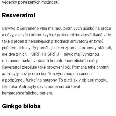
vědecky potvrzených možností.
Resveratrol
Barvivo z červeného vína má řadu příznivých účinků na srdce
a cévy, a navíc i přímo zvyšuje prokrvení mozkové tkáně. Jde
také o jeden z nejsilnějších přírodních aktivátorů enzymů
jménem sirtuiny. Ty pomáhají nejen zpomalit procesy stárnutí,
ale dva z nich – SIRT-1 a SIRT-3 – navíc mají výraznou
ochrannou funkci v oblasti hematoencefalické bariéry.
Reveratrol zlepšuje také prokrvení očí. Pomáhá také chránit
astrocyty, což je druh buněk s výraznou ochrannou
a podpůrnou funkcí na neurony. To platí jak v oblasti mozku,
tak i oka. Astrocyty navíc pomáhají udržovat
hematoencefalickou bariéru.
Ginkgo biloba