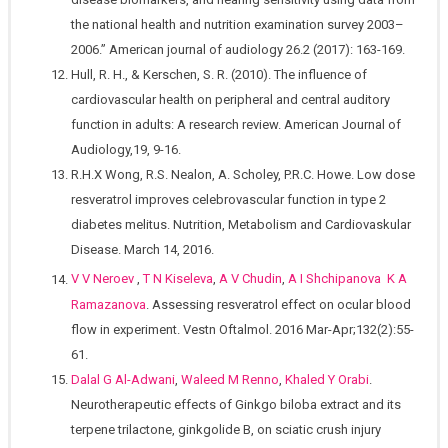
the national health and nutrition examination survey 2003–
2006.” American journal of audiology 26.2 (2017): 163-169.
Hull, R. H., & Kerschen, S. R. (2010). The influence of
cardiovascular health on peripheral and central auditory
function in adults: A research review. American Journal of
Audiology,19, 9-16.
R.H.X Wong, R.S. Nealon, A. Scholey, P.R.C. Howe. Low dose
resveratrol improves celebrovascular function in type 2
diabetes melitus. Nutrition, Metabolism and Cardiovaskular
Disease. March 14, 2016.
V V Neroev
,
T N Kiseleva
,
A V Chudin
,
A I Shchipanova
K A
Ramazanova
. Assessing resveratrol effect on ocular blood
flow in experiment. Vestn Oftalmol. 2016 Mar-Apr;132(2):55-
61.
Dalal G Al-Adwani
,
Waleed M Renno
,
Khaled Y Orabi
.
Neurotherapeutic effects of Ginkgo biloba extract and its
terpene trilactone, ginkgolide B, on sciatic crush injury