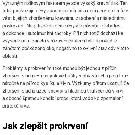
Výrazným rizikovým faktorem je zde vysoký krevní tlak. Ten
totiž poškozuje cévy zásobující sítnici a oční nerv, což může
vést k jejich zhoršenému krevnímu zásobení a následnému
poškození. Negativně na oční cévy ale působí i diabetes,
a dokonce i autoimunitní choroby. Při nich totiž dochází ke
zvýšené míře zánětu v různých částech těla, a pokud je
zánětem poškozeno oko, negativně to ovlivní stav cév v této
oblasti.
Problémy s prokrvením také mohou být jednou z příčin
zhoršení sluchu – i smyslové buňky v oblasti ucha jsou totiž
náročné na přívod kyslíku a živin. Výzkumy přitom ukazují, že
zhoršení sluchu úzce souvisí s hladinou triglyceridů v krvi
a obecně špatnou kondicí srdce, která vede ke zpomalení
průtoků krve.
Jak zlepšit prokrvení