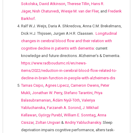
Sokolska
,
David Atkinson
,
Therese Tillin
,
Hans R.
Jäger
,
Nish Chaturvedi
,
Wiesje M. van der Flier
, and
Frederik
Barkhof
.
Ralf W.J. Weijs, Daria A. Shkredova, Anna C.M. Brekelmans,
Dick H.J. Thijssen, Jurgen A.H.R. Claassen.
Longitudinal
changes in cerebral blood flow and their relation with
cognitive decline in patients with dementia
: current
knowledge and future directions. Alzheimer’s & Dementia.
https://www.radboudumc.nl/en/news-
items/2022/reduction-in-cerebral-blood-flow-related-to-
decline-in-brain-function-in-people-with-alzheimers-dis
Tamas Csipo
,
Agnes Lipecz
,
Cameron Owens
,
Peter
Mukli
,
Jonathan W. Perry
,
Stefano Tarantini
,
Priya
Balasubramanian
,
Ádám Nyúl-Tóth
,
Valeriya
Yabluchanska
,
Farzaneh A. Sorond
,
J. Mikhail
Kellawan
,
György Purebl
,
William E. Sonntag
,
Anna
Csiszar
,
Zoltan Ungvari
&
Andriy Yabluchanskiy
. Sleep
deprivation impairs cognitive performance, alters task-