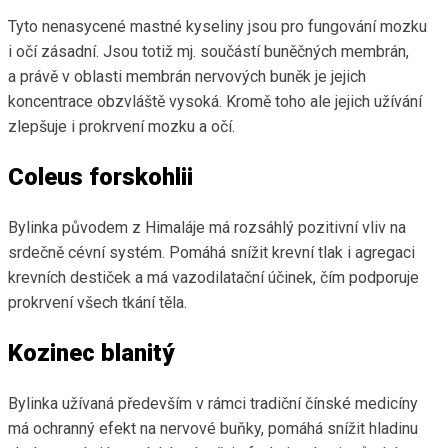
Tyto nenasycené mastné kyseliny jsou pro fungování mozku
i očí zásadní. Jsou totiž mj. součástí buněčných membrán,
a právě v oblasti membrán nervových buněk je jejich
koncentrace obzvláště vysoká. Kromě toho ale jejich užívání
zlepšuje i prokrvení mozku a očí.
Coleus forskohlii
Bylinka původem z Himaláje má rozsáhlý pozitivní vliv na
srdečně cévní systém. Pomáhá snížit krevní tlak i agregaci
krevních destiček a má vazodilatační účinek, čím podporuje
prokrvení všech tkání těla.
Kozinec blanitý
Bylinka užívaná především v rámci tradiční čínské medicíny
má ochranný efekt na nervové buňky, pomáhá snížit hladinu