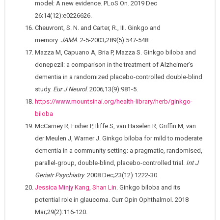
model: A new evidence. PLoS On. 2019 Dec
26;14(12):e0226626.
Cheuvront, S. N. and Carter, R., III. Ginkgo and
memory.
JAMA
. 2-5-2003;289(5):547-548.
Mazza M, Capuano A, Bria P, Mazza S. Ginkgo biloba and
donepezil: a comparison in the treatment of Alzheimer’s
dementia in a randomized placebo-controlled double-blind
study.
Eur J Neurol
. 2006;13(9):981-5.
https://www.mountsinai.org/health-library/herb/ginkgo-
biloba
McCarney R, Fisher P, Iliffe S, van Haselen R, Griffin M, van
der Meulen J, Warner J. Ginkgo biloba for mild to moderate
dementia in a community setting: a pragmatic, randomised,
parallel-group, double-blind, placebo-controlled trial.
Int J
Geriatr Psychiatry
. 2008 Dec;23(12):1222-30.
Jessica Minjy Kang
,
Shan Lin
. Ginkgo biloba and its
potential role in glaucoma. Curr Opin Ophthalmol. 2018
Mar;29(2):116-120.