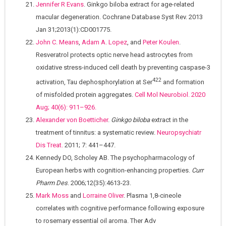
Jennifer R Evans
. Ginkgo biloba extract for age-related
macular degeneration. Cochrane Database Syst Rev. 2013
Jan 31;2013(1):CD001775.
John C. Means
,
Adam A. Lopez
, and
Peter Koulen
.
Resveratrol protects optic nerve head astrocytes from
oxidative stress-induced cell death by preventing caspase-3
422
activation, Tau dephosphorylation at Ser
and formation
of misfolded protein aggregates.
Cell Mol Neurobiol. 2020
Aug; 40(6): 911–926.
Alexander von Boetticher
.
Ginkgo biloba
extract in the
treatment of tinnitus: a systematic review.
Neuropsychiatr
Dis Treat.
2011; 7: 441–447.
Kennedy DO, Scholey AB. The psychopharmacology of
European herbs with cognition-enhancing properties.
Curr
Pharm Des
. 2006;12(35):4613-23.
Mark Moss
and
Lorraine Oliver
. Plasma 1,8-cineole
correlates with cognitive performance following exposure
to rosemary essential oil aroma. Ther Adv