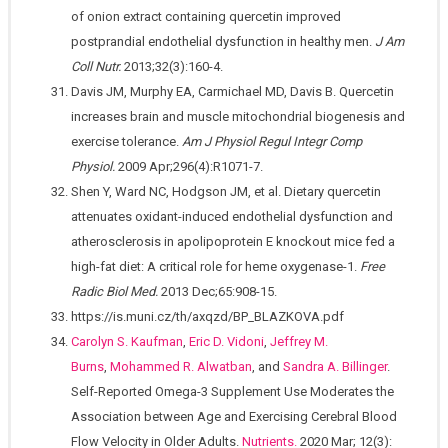
of onion extract containing quercetin improved
postprandial endothelial dysfunction in healthy men.
J Am
Coll Nutr.
2013;32(3):160-4.
Davis JM, Murphy EA, Carmichael MD, Davis B. Quercetin
increases brain and muscle mitochondrial biogenesis and
exercise tolerance.
Am J Physiol Regul Integr Comp
Physiol.
2009 Apr;296(4):R1071-7.
Shen Y, Ward NC, Hodgson JM, et al. Dietary quercetin
attenuates oxidant-induced endothelial dysfunction and
atherosclerosis in apolipoprotein E knockout mice fed a
high-fat diet: A critical role for heme oxygenase-1.
Free
Radic Biol Med.
2013 Dec;65:908-15.
https://is.muni.cz/th/axqzd/BP_BLAZKOVA.pdf
Carolyn S. Kaufman
,
Eric D. Vidoni
,
Jeffrey M.
Burns
,
Mohammed R. Alwatban
, and
Sandra A. Billinger
.
Self-Reported Omega-3 Supplement Use Moderates the
Association between Age and Exercising Cerebral Blood
Flow Velocity in Older Adults.
Nutrients.
2020 Mar; 12(3):