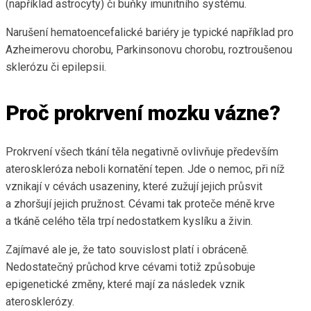
(například astrocyty) či buňky imunitního systému.
Narušení hematoencefalické bariéry je typické například pro
Azheimerovu chorobu, Parkinsonovu chorobu, roztroušenou
sklerózu či epilepsii.
Proč prokrvení mozku vázne?
Prokrvení všech tkání těla negativně ovlivňuje především
ateroskleróza neboli kornatění tepen. Jde o nemoc, při níž
vznikají v cévách usazeniny, které zužují jejich průsvit
a zhoršují jejich pružnost. Cévami tak proteče méně krve
a tkáně celého těla trpí nedostatkem kyslíku a živin.
Zajímavé ale je, že tato souvislost platí i obráceně.
Nedostatečný průchod krve cévami totiž způsobuje
epigenetické změny, které mají za následek vznik
aterosklerózy.