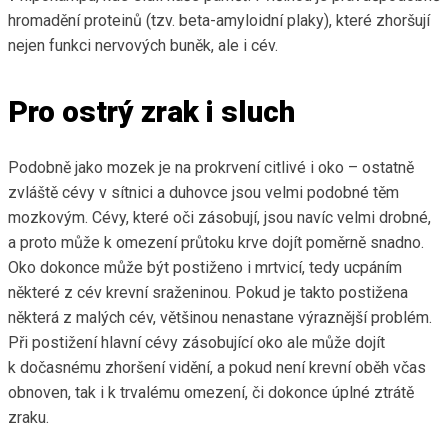
hromadění proteinů (tzv. beta-amyloidní plaky), které zhoršují
nejen funkci nervových buněk, ale i cév.
Pro ostrý zrak i sluch
Podobně jako mozek je na prokrvení citlivé i oko – ostatně
zvláště cévy v sítnici a duhovce jsou velmi podobné těm
mozkovým. Cévy, které oči zásobují, jsou navíc velmi drobné,
a proto může k omezení průtoku krve dojít poměrně snadno.
Oko dokonce může být postiženo i mrtvicí, tedy ucpáním
některé z cév krevní sraženinou. Pokud je takto postižena
některá z malých cév, většinou nenastane výraznější problém.
Při postižení hlavní cévy zásobující oko ale může dojít
k dočasnému zhoršení vidění, a pokud není krevní oběh včas
obnoven, tak i k trvalému omezení, či dokonce úplné ztrátě
zraku.