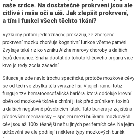
naše srdce. Na dostatečné prokrvení jsou ale
citlivé i naše oči a uši. Jak zlepšit prokrvení,
a tím i funkci všech těchto tkání?
Výzkumy přitom jednoznačně prokazují, že zhoršené
prokrvení mozku zhoršuje kognitivní funkce včetně paměti.
Zvyšuje také riziko vzniku Alzheimerovy choroby a dalších
typů demence. Snaha dostat do tohoto klíčového orgánu více
krve je tedy zcela zásadní.
Situace je zde navíc trochu specifická, protože mozkové cévy
se od těch ve zbytku těla výrazně liší. V jejich rámci totiž
funguje tzv. hematoencefalická bariéra, která odděluje krevní
oběh od mozkové tkáně a chrání ji tak před průnikem toxinů
a dalších negativně působících látek. Tato bariéra je zajištěna
především mechanicky – spojení mezi buňkami mozkových
cév jsou až 100x těsnější než u jiných periferních cév. Na jejím
udržování se ale podílejí i některé typy mozkových buněk