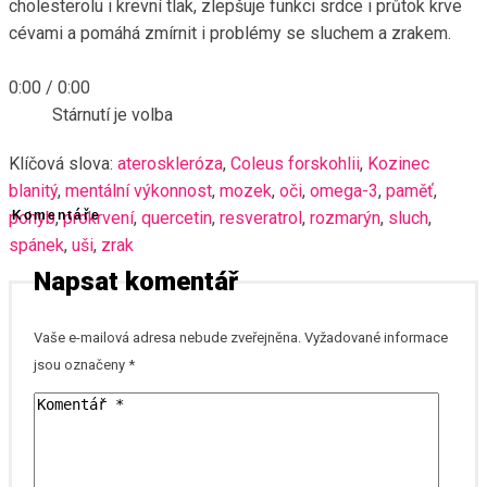
cholesterolu i krevní tlak, zlepšuje funkci srdce i průtok krve
cévami a pomáhá zmírnit i problémy se sluchem a zrakem.
0:00
/
0:00
Stárnutí je volba
Klíčová slova:
ateroskleróza
,
Coleus forskohlii
,
Kozinec
blanitý
,
mentální výkonnost
,
mozek
,
oči
,
omega-3
,
paměť
,
pohyb
Komentáře
,
prokrvení
,
quercetin
,
resveratrol
,
rozmarýn
,
sluch
,
spánek
,
uši
,
zrak
Napsat komentář
Vaše e-mailová adresa nebude zveřejněna.
Vyžadované informace
jsou označeny
*