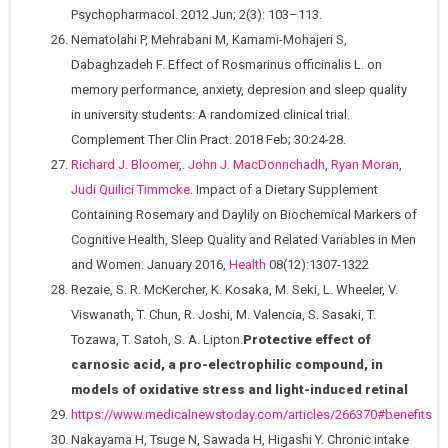
Psychopharmacol. 2012 Jun; 2(3): 103–113.
Nematolahi P, Mehrabani M, Kamami-Mohajeri S,
Dabaghzadeh F. Effect of Rosmarinus officinalis L. on
memory performance, anxiety, depresion and sleep quality
in university students: A randomized clinical trial.
Complement Ther Clin Pract. 2018 Feb; 30:24-28.
Richard J. Bloomer
,.
John J. MacDonnchadh
,
Ryan Moran
,
Judi Quilici Timmcke
. Impact of a Dietary Supplement
Containing Rosemary and Daylily on Biochemical Markers of
Cognitive Health, Sleep Quality and Related Variables in Men
and Women. January 2016,
Health
08(12):1307-1322
Rezaie, S. R. McKercher, K. Kosaka, M. Seki, L. Wheeler, V.
Viswanath, T. Chun, R. Joshi, M. Valencia, S. Sasaki, T.
Tozawa, T. Satoh, S. A. Lipton.
Protective effect of
carnosic acid, a pro-electrophilic compound, in
models of oxidative stress and light-induced retinal
https://www.medicalnewstoday.com/articles/266370#benefits
Nakayama H, Tsuge N, Sawada H, Higashi Y. Chronic intake