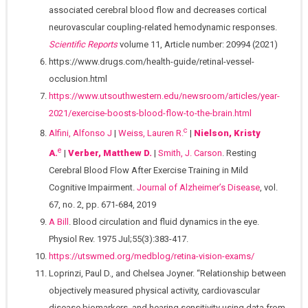
associated cerebral blood flow and decreases cortical
neurovascular coupling-related hemodynamic responses.
Scientific Reports
volume 11, Article number: 20994 (2021)
https://www.drugs.com/health-guide/retinal-vessel-
occlusion.html
https://www.utsouthwestern.edu/newsroom/articles/year-
2021/exercise-boosts-blood-flow-to-the-brain.html
c
Alfini, Alfonso J
|
Weiss, Lauren R.
|
Nielson, Kristy
e
A.
|
Verber, Matthew D.
|
Smith, J. Carson
. Resting
Cerebral Blood Flow After Exercise Training in Mild
Cognitive Impairment.
Journal of Alzheimer’s Disease
, vol.
67, no. 2, pp. 671-684, 2019
A Bill
. Blood circulation and fluid dynamics in the eye.
Physiol Rev. 1975 Jul;55(3):383-417.
https://utswmed.org/medblog/retina-vision-exams/
Loprinzi, Paul D., and Chelsea Joyner. “Relationship between
objectively measured physical activity, cardiovascular
disease biomarkers, and hearing sensitivity using data from