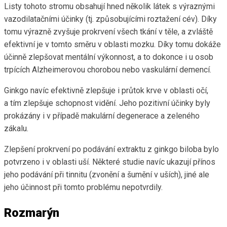
Listy tohoto stromu obsahují hned několik látek s výraznými
vazodilatačními účinky (tj. způsobujícími roztažení cév). Díky
tomu výrazně zvyšuje prokrvení všech tkání v těle, a zvláště
efektivní je v tomto směru v oblasti mozku. Díky tomu dokáže
účinně zlepšovat mentální výkonnost, a to dokonce i u osob
trpících Alzheimerovou chorobou nebo vaskulární demencí.
Ginkgo navíc efektivně zlepšuje i průtok krve v oblasti očí,
a tím zlepšuje schopnost vidění. Jeho pozitivní účinky byly
prokázány i v případě makulární degenerace a zeleného
zákalu.
Zlepšení prokrvení po podávání extraktu z ginkgo biloba bylo
potvrzeno i v oblasti uší. Některé studie navíc ukazují přínos
jeho podávání při tinnitu (zvonění a šumění v uších), jiné ale
jeho účinnost při tomto problému nepotvrdily.
Rozmarýn