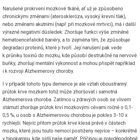
Narušené prokrvení mozkové tkáně, ať už je způsobeno
chronickými změnami (ateroskleróza, vysoký krevní tlak),
nebo změnami akutními (např. při mozkové mrtvici), má i další
výrazně negativní důsledek: Zhoršuje funkci výše zmíněné
hematoencefalické bariéry, a to zejména tím, že způsobuje
degradaci proteinů, které ji tvoří. Její narušení pak vede
k průniku toxinů do mozku, kde působí destrukčně na nervové
buňky, zhoršují mentální výkonnost a mohou přispět například
i k rozvoji Alzheimerovy choroby.
I v případě tohoto typu demence je ale vztah oboustranný:
průtok krve mozkem totiž může zhoršovat i samotná
Alzheimerova choroba. Zatímco u zdravých osob se vlivem
stárnutí zhoršuje průtok krví mozkovými cévami ročně o 0,1-
0,5 %, u osob s Alzheimerovou chorobou je pokles 3-10 x
rychlejší. Nejvíc přitom průtok krve klesá právě v částech
mozku, které jsou touto nemocí postiženy nejvíce – konkrétně
v hipokampu, kde sídlí naše paměť. Příčinou je pravděpodobně