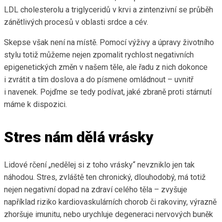
LDL cholesterolu a triglyceridů v krvi a zintenzivní se průběh
zánětlivých procesů v oblasti srdce a cév.
Skepse však není na místě. Pomocí výživy a úpravy životního
stylu totiž můžeme nejen zpomalit rychlost negativních
epigenetických změn v našem těle, ale řadu z nich dokonce
i zvrátit a tím doslova a do písmene omládnout – uvnitř
i navenek. Pojďme se tedy podívat, jaké zbraně proti stárnutí
máme k dispozici.
Stres nám dělá vrásky
Lidové rčení „nedělej si z toho vrásky“ nevzniklo jen tak
náhodou. Stres, zvláště ten chronický, dlouhodobý, má totiž
nejen negativní dopad na zdraví celého těla – zvyšuje
například riziko kardiovaskulárních chorob či rakoviny, výrazně
zhoršuje imunitu, nebo urychluje degeneraci nervových buněk