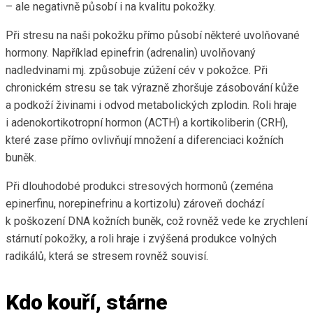
– ale negativně působí i na kvalitu pokožky.
Při stresu na naši pokožku přímo působí některé uvolňované
hormony. Například epinefrin (adrenalin) uvolňovaný
nadledvinami mj. způsobuje zúžení cév v pokožce. Při
chronickém stresu se tak výrazně zhoršuje zásobování kůže
a podkoží živinami i odvod metabolických zplodin. Roli hraje
i adenokortikotropní hormon (ACTH) a kortikoliberin (CRH),
které zase přímo ovlivňují množení a diferenciaci kožních
buněk.
Při dlouhodobé produkci stresových hormonů (zeména
epinerfinu, norepinefrinu a kortizolu) zároveň dochází
k poškození DNA kožních buněk, což rovněž vede ke zrychlení
stárnutí pokožky, a roli hraje i zvýšená produkce volných
radikálů, která se stresem rovněž souvisí.
Kdo kouří, stárne