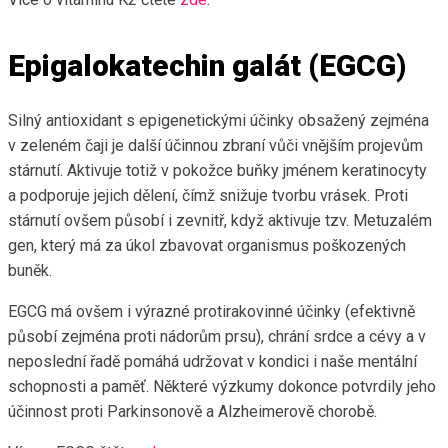
Epigalokatechin galát (EGCG)
Silný antioxidant s epigenetickými účinky obsažený zejména
v zeleném čaji je další účinnou zbraní vůči vnějším projevům
stárnutí. Aktivuje totiž v pokožce buňky jménem keratinocyty
a podporuje jejich dělení, čímž snižuje tvorbu vrásek. Proti
stárnutí ovšem působí i zevnitř, když aktivuje tzv. Metuzalém
gen, který má za úkol zbavovat organismus poškozených
buněk.
EGCG má ovšem i výrazné protirakovinné účinky (efektivně
působí zejména proti nádorům prsu), chrání srdce a cévy a v
neposlední řadě pomáhá udržovat v kondici i naše mentální
schopnosti a paměť. Některé výzkumy dokonce potvrdily jeho
účinnost proti Parkinsonově a Alzheimerově chorobě.