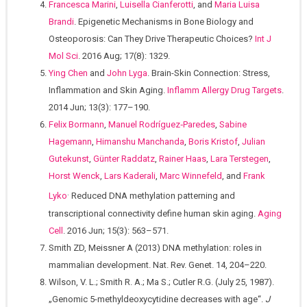
Francesca Marini
,
Luisella Cianferotti
, and
Maria Luisa
Brandi
. Epigenetic Mechanisms in Bone Biology and
Osteoporosis: Can They Drive Therapeutic Choices?
Int J
Mol Sci
. 2016 Aug; 17(8): 1329.
Ying Chen
and
John Lyga
. Brain-Skin Connection: Stress,
Inflammation and Skin Aging.
Inflamm Allergy Drug Targets
.
2014 Jun; 13(3): 177–190.
Felix Bormann
,
Manuel Rodríguez‐Paredes
,
Sabine
Hagemann
,
Himanshu Manchanda
,
Boris Kristof
,
Julian
Gutekunst
,
Günter Raddatz
,
Rainer Haas
,
Lara Terstegen
,
Horst Wenck
,
Lars Kaderali
,
Marc Winnefeld
, and
Frank
.
Lyko
Reduced DNA methylation patterning and
transcriptional connectivity define human skin aging.
Aging
Cell
. 2016 Jun; 15(3): 563–571.
Smith ZD, Meissner A (2013) DNA methylation: roles in
mammalian development. Nat. Rev. Genet. 14, 204–220.
Wilson, V. L.; Smith R. A.; Ma S.; Cutler R.G. (July 25, 1987).
„Genomic 5-methyldeoxycytidine decreases with age“.
J