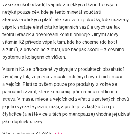
zase za úkol odvádět vápník z měkkých tkání. To ovšem
netýká pouze cév, kde je tento minerál součástí
aterosklerotických plátů, ale zároveň i pokožky, kde usazený
vápník snižuje elasticitu kolagenních vazů a urychluje tak
tvorbu vrásek a povolování kontur obličeje. Jinými slovy
vitamin K2 přivede vápník tam, kde ho chceme (do kostí
a zubů), a odvede ho z míst, kde naopak škodí – z cévního
systému a kolagenních vláken.
Vitamin K2 se přirozeně vyskytuje v produktech obsahující
živočišný tuk, zejména v másle, mléčných výrobcích, mase
a vejcích. Platí to ovšem pouze pro produkty z volně se
pasoucích zvířat, které konzumují přirozenou rostlinnou
stravu. V mase, mléce a vejcích od zvířat z uzavřených chovů
je jeho výskyt výrazně nižší, a proto je zvláště u žen po
čtyřicítce (a ještě více u těch po menopauze) vhodné jej užívat
jako doplněk stravy.
Více o vitaminu K2 čtěte
zde
.