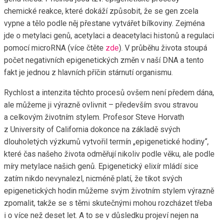
chemické reakce, které dokáží způsobit, že se gen zcela
vypne a tělo podle něj přestane vytvářet bílkoviny. Zejména
jde o metylaci genů, acetylaci a deacetylaci histonů a regulaci
pomocí microRNA (více čtěte
zde
). V průběhu života stoupá
počet negativních epigenetických změn v naší DNA a tento
fakt je jednou z hlavních příčin stárnutí organismu.
Rychlost a intenzita těchto procesů ovšem není předem dána,
ale můžeme ji výrazně ovlivnit – především svou stravou
a celkovým životním stylem. Profesor Steve Horvath
z University of California dokonce na základě svých
dlouholetých výzkumů vytvořil termín „epigenetické hodiny“,
které čas našeho života odměřují nikoliv podle věku, ale podle
míry metylace našich genů. Epigenetický elixír mládí sice
zatím nikdo nevynalezl, nicméně platí, že tikot svých
epigenetických hodin můžeme svým životním stylem výrazně
zpomalit, takže se s těmi skutečnými mohou rozcházet třeba
i o více než deset let. A to se v důsledku projeví nejen na