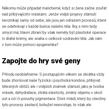
Někomu může připadat malicherné, když si žena začne zoufat
nad přibývajícími vráskami. Jenže vnější projevy stárnutí
nevznikají samy od sebe, ale jsou jen odrazem procesů, které
se odehrávají v každé buňce našeho těla. Boj s nimi tedy
smysl má, hlavní zbraní by však neměly být plastické operace
či drahé krémy, ale snaha o celkové ozdravění těla. Jak nám
v tom může pomoci epigenetika?
Zapojte do hry své geny
Přírodu neoblafneme. S postupujícím věkem se zkrátka vždy
bude zhoršovat naše fyzická i psychická kondice, přibývat
tělesných obtíží, ale i vnějších známek stárnutí, jako je tvorba
vrásek, dehydratace, ztráta elasticity, změny objemu v okolí
úst a očí či poruchy pigmentace. Elixír mládí, který by všechny
tyto procesy zastavil, bohužel neexistuje, to však ale