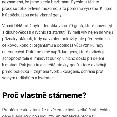
neznamená, že jsme zcela bezbranní. Rychlost těchto
procesů totiž ovlivnit můžeme, a to poměrně výrazně. Klíčem
k úspěchu jsou naše vlastní geny.
V naší DNA totiž bylo identifikováno 70 genů, které souvisejí
s dlouhověkostí a rychlostí stárnutí. Ty mají vliv nejen na vnější
příznaky stárnutí, tedy na vzhled pokožky, ale především na
celkovou kondici organismu a odolnost vůči vzniku řady
onemocnění. Patří mezi ně například geny, které ovlivňují
schopnost těla eliminovat buňky, u nichž došlo při dělení
k mutaci. Pak jsou tu ale ještě stovky genů, které ovlivňují
přímo pokožku – zejména tvorbu kolagenu, ochranu proti
volným radikálům a hydrataci.
Proč vlastně stárneme?
Problém je ale v tom, že s věkem aktivita velké části těchto
genů klesá. Příčinou jsou tzv. epigenetické procesy –