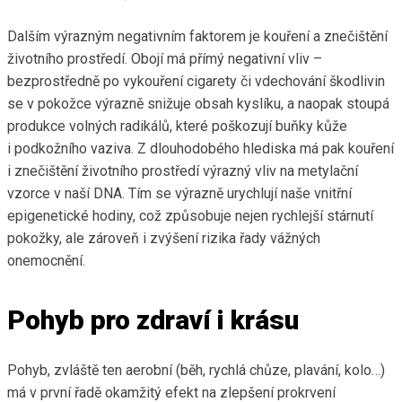
Dalším výrazným negativním faktorem je kouření a znečištění
životního prostředí. Obojí má přímý negativní vliv –
bezprostředně po vykouření cigarety či vdechování škodlivin
se v pokožce výrazně snižuje obsah kyslíku, a naopak stoupá
produkce volných radikálů, které poškozují buňky kůže
i podkožního vaziva. Z dlouhodobého hlediska má pak kouření
i znečištění životního prostředí výrazný vliv na metylační
vzorce v naší DNA. Tím se výrazně urychlují naše vnitřní
epigenetické hodiny, což způsobuje nejen rychlejší stárnutí
pokožky, ale zároveň i zvýšení rizika řady vážných
onemocnění.
Pohyb pro zdraví i krásu
Pohyb, zvláště ten aerobní (běh, rychlá chůze, plavání, kolo…)
má v první řadě okamžitý efekt na zlepšení prokrvení