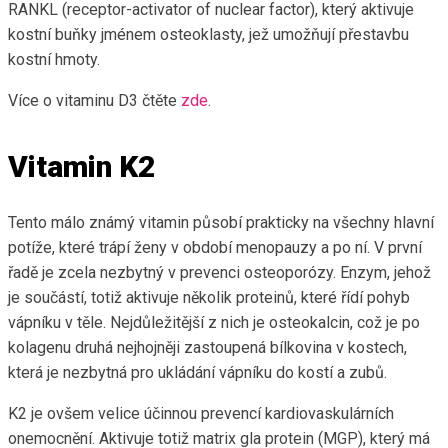
RANKL (receptor-activator of nuclear factor), který aktivuje
kostní buňky jménem osteoklasty, jež umožňují přestavbu
kostní hmoty.
Více o vitaminu D3 čtěte
zde
.
Vitamin K2
Tento málo známý vitamin působí prakticky na všechny hlavní
potíže, které trápí ženy v období menopauzy a po ní. V první
řadě je zcela nezbytný v prevenci osteoporózy. Enzym, jehož
je součástí, totiž aktivuje několik proteinů, které řídí pohyb
vápníku v těle. Nejdůležitější z nich je osteokalcin, což je po
kolagenu druhá nejhojněji zastoupená bílkovina v kostech,
která je nezbytná pro ukládání vápníku do kostí a zubů.
K2 je ovšem velice účinnou prevencí kardiovaskulárních
onemocnění. Aktivuje totiž matrix gla protein (MGP), který má