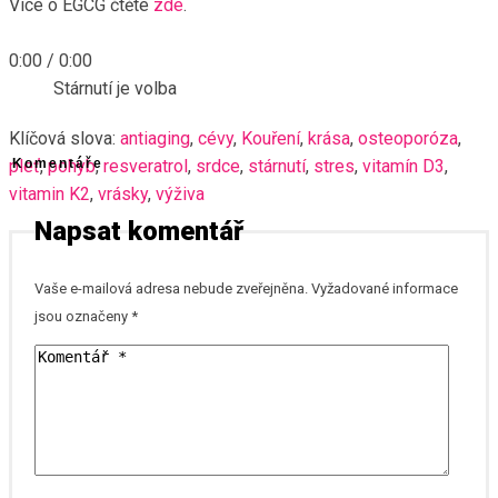
Více o EGCG čtěte
zde
.
0:00
/
0:00
Stárnutí je volba
Klíčová slova:
antiaging
,
cévy
,
Kouření
,
krása
,
osteoporóza
,
pleť
Komentáře
,
pohyb
,
resveratrol
,
srdce
,
stárnutí
,
stres
,
vitamín D3
,
vitamin K2
,
vrásky
,
výživa
Napsat komentář
Vaše e-mailová adresa nebude zveřejněna.
Vyžadované informace
jsou označeny
*