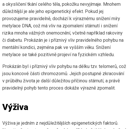
a okysličení tkání celého těla, pokožku nevyjímaje. Mnohem
důležitější je ale jeho epigenetický efekt. Pokud jej
provozujeme pravidelně, dochází k výraznému snížení míry
metylace DNA, což má vliv na zpomalení stárnutí i snížení
rizika mnoha vážných onemocnění, včetně například rakoviny
či diabetu. Prokázán je i příznivý vliv pravidelného pohybu na
mentální kondici, zejména pak ve vyšším věku. Snížení
metylace se také pozitivně projeví na fyzickém vzhledu.
Prokázán byl i příznivý vliv pohybu na délku tzv. telomerů, což
jsou koncové části chromozomů. Jejich postupné zkracování
v průběhu života je další důležitou příčinou stárnutí, a právě
pravidelný pohyb tento proces dokáže výrazně zpomalit.
Výživa
Výživa je jedním z nejdůležitějších epigenetických faktorů.