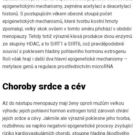
epigenetickými mechanismy, zejména acetylací a deacetylací
histonů. S postupujícím věkem obecně stoupá počet
epigenetických mechanismů, které tvorbu kostní hmoty
zpomalují, velký skok ovšem v tomto směru přichází v období
menopauzy. Tehdy totiž výrazně klesá produkce dvou enzymů
ze skupiny HDAC, a to SIRT1 a SIRT6, což pravděpodobně
souvisí s poklesem hladiny pohlavního hormonu estrogenu.
Roli však hrají i další dva hlavní epigenetické mechanismy –
metylace genů a regulace prostřednictvím microRNA.
Choroby srdce a cév
Až do nástupu menopauzy mají ženy oproti mužům velkou
výhodu: jejich pohlavní hormon estrogen totiž zároveň chrání
jejich srdce a cévy. Jakmile ale výrazně poklesne jeho tvorba,
rozběhnou se naplno negativní epigenetické procesy zvyšující
riziko kardiovaskulárních chorob, stoupne hladina škodlivého