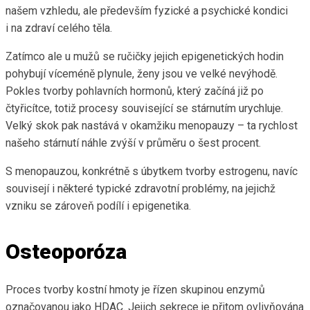
našem vzhledu, ale především fyzické a psychické kondici
i na zdraví celého těla.
Zatímco ale u mužů se ručičky jejich epigenetických hodin
pohybují víceméně plynule, ženy jsou ve velké nevýhodě.
Pokles tvorby pohlavních hormonů, který začíná již po
čtyřicítce, totiž procesy související se stárnutím urychluje.
Velký skok pak nastává v okamžiku menopauzy – ta rychlost
našeho stárnutí náhle zvýší v průměru o šest procent.
S menopauzou, konkrétně s úbytkem tvorby estrogenu, navíc
souvisejí i některé typické zdravotní problémy, na jejichž
vzniku se zároveň podílí i epigenetika.
Osteoporóza
Proces tvorby kostní hmoty je řízen skupinou enzymů
označovanou jako HDAC. Jejich sekrece je přitom ovlivňována