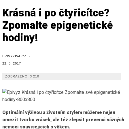
Krásná i po čtyřicítce?
Zpomalte epigenetické
hodiny!
EPIVYZIVA.CZ
/
22. 8. 2017
ZOBRAZENO:
3 210
Optimální výživou a životním stylem můžeme nejen
omezit tvorbu vrásek, ale též zlepšit prevenci vážných
nemocí souvisejících s věkem.