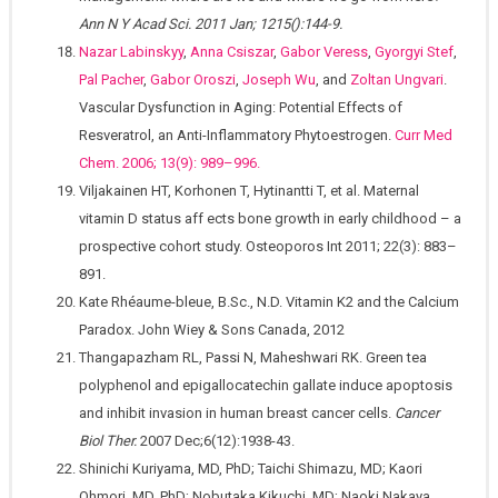
Ann N Y Acad Sci. 2011 Jan; 1215():144-9.
Nazar Labinskyy
,
Anna Csiszar
,
Gabor Veress
,
Gyorgyi Stef
,
Pal Pacher
,
Gabor Oroszi
,
Joseph Wu
, and
Zoltan Ungvari
.
Vascular Dysfunction in Aging: Potential Effects of
Resveratrol, an Anti-Inflammatory Phytoestrogen.
Curr Med
Chem. 2006; 13(9): 989–996.
Viljakainen HT, Korhonen T, Hytinantti T, et al. Maternal
vitamin D status aff ects bone growth in early childhood – a
prospective cohort study. Osteoporos Int 2011; 22(3): 883–
891.
Kate Rhéaume-bleue, B.Sc., N.D. Vitamin K2 and the Calcium
Paradox. John Wiey & Sons Canada, 2012
Thangapazham RL, Passi N, Maheshwari RK. Green tea
polyphenol and epigallocatechin gallate induce apoptosis
and inhibit invasion in human breast cancer cells.
Cancer
Biol Ther.
2007 Dec;6(12):1938-43.
Shinichi Kuriyama, MD, PhD; Taichi Shimazu, MD; Kaori
Ohmori, MD, PhD; Nobutaka Kikuchi, MD; Naoki Nakaya,