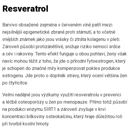
Resveratrol
Barvivo obsažené zejména v červeném víně patří mezi
nejsilnější epigenetické zbraně proti stárnutí, a to včetně
vnějších známek jako jsou vrásky či ztráta kolagenu v pleti.
Zároveň působí protizánětlivě, snižuje riziko nemocí srdce
a cév i rakoviny. Tento efekt funguje u obou pohlaví, ženy však
navíc mohou těžit z toho, že jde o přírodní fytoestrogen, který
je schopen do značné míry kompenzovat pokles produkce
estrogenu. Jde proto o doplněk stravy, který ocení většina žen
po čtyřicítce.
Velmi nadějné jsou výzkumy využití resveratrolu v prevenci
a léčbě osteoporózy u žen po menopauze. Přímo totiž působí
na produkci enzymu SIRT1 a zároveň zvyšuje v krvi
koncentraci bílkoviny osteokalcinu, který hraje důležitou roli
při tvorbě kostní hmoty.