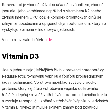
Resveratrol je vhodné užívat současně s vápníkem, vhodné
jsou ale i jeho kombinace například s vitaminem K2 anebo
živinou jménem OPC, což je komplex proantokyanidinů se
silným antioxidačním a epigenetickým potenciálem, který se
vyskytuje zejména v hroznových jadércích.
Více o resveratrolu čtěte
zde
.
Vitamin D3
Jde o jednu z nejdůležitějších živin v prevenci osteoporózy.
Reguluje totiž rovnováhu vápníku a fosforu prostřednictvím
řady mechanismů. Ve střevě například zvyšuje produkci
proteinu, který zajišťuje vstřebávání vápníku do krevního
řečiště, zlepšuje rovněž vstřebávání fosforu z trávicího traktu
a zvyšuje resorpci čili zpětné vstřebávání vápníku v ledvinách.
Vitamin D rovněž stimuluje systém známý pod zkratkou