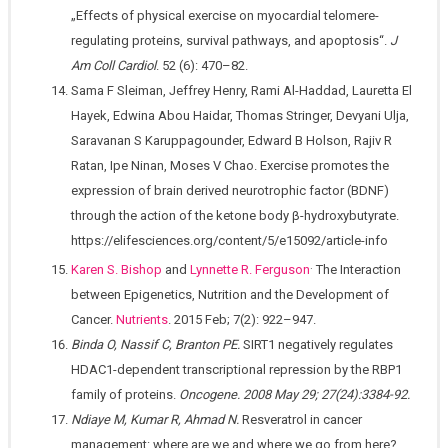
„Effects of physical exercise on myocardial telomere-
regulating proteins, survival pathways, and apoptosis“.
J
Am Coll Cardiol
. 52 (6): 470–82.
Sama F Sleiman, Jeffrey Henry, Rami Al-Haddad, Lauretta El
Hayek, Edwina Abou Haidar, Thomas Stringer, Devyani Ulja,
Saravanan S Karuppagounder, Edward B Holson, Rajiv R
Ratan, Ipe Ninan, Moses V Chao. Exercise promotes the
expression of brain derived neurotrophic factor (BDNF)
through the action of the ketone body β-hydroxybutyrate.
https://elifesciences.org/content/5/e15092/article-info
.
Karen S. Bishop
and
Lynnette R. Ferguson
The Interaction
between Epigenetics, Nutrition and the Development of
Cancer.
Nutrients
. 2015 Feb; 7(2): 922–947.
Binda O, Nassif C, Branton PE.
SIRT1 negatively regulates
HDAC1-dependent transcriptional repression by the RBP1
family of proteins.
Oncogene. 2008 May 29; 27(24):3384-92.
Ndiaye M, Kumar R, Ahmad N.
Resveratrol in cancer
management: where are we and where we go from here?