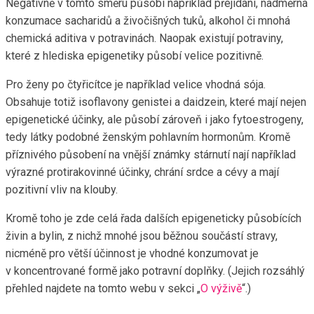
Negativně v tomto směru působí například přejídání, nadměrná
konzumace sacharidů a živočišných tuků, alkohol či mnohá
chemická aditiva v potravinách. Naopak existují potraviny,
které z hlediska epigenetiky působí velice pozitivně.
Pro ženy po čtyřicítce je například velice vhodná sója.
Obsahuje totiž isoflavony genistei a daidzein, které mají nejen
epigenetické účinky, ale působí zároveň i jako fytoestrogeny,
tedy látky podobné ženským pohlavním hormonům. Kromě
příznivého působení na vnější známky stárnutí nají například
výrazné protirakovinné účinky, chrání srdce a cévy a mají
pozitivní vliv na klouby.
Kromě toho je zde celá řada dalších epigeneticky působících
živin a bylin, z nichž mnohé jsou běžnou součástí stravy,
nicméně pro větší účinnost je vhodné konzumovat je
v koncentrované formě jako potravní doplňky. (Jejich rozsáhlý
přehled najdete na tomto webu v sekci „
O výživě
“.)