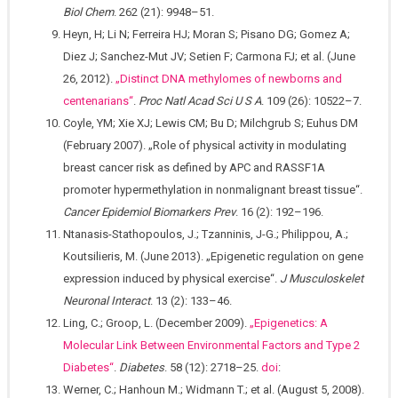
Biol Chem
. 262 (21): 9948–51.
Heyn, H; Li N; Ferreira HJ; Moran S; Pisano DG; Gomez A;
Diez J; Sanchez-Mut JV; Setien F; Carmona FJ; et al. (June
26, 2012).
„Distinct DNA methylomes of newborns and
centenarians“
.
Proc Natl Acad Sci U S A
. 109 (26): 10522–7.
Coyle, YM; Xie XJ; Lewis CM; Bu D; Milchgrub S; Euhus DM
(February 2007). „Role of physical activity in modulating
breast cancer risk as defined by APC and RASSF1A
promoter hypermethylation in nonmalignant breast tissue“.
Cancer Epidemiol Biomarkers Prev
. 16 (2): 192–196.
Ntanasis-Stathopoulos, J.; Tzanninis, J-G.; Philippou, A.;
Koutsilieris, M. (June 2013). „Epigenetic regulation on gene
expression induced by physical exercise“.
J Musculoskelet
Neuronal Interact
. 13 (2): 133–46.
Ling, C.; Groop, L. (December 2009).
„Epigenetics: A
Molecular Link Between Environmental Factors and Type 2
Diabetes“
.
Diabetes
. 58 (12): 2718–25.
doi
:
Werner, C.; Hanhoun M.; Widmann T.; et al. (August 5, 2008).