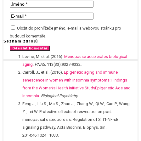
Uložit do prohlížeče jméno, e-mail a webovou stránku pro
budoucí komentáře.
Seznam zdrojů
Levine, M. et al. (2016).
Menopause accelerates biological
aging
.
PNAS,
113(33):9327-9332
.
Carroll, J., et al. (2016).
Epigenetic aging and immune
senescence in women with insomnia symptoms: Findings
from the Women’s Health Initiative StudyEpigenetic Age and
Insomnia
.
Biological Psychiatry.
Feng J., Liu S., Ma S., Zhao J., Zhang W., Qi W., Cao P., Wang
Z., Lei W. Protective effects of resveratrol on post-
menopausal osteoporosis: Regulation of Sirt1-NF-κB
signaling pathway. Acta Biochim. Biophys. Sin.
2014;46:1024–1033.