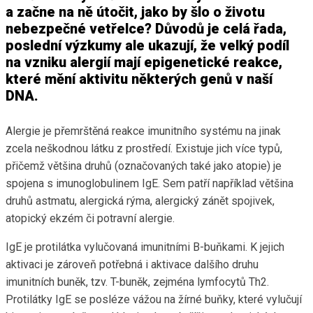
a začne na ně útočit, jako by šlo o životu
nebezpečné vetřelce? Důvodů je celá řada,
poslední výzkumy ale ukazují, že velký podíl
na vzniku alergií mají epigenetické reakce,
které mění aktivitu některých genů v naší
DNA.
Alergie je přemrštěná reakce imunitního systému na jinak
zcela neškodnou látku z prostředí. Existuje jich více typů,
přičemž většina druhů (označovaných také jako atopie) je
spojena s imunoglobulinem IgE. Sem patří například většina
druhů astmatu, alergická rýma, alergický zánět spojivek,
atopický ekzém či potravní alergie.
IgE je protilátka vylučovaná imunitními B-buňkami. K jejich
aktivaci je zároveň potřebná i aktivace dalšího druhu
imunitních buněk, tzv. T-buněk, zejména lymfocytů Th2.
Protilátky IgE se posléze vážou na žírné buňky, které vylučují