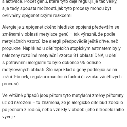
a aktivace. Počet genů, které tyto děje regulují, je tak velký,
a je tedy spousta možností, jak tyto procesy mohou být
ovlivněny epigenetickými reakcemi.
Alergie je z epigenetického hlediska spojená především se
změnami v oblasti metylace genů – tak výrazně, že podle
metylačních vzorců lze alergii předpovědět ještě dříve, než
propukne. Například u dětí trpících atopickým astmatem byly
nalezeny rozdílné metylační vzorce 81 oblastí DNA, u dětí
s potravními alergiemi to bylo dokonce 96 odlišně
metylovaných oblastí. Šlo například o geny podílející se na
zrání T-buněk, regulaci imunitních funkcí či vzniku zánětlivých
procesů.
Ve většině případů jsou přitom tyto metylační změny přítomny
už od narození – to znamená, že je alergické dítě buď zdědilo
po jednom z rodičů, nebo vznikly v období jeho nitroděložního
vývoje.