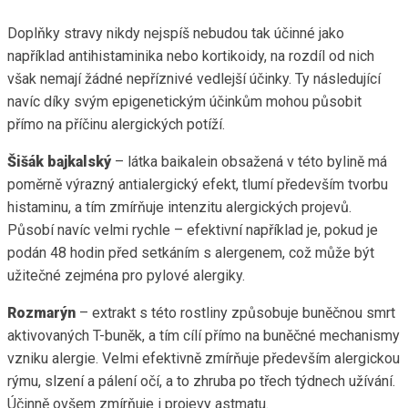
Doplňky stravy nikdy nejspíš nebudou tak účinné jako
například antihistaminika nebo kortikoidy, na rozdíl od nich
však nemají žádné nepříznivé vedlejší účinky. Ty následující
navíc díky svým epigenetickým účinkům mohou působit
přímo na příčinu alergických potíží.
Šišák bajkalský
– látka baikalein obsažená v této bylině má
poměrně výrazný antialergický efekt, tlumí především tvorbu
histaminu, a tím zmírňuje intenzitu alergických projevů.
Působí navíc velmi rychle – efektivní například je, pokud je
podán 48 hodin před setkáním s alergenem, což může být
užitečné zejména pro pylové alergiky.
Rozmarýn
– extrakt s této rostliny způsobuje buněčnou smrt
aktivovaných T-buněk, a tím cílí přímo na buněčné mechanismy
vzniku alergie. Velmi efektivně zmírňuje především alergickou
rýmu, slzení a pálení očí, a to zhruba po třech týdnech užívání.
Účinně ovšem zmírňuje i projevy astmatu.