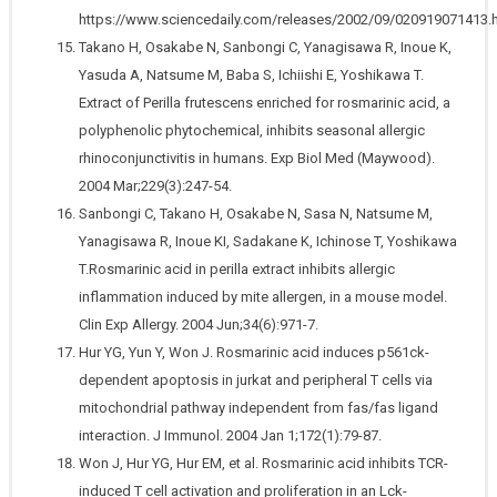
https://www.sciencedaily.com/releases/2002/09/020919071413.
Takano H, Osakabe N, Sanbongi C, Yanagisawa R, Inoue K,
Yasuda A, Natsume M, Baba S, Ichiishi E, Yoshikawa T.
Extract of Perilla frutescens enriched for rosmarinic acid, a
polyphenolic phytochemical, inhibits seasonal allergic
rhinoconjunctivitis in humans. Exp Biol Med (Maywood).
2004 Mar;229(3):247-54.
Sanbongi C, Takano H, Osakabe N, Sasa N, Natsume M,
Yanagisawa R, Inoue KI, Sadakane K, Ichinose T, Yoshikawa
T.Rosmarinic acid in perilla extract inhibits allergic
inflammation induced by mite allergen, in a mouse model.
Clin Exp Allergy. 2004 Jun;34(6):971-7.
Hur YG, Yun Y, Won J. Rosmarinic acid induces p561ck-
dependent apoptosis in jurkat and peripheral T cells via
mitochondrial pathway independent from fas/fas ligand
interaction. J Immunol. 2004 Jan 1;172(1):79-87.
Won J, Hur YG, Hur EM, et al. Rosmarinic acid inhibits TCR-
induced T cell activation and proliferation in an Lck-