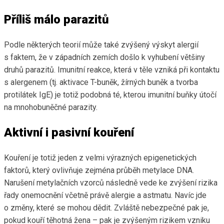
Příliš málo parazitů
Podle některých teorií může také zvýšený výskyt alergií
s faktem, že v západních zemích došlo k vyhubení většiny
druhů parazitů. Imunitní reakce, která v těle vzniká při kontaktu
s alergenem (tj. aktivace T-buněk, žírných buněk a tvorba
protilátek IgE) je totiž podobná té, kterou imunitní buňky útočí
na mnohobuněčné parazity.
Aktivní i pasivní kouření
Kouření je totiž jeden z velmi výrazných epigenetických
faktorů, který ovlivňuje zejména průběh metylace DNA.
Narušení metylačních vzorců následně vede ke zvýšení rizika
řady onemocnění včetně právě alergie a astmatu. Navíc jde
o změny, které se mohou dědit. Zvláště nebezpečné pak je,
pokud kouří těhotná žena – pak je zvýšeným rizikem vzniku