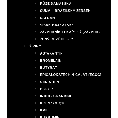
RŮŽE DAMAŠSKÁ
SUMA – BRAZILSKÝ ŽENŠEN
ŠAFRÁN
ŠIŠÁK BAJKALSKÝ
ZÁZVORNÍK LÉKAŘSKÝ (ZÁZVOR)
ŽENŠEN PĚTILISTÝ
ŽIVINY
ASTAXANTIN
BROMELAIN
BUTYRÁT
EPIGALOKATECHIN GALÁT (EGCG)
GENISTEIN
HOŘČÍK
INDOL-3-KARBINOL
KOENZYM Q10
KRIL
KURKUMIN