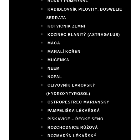
HOŘKÝ POMERANČ
KADIDLOVNÍK PILOVITÝ, BOSWELIE
SERRATA
KOTVIČNÍK ZEMNÍ
KOZINEC BLANITÝ (ASTRAGALUS)
MACA
MARALÍ KOŘEN
MUČENKA
NEEM
NOPAL
OLIVOVNÍK EVROPSKÝ
(HYDROXYTYROSOL)
OSTROPESTŘEC MARIÁNSKÝ
PAMPELIŠKA LÉKAŘSKÁ
PÍSKAVICE – ŘECKÉ SENO
ROZCHODNICE RŮŽOVÁ
ROZMARÝN LÉKAŘSKÝ