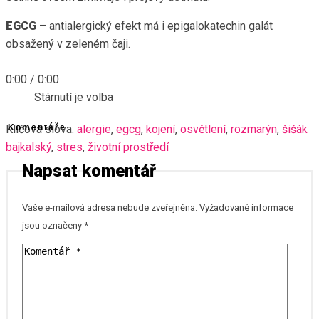
EGCG
– antialergický efekt má i epigalokatechin galát
obsažený v zeleném čaji.
0:00
/
0:00
Stárnutí je volba
Klíčová slova:
Komentáře
alergie
,
egcg
,
kojení
,
osvětlení
,
rozmarýn
,
šišák
bajkalský
,
stres
,
životní prostředí
Napsat komentář
Vaše e-mailová adresa nebude zveřejněna.
Vyžadované informace
jsou označeny
*