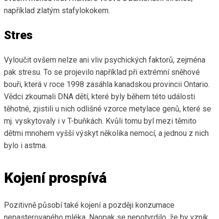
například zlatým stafylokokem.
Stres
Vyloučit ovšem nelze ani vliv psychických faktorů, zejména
pak stresu. To se projevilo například při extrémní sněhové
bouři, která v roce 1998 zasáhla kanadskou provincii Ontario.
Vědci zkoumali DNA dětí, které byly během této události
těhotné, zjistili u nich odlišné vzorce metylace genů, které se
mj. vyskytovaly i v T-buňkách. Kvůli tomu byl mezi těmito
dětmi mnohem vyšší výskyt několika nemocí, a jednou z nich
bylo i astma.
Kojení prospívá
Pozitivně působí také kojení a později konzumace
nepasterovaného mléka. Naopak se nepotvrdilo, že by vznik