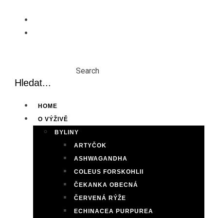
Skip
to
content
Search
HOME
O VÝŽIVĚ
BYLINY
ARTYČOK
ASHWAGANDHA
COLEUS FORSKOHLII
ČEKANKA OBECNÁ
ČERVENÁ RÝŽE
ECHINACEA PURPUREA