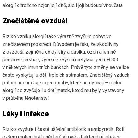
alergií ohroženo nejen její dítě, ale i její budoucí vnoučata.
Znečištěné ovzduší
Riziko vzniku alergií také výrazně zvyšuje pobyt ve
znečištěném prostředí. Důvodem je fakt, že škodliviny
z ovzduší, zejména oxidy síry a dusíku, ozon a jemné
prachové částice, výrazně zvyšují metylaci genu FOX3
v některých imunitních buňkách. Právě tyto změny se velice
často vyskytují u dětí trpících astmatem. Znečištěný vzduch
přitom neohrožuje nejen osoby, které ho dýchají – riziko
alergií se zvyšuje i u dětí matek, které mu byly vystaveny
v průběhu těhotenství.
Léky i infekce
Riziko zvyšuje i časté užívání antibiotik a antipyretik. Roli
ovšem mohou hrát i některé virové a bakteriální infekce,