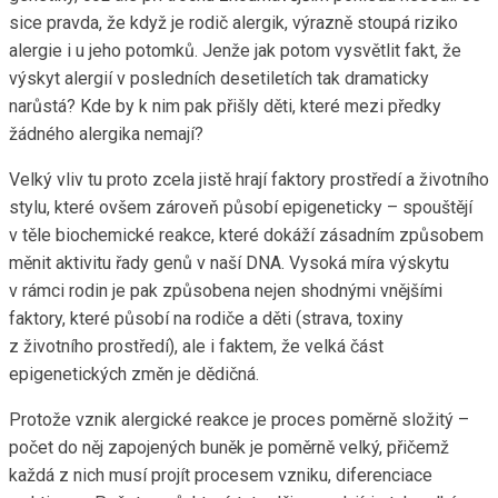
sice pravda, že když je rodič alergik, výrazně stoupá riziko
alergie i u jeho potomků. Jenže jak potom vysvětlit fakt, že
výskyt alergií v posledních desetiletích tak dramaticky
narůstá? Kde by k nim pak přišly děti, které mezi předky
žádného alergika nemají?
Velký vliv tu proto zcela jistě hrají faktory prostředí a životního
stylu, které ovšem zároveň působí epigeneticky – spouštějí
v těle biochemické reakce, které dokáží zásadním způsobem
měnit aktivitu řady genů v naší DNA. Vysoká míra výskytu
v rámci rodin je pak způsobena nejen shodnými vnějšími
faktory, které působí na rodiče a děti (strava, toxiny
z životního prostředí), ale i faktem, že velká část
epigenetických změn je dědičná.
Protože vznik alergické reakce je proces poměrně složitý –
počet do něj zapojených buněk je poměrně velký, přičemž
každá z nich musí projít procesem vzniku, diferenciace