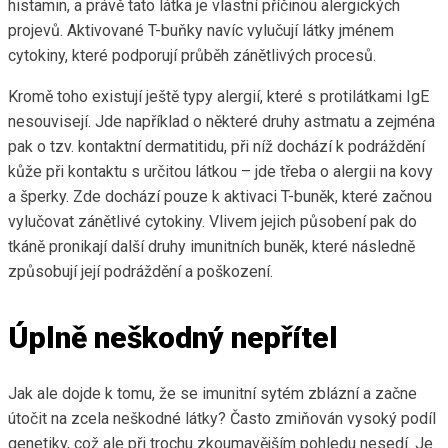
histamin, a právě tato látka je vlastní příčinou alergických
projevů. Aktivované T-buňky navíc vylučují látky jménem
cytokiny, které podporují průběh zánětlivých procesů.
Kromě toho existují ještě typy alergií, které s protilátkami IgE
nesouvisejí. Jde například o některé druhy astmatu a zejména
pak o tzv. kontaktní dermatitidu, při níž dochází k podráždění
kůže při kontaktu s určitou látkou – jde třeba o alergii na kovy
a šperky. Zde dochází pouze k aktivaci T-buněk, které začnou
vylučovat zánětlivé cytokiny. Vlivem jejich působení pak do
tkáně pronikají další druhy imunitních buněk, které následně
způsobují její podráždění a poškození.
Úplně neškodný nepřítel
Jak ale dojde k tomu, že se imunitní sytém zblázní a začne
útočit na zcela neškodné látky? Často zmiňován vysoký podíl
genetiky, což ale při trochu zkoumavějším pohledu nesedí. Je