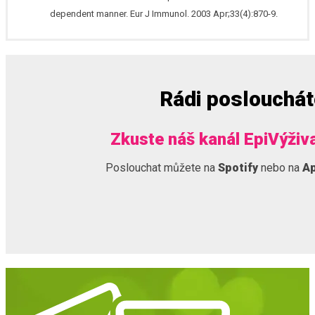
dependent manner. Eur J Immunol. 2003 Apr;33(4):870-9.
Rádi poslouchá
Zkuste náš kanál EpiVýživ
Poslouchat můžete na
Spotify
nebo na
Ap