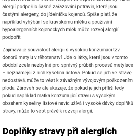
alergií podpořilo časné zařazování potravin, které jsou
častými alergeny, do jídelníčku kojenců. Spíše platí, že
například vyhýbání se kravskému mléku a používání
hypoalergenních kojeneckých mlék může rozvoj alergií
podpořit.
Zajímavá je souvislost alergií s vysokou konzumací tzv.
donorů metylu v těhotenství. Jde o látky, které jsou v tomto
období zcela nezbytné pro správný průběh procesů metylace
– nejznámější z nich kyselina listová. Pokud se jich ve stravě
nedostává, může to vést k závažným vývojovým poškozením
plodu. Zároveň se ale ukazuje, že pokud je jich příliš, tedy
pokud například matka konzumující stravu s vysokým
obsahem kyseliny listové navíc užívá i vysoké dávky doplňků
stravy, může to vést právě k rozvoji alergií.
Doplňky stravy při alergiích