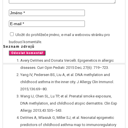
Uložit do prohlížeče jméno, e-mail a webovou stránku pro
budoucí komentáře.
Seznam zdrojů
Avery DeVries and Donata Vercelli. Epigenetics in allergic
diseases. Curr Opin Pediatr. 2015 Dec; 27(6): 719–723.
Yang IV, Pedersen BS, Liu A, et al. DNA methylation and
childhood asthma in the inner city. J Allergy Clin Immunol.
2015;136:69–80.
Wang IJ, Chen SL, Lu TP, et al. Prenatal smoke exposure,
DNA methylation, and childhood atopic dermatitis. Clin Exp
Allergy. 2013;43:535–543.
DeVries A, Wlasiuk G, Miller SJ, et al. Neonatal epigenetic
predictors of childhood asthma map to immunoregulatory