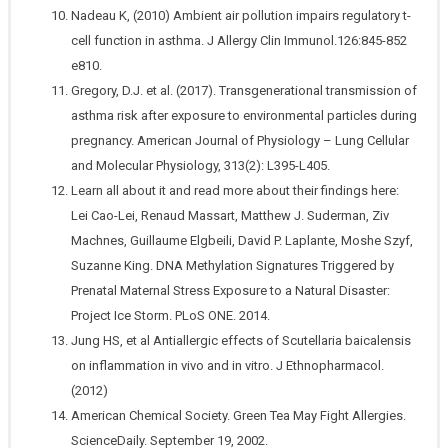
Nadeau K, (2010) Ambient air pollution impairs regulatory t-
cell function in asthma. J Allergy Clin Immunol.126:845-852
e810.
Gregory, D.J. et al. (2017). Transgenerational transmission of
asthma risk after exposure to environmental particles during
pregnancy. American Journal of Physiology – Lung Cellular
and Molecular Physiology, 313(2): L395-L405.
Learn all about it and read more about their findings here:
Lei Cao-Lei, Renaud Massart, Matthew J. Suderman, Ziv
Machnes, Guillaume Elgbeili, David P. Laplante, Moshe Szyf,
Suzanne King. DNA Methylation Signatures Triggered by
Prenatal Maternal Stress Exposure to a Natural Disaster:
Project Ice Storm. PLoS ONE. 2014.
Jung HS, et al Antiallergic effects of Scutellaria baicalensis
on inflammation in vivo and in vitro. J Ethnopharmacol.
(2012)
American Chemical Society. Green Tea May Fight Allergies.
ScienceDaily. September 19, 2002.