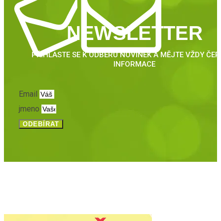
NEWSLETTER
PŘIHLASTE SE K ODBĚRU NOVINEK A MĚJTE VŽDY ČE
INFORMACE
Email
jmeno
ODEBÍRAT