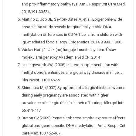
and pro-inflammatory pathways. Am J Respir Crit Care Med.
2015;191:A3524.
Martino D, Joo JE, Sexton-Oates A, et al. Epigenome-wide
association study reveals longitudinally stable DNA
methylation differences in CD4+ T cells from children with
IgE-mediated food allergy. Epigenetics. 2014;9:998–1006.
Václav Hořejší. Jak (ne)funguje imunitní systém. Ústav
molekulární genetiky Akademie věd ČR. 2014
Hollingsworth JW, (2008) In utero supplementation with
methyl donors enhances allergic airway disease in mice. J
Clin Invest. 118:3462-9.
Shinohara M, (2007) Symptoms of allergic rhinitis in women
during early pregnancy are associated with higher
prevalence of allergic rhinitis in their offspring. Allergol Int.
56:411-417
Breton CV,(2009) Prenatal tobacco smoke exposure affects
global and gene-specific DNA methylation. Am J Respir Crit
Care Med.180:462-467.