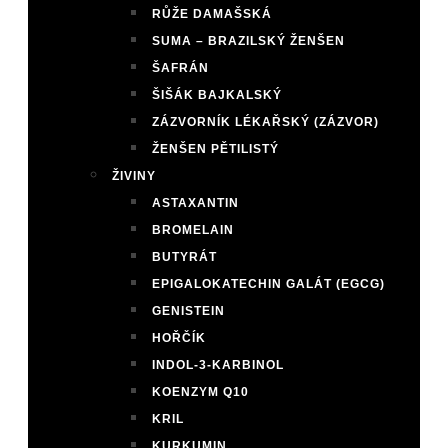
RŮŽE DAMAŠSKÁ
SUMA – BRAZILSKÝ ŽENŠEN
ŠAFRÁN
ŠIŠÁK BAJKALSKÝ
ZÁZVORNÍK LÉKAŘSKÝ (ZÁZVOR)
ŽENŠEN PĚTILISTÝ
ŽIVINY
ASTAXANTIN
BROMELAIN
BUTYRÁT
EPIGALOKATECHIN GALÁT (EGCG)
GENISTEIN
HOŘČÍK
INDOL-3-KARBINOL
KOENZYM Q10
KRIL
KURKUMIN