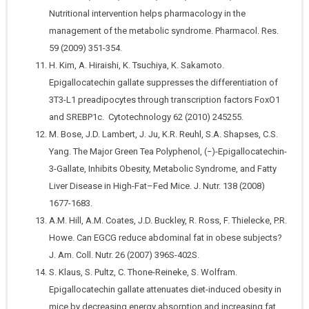
Nutritional intervention helps pharmacology in the
management of the metabolic syndrome. Pharmacol. Res.
59 (2009) 351-354.
H. Kim, A. Hiraishi, K. Tsuchiya, K. Sakamoto.
Epigallocatechin gallate suppresses the differentiation of
3T3-L1 preadipocytes through transcription factors FoxO1
and SREBP1c. Cytotechnology 62 (2010) 245255.
M. Bose, J.D. Lambert, J. Ju, K.R. Reuhl, S.A. Shapses, C.S.
Yang. The Major Green Tea Polyphenol, (−)-Epigallocatechin-
3-Gallate, Inhibits Obesity, Metabolic Syndrome, and Fatty
Liver Disease in High-Fat–Fed Mice. J. Nutr. 138 (2008)
1677-1683.
A.M. Hill, A.M. Coates, J.D. Buckley, R. Ross, F. Thielecke, P.R.
Howe. Can EGCG reduce abdominal fat in obese subjects?
J. Am. Coll. Nutr. 26 (2007) 396S-402S.
S. Klaus, S. Pultz, C. Thone-Reineke, S. Wolfram.
Epigallocatechin gallate attenuates diet-induced obesity in
mice by decreasing energy absorption and increasing fat