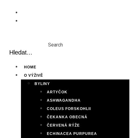
Skip
to
content
Search
HOME
O VÝŽIVĚ
BYLINY
ARTYČOK
ASHWAGANDHA
COLEUS FORSKOHLII
ČEKANKA OBECNÁ
ČERVENÁ RÝŽE
ECHINACEA PURPUREA