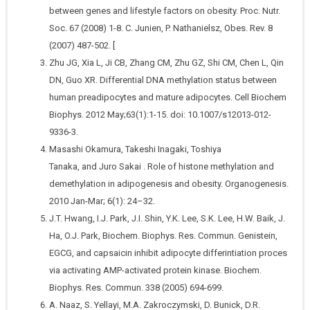
between genes and lifestyle factors on obesity. Proc. Nutr.
Soc. 67 (2008) 1-8. C. Junien, P. Nathanielsz, Obes. Rev. 8
(2007) 487-502. [
Zhu JG, Xia L, Ji CB, Zhang CM, Zhu GZ, Shi CM, Chen L, Qin
DN, Guo XR. Differential DNA methylation status between
human preadipocytes and mature adipocytes. Cell Biochem
Biophys. 2012 May;63(1):1-15. doi: 10.1007/s12013-012-
9336-3.
Masashi Okamura, Takeshi Inagaki, Toshiya
Tanaka, and Juro Sakai . Role of histone methylation and
demethylation in adipogenesis and obesity. Organogenesis.
2010 Jan-Mar; 6(1): 24–32.
J.T. Hwang, I.J. Park, J.I. Shin, Y.K. Lee, S.K. Lee, H.W. Baik, J.
Ha, O.J. Park, Biochem. Biophys. Res. Commun. Genistein,
EGCG, and capsaicin inhibit adipocyte differintiation proces
via activating AMP-activated protein kinase. Biochem.
Biophys. Res. Commun. 338 (2005) 694-699.
A. Naaz, S. Yellayi, M.A. Zakroczymski, D. Bunick, D.R.