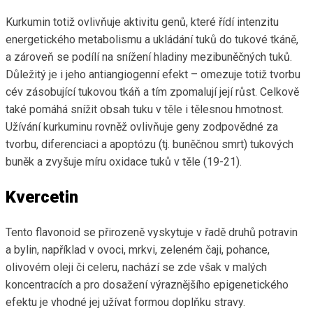
Kurkumin totiž ovlivňuje aktivitu genů, které řídí intenzitu
energetického metabolismu a ukládání tuků do tukové tkáně,
a zároveň se podílí na snížení hladiny mezibuněčných tuků.
Důležitý je i jeho antiangiogenní efekt – omezuje totiž tvorbu
cév zásobující tukovou tkáň a tím zpomalují její růst. Celkově
také pomáhá snížit obsah tuku v těle i tělesnou hmotnost.
Užívání kurkuminu rovněž ovlivňuje geny zodpovědné za
tvorbu, diferenciaci a apoptózu (tj. buněčnou smrt) tukových
buněk a zvyšuje míru oxidace tuků v těle (19-21).
Kvercetin
Tento flavonoid se přirozeně vyskytuje v řadě druhů potravin
a bylin, například v ovoci, mrkvi, zeleném čaji, pohance,
olivovém oleji či celeru, nachází se zde však v malých
koncentracích a pro dosažení výraznějšího epigenetického
efektu je vhodné jej užívat formou doplňku stravy.