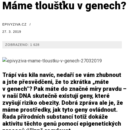
Máme tloušťku v genech?
EPIVYZIVA.CZ
/
27. 3. 2019
ZOBRAZENO:
1 628
Trápí vás kila navíc, nedaří se vám zhubnout
a jste přesvědčeni, že to zkrátka „máte
v genech“? Pak máte do značné míry pravdu –
v naší DNA skutečně existují geny, které
zvyšují riziko obezity. Dobrá zpráva ale je, že
máme prostředky, jak tyto geny ovládnout.
Řada přírodních substancí totiž dokáže
aktivitu těchto genů pomocí epigenetických