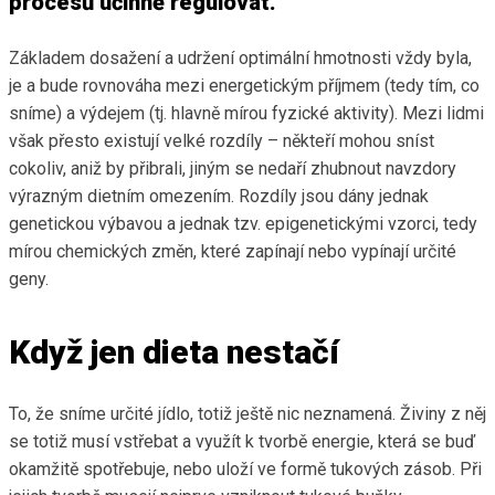
procesů účinně regulovat.
Základem dosažení a udržení optimální hmotnosti vždy byla,
je a bude rovnováha mezi energetickým příjmem (tedy tím, co
sníme) a výdejem (tj. hlavně mírou fyzické aktivity). Mezi lidmi
však přesto existují velké rozdíly – někteří mohou sníst
cokoliv, aniž by přibrali, jiným se nedaří zhubnout navzdory
výrazným dietním omezením. Rozdíly jsou dány jednak
genetickou výbavou a jednak tzv. epigenetickými vzorci, tedy
mírou chemických změn, které zapínají nebo vypínají určité
geny.
Když jen dieta nestačí
To, že sníme určité jídlo, totiž ještě nic neznamená. Živiny z něj
se totiž musí vstřebat a využít k tvorbě energie, která se buď
okamžitě spotřebuje, nebo uloží ve formě tukových zásob. Při