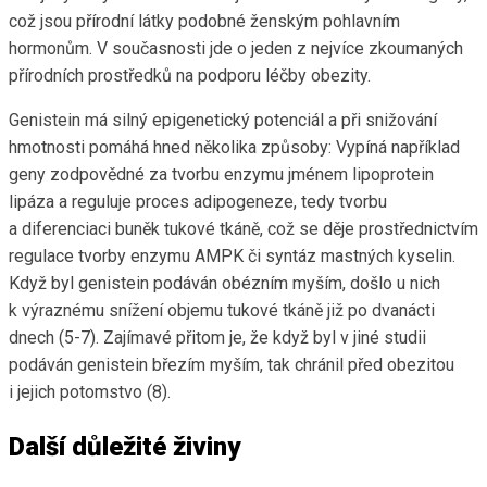
což jsou přírodní látky podobné ženským pohlavním
hormonům. V současnosti jde o jeden z nejvíce zkoumaných
přírodních prostředků na podporu léčby obezity.
Genistein má silný epigenetický potenciál a při snižování
hmotnosti pomáhá hned několika způsoby: Vypíná například
geny zodpovědné za tvorbu enzymu jménem lipoprotein
lipáza a reguluje proces adipogeneze, tedy tvorbu
a diferenciaci buněk tukové tkáně, což se děje prostřednictvím
regulace tvorby enzymu AMPK či syntáz mastných kyselin.
Když byl genistein podáván obézním myším, došlo u nich
k výraznému snížení objemu tukové tkáně již po dvanácti
dnech (5-7). Zajímavé přitom je, že když byl v jiné studii
podáván genistein březím myším, tak chránil před obezitou
i jejich potomstvo (8).
Další důležité živiny