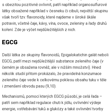
s obezitou pozitivně ovlivnit, patří například organosulfurové
látky obsažené například v česneku či cibuli, největší skupinu
však tvoří tzv. flavonoidy, které najdeme v široké škále
potravin, včetně čaje, kávy, vína, ovoce, zeleniny a řady druhů
koření. Zde je výčet nejdůležitějších z nich.
EGCG
Další látka ze skupiny flavonoidů, Epigalokatichin galát neboli
EGCG, patří mezi nejdůležitější substance zeleného čaje (v
černém je obsažena rovněž, ale v nižším množství). Hned
několik studií přitom prokázalo, že pravidelná konzumace
zeleného čaje vede k celkovému poklesu obsahu tuku v těle
i zmenšení obvodu pasu (9,10).
Mechanismů, pomocí kterých EGCG působí, je celá řada –
patří sem například regulace chuti k jídlu, ovlivnění výdeje
energie, vstřebávání tuků a glukózy a také ovlivnění tvorby