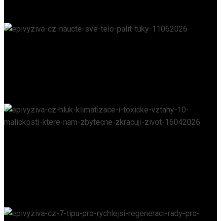
27. 7. 2026
Naučte své tělo pálit tuky
EPIVYZIVA.CZ
/
11. 6. 2026
Hluk, klimatizace i toxické vztahy: 10 „maličkostí“,
které nám zbytečně zkracují život
EPIVYZIVA.CZ
/
16. 4. 2026