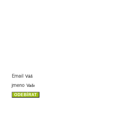
NEWSLETTER
PŘIHLASTE SE K ODBĚRU NOVINEK A MĚJTE VŽDY ČE
INFORMACE
Email
jmeno
ODEBÍRAT