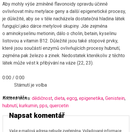
Aby mohly výše zmíněné flavonoidy opravdu účinně
ovlivňovat míru metylace geny a další epigenetické procesy,
je důležité, aby se v těle nacházela dostatečná hladina látek
fungující jako dárce metylové skupiny. Jde zejména
o aminokyselinu metionin, dálo o cholin, betain, kyselinu
listovou a vitamin B12. Důležité jsou také stopové prvky,
které jsou součástí enzymů ovlivňujících procesy hubnutí,
zejména pak železo a zinek. Nedostatek kterékoliv z těchto
látek může vést k přibývání na váze (22, 23).
0:00
/
0:00
Stárnutí je volba
Klíčová slova:
Komentáře
dědičnost
,
dieta
,
egcg
,
epigenetika
,
Genistein
,
hubnutí
,
kurkumin
,
pps
,
quercetin
Napsat komentář
Vaše e-mailová adresa nebude zveřejněna.
Vyžadované informace