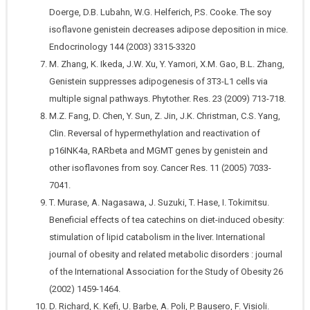
Doerge, D.B. Lubahn, W.G. Helferich, P.S. Cooke. The soy
isoflavone genistein decreases adipose deposition in mice.
Endocrinology 144 (2003) 3315-3320
M. Zhang, K. Ikeda, J.W. Xu, Y. Yamori, X.M. Gao, B.L. Zhang,
Genistein suppresses adipogenesis of 3T3-L1 cells via
multiple signal pathways. Phytother. Res. 23 (2009) 713-718.
M.Z. Fang, D. Chen, Y. Sun, Z. Jin, J.K. Christman, C.S. Yang,
Clin. Reversal of hypermethylation and reactivation of
p16INK4a, RARbeta and MGMT genes by genistein and
other isoflavones from soy. Cancer Res. 11 (2005) 7033-
7041.
T. Murase, A. Nagasawa, J. Suzuki, T. Hase, I. Tokimitsu.
Beneficial effects of tea catechins on diet-induced obesity:
stimulation of lipid catabolism in the liver. International
journal of obesity and related metabolic disorders : journal
of the International Association for the Study of Obesity 26
(2002) 1459-1464.
D. Richard, K. Kefi, U. Barbe, A. Poli, P. Bausero, F. Visioli.