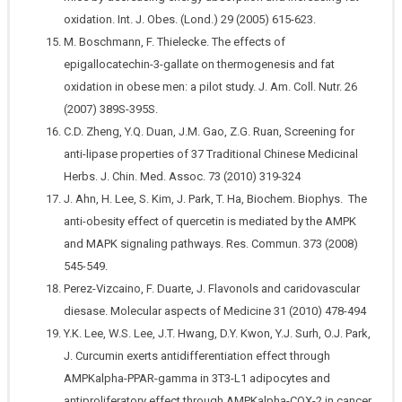
oxidation. Int. J. Obes. (Lond.) 29 (2005) 615-623.
M. Boschmann, F. Thielecke. The effects of
epigallocatechin-3-gallate on thermogenesis and fat
oxidation in obese men: a pilot study. J. Am. Coll. Nutr. 26
(2007) 389S-395S.
C.D. Zheng, Y.Q. Duan, J.M. Gao, Z.G. Ruan, Screening for
anti-lipase properties of 37 Traditional Chinese Medicinal
Herbs. J. Chin. Med. Assoc. 73 (2010) 319-324
J. Ahn, H. Lee, S. Kim, J. Park, T. Ha, Biochem. Biophys. The
anti-obesity effect of quercetin is mediated by the AMPK
and MAPK signaling pathways. Res. Commun. 373 (2008)
545-549.
Perez-Vizcaino, F. Duarte, J. Flavonols and caridovascular
diesase. Molecular aspects of Medicine 31 (2010) 478-494
Y.K. Lee, W.S. Lee, J.T. Hwang, D.Y. Kwon, Y.J. Surh, O.J. Park,
J. Curcumin exerts antidifferentiation effect through
AMPKalpha-PPAR-gamma in 3T3-L1 adipocytes and
antiproliferatory effect through AMPKalpha-COX-2 in cancer