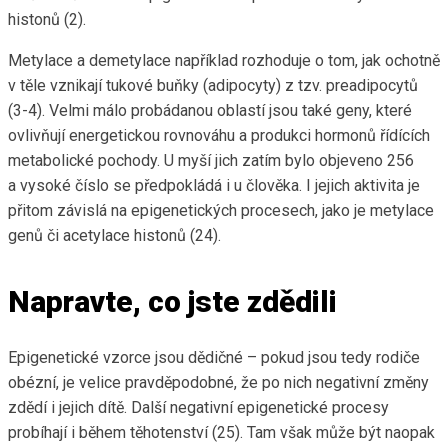
histonů (2).
Metylace a demetylace například rozhoduje o tom, jak ochotně
v těle vznikají tukové buňky (adipocyty) z tzv. preadipocytů
(3-4). Velmi málo probádanou oblastí jsou také geny, které
ovlivňují energetickou rovnováhu a produkci hormonů řídících
metabolické pochody. U myší jich zatím bylo objeveno 256
a vysoké číslo se předpokládá i u člověka. I jejich aktivita je
přitom závislá na epigenetických procesech, jako je metylace
genů či acetylace histonů (24).
Napravte, co jste zdědili
Epigenetické vzorce jsou dědičné – pokud jsou tedy rodiče
obézní, je velice pravděpodobné, že po nich negativní změny
zdědí i jejich dítě. Další negativní epigenetické procesy
probíhají i během těhotenství (25). Tam však může být naopak