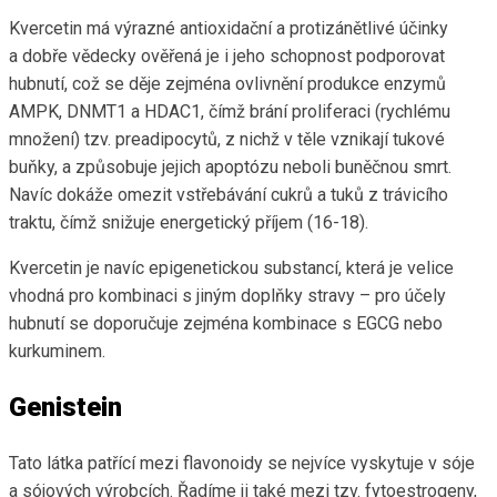
Kvercetin má výrazné antioxidační a protizánětlivé účinky
a dobře vědecky ověřená je i jeho schopnost podporovat
hubnutí, což se děje zejména ovlivnění produkce enzymů
AMPK, DNMT1 a HDAC1, čímž brání proliferaci (rychlému
množení) tzv. preadipocytů, z nichž v těle vznikají tukové
buňky, a způsobuje jejich apoptózu neboli buněčnou smrt.
Navíc dokáže omezit vstřebávání cukrů a tuků z trávicího
traktu, čímž snižuje energetický příjem (16-18).
Kvercetin je navíc epigenetickou substancí, která je velice
vhodná pro kombinaci s jiným doplňky stravy – pro účely
hubnutí se doporučuje zejména kombinace s EGCG nebo
kurkuminem.
Genistein
Tato látka patřící mezi flavonoidy se nejvíce vyskytuje v sóje
a sójových výrobcích. Řadíme ji také mezi tzv. fytoestrogeny,