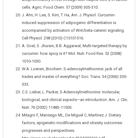
cells. Agric. Food Chem. 57 (2009) 305-310.
J. Ahn, H. Lee, S. Kim, T. Ha, Am. J. Physiol. Curcumin-
induced suppression of adipogenic differentiation is
accompanied by activation of Wnt/beta-catenin signaling.
Cell Physiol. 298 (2010) C15101516.
A. Goel, S. Jhurani, B.B. Aggarwal, Multi-targeted therapy by
curcumin: how spicy is it? Mol. Nutr. Food Res. 52 (2008)
1010-1030.
W.A. Loenen, Biochem. S-adenosylmethionine: jack of all
trades and master of everything? Soc. Trans. 34 (2006) 330-
333.
C.S. Lieber, L. Packer, S-Adenosylmethionine: molecular,
biological, and clinical aspects—an introduction. Am. J. Clin.
Nutr. 76 (2002) 1148S-1150S.
Milagro F, Mansego ML, De Miguel C, Martínez J. Dietary
factors, epigenetic modifications and obesity outcomes:
progresses and perspectives.