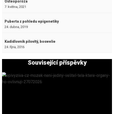
Osteoporóza
7. května, 2021
Puberta z pohledu epigenetiky
24. dubna, 2019
Kadidlovník pilovitý, boswelie
24. října, 2016
Související příspěvky
Mozek není jediný velitel těla. Které orgány ho
ovlivňují?
EPIVYZIVA.CZ
/