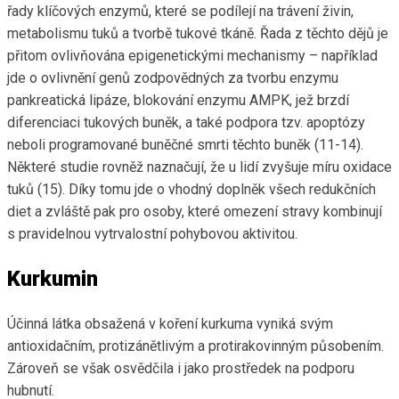
řady klíčových enzymů, které se podílejí na trávení živin,
metabolismu tuků a tvorbě tukové tkáně. Řada z těchto dějů je
přitom ovlivňována epigenetickými mechanismy – například
jde o ovlivnění genů zodpovědných za tvorbu enzymu
pankreatická lipáze, blokování enzymu AMPK, jež brzdí
diferenciaci tukových buněk, a také podpora tzv. apoptózy
neboli programované buněčné smrti těchto buněk (11-14).
Některé studie rovněž naznačují, že u lidí zvyšuje míru oxidace
tuků (15). Díky tomu jde o vhodný doplněk všech redukčních
diet a zvláště pak pro osoby, které omezení stravy kombinují
s pravidelnou vytrvalostní pohybovou aktivitou.
Kurkumin
Účinná látka obsažená v koření kurkuma vyniká svým
antioxidačním, protizánětlivým a protirakovinným působením.
Zároveň se však osvědčila i jako prostředek na podporu
hubnutí.