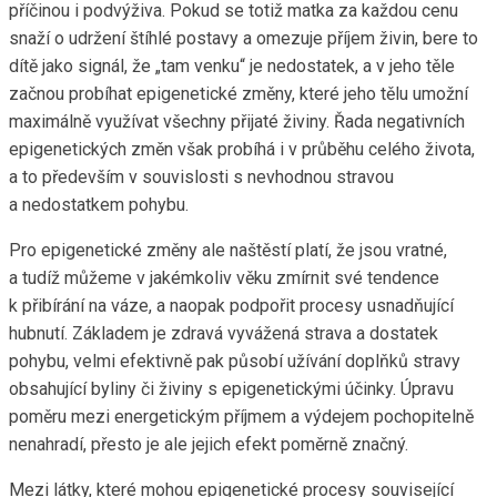
příčinou i podvýživa. Pokud se totiž matka za každou cenu
snaží o udržení štíhlé postavy a omezuje příjem živin, bere to
dítě jako signál, že „tam venku“ je nedostatek, a v jeho těle
začnou probíhat epigenetické změny, které jeho tělu umožní
maximálně využívat všechny přijaté živiny. Řada negativních
epigenetických změn však probíhá i v průběhu celého života,
a to především v souvislosti s nevhodnou stravou
a nedostatkem pohybu.
Pro epigenetické změny ale naštěstí platí, že jsou vratné,
a tudíž můžeme v jakémkoliv věku zmírnit své tendence
k přibírání na váze, a naopak podpořit procesy usnadňující
hubnutí. Základem je zdravá vyvážená strava a dostatek
pohybu, velmi efektivně pak působí užívání doplňků stravy
obsahující byliny či živiny s epigenetickými účinky. Úpravu
poměru mezi energetickým příjmem a výdejem pochopitelně
nenahradí, přesto je ale jejich efekt poměrně značný.
Mezi látky, které mohou epigenetické procesy související