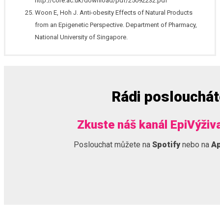
http://core.ac.uk/download/pdf/25092232.pdf
Woon E, Hoh J. Anti-obesity Effects of Natural Products
from an Epigenetic Perspective. Department of Pharmacy,
National University of Singapore.
Rádi poslouchá
Zkuste náš kanál EpiVýživ
Poslouchat můžete na
Spotify
nebo na
Ap