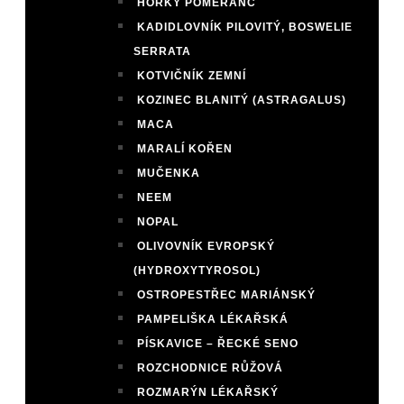
HOŘKÝ POMERANČ
KADIDLOVNÍK PILOVITÝ, BOSWELIE
SERRATA
KOTVIČNÍK ZEMNÍ
KOZINEC BLANITÝ (ASTRAGALUS)
MACA
MARALÍ KOŘEN
MUČENKA
NEEM
NOPAL
OLIVOVNÍK EVROPSKÝ
(HYDROXYTYROSOL)
OSTROPESTŘEC MARIÁNSKÝ
PAMPELIŠKA LÉKAŘSKÁ
PÍSKAVICE – ŘECKÉ SENO
ROZCHODNICE RŮŽOVÁ
ROZMARÝN LÉKAŘSKÝ