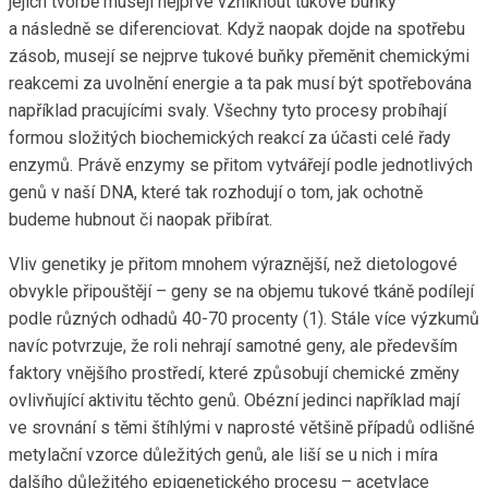
jejich tvorbě musejí nejprve vzniknout tukové buňky
a následně se diferenciovat. Když naopak dojde na spotřebu
zásob, musejí se nejprve tukové buňky přeměnit chemickými
reakcemi za uvolnění energie a ta pak musí být spotřebována
například pracujícími svaly. Všechny tyto procesy probíhají
formou složitých biochemických reakcí za účasti celé řady
enzymů. Právě enzymy se přitom vytvářejí podle jednotlivých
genů v naší DNA, které tak rozhodují o tom, jak ochotně
budeme hubnout či naopak přibírat.
Vliv genetiky je přitom mnohem výraznější, než dietologové
obvykle připouštějí – geny se na objemu tukové tkáně podílejí
podle různých odhadů 40-70 procenty (1). Stále více výzkumů
navíc potvrzuje, že roli nehrají samotné geny, ale především
faktory vnějšího prostředí, které způsobují chemické změny
ovlivňující aktivitu těchto genů. Obézní jedinci například mají
ve srovnání s těmi štíhlými v naprosté většině případů odlišné
metylační vzorce důležitých genů, ale liší se u nich i míra
dalšího důležitého epigenetického procesu – acetylace