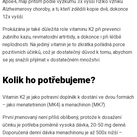
Apoe4, mají přitom podle výzkumů 3x vyšší riziko vzniku
Alzheimerovy choroby, a ti, kteří zdědili kopie dvě, dokonce
12x vyšší.
Prokázána je také důležitá role vitaminu K2 při prevenci
zubního kazu, revmatoidní artritidy, a dokonce i při léčbě
neplodnosti. Na jediný vitamin je to zkrátka pořádná porce
pozitivních účinků, což je dostatečný důvod k tomu, abychom
se jej snažili přijímat v dostatečném množství.
Kolik ho potřebujeme?
Vitamin K2 je jako potravní doplněk k dostání ve dvou formách
– jako menatetrenon (MK4) a menachinon (MK7).
První jmenovaný není příliš oblíbený, protože k dosažení
účinku je potřeba poměrně vysoká dávka, 20-50 mg denně.
Doporučená denní dávka menachinonu je až 500x nižší –