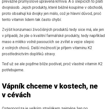
převážně průmyslově upravená krmiva. A o slepicích to platí
dvojnásob. Jejich produkty, které běžně koupíme v obchodě,
proto obsahují ká dvojky jen málo, což je hlavní důvod, proč
tento vitamin lidem tak často chybí.
Zvýšit konzumaci živočišných produktů tedy sice má, ale jen
v případě, že jde o kvalitní farmářské produkty, tedy například
maso a mléko volně pasoucích se zvířat a vejce slepic
z volných chovů. Další možností je příjem vitaminu K2
prostřednictvím doplňků stravy.
Teď už se ale pojďme blíže podívat, proč vlastně vitamin K2
potřebujeme.
Vápník chceme v kostech, ne
v cévách
Osteoporóza je velkým strašákem zejména žen po