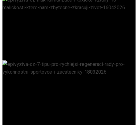
Hluk, klimatizace i toxické vztahy: 10 „maličkostí“,
které nám zbytečně zkracují život
EPIVYZIVA.CZ
/
16. 4. 2026
7 tipů pro rychlejší regeneraci – rady pro
výkonnostní sportovce i začátečníky
EPIVYZIVA.CZ
/
18. 3. 2026