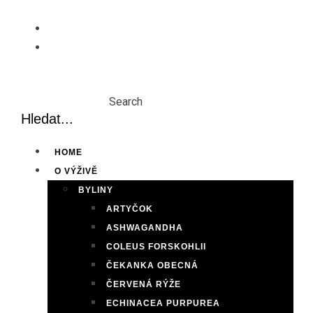
Skip
to
content
Search
HOME
O VÝŽIVĚ
BYLINY
ARTYČOK
ASHWAGANDHA
COLEUS FORSKOHLII
ČEKANKA OBECNÁ
ČERVENÁ RÝŽE
ECHINACEA PURPUREA