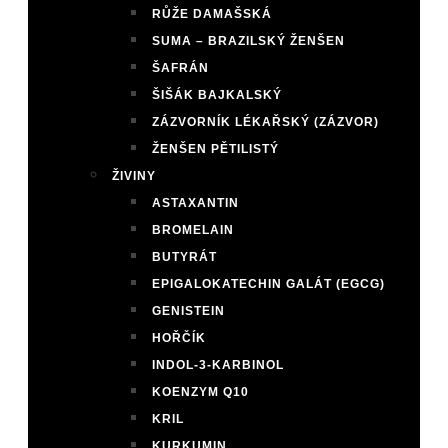
RŮŽE DAMAŠSKÁ
SUMA – BRAZILSKÝ ŽENŠEN
ŠAFRÁN
ŠIŠÁK BAJKALSKÝ
ZÁZVORNÍK LÉKAŘSKÝ (ZÁZVOR)
ŽENŠEN PĚTILISTÝ
ŽIVINY
ASTAXANTIN
BROMELAIN
BUTYRÁT
EPIGALOKATECHIN GALÁT (EGCG)
GENISTEIN
HOŘČÍK
INDOL-3-KARBINOL
KOENZYM Q10
KRIL
KURKUMIN