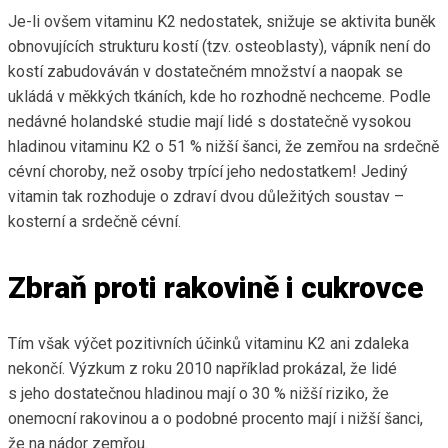
Je-li ovšem vitaminu K2 nedostatek, snižuje se aktivita buněk
obnovujících strukturu kostí (tzv. osteoblasty), vápník není do
kostí zabudováván v dostatečném množství a naopak se
ukládá v měkkých tkáních, kde ho rozhodně nechceme. Podle
nedávné holandské studie mají lidé s dostatečně vysokou
hladinou vitaminu K2 o 51 % nižší šanci, že zemřou na srdečně
cévní choroby, než osoby trpící jeho nedostatkem! Jediný
vitamin tak rozhoduje o zdraví dvou důležitých soustav –
kosterní a srdečně cévní.
Zbraň proti rakovině i cukrovce
Tím však výčet pozitivních účinků vitaminu K2 ani zdaleka
nekončí. Výzkum z roku 2010 například prokázal, že lidé
s jeho dostatečnou hladinou mají o 30 % nižší riziko, že
onemocní rakovinou a o podobné procento mají i nižší šanci,
že na nádor zemřou.