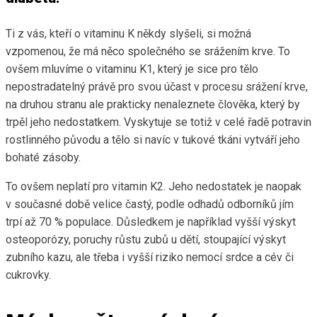
Ti z vás, kteří o vitaminu K někdy slyšeli, si možná
vzpomenou, že má něco společného se srážením krve. To
ovšem mluvíme o vitaminu K1, který je sice pro tělo
nepostradatelný právě pro svou účast v procesu srážení krve,
na druhou stranu ale prakticky nenaleznete člověka, který by
trpěl jeho nedostatkem. Vyskytuje se totiž v celé řadě potravin
rostlinného původu a tělo si navíc v tukové tkáni vytváří jeho
bohaté zásoby.
To ovšem neplatí pro vitamin K2. Jeho nedostatek je naopak
v současné době velice častý, podle odhadů odborníků jím
trpí až 70 % populace. Důsledkem je například vyšší výskyt
osteoporózy, poruchy růstu zubů u dětí, stoupající výskyt
zubního kazu, ale třeba i vyšší riziko nemocí srdce a cév či
cukrovky.