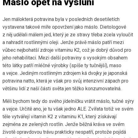
Máslo opět na výsluní
Jen málokterá potravina byla v posledních desetiletích
vystavena takové míře opovržení jako máslo. Dietologové
z něj udělali málem jed, který je ze stravy třeba zcela vyloučit
a nahradit rostlinnými oleji. Jenže právě máslo patří mezi
vůbec nejbohatší zdroje vitaminu K2, což je dobrý důvod pro
jeho rehabilitaci. Mezi další potraviny s vysokým obsahem
této látky patří mléčné výrobky (spíše ty tučnější), maso
a vejce. Jediným rostlinným zdrojem ká dvojky je japonská
potravina natto, která je však pro svůj intenzivní zápach pro
většinu lidí z naší části světa jen těžko konzumovatelná.
Měli bychom tedy do svého jídelníčku vrátit máslo, tučné sýry
a vejce. Určitě ano, je tu však jedno ALE. Zvířata totiž ve svém
těle vytvářejí vitamin K2 z vitaminu K1, který získávají
zejména ze zelených rostlin. Jenže běžná kráva ve svém
životě opravdovou trávu prakticky nespatří, protože pojídá