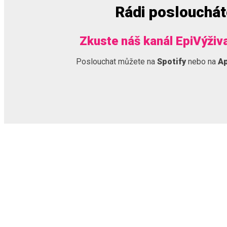
Rádi poslouchá
Zkuste náš kanál EpiVýživ
Poslouchat můžete na
Spotify
nebo na
Ap
NEWSLETTER
PŘIHLASTE SE K ODBĚRU NOVINEK A MĚJTE VŽDY ČE