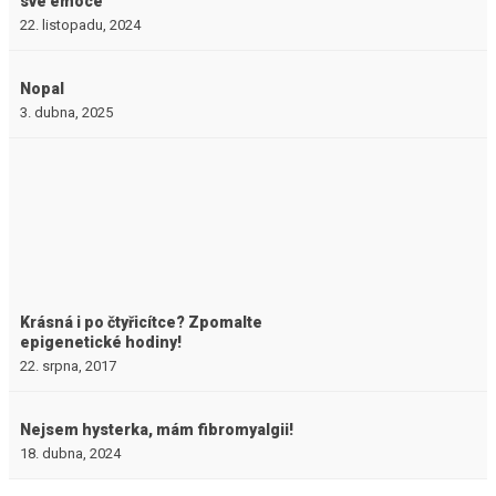
své emoce
22. listopadu, 2024
Nopal
3. dubna, 2025
Krásná i po čtyřicítce? Zpomalte
epigenetické hodiny!
22. srpna, 2017
Nejsem hysterka, mám fibromyalgii!
18. dubna, 2024