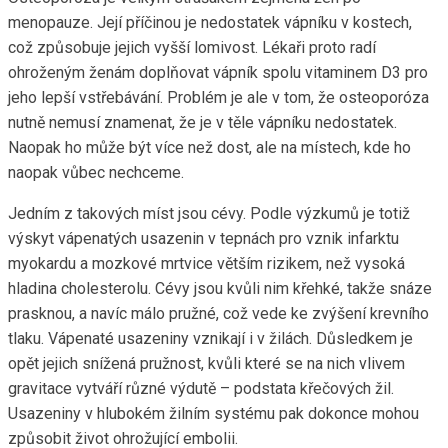
menopauze. Její příčinou je nedostatek vápníku v kostech,
což způsobuje jejich vyšší lomivost. Lékaři proto radí
ohroženým ženám doplňovat vápník spolu vitaminem D3 pro
jeho lepší vstřebávání. Problém je ale v tom, že osteoporóza
nutně nemusí znamenat, že je v těle vápníku nedostatek.
Naopak ho může být více než dost, ale na místech, kde ho
naopak vůbec nechceme.
Jedním z takových míst jsou cévy. Podle výzkumů je totiž
výskyt vápenatých usazenin v tepnách pro vznik infarktu
myokardu a mozkové mrtvice větším rizikem, než vysoká
hladina cholesterolu. Cévy jsou kvůli nim křehké, takže snáze
prasknou, a navíc málo pružné, což vede ke zvýšení krevního
tlaku. Vápenaté usazeniny vznikají i v žilách. Důsledkem je
opět jejich snížená pružnost, kvůli které se na nich vlivem
gravitace vytváří různé výdutě – podstata křečových žil.
Usazeniny v hlubokém žilním systému pak dokonce mohou
způsobit život ohrožující embolii.