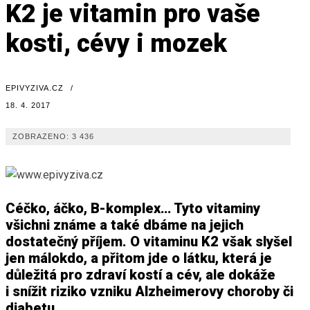
K2 je vitamin pro vaše
kosti, cévy i mozek
EPIVYZIVA.CZ
/
18. 4. 2017
ZOBRAZENO:
3 436
Céčko, áčko, B-komplex… Tyto vitaminy
všichni známe a také dbáme na jejich
dostatečný příjem. O vitaminu K2 však slyšel
jen málokdo, a přitom jde o látku, která je
důležitá pro zdraví kostí a cév, ale dokáže
i snížit riziko vzniku Alzheimerovy choroby či
diabetu.