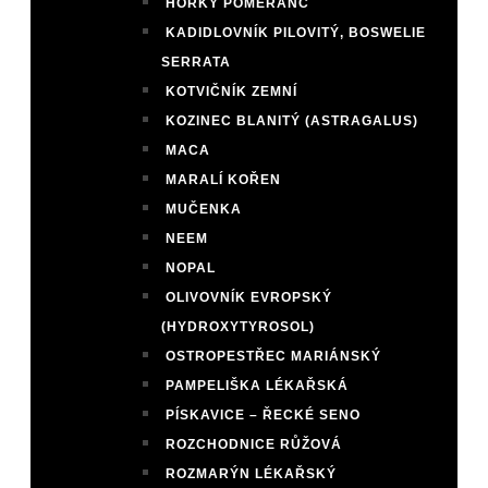
HOŘKÝ POMERANČ
KADIDLOVNÍK PILOVITÝ, BOSWELIE
SERRATA
KOTVIČNÍK ZEMNÍ
KOZINEC BLANITÝ (ASTRAGALUS)
MACA
MARALÍ KOŘEN
MUČENKA
NEEM
NOPAL
OLIVOVNÍK EVROPSKÝ
(HYDROXYTYROSOL)
OSTROPESTŘEC MARIÁNSKÝ
PAMPELIŠKA LÉKAŘSKÁ
PÍSKAVICE – ŘECKÉ SENO
ROZCHODNICE RŮŽOVÁ
ROZMARÝN LÉKAŘSKÝ