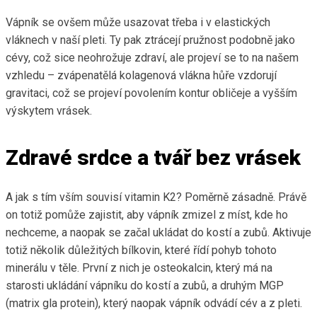
Vápník se ovšem může usazovat třeba i v elastických
vláknech v naší pleti. Ty pak ztrácejí pružnost podobně jako
cévy, což sice neohrožuje zdraví, ale projeví se to na našem
vzhledu – zvápenatělá kolagenová vlákna hůře vzdorují
gravitaci, což se projeví povolením kontur obličeje a vyšším
výskytem vrásek.
Zdravé srdce a tvář bez vrásek
A jak s tím vším souvisí vitamin K2? Poměrně zásadně. Právě
on totiž pomůže zajistit, aby vápník zmizel z míst, kde ho
nechceme, a naopak se začal ukládat do kostí a zubů. Aktivuje
totiž několik důležitých bílkovin, které řídí pohyb tohoto
minerálu v těle. První z nich je osteokalcin, který má na
starosti ukládání vápníku do kostí a zubů, a druhým MGP
(matrix gla protein), který naopak vápník odvádí cév a z pleti.