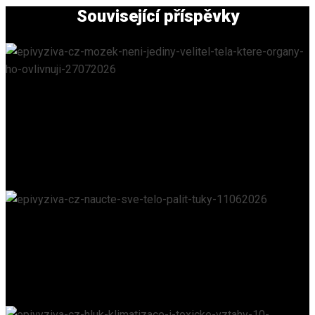
Související příspěvky
Mozek není jediný velitel těla. Které orgány ho
ovlivňují?
EPIVYZIVA.CZ
/
27. 7. 2026
Naučte své tělo pálit tuky
EPIVYZIVA.CZ
/
11. 6. 2026