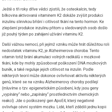
Ještě o tři roky dříve vědci zjistili, že osteokalcin, tedy
bílkovina aktivovaná vitaminem K2 dokáže zvýšit produkci
inzulinu slinivkou břišní i citlivost tkání na tento hormon. Ke
zlepšení produkce inzulinu přitom u sledovaných osob došlo
již pouhý týden po zahájení užívání vitaminu K2.
Další vážnou nemocí, při jejímž vzniku může hrát důležitou roli
nedostatek vitaminu K2, je Alzheimerova choroba. Tento
vitamin totiž brání akumulaci volných radikálů v mozkové
tkáni, kde by mohly způsobovat poškození DNA mozkových
buněk, a také reguluje jejich citlivost na inzulin. Podle
některých teorií může dokonce ovlivňovat aktivitu některých
genů, které se na vzniku Alzheimerovy choroby podílejí
(mluvíme o tzv. epigenetickém působení, kdy jsou geny
„vypínány“ nebo „zapínány“ prostřednictvím chemických
reakcí). Jde o poškozený gen ApoE4, který negativně
ovlivňuje cévní systém mozku. Lidé, kteří zdědili jednu kopii