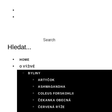
Skip
to
content
Search
HOME
O VÝŽIVĚ
BYLINY
ARTYČOK
ASHWAGANDHA
COLEUS FORSKOHLII
ČEKANKA OBECNÁ
ČERVENÁ RÝŽE