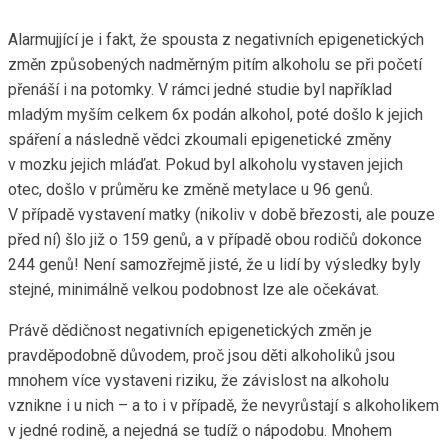
Alarmujjící je i fakt, že spousta z negativních epigenetických
změn způsobených nadměrným pitím alkoholu se při početí
přenáší i na potomky. V rámci jedné studie byl například
mladým myším celkem 6x podán alkohol, poté došlo k jejich
spáření a následně vědci zkoumali epigenetické změny
v mozku jejich mláďat. Pokud byl alkoholu vystaven jejich
otec, došlo v průměru ke změně metylace u 96 genů.
V případě vystavení matky (nikoliv v době březosti, ale pouze
před ní) šlo již o 159 genů, a v případě obou rodičů dokonce
244 genů! Není samozřejmě jisté, že u lidí by výsledky byly
stejné, minimálně velkou podobnost lze ale očekávat.
Právě dědičnost negativních epigenetických změn je
pravděpodobně důvodem, proč jsou děti alkoholiků jsou
mnohem více vystaveni riziku, že závislost na alkoholu
vznikne i u nich – a to i v případě, že nevyrůstají s alkoholikem
v jedné rodině, a nejedná se tudíž o nápodobu. Mnohem