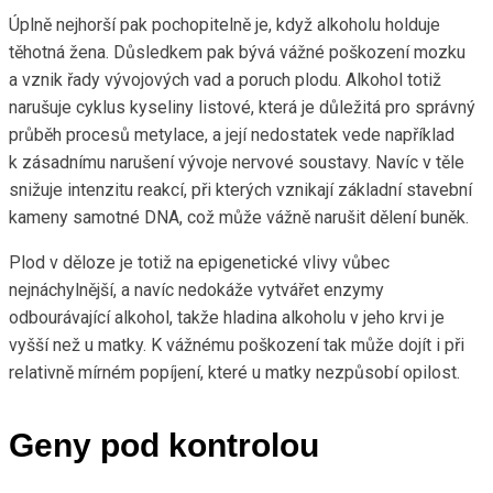
Úplně nejhorší pak pochopitelně je, když alkoholu holduje
těhotná žena. Důsledkem pak bývá vážné poškození mozku
a vznik řady vývojových vad a poruch plodu. Alkohol totiž
narušuje cyklus kyseliny listové, která je důležitá pro správný
průběh procesů metylace, a její nedostatek vede například
k zásadnímu narušení vývoje nervové soustavy. Navíc v těle
snižuje intenzitu reakcí, při kterých vznikají základní stavební
kameny samotné DNA, což může vážně narušit dělení buněk.
Plod v děloze je totiž na epigenetické vlivy vůbec
nejnáchylnější, a navíc nedokáže vytvářet enzymy
odbourávající alkohol, takže hladina alkoholu v jeho krvi je
vyšší než u matky. K vážnému poškození tak může dojít i při
relativně mírném popíjení, které u matky nezpůsobí opilost.
Geny pod kontrolou