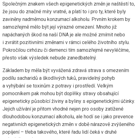
Společným znakem všech epigenetických změn je naštěstí to,
že jsou do značné míry vratné, a platí to i pro ty, které byly
zaviněny nadměrnou konzumací alkoholu. Prvním krokem by
samozřejmě mělo být její výrazné omezení. Mnoho již
napáchaných škod na naší DNA je ale možné zmírnit nebo
i zvrátit pozitivními změnami v rámci celého životního stylu.
Pokročilou cirhózu či demenci tím samozřejmě nevyléčíme,
přesto však výsledek nebude zanedbatelný.
Základem by měla být vyvážená zdravá strava s omezením
podílu sacharidů a škodlivých tuků, pravidelný pohyb
a vyhýbání se toxinům z potravy i prostředí. Velkým
pomocníkem pak mohou být doplňky stravy obsahující
epigeneticky působící živiny a byliny s epigenetickými účinky.
Jejich užívání je přitom vhodné nejen pro osoby zatížené
dlouhodobou konzumací alkoholu, ale hodí se i jako prevence
negativních epigenetických změn v době nárazově zvýšeného
popíjení – třeba takového, které řadu lidí čeká v druhé