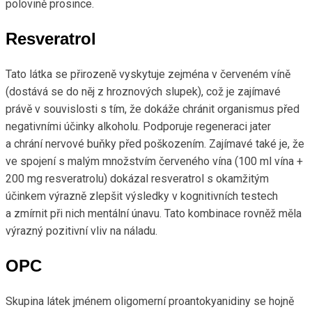
polovině prosince.
Resveratrol
Tato látka se přirozeně vyskytuje zejména v červeném víně
(dostává se do něj z hroznových slupek), což je zajímavé
právě v souvislosti s tím, že dokáže chránit organismus před
negativními účinky alkoholu. Podporuje regeneraci jater
a chrání nervové buňky před poškozením. Zajímavé také je, že
ve spojení s malým množstvím červeného vína (100 ml vína +
200 mg resveratrolu) dokázal resveratrol s okamžitým
účinkem výrazně zlepšit výsledky v kognitivních testech
a zmírnit při nich mentální únavu. Tato kombinace rovněž měla
výrazný pozitivní vliv na náladu.
OPC
Skupina látek jménem oligomerní proantokyanidiny se hojně