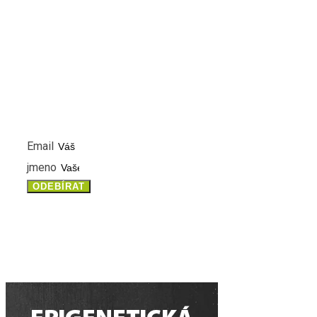
NEWSLETTER
PŘIHLASTE SE K ODBĚRU NOVINEK A MĚJTE VŽDY ČE
INFORMACE
Email
jmeno
ODEBÍRAT