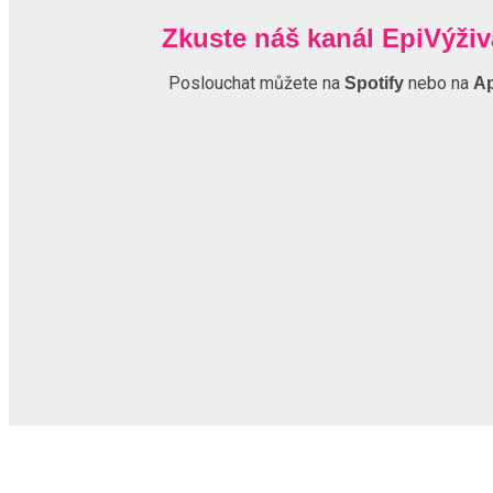
Zkuste náš kanál EpiVýži
Poslouchat můžete na
nebo na
Spotify
Ap