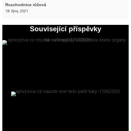
Rozchodnice růžová
18. října, 2021
Související příspěvky
Mozek není jediný velitel těla. Které orgány ho
ovlivňují?
EPIVYZIVA.CZ
/
27. 7. 2026
Naučte své tělo pálit tuky
EPIVYZIVA.CZ
/
11. 6. 2026