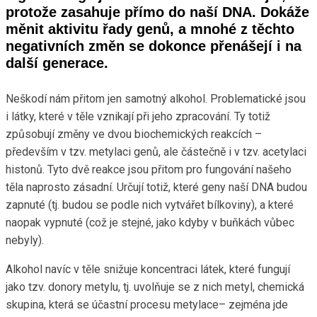
protože zasahuje přímo do naší DNA. Dokáže
měnit aktivitu řady genů, a mnohé z těchto
negativních změn se dokonce přenášejí i na
další generace.
Neškodí nám přitom jen samotný alkohol. Problematické jsou
i látky, které v těle vznikají při jeho zpracování. Ty totiž
způsobují změny ve dvou biochemických reakcích –
především v tzv. metylaci genů, ale částečně i v tzv. acetylaci
histonů. Tyto dvě reakce jsou přitom pro fungování našeho
těla naprosto zásadní. Určují totiž, které geny naší DNA budou
zapnuté (tj. budou se podle nich vytvářet bílkoviny), a které
naopak vypnuté (což je stejné, jako kdyby v buňkách vůbec
nebyly).
Alkohol navíc v těle snižuje koncentraci látek, které fungují
jako tzv. donory metylu, tj. uvolňuje se z nich metyl, chemická
skupina, která se účastní procesu metylace– zejména jde