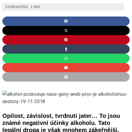
ZOBRAZENO:
1 984
Opilost, závislost, tvrdnutí jater… To jsou
známé negativní účinky alkoholu. Tato
legální droga je však mnohem zákeřnější,