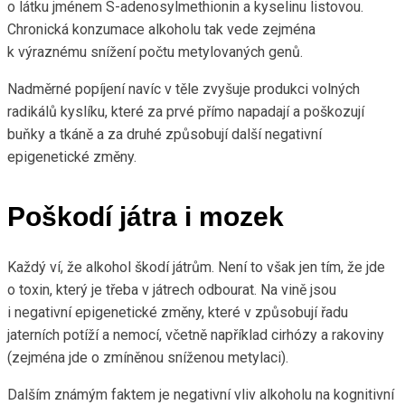
o látku jménem S-adenosylmethionin a kyselinu listovou.
Chronická konzumace alkoholu tak vede zejména
k výraznému snížení počtu metylovaných genů.
Nadměrné popíjení navíc v těle zvyšuje produkci volných
radikálů kyslíku, které za prvé přímo napadají a poškozují
buňky a tkáně a za druhé způsobují další negativní
epigenetické změny.
Poškodí játra i mozek
Každý ví, že alkohol škodí játrům. Není to však jen tím, že jde
o toxin, který je třeba v játrech odbourat. Na vině jsou
i negativní epigenetické změny, které v způsobují řadu
jaterních potíží a nemocí, včetně například cirhózy a rakoviny
(zejména jde o zmíněnou sníženou metylaci).
Dalším známým faktem je negativní vliv alkoholu na kognitivní