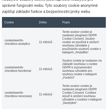
správné fungování webu. Tyto soubory cookie anonymně
zajišťují základní funkce a bezpečnostní prvky webu.
Cookie
Délka
Popis
Tento soubor cookie je
nastaven pluginem GDPR
Cookie Consent. Soubor
cookielawinfo-
11 měsíců
cookie se používá k uložení
checkbox-analytics
souhlasu uživatele s
používáním souborů cookie v
kategorii „Analytika“.
Soubor cookie je nastaven na
základě souhlasu s cookie
cookielawinfo-
GDPR k zaznamenání
11 měsíců
checkbox-functional
souhlasu uživatele pro
soubory cookie v kategorii
„Funkční“.
Tento soubor cookie je
nastaven pluginem GDPR
cookielawinfo-
Cookie Consent. Cookies
11 měsíců
checkbox-necessary
slouží k uložení souhlasu
uživatele s cookies v kategorii
„Nezbytné“.