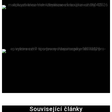
Hluk, klimatizace i toxické vztahy: 10 „maličkostí“,
které nám zbytečně zkracují život
EPIVYZIVA.CZ
/
16. 4. 2026
7 tipů pro rychlejší regeneraci – rady pro
výkonnostní sportovce i začátečníky
EPIVYZIVA.CZ
/
18. 3. 2026
Související články