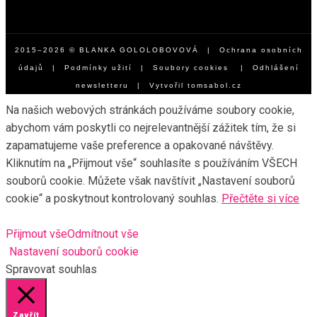
2015–2026 © BLANKA GOLOLOBOVOVÁ |
Ochrana osobních
údajů
|
Podmínky užití
|
Soubory cookies
|
Odhlášení
newsletteru
| Vytvořil
tomsabol.cz
Na našich webových stránkách používáme soubory cookie,
abychom vám poskytli co nejrelevantnější zážitek tím, že si
zapamatujeme vaše preference a opakované návštěvy.
Kliknutím na „Přijmout vše“ souhlasíte s používáním VŠECH
souborů cookie. Můžete však navštívit „Nastavení souborů
cookie“ a poskytnout kontrolovaný souhlas.
Přečtěte si více
Přijmout vše
Odmítnout vše
Nastavení souborů cookie
Spravovat souhlas
Zavřít