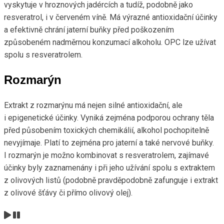
vyskytuje v hroznových jadércích a tudíž, podobně jako
resveratrol, i v červeném víně. Má výrazné antioxidační účinky
a efektivně chrání jaterní buňky před poškozením
způsobeném nadměrnou konzumací alkoholu. OPC lze užívat
spolu s resveratrolem.
Rozmarýn
Extrakt z rozmarýnu má nejen silné antioxidační, ale
i epigenetické účinky. Vyniká zejména podporou ochrany těla
před působením toxických chemikálií, alkohol pochopitelně
nevyjímaje. Platí to zejména pro jaterní a také nervové buňky.
I rozmarýn je možno kombinovat s resveratrolem, zajímavé
účinky byly zaznamenány i při jeho užívání spolu s extraktem
z olivových listů (podobně pravděpodobně zafunguje i extrakt
z olivové šťávy či přímo olivový olej).