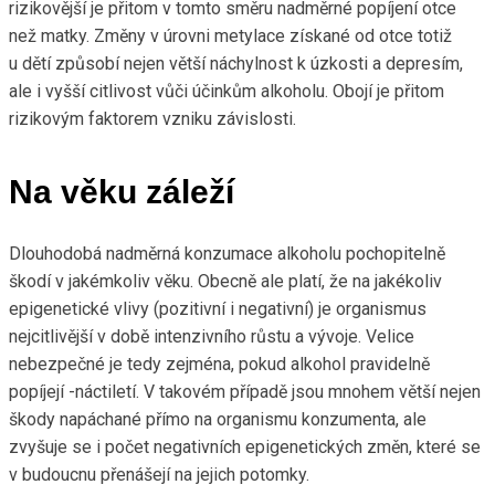
rizikovější je přitom v tomto směru nadměrné popíjení otce
než matky. Změny v úrovni metylace získané od otce totiž
u dětí způsobí nejen větší náchylnost k úzkosti a depresím,
ale i vyšší citlivost vůči účinkům alkoholu. Obojí je přitom
rizikovým faktorem vzniku závislosti.
Na věku záleží
Dlouhodobá nadměrná konzumace alkoholu pochopitelně
škodí v jakémkoliv věku. Obecně ale platí, že na jakékoliv
epigenetické vlivy (pozitivní i negativní) je organismus
nejcitlivější v době intenzivního růstu a vývoje. Velice
nebezpečné je tedy zejména, pokud alkohol pravidelně
popíjejí -náctiletí. V takovém případě jsou mnohem větší nejen
škody napáchané přímo na organismu konzumenta, ale
zvyšuje se i počet negativních epigenetických změn, které se
v budoucnu přenášejí na jejich potomky.