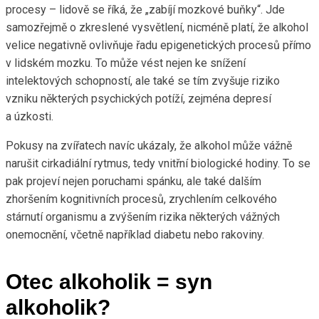
procesy – lidově se říká, že „zabíjí mozkové buňky“. Jde
samozřejmě o zkreslené vysvětlení, nicméně platí, že alkohol
velice negativně ovlivňuje řadu epigenetických procesů přímo
v lidském mozku. To může vést nejen ke snížení
intelektových schopností, ale také se tím zvyšuje riziko
vzniku některých psychických potíží, zejména depresí
a úzkosti.
Pokusy na zvířatech navíc ukázaly, že alkohol může vážně
narušit cirkadiální rytmus, tedy vnitřní biologické hodiny. To se
pak projeví nejen poruchami spánku, ale také dalším
zhoršením kognitivních procesů, zrychlením celkového
stárnutí organismu a zvýšením rizika některých vážných
onemocnění, včetně například diabetu nebo rakoviny.
Otec alkoholik = syn
alkoholik?